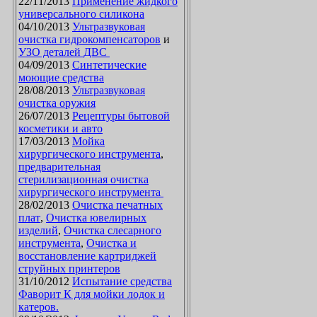
22/11/2013
Применение жидкого
универсального силикона
04/10/2013
Ультразвуковая
очистка гидрокомпенсаторов
и
УЗО деталей ДВС
04/09/2013
Синтетические
моющие средства
28/08/2013
Ультразвуковая
очистка оружия
26/07/2013
Рецептуры бытовой
косметики и авто
17/03/2013
Мойка
хирургического инструмента
,
предварительная
стерилизационная очистка
хирургического инструмента
28/02/2013
Очистка печатных
плат
,
Очистка ювелирных
изделий
,
Очистка слесарного
инструмента
,
Очистка и
восстановление картриджей
струйных принтеров
31/10/2012
Испытание средства
Фаворит К для мойки лодок и
катеров.