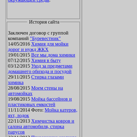
История сайта
Заключен договор с группой
компаний
"Буревестник"
14/05/2016
Химия для мойки
дорог и нужд ЖКХ
19/01/2015
Все мы дома химики
07/12/2015
Химия в быту
03/12/2015
Уход за предметами
домашнего обихода и посудой
29/11/2015
Стирка глазами
химика
28/08/2015
Моем стены на
автомойках
19/08/2015
Мойка бассейнов и
пластиковых емкостей
11/11/2014 Фото:
Мойка катеров,
яхт, лодок
22/11/2013
Химчистка ковров и
салона автомобиля, стирка
парусов