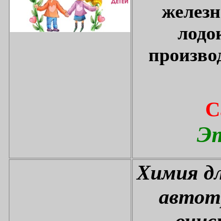
железн
лодо
произво
С
Эт
Химия дл
автот
очис