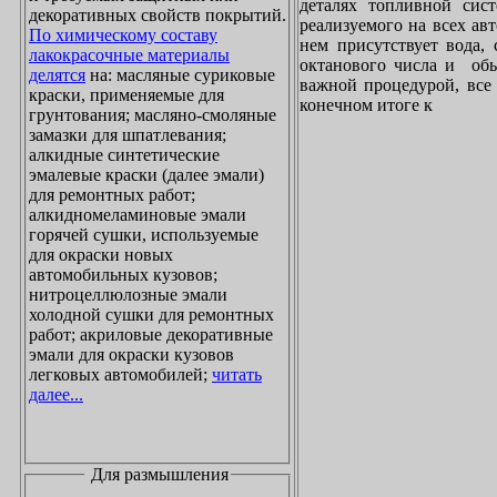
деталях топливной сист
декоративных свойств покрытий.
реализуемого на всех ав
По химическому составу
нем присутствует вода, 
лакокрасочные материалы
октанового числа и обы
делятся
на: масляные суриковые
важной процедурой, все 
краски, применяемые для
конечном итоге к
грунтования; масляно-смоляные
замазки для шпатлевания;
алкидные синтетические
эмалевые краски (далее эмали)
для ремонтных работ;
алкидномеламиновые эмали
горячей сушки, используемые
для окраски новых
автомобильных кузовов;
нитроцеллюлозные эмали
холодной сушки для ремонтных
работ; акриловые декоративные
эмали для окраски кузовов
легковых автомобилей;
читать
далее...
Для размышления