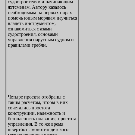
судостроителям и начинающим
яхтсменам. Автору казалось
необходимым на первых порах
помочь юным морякам научиться
владеть инструментом,
ознакомиться с азами
судостроения, основами
управления парусным судном и
правилами гребли.
Четыре проекта отобраны с
таким расчетом, чтобы в них
сочетались простота
конструкции, надежность и
безопасность плавания, простота
управления. В то же время
швертбот - монотип детского
международного класса