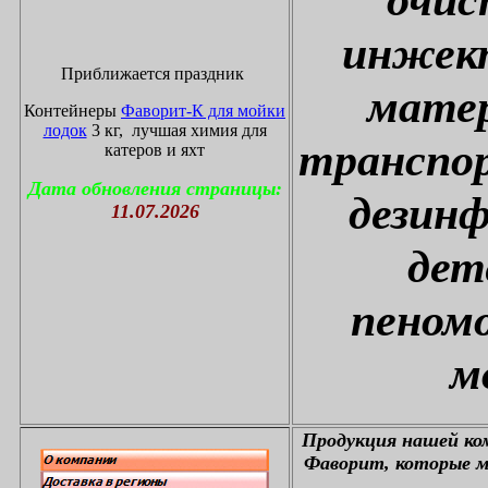
инжект
Приближается праздник
матер
Контейнеры
Фаворит-К для мойки
лодок
3 кг, лучшая химия для
транспор
катеров и яхт
Дата обновления страницы:
дезин
11.07.2026
дет
пеном
м
П
родукция нашей к
Фаворит, которые м