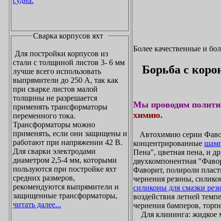
судна.
Сварка корпусов яхт
Более качественные и бо
Для постройки корпусов из
стали с толщиной листов 3- 6 мм
Борьба с коро
лучше всего использовать
выпрямители до 250 А, так как
при сварке листов малой
толщины не разрешается
Мы проводим полити
применять трансформаторы
химию.
переменного тока.
Трансформаторы можно
применять, если они защищены и
Автохимию серии Фавори
работают при напряжении 42 В.
концентрированные
шамп
Для сварки электродами
Пена", цветная пена, и д
диаметром 2,5-4 мм, которыми
двухкомпонентная "Фаво
пользуются при постройке яхт
Фаворит, полироли пласти
средних размеров,
чернения резины, силикон
рекомендуются выпрямители и
силиконы для смазки рез
защищенные трансформаторы,
воздействия летней темпе
читать далее...
чернения бамперов, торпе
Для клининга: жидкое мы