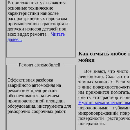
В приложениях указываются
основные технические
характеристики наиболее
распространенных паровозом
промышленного транспорта и
допуски износов деталей при
всех видах ремонта.
Читать
далее...
Как отмыть любое т
мойки
Ремонт автомобилей
Все знают, что чисто 
невозможно. Сколько ни 
Эффективная разборка
темных машинах. Если ме
аварийного автомобиля на
в лице поверхностно-акт
ремонтном предприятии
им приходится помогать
обеспечивается наличием
смыть этот раствор и оп
производственной площади,
Нужно механическое вм
оборудования, инструмента для
поролоновыми губками
разборочно-сборочных работ.
микроповреждений покры
поверхности растирочн
поверхности.