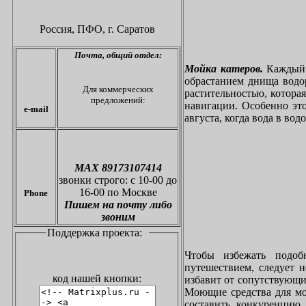
Россия, ПФО,
г. Саратов
Почта,
общий отдел:
Мойка катеров.
Каждый в
обрастанием днища водо
Для коммерческих
растительностью, котора
предложений:
навигации. Особенно это
e-mail
августа, когда вода в вод
МАХ 89173107414
звонки
строго: с 10-00 до
16-00 по Москве
Phone
Пишем на почту либо
звоним
Поддержка проекта:
Чтобы избежать подоб
путешествием, следует 
код нашей кнопки:
избавит от сопутствующи
Моющие средства для мо
составить конкуренцию