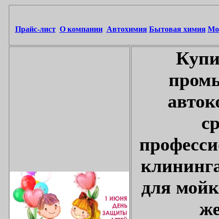
Прайс-лист
О компании
Автохимия
Бытовая химия
Мо
Купи
промы
авток
с
професси
клининга
для мойк
же