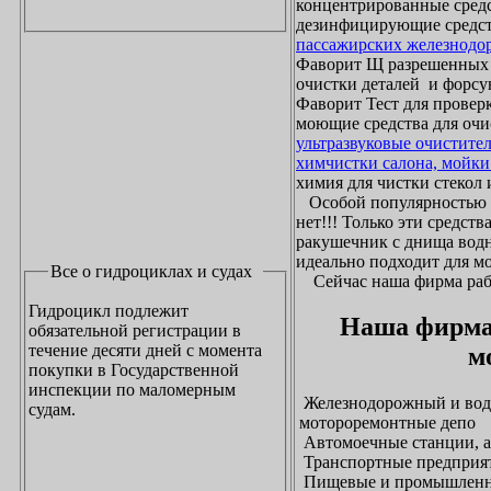
концентрированные средс
дезинфицирующие средст
пассажирских железнодо
Фаворит Щ разрешенных
очистки деталей и форсу
Фаворит Тест для проверк
моющие средства для очи
ультразвуковые очистите
химчистки салона, мойки
химия для чистки стекол и
Особой популярностью 
нет!!! Только эти средст
ракушечник с днища водн
идеально подходит для м
Все о гидроциклах и судах
Сейчас наша фирма рабо
Гидроцикл подлежит
Наша фирма
обязательной регистрации в
течение десяти дней с момента
м
покупки в Государственной
инспекции по маломерным
Железнодорожный и водн
судам.
мотороремонтные депо
Автомоечные станции, а
Транспортные предприят
Пищевые и промышленны