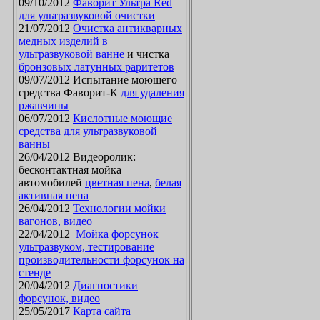
09/10/2012
Фаворит Ультра Red
для ультразвуковой очистки
21/07/2012
Очистка антикварных
медных изделий в
ультразвуковой ванне
и чистка
бронзовых латунных раритетов
09/07/2012 Испытание моющего
средства Фаворит-К
для удаления
ржавчины
06/07/2012
Кислотные моющие
средства для ультразвуковой
ванны
26/04/2012 Видеоролик:
бесконтактная мойка
автомобилей
цветная пена
,
белая
активная пена
26/04/2012
Технологии мойки
вагонов, видео
22/04/2012
Мойка форсунок
ультразвуком, тестирование
производительности форсунок на
стенде
20/04/2012
Диагностики
форсунок, видео
25/05/2017
Карта сайта