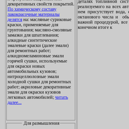
деталях топливной сист
декоративных свойств покрытий.
реализуемого на всех ав
По химическому составу
нем присутствует вода, 
лакокрасочные материалы
октанового числа и обы
делятся
на: масляные суриковые
важной процедурой, все 
краски, применяемые для
конечном итоге к
грунтования; масляно-смоляные
замазки для шпатлевания;
алкидные синтетические
эмалевые краски (далее эмали)
для ремонтных работ;
алкидномеламиновые эмали
горячей сушки, используемые
для окраски новых
автомобильных кузовов;
нитроцеллюлозные эмали
холодной сушки для ремонтных
работ; акриловые декоративные
эмали для окраски кузовов
легковых автомобилей;
читать
далее...
Для размышления