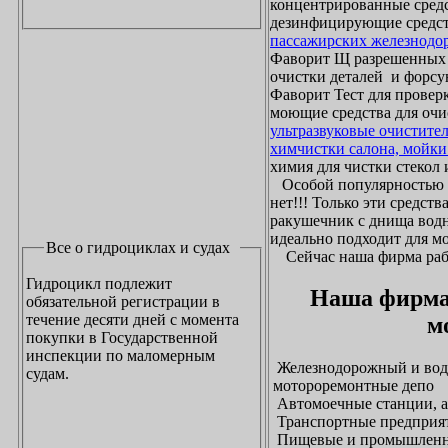
концентрированные средс
дезинфицирующие средст
пассажирских железнодо
Фаворит Щ разрешенных
очистки деталей и форсу
Фаворит Тест для проверк
моющие средства для очи
ультразвуковые очистите
химчистки салона, мойки
химия для чистки стекол и
Особой популярностью 
нет!!! Только эти средст
ракушечник с днища водн
идеально подходит для м
Все о гидроциклах и судах
Сейчас наша фирма рабо
Гидроцикл подлежит
Наша фирма
обязательной регистрации в
течение десяти дней с момента
м
покупки в Государственной
инспекции по маломерным
Железнодорожный и водн
судам.
мотороремонтные депо
Автомоечные станции, а
Транспортные предприят
Пищевые и промышленны