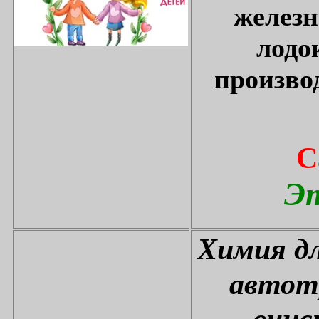
железн
лодо
произво
С
Эт
Химия дл
автот
очис