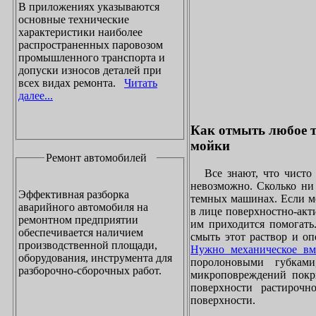
В приложениях указываются
основные технические
характеристики наиболее
распространенных паровозом
промышленного транспорта и
допуски износов деталей при
всех видах ремонта.
Читать
далее...
Как отмыть любое т
мойки
Ремонт автомобилей
Все знают, что чисто 
невозможно. Сколько ни 
Эффективная разборка
темных машинах. Если ме
аварийного автомобиля на
в лице поверхностно-акт
ремонтном предприятии
им приходится помогать
обеспечивается наличием
смыть этот раствор и оп
производственной площади,
Нужно механическое вм
оборудования, инструмента для
поролоновыми губками
разборочно-сборочных работ.
микроповреждений покры
поверхности растирочн
поверхности.