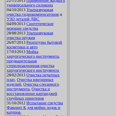
22/11/2013
Применение жидкого
универсального силикона
04/10/2013
Ультразвуковая
очистка гидрокомпенсаторов
и
УЗО деталей ДВС
04/09/2013
Синтетические
моющие средства
28/08/2013
Ультразвуковая
очистка оружия
26/07/2013
Рецептуры бытовой
косметики и авто
17/03/2013
Мойка
хирургического инструмента
,
предварительная
стерилизационная очистка
хирургического инструмента
28/02/2013
Очистка печатных
плат
,
Очистка ювелирных
изделий
,
Очистка слесарного
инструмента
,
Очистка и
восстановление картриджей
струйных принтеров
31/10/2012
Испытание средства
Фаворит К для мойки лодок и
катеров.