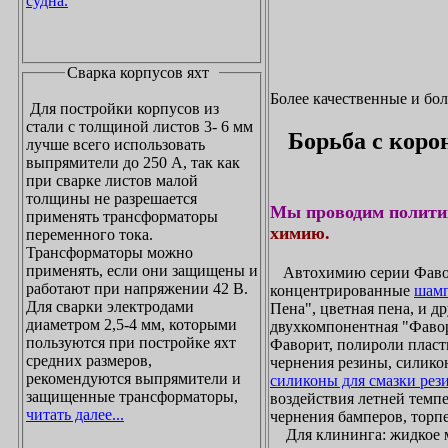
судна.
Сварка корпусов яхт
Более качественные и бо
Для постройки корпусов из
стали с толщиной листов 3- 6 мм
Борьба с коро
лучше всего использовать
выпрямители до 250 А, так как
при сварке листов малой
толщины не разрешается
Мы проводим полити
применять трансформаторы
химию.
переменного тока.
Трансформаторы можно
применять, если они защищены и
Автохимию серии Фавори
работают при напряжении 42 В.
концентрированные
шамп
Для сварки электродами
Пена", цветная пена, и д
диаметром 2,5-4 мм, которыми
двухкомпонентная "Фаво
пользуются при постройке яхт
Фаворит, полироли пласти
средних размеров,
чернения резины, силикон
рекомендуются выпрямители и
силиконы для смазки рез
защищенные трансформаторы,
воздействия летней темпе
читать далее...
чернения бамперов, торпе
Для клининга: жидкое мы