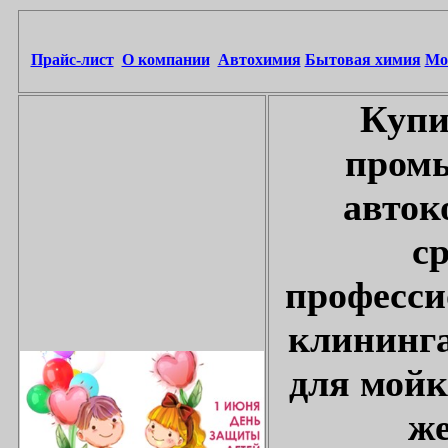
Прайс-лист
О компании
Автохимия
Бытовая химия
Мо
Купи
промы
авток
с
професси
клининга
для мойк
же