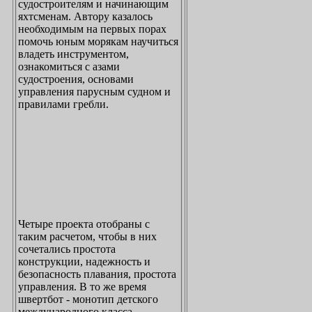
судостроителям и начинающим
яхтсменам. Автору казалось
необходимым на первых порах
помочь юным морякам научиться
владеть инструментом,
ознакомиться с азами
судостроения, основами
управления парусным судном и
правилами гребли.
Четыре проекта отобраны с
таким расчетом, чтобы в них
сочетались простота
конструкции, надежность и
безопасность плавания, простота
управления. В то же время
швертбот - монотип детского
международного класса