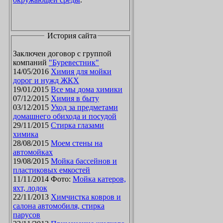
История сайта
Заключен договор с группой
компаний
"Буревестник"
14/05/2016
Химия для мойки
дорог и нужд ЖКХ
19/01/2015
Все мы дома химики
07/12/2015
Химия в быту
03/12/2015
Уход за предметами
домашнего обихода и посудой
29/11/2015
Стирка глазами
химика
28/08/2015
Моем стены на
автомойках
19/08/2015
Мойка бассейнов и
пластиковых емкостей
11/11/2014 Фото:
Мойка катеров,
яхт, лодок
22/11/2013
Химчистка ковров и
салона автомобиля, стирка
парусов