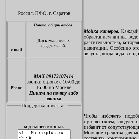
Россия, ПФО,
г. Саратов
Почта,
общий отдел:
Мойка катеров.
Каждый в
обрастанием днища водо
Для коммерческих
растительностью, котора
предложений:
навигации. Особенно это
e-mail
августа, когда вода в вод
МАХ 89173107414
звонки
строго: с 10-00 до
16-00 по Москве
Phone
Пишем на почту либо
звоним
Поддержка проекта:
Чтобы избежать подоб
путешествием, следует 
код нашей кнопки:
избавит от сопутствующи
Моющие средства для мо
составить конкуренцию