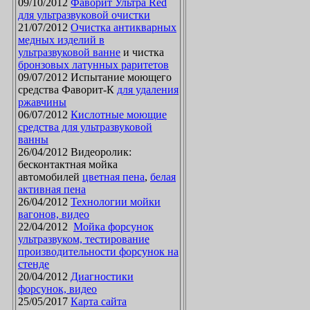
09/10/2012
Фаворит Ультра Red
для ультразвуковой очистки
21/07/2012
Очистка антикварных
медных изделий в
ультразвуковой ванне
и чистка
бронзовых латунных раритетов
09/07/2012 Испытание моющего
средства Фаворит-К
для удаления
ржавчины
06/07/2012
Кислотные моющие
средства для ультразвуковой
ванны
26/04/2012 Видеоролик:
бесконтактная мойка
автомобилей
цветная пена
,
белая
активная пена
26/04/2012
Технологии мойки
вагонов, видео
22/04/2012
Мойка форсунок
ультразвуком, тестирование
производительности форсунок на
стенде
20/04/2012
Диагностики
форсунок, видео
25/05/2017
Карта сайта