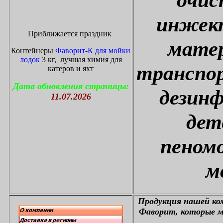
инжект
Приближается праздник
матер
Контейнеры
Фаворит-К для мойки
лодок
3 кг, лучшая химия для
транспор
катеров и яхт
Дата обновления страницы:
дезин
11.07.2026
дет
пеном
м
П
родукция нашей к
Фаворит, которые м