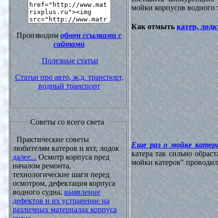
мойки корпусов водного 
Как отмыть
катер, лодк
Производим
обмен ссылками с
сайтами
Полезные статьи
Статьи про авто, ж.д. транспорт,
водный транспорт
Советы со всего света
Практические советы
Еще раз о мойке катера
любителям катеров и яхт, лодок
катера так сильно обрас
далее...
Осмотр корпуса пред
мойки катеров" проводилос
началом ремонта,
технологические шаги перед
осмотром, дефектация корпуса
водного судна,
выявление
дефектов и их устранение на
различных материалах корпуса