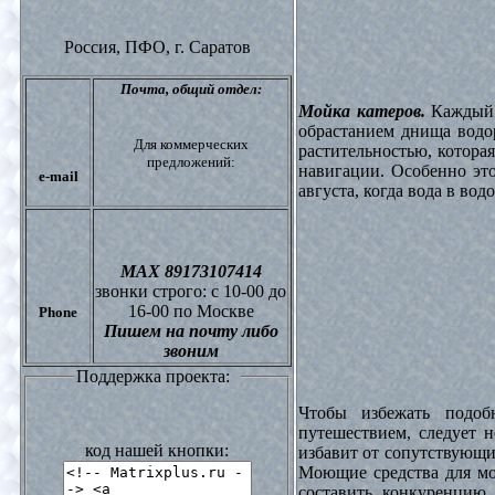
Россия, ПФО,
г. Саратов
Почта,
общий отдел:
Мойка катеров.
Каждый в
обрастанием днища водо
Для коммерческих
растительностью, котора
предложений:
навигации. Особенно это
e-mail
августа, когда вода в вод
МАХ 89173107414
звонки
строго: с 10-00 до
16-00 по Москве
Phone
Пишем на почту либо
звоним
Поддержка проекта:
Чтобы избежать подоб
путешествием, следует 
код нашей кнопки:
избавит от сопутствующи
Моющие средства для мо
составить конкуренцию