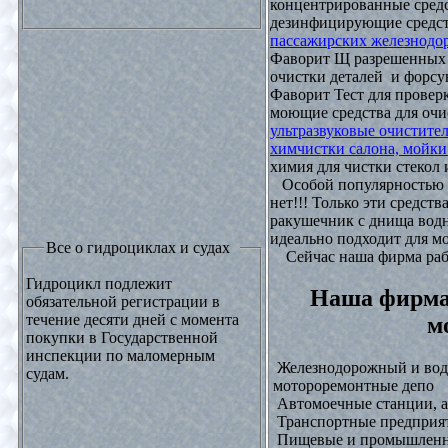
концентрированные средс
дезинфицирующие средст
пассажирских железнодо
Фаворит Щ разрешенных
очистки деталей и форсу
Фаворит Тест для проверк
моющие средства для очи
ультразвуковые очистите
химчистки салона, мойки
химия для чистки стекол и
Особой популярностью 
нет!!! Только эти средст
ракушечник с днища водн
идеально подходит для м
Все о гидроциклах и судах
Сейчас наша фирма рабо
Гидроцикл подлежит
Наша фирма
обязательной регистрации в
течение десяти дней с момента
м
покупки в Государственной
инспекции по маломерным
Железнодорожный и водн
судам.
мотороремонтные депо
Автомоечные станции, а
Транспортные предприят
Пищевые и промышленны