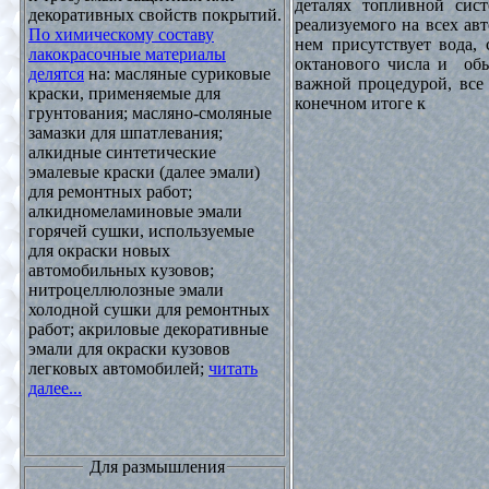
деталях топливной сист
декоративных свойств покрытий.
реализуемого на всех ав
По химическому составу
нем присутствует вода, 
лакокрасочные материалы
октанового числа и обы
делятся
на: масляные суриковые
важной процедурой, все 
краски, применяемые для
конечном итоге к
грунтования; масляно-смоляные
замазки для шпатлевания;
алкидные синтетические
эмалевые краски (далее эмали)
для ремонтных работ;
алкидномеламиновые эмали
горячей сушки, используемые
для окраски новых
автомобильных кузовов;
нитроцеллюлозные эмали
холодной сушки для ремонтных
работ; акриловые декоративные
эмали для окраски кузовов
легковых автомобилей;
читать
далее...
Для размышления