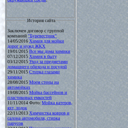
История сайта
Заключен договор с группой
компаний
"Буревестник"
14/05/2016
Химия для мойки
дорог и нужд ЖКХ
19/01/2015
Все мы дома химики
07/12/2015
Химия в быту
03/12/2015
Уход за предметами
домашнего обихода и посудой
29/11/2015
Стирка глазами
химика
28/08/2015
Моем стены на
автомойках
19/08/2015
Мойка бассейнов и
пластиковых емкостей
11/11/2014 Фото:
Мойка катеров,
яхт, лодок
22/11/2013
Химчистка ковров и
салона автомобиля, стирка
парусов