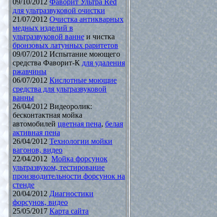
09/10/2012
Фаворит Ультра Red
для ультразвуковой очистки
21/07/2012
Очистка антикварных
медных изделий в
ультразвуковой ванне
и чистка
бронзовых латунных раритетов
09/07/2012 Испытание моющего
средства Фаворит-К
для удаления
ржавчины
06/07/2012
Кислотные моющие
средства для ультразвуковой
ванны
26/04/2012 Видеоролик:
бесконтактная мойка
автомобилей
цветная пена
,
белая
активная пена
26/04/2012
Технологии мойки
вагонов, видео
22/04/2012
Мойка форсунок
ультразвуком, тестирование
производительности форсунок на
стенде
20/04/2012
Диагностики
форсунок, видео
25/05/2017
Карта сайта