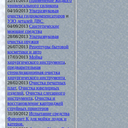
22/11/2013
Применение жидкого
универсального силикона
04/10/2013
Ультразвуковая
очистка гидрокомпенсаторов
и
УЗО деталей ДВС
04/09/2013
Синтетические
моющие средства
28/08/2013
Ультразвуковая
очистка оружия
26/07/2013
Рецептуры бытовой
косметики и авто
17/03/2013
Мойка
хирургического инструмента
,
предварительная
стерилизационная очистка
хирургического инструмента
28/02/2013
Очистка печатных
плат
,
Очистка ювелирных
изделий
,
Очистка слесарного
инструмента
,
Очистка и
восстановление картриджей
струйных принтеров
31/10/2012
Испытание средства
Фаворит К для мойки лодок и
катеров.