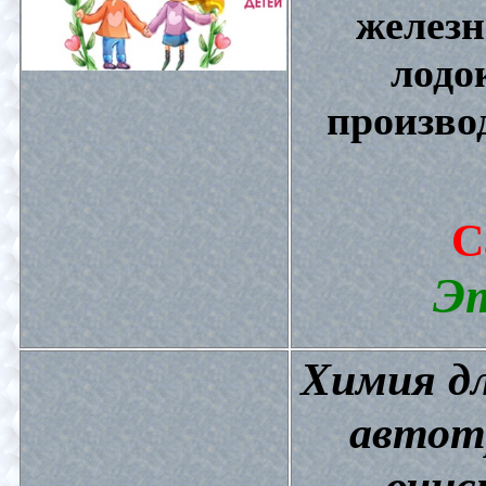
железн
лодо
произво
С
Эт
Химия дл
автот
очис