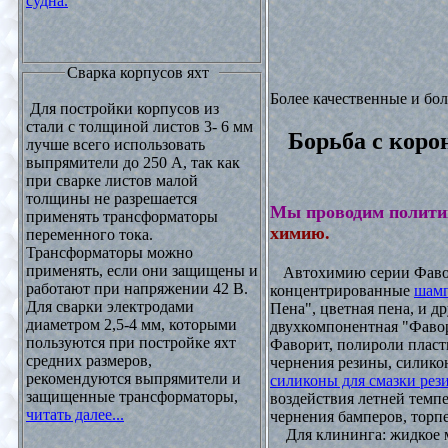
судна.
Сварка корпусов яхт
Более качественные и бо
Для постройки корпусов из
стали с толщиной листов 3- 6 мм
Борьба с коро
лучше всего использовать
выпрямители до 250 А, так как
при сварке листов малой
толщины не разрешается
Мы проводим полити
применять трансформаторы
химию.
переменного тока.
Трансформаторы можно
применять, если они защищены и
Автохимию серии Фавори
работают при напряжении 42 В.
концентрированные
шамп
Для сварки электродами
Пена", цветная пена, и д
диаметром 2,5-4 мм, которыми
двухкомпонентная "Фаво
пользуются при постройке яхт
Фаворит, полироли пласти
средних размеров,
чернения резины, силикон
рекомендуются выпрямители и
силиконы для смазки рез
защищенные трансформаторы,
воздействия летней темпе
читать далее...
чернения бамперов, торпе
Для клининга: жидкое мы