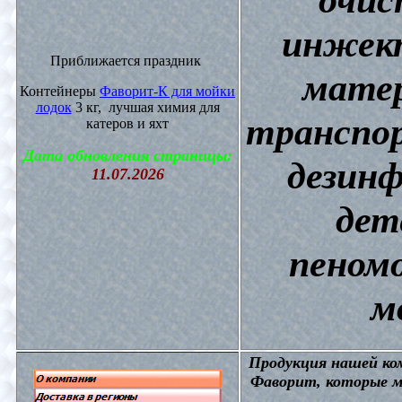
инжект
Приближается праздник
матер
Контейнеры
Фаворит-К для мойки
лодок
3 кг, лучшая химия для
транспор
катеров и яхт
Дата обновления страницы:
дезин
11.07.2026
дет
пеном
м
П
родукция нашей к
Фаворит, которые м