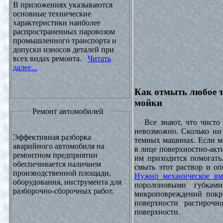
В приложениях указываются
основные технические
характеристики наиболее
распространенных паровозом
промышленного транспорта и
допуски износов деталей при
всех видах ремонта.
Читать
далее...
Как отмыть любое т
мойки
Ремонт автомобилей
Все знают, что чисто 
невозможно. Сколько ни 
Эффективная разборка
темных машинах. Если ме
аварийного автомобиля на
в лице поверхностно-акт
ремонтном предприятии
им приходится помогать
обеспечивается наличием
смыть этот раствор и оп
производственной площади,
Нужно механическое вм
оборудования, инструмента для
поролоновыми губками
разборочно-сборочных работ.
микроповреждений покры
поверхности растирочн
поверхности.