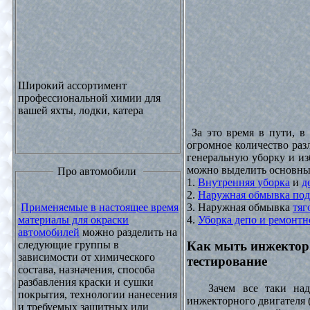
Широкий ассортимент
профессиональной химии для
вашей яхты, лодки, катера
За это время в пути, в
огромное количество раз
генеральную уборку и из
можно выделить основны
Про автомобили
1.
Внутренняя уборка
и
д
2.
Наружная обмывка под
3. Наружная обмывка
тяг
Применяемые в настоящее время
4.
Уборка депо и ремонтн
материалы для окраски
автомобилей
можно разделить на
следующие группы в
Как мыть инжектор
зависимости от химического
тестирование
состава, назначения, способа
разбавления краски и сушки
Зачем все таки надо
покрытия, технологии нанесения
инжекторного двигателя 
и требуемых защитных или