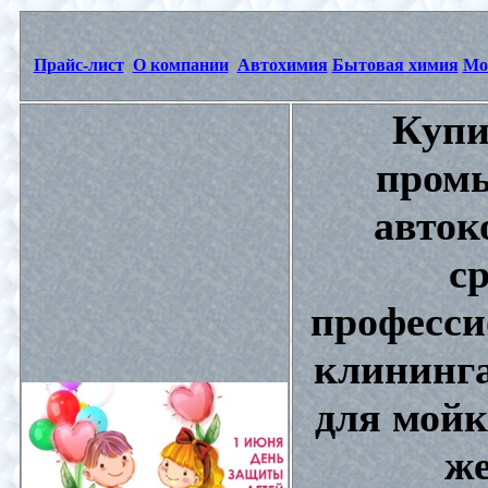
Прайс-лист
О компании
Автохимия
Бытовая химия
Мо
Купи
промы
авток
с
професси
клининга
для мойк
же