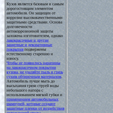
Кузов является базовым и самым
дорогостоящим элементом
автомобиля. Он защищен от
коррозии высококачественными
защитными средствами. Основа
долговечности
антикоррозионной защиты
заложена изготовителем, однако
лакокрасочные и другие
защитные и декоративные
покрытия
подвержены
естественному старению и
износу.
Чтобы не появились царапины
на лакокрасочном покрытии
кузова, не удаляйте пыль и грязь
сухим обтирочным материалом
.
Автомобиль лучше мыть до
высыхания грязи струей воды
небольшого напора с
использованием мягкой губки и
применением автомобильных
шампуней, которые создают
защитные пленки от воздействия
окружающей среды
.