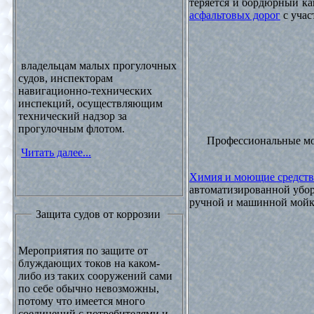
теряется и бордюрный ка
асфальтовых дорог
с учас
владельцам малых прогулочных
судов, инспекторам
навигационно-технических
инспекций, осуществляющим
технический надзор за
прогулочным флотом.
Профессиональные м
Читать далее...
Химия и моющие средств
автоматизированной убор
ручной и машинной мойки
Защита судов от коррозии
Мероприятия по защите от
блуждающих токов на каком-
либо из таких сооружений сами
по себе обычно невозможны,
потому что имеется много
соединений с потребителями и