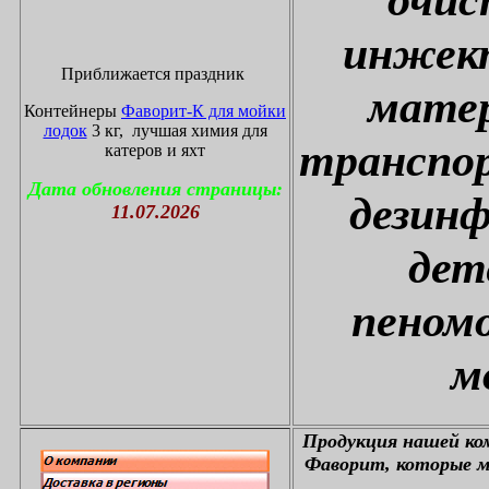
инжект
Приближается праздник
матер
Контейнеры
Фаворит-К для мойки
лодок
3 кг, лучшая химия для
транспор
катеров и яхт
Дата обновления страницы:
дезин
11.07.2026
дет
пеном
м
П
родукция нашей к
Фаворит, которые м