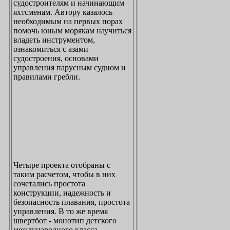
судостроителям и начинающим
яхтсменам. Автору казалось
необходимым на первых порах
помочь юным морякам научиться
владеть инструментом,
ознакомиться с азами
судостроения, основами
управления парусным судном и
правилами гребли.
Четыре проекта отобраны с
таким расчетом, чтобы в них
сочетались простота
конструкции, надежность и
безопасность плавания, простота
управления. В то же время
швертбот - монотип детского
международного класса