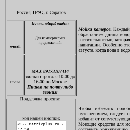
Россия, ПФО,
г. Саратов
Почта,
общий отдел:
Мойка катеров.
Каждый в
обрастанием днища водо
Для коммерческих
растительностью, котора
предложений:
навигации. Особенно это
e-mail
августа, когда вода в вод
МАХ 89173107414
звонки
строго: с 10-00 до
16-00 по Москве
Phone
Пишем на почту либо
звоним
Поддержка проекта:
Чтобы избежать подоб
путешествием, следует 
код нашей кнопки:
избавит от сопутствующи
Моющие средства для мо
составить конкуренцию