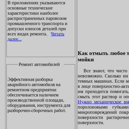
В приложениях указываются
основные технические
характеристики наиболее
распространенных паровозом
промышленного транспорта и
допуски износов деталей при
всех видах ремонта.
Читать
далее...
Как отмыть любое т
мойки
Ремонт автомобилей
Все знают, что чисто 
невозможно. Сколько ни 
Эффективная разборка
темных машинах. Если ме
аварийного автомобиля на
в лице поверхностно-акт
ремонтном предприятии
им приходится помогать
обеспечивается наличием
смыть этот раствор и оп
производственной площади,
Нужно механическое вм
оборудования, инструмента для
поролоновыми губками
разборочно-сборочных работ.
микроповреждений покры
поверхности растирочн
поверхности.