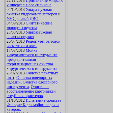
22/11/2013
Применение жидкого
универсального силикона
04/10/2013
Ультразвуковая
очистка гидрокомпенсаторов
и
УЗО деталей ДВС
04/09/2013
Синтетические
моющие средства
28/08/2013
Ультразвуковая
очистка оружия
26/07/2013
Рецептуры бытовой
косметики и авто
17/03/2013
Мойка
хирургического инструмента
,
предварительная
стерилизационная очистка
хирургического инструмента
28/02/2013
Очистка печатных
плат
,
Очистка ювелирных
изделий
,
Очистка слесарного
инструмента
,
Очистка и
восстановление картриджей
струйных принтеров
31/10/2012
Испытание средства
Фаворит К для мойки лодок и
катеров.