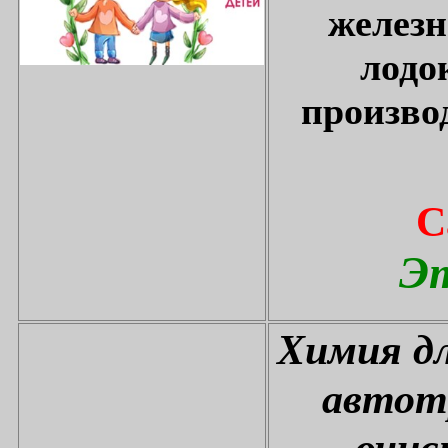
железн
лодо
произво
С
Эт
Химия дл
автот
очис