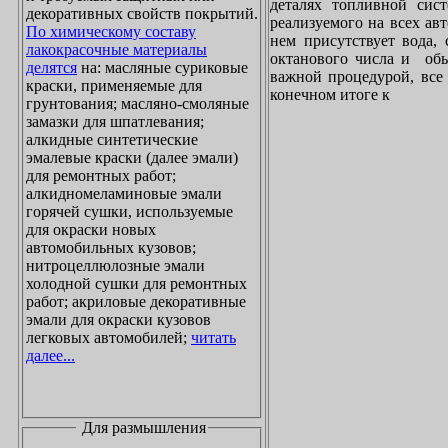
деталях топливной сист
декоративных свойств покрытий.
реализуемого на всех ав
По химическому составу
нем присутствует вода, 
лакокрасочные материалы
октанового числа и обы
делятся
на: масляные суриковые
важной процедурой, все 
краски, применяемые для
конечном итоге к
грунтования; масляно-смоляные
замазки для шпатлевания;
алкидные синтетические
эмалевые краски (далее эмали)
для ремонтных работ;
алкидномеламиновые эмали
горячей сушки, используемые
для окраски новых
автомобильных кузовов;
нитроцеллюлозные эмали
холодной сушки для ремонтных
работ; акриловые декоративные
эмали для окраски кузовов
легковых автомобилей;
читать
далее...
Для размышления