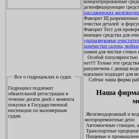
концентрированные средс
дезинфицирующие средст
пассажирских железнодо
Фаворит Щ разрешенных
очистки деталей и форсу
Фаворит Тест для проверк
моющие средства для очи
ультразвуковые очистите
химчистки салона, мойки
химия для чистки стекол и
Особой популярностью 
нет!!! Только эти средст
ракушечник с днища водн
идеально подходит для м
Все о гидроциклах и судах
Сейчас наша фирма рабо
Гидроцикл подлежит
Наша фирма
обязательной регистрации в
течение десяти дней с момента
м
покупки в Государственной
инспекции по маломерным
Железнодорожный и водн
судам.
мотороремонтные депо
Автомоечные станции, а
Транспортные предприят
Пищевые и промышленны