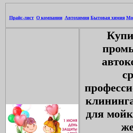
Прайс-лист
О компании
Автохимия
Бытовая химия
Мо
Купи
промы
авток
с
професси
клининга
для мойк
же