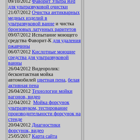
09/10/2012
Фаворит Ультра Red
для ультразвуковой очистки
21/07/2012
Очистка антикварных
медных изделий в
ультразвуковой ванне
и чистка
бронзовых латунных раритетов
09/07/2012 Испытание моющего
средства Фаворит-К
для удаления
ржавчины
06/07/2012
Кислотные моющие
средства для ультразвуковой
ванны
26/04/2012 Видеоролик:
бесконтактная мойка
автомобилей
цветная пена
,
белая
активная пена
26/04/2012
Технологии мойки
вагонов, видео
22/04/2012
Мойка форсунок
ультразвуком, тестирование
производительности форсунок на
стенде
20/04/2012
Диагностики
форсунок, видео
25/05/2017
Карта сайта