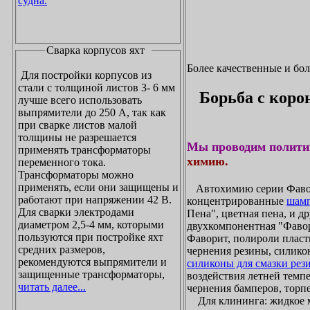
судна.
Сварка корпусов яхт
Более качественные и бо
Для постройки корпусов из
стали с толщиной листов 3- 6 мм
Борьба с коро
лучше всего использовать
выпрямители до 250 А, так как
при сварке листов малой
толщины не разрешается
Мы проводим полити
применять трансформаторы
химию.
переменного тока.
Трансформаторы можно
применять, если они защищены и
Автохимию серии Фавори
работают при напряжении 42 В.
концентрированные
шамп
Для сварки электродами
Пена", цветная пена, и д
диаметром 2,5-4 мм, которыми
двухкомпонентная "Фаво
пользуются при постройке яхт
Фаворит, полироли пласти
средних размеров,
чернения резины, силикон
рекомендуются выпрямители и
силиконы для смазки рез
защищенные трансформаторы,
воздействия летней темпе
читать далее...
чернения бамперов, торпе
Для клининга: жидкое мы