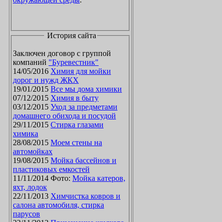
История сайта
Заключен договор с группой
компаний
"Буревестник"
14/05/2016
Химия для мойки
дорог и нужд ЖКХ
19/01/2015
Все мы дома химики
07/12/2015
Химия в быту
03/12/2015
Уход за предметами
домашнего обихода и посудой
29/11/2015
Стирка глазами
химика
28/08/2015
Моем стены на
автомойках
19/08/2015
Мойка бассейнов и
пластиковых емкостей
11/11/2014 Фото:
Мойка катеров,
яхт, лодок
22/11/2013
Химчистка ковров и
салона автомобиля, стирка
парусов