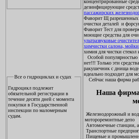
концентрированные средс
дезинфицирующие средст
пассажирских железнодо
Фаворит Щ разрешенных
очистки деталей и форсу
Фаворит Тест для проверк
моющие средства для очи
ультразвуковые очистите
химчистки салона, мойки
химия для чистки стекол и
Особой популярностью 
нет!!! Только эти средст
ракушечник с днища водн
идеально подходит для м
Все о гидроциклах и судах
Сейчас наша фирма рабо
Гидроцикл подлежит
Наша фирма
обязательной регистрации в
течение десяти дней с момента
м
покупки в Государственной
инспекции по маломерным
Железнодорожный и водн
судам.
мотороремонтные депо
Автомоечные станции, а
Транспортные предприят
Пищевые и промышленны