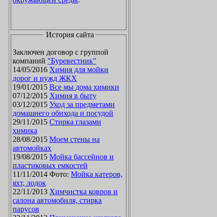
История сайта
Заключен договор с группой
компаний
"Буревестник"
14/05/2016
Химия для мойки
дорог и нужд ЖКХ
19/01/2015
Все мы дома химики
07/12/2015
Химия в быту
03/12/2015
Уход за предметами
домашнего обихода и посудой
29/11/2015
Стирка глазами
химика
28/08/2015
Моем стены на
автомойках
19/08/2015
Мойка бассейнов и
пластиковых емкостей
11/11/2014 Фото:
Мойка катеров,
яхт, лодок
22/11/2013
Химчистка ковров и
салона автомобиля, стирка
парусов