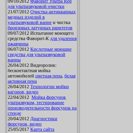
09/10/2012
Фаворит Ультра Red
для ультразвуковой очистки
21/07/2012
Очистка антикварных
медных изделий в
ультразвуковой ванне
и чистка
бронзовых латунных раритетов
09/07/2012 Испытание моющего
средства Фаворит-К
для удаления
ржавчины
06/07/2012
Кислотные моющие
средства для ультразвуковой
ванны
26/04/2012 Видеоролик:
бесконтактная мойка
автомобилей
цветная пена
,
белая
активная пена
26/04/2012
Технологии мойки
вагонов, видео
22/04/2012
Мойка форсунок
ультразвуком, тестирование
производительности форсунок на
стенде
20/04/2012
Диагностики
форсунок, видео
25/05/2017
Карта сайта