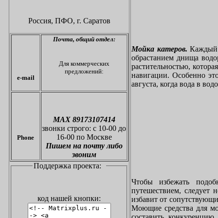
Россия, ПФО,
г. Саратов
Почта,
общий отдел:
Мойка катеров.
Каждый в
обрастанием днища водо
Для коммерческих
растительностью, котора
предложений:
навигации. Особенно это
e-mail
августа, когда вода в вод
МАХ 89173107414
звонки
строго: с 10-00 до
16-00 по Москве
Phone
Пишем на почту либо
звоним
Поддержка проекта:
Чтобы избежать подоб
путешествием, следует 
код нашей кнопки:
избавит от сопутствующи
Моющие средства для мо
составить конкуренцию