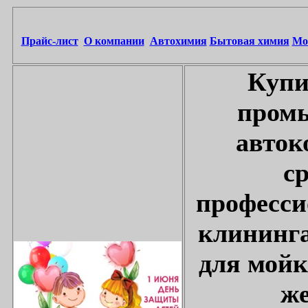
Прайс-лист
О компании
Автохимия
Бытовая химия
Мо
Купи
промы
авток
с
професси
клининга
для мойк
же