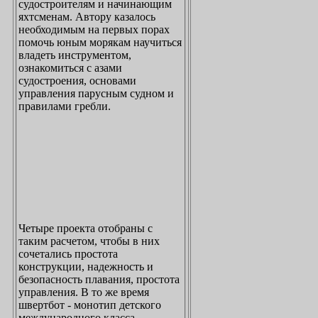
судостроителям и начинающим
яхтсменам. Автору казалось
необходимым на первых порах
помочь юным морякам научиться
владеть инструментом,
ознакомиться с азами
судостроения, основами
управления парусным судном и
правилами гребли.
Четыре проекта отобраны с
таким расчетом, чтобы в них
сочетались простота
конструкции, надежность и
безопасность плавания, простота
управления. В то же время
швертбот - монотип детского
международного класса