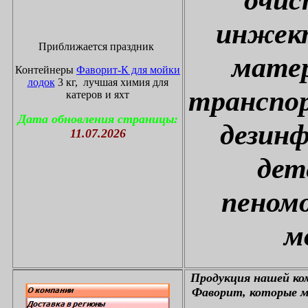
инжект
Приближается праздник
матер
Контейнеры
Фаворит-К для мойки
лодок
3 кг, лучшая химия для
транспор
катеров и яхт
Дата обновления страницы:
дезин
11.07.2026
дет
пеном
м
П
родукция нашей к
Фаворит, которые м