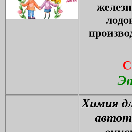
железн
лодо
произво
С
Эт
Химия дл
автот
очис