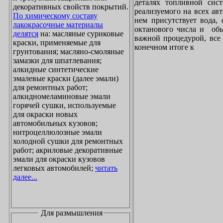
деталях топливной сист
декоративных свойств покрытий.
реализуемого на всех ав
По химическому составу
нем присутствует вода, 
лакокрасочные материалы
октанового числа и обы
делятся
на: масляные суриковые
важной процедурой, все 
краски, применяемые для
конечном итоге к
грунтования; масляно-смоляные
замазки для шпатлевания;
алкидные синтетические
эмалевые краски (далее эмали)
для ремонтных работ;
алкидномеламиновые эмали
горячей сушки, используемые
для окраски новых
автомобильных кузовов;
нитроцеллюлозные эмали
холодной сушки для ремонтных
работ; акриловые декоративные
эмали для окраски кузовов
легковых автомобилей;
читать
далее...
Для размышления