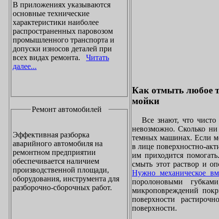
В приложениях указываются
основные технические
характеристики наиболее
распространенных паровозом
промышленного транспорта и
допуски износов деталей при
всех видах ремонта.
Читать
далее...
Как отмыть любое т
мойки
Ремонт автомобилей
Все знают, что чисто 
невозможно. Сколько ни 
Эффективная разборка
темных машинах. Если ме
аварийного автомобиля на
в лице поверхностно-акт
ремонтном предприятии
им приходится помогать
обеспечивается наличием
смыть этот раствор и оп
производственной площади,
Нужно механическое вм
оборудования, инструмента для
поролоновыми губками
разборочно-сборочных работ.
микроповреждений покры
поверхности растирочн
поверхности.