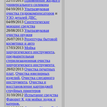
22/11/2013
Применение жидкого
универсального силикона
04/10/2013
Ультразвуковая
очистка гидрокомпенсаторов
и
УЗО деталей ДВС
04/09/2013
Синтетические
моющие средства
28/08/2013
Ультразвуковая
очистка оружия
26/07/2013
Рецептуры бытовой
косметики и авто
17/03/2013
Мойка
хирургического инструмента
,
предварительная
стерилизационная очистка
хирургического инструмента
28/02/2013
Очистка печатных
плат
,
Очистка ювелирных
изделий
,
Очистка слесарного
инструмента
,
Очистка и
восстановление картриджей
струйных принтеров
31/10/2012
Испытание средства
Фаворит К для мойки лодок и
катеров.