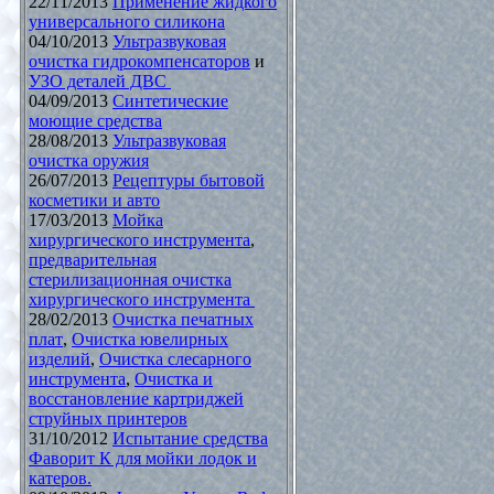
22/11/2013
Применение жидкого
универсального силикона
04/10/2013
Ультразвуковая
очистка гидрокомпенсаторов
и
УЗО деталей ДВС
04/09/2013
Синтетические
моющие средства
28/08/2013
Ультразвуковая
очистка оружия
26/07/2013
Рецептуры бытовой
косметики и авто
17/03/2013
Мойка
хирургического инструмента
,
предварительная
стерилизационная очистка
хирургического инструмента
28/02/2013
Очистка печатных
плат
,
Очистка ювелирных
изделий
,
Очистка слесарного
инструмента
,
Очистка и
восстановление картриджей
струйных принтеров
31/10/2012
Испытание средства
Фаворит К для мойки лодок и
катеров.