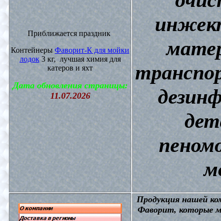
инжект
Приближается праздник
матер
Контейнеры
Фаворит-К для мойки
лодок
3 кг, лучшая химия для
транспор
катеров и яхт
Дата обновления страницы:
дезин
11.07.2026
дет
пеном
м
П
родукция нашей к
Фаворит, которые м