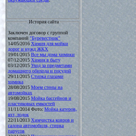
История сайта
Заключен договор с группой
компаний
"Буревестник"
14/05/2016
Химия для мойки
дорог и нужд ЖКХ
19/01/2015
Все мы дома химики
07/12/2015
Химия в быту
03/12/2015
Уход за предметами
домашнего обихода и посудой
29/11/2015
Стирка глазами
химика
28/08/2015
Моем стены на
автомойках
19/08/2015
Мойка бассейнов и
пластиковых емкостей
11/11/2014 Фото:
Мойка катеров,
яхт, лодок
22/11/2013
Химчистка ковров и
салона автомобиля, стирка
парусов