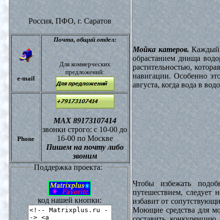
Россия, ПФО,
г. Саратов
Почта,
общий отдел:
Мойка катеров.
Каждый в
обрастанием днища водо
Для коммерческих
растительностью, котора
предложений:
навигации. Особенно это
e-mail
августа, когда вода в вод
МАХ 89173107414
звонки
строго: с 10-00 до
16-00 по Москве
Phone
Пишем на почту либо
звоним
Поддержка проекта:
Чтобы избежать подоб
путешествием, следует 
код нашей кнопки:
избавит от сопутствующи
Моющие средства для мо
составить конкуренцию