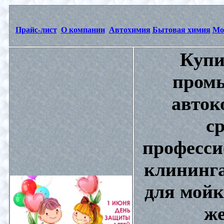
Прайс-лист
О компании
Автохимия
Бытовая химия
Мо
Купи
промы
авток
с
професси
клининга
для мойк
же