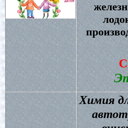
железн
лодо
произво
С
Эт
Химия дл
автот
очис