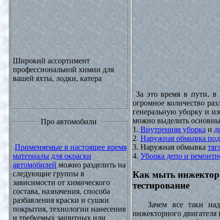
Широкий ассортимент
профессиональной химии для
вашей яхты, лодки, катера
За это время в пути, в
огромное количество раз
генеральную уборку и из
можно выделить основны
Про автомобили
1.
Внутренняя уборка
и
д
2.
Наружная обмывка под
3. Наружная обмывка
тяг
Применяемые в настоящее время
4.
Уборка депо и ремонтн
материалы для окраски
автомобилей
можно разделить на
следующие группы в
Как мыть инжектор
зависимости от химического
тестирование
состава, назначения, способа
разбавления краски и сушки
Зачем все таки надо
покрытия, технологии нанесения
инжекторного двигателя 
и требуемых защитных или