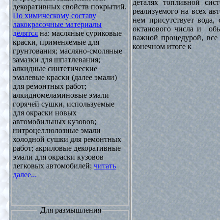
деталях топливной сист
декоративных свойств покрытий.
реализуемого на всех ав
По химическому составу
нем присутствует вода, 
лакокрасочные материалы
октанового числа и обы
делятся
на: масляные суриковые
важной процедурой, все 
краски, применяемые для
конечном итоге к
грунтования; масляно-смоляные
замазки для шпатлевания;
алкидные синтетические
эмалевые краски (далее эмали)
для ремонтных работ;
алкидномеламиновые эмали
горячей сушки, используемые
для окраски новых
автомобильных кузовов;
нитроцеллюлозные эмали
холодной сушки для ремонтных
работ; акриловые декоративные
эмали для окраски кузовов
легковых автомобилей;
читать
далее...
Для размышления