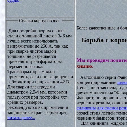
судна.
Сварка корпусов яхт
Более качественные и бо
Для постройки корпусов из
стали с толщиной листов 3- 6 мм
Борьба с коро
лучше всего использовать
выпрямители до 250 А, так как
при сварке листов малой
толщины не разрешается
Мы проводим полити
применять трансформаторы
химию.
переменного тока.
Трансформаторы можно
применять, если они защищены и
Автохимию серии Фавори
работают при напряжении 42 В.
концентрированные
шамп
Для сварки электродами
Пена", цветная пена, и д
диаметром 2,5-4 мм, которыми
двухкомпонентная "Фаво
пользуются при постройке яхт
Фаворит, полироли пласти
средних размеров,
чернения резины, силикон
рекомендуются выпрямители и
силиконы для смазки рез
защищенные трансформаторы,
воздействия летней темпе
читать далее...
чернения бамперов, торпе
Для клининга: жидкое мы