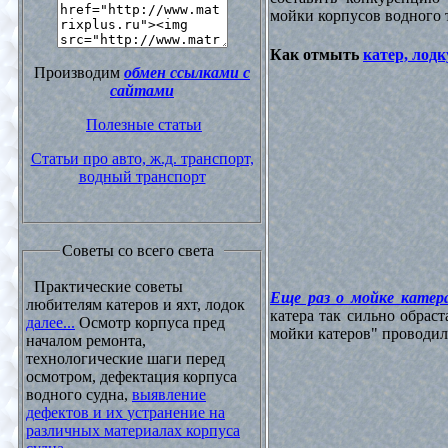
мойки корпусов водного 
Как отмыть
катер, лодк
Производим
обмен ссылками с
сайтами
Полезные статьи
Статьи про авто, ж.д. транспорт,
водный транспорт
Советы со всего света
Практические советы
Еще раз о мойке катера
любителям катеров и яхт, лодок
катера так сильно обрас
далее...
Осмотр корпуса пред
мойки катеров" проводилос
началом ремонта,
технологические шаги перед
осмотром, дефектация корпуса
водного судна,
выявление
дефектов и их устранение на
различных материалах корпуса