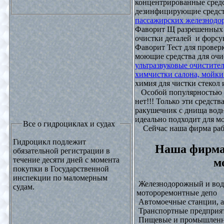
концентрированные средс
дезинфицирующие средст
пассажирских железнодо
Фаворит Щ разрешенных
очистки деталей и форсу
Фаворит Тест для проверк
моющие средства для очи
ультразвуковые очистите
химчистки салона, мойки
химия для чистки стекол и
Особой популярностью 
нет!!! Только эти средст
ракушечник с днища водн
идеально подходит для м
Все о гидроциклах и судах
Сейчас наша фирма рабо
Гидроцикл подлежит
Наша фирма
обязательной регистрации в
течение десяти дней с момента
м
покупки в Государственной
инспекции по маломерным
Железнодорожный и водн
судам.
мотороремонтные депо
Автомоечные станции, а
Транспортные предприят
Пищевые и промышленны