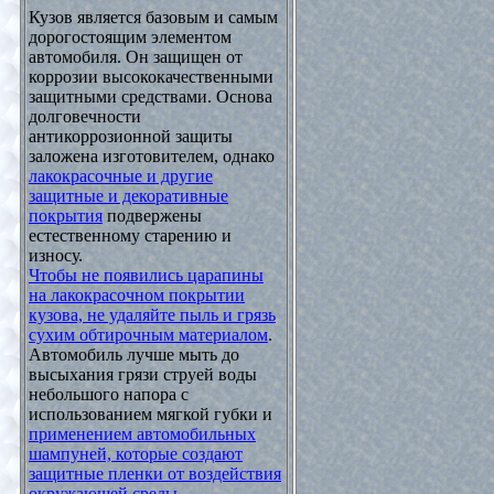
Кузов является базовым и самым
дорогостоящим элементом
автомобиля. Он защищен от
коррозии высококачественными
защитными средствами. Основа
долговечности
антикоррозионной защиты
заложена изготовителем, однако
лакокрасочные и другие
защитные и декоративные
покрытия
подвержены
естественному старению и
износу.
Чтобы не появились царапины
на лакокрасочном покрытии
кузова, не удаляйте пыль и грязь
сухим обтирочным материалом
.
Автомобиль лучше мыть до
высыхания грязи струей воды
небольшого напора с
использованием мягкой губки и
применением автомобильных
шампуней, которые создают
защитные пленки от воздействия
окружающей среды
.