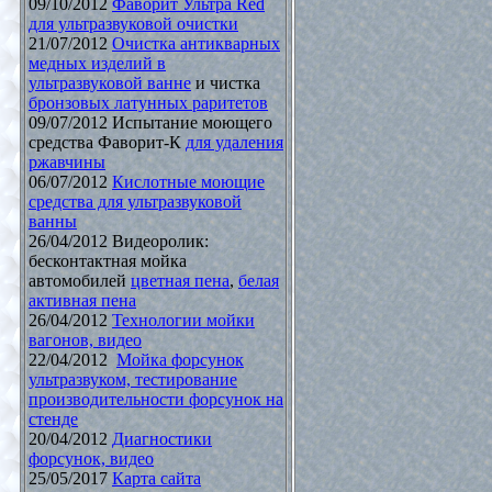
09/10/2012
Фаворит Ультра Red
для ультразвуковой очистки
21/07/2012
Очистка антикварных
медных изделий в
ультразвуковой ванне
и чистка
бронзовых латунных раритетов
09/07/2012 Испытание моющего
средства Фаворит-К
для удаления
ржавчины
06/07/2012
Кислотные моющие
средства для ультразвуковой
ванны
26/04/2012 Видеоролик:
бесконтактная мойка
автомобилей
цветная пена
,
белая
активная пена
26/04/2012
Технологии мойки
вагонов, видео
22/04/2012
Мойка форсунок
ультразвуком, тестирование
производительности форсунок на
стенде
20/04/2012
Диагностики
форсунок, видео
25/05/2017
Карта сайта