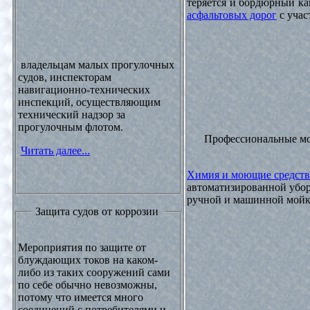
теряется и бордюрный ка
асфальтовых дорог
с учас
владельцам малых прогулочных
судов, инспекторам
навигационно-технических
инспекций, осуществляющим
технический надзор за
прогулочным флотом.
Профессиональные м
Читать далее...
Химия и моющие средств
автоматизированной убор
ручной и машинной мойки
Защита судов от коррозии
Мероприятия по защите от
блуждающих токов на каком-
либо из таких сооружений сами
по себе обычно невозможны,
потому что имеется много
соединений с потребителями и