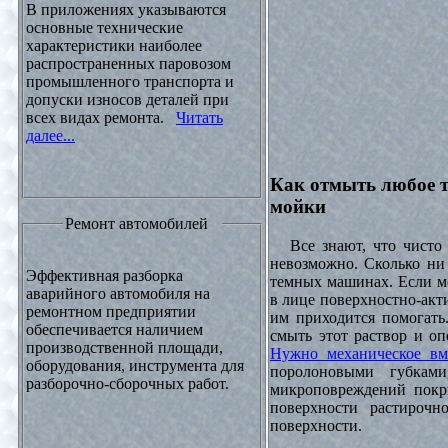
В приложениях указываются
основные технические
характеристики наиболее
распространенных паровозом
промышленного транспорта и
допуски износов деталей при
всех видах ремонта.
Читать
далее...
Как отмыть любое т
мойки
Ремонт автомобилей
Все знают, что чисто 
невозможно. Сколько ни 
Эффективная разборка
темных машинах. Если ме
аварийного автомобиля на
в лице поверхностно-акт
ремонтном предприятии
им приходится помогать
обеспечивается наличием
смыть этот раствор и оп
производственной площади,
Нужно механическое вм
оборудования, инструмента для
поролоновыми губками
разборочно-сборочных работ.
микроповреждений покры
поверхности растирочн
поверхности.