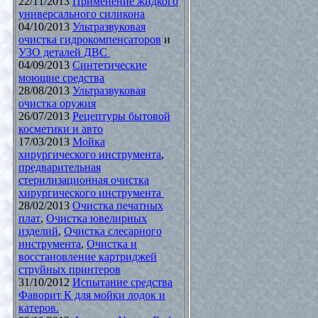
22/11/2013
Применение жидкого
универсального силикона
04/10/2013
Ультразвуковая
очистка гидрокомпенсаторов
и
УЗО деталей ДВС
04/09/2013
Синтетические
моющие средства
28/08/2013
Ультразвуковая
очистка оружия
26/07/2013
Рецептуры бытовой
косметики и авто
17/03/2013
Мойка
хирургического инструмента
,
предварительная
стерилизационная очистка
хирургического инструмента
28/02/2013
Очистка печатных
плат
,
Очистка ювелирных
изделий
,
Очистка слесарного
инструмента
,
Очистка и
восстановление картриджей
струйных принтеров
31/10/2012
Испытание средства
Фаворит К для мойки лодок и
катеров.