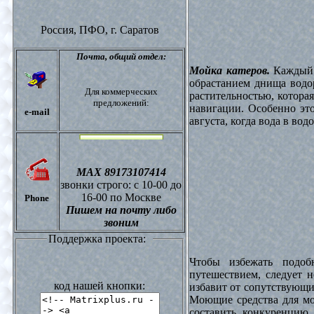
Россия, ПФО,
г. Саратов
Почта,
общий отдел:
Мойка катеров.
Каждый в
обрастанием днища водо
Для коммерческих
растительностью, котора
предложений:
навигации. Особенно это
e-mail
августа, когда вода в вод
МАХ 89173107414
звонки
строго: с 10-00 до
16-00 по Москве
Phone
Пишем на почту либо
звоним
Поддержка проекта:
Чтобы избежать подоб
путешествием, следует 
код нашей кнопки:
избавит от сопутствующи
Моющие средства для мо
составить конкуренцию