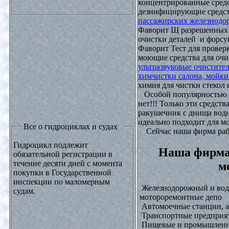
концентрированные средс
дезинфицирующие средст
пассажирских железнодо
Фаворит Щ разрешенных
очистки деталей и форсу
Фаворит Тест для проверк
моющие средства для очи
ультразвуковые очистите
химчистки салона, мойки
химия для чистки стекол и
Особой популярностью 
нет!!! Только эти средст
ракушечник с днища водн
идеально подходит для м
Все о гидроциклах и судах
Сейчас наша фирма рабо
Гидроцикл подлежит
Наша фирма
обязательной регистрации в
течение десяти дней с момента
м
покупки в Государственной
инспекции по маломерным
Железнодорожный и водн
судам.
мотороремонтные депо
Автомоечные станции, а
Транспортные предприят
Пищевые и промышленны