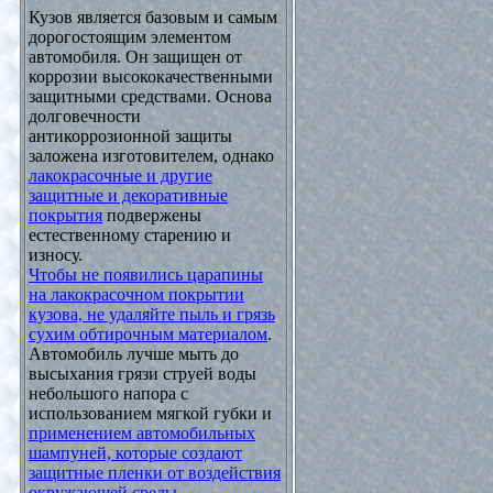
Кузов является базовым и самым
дорогостоящим элементом
автомобиля. Он защищен от
коррозии высококачественными
защитными средствами. Основа
долговечности
антикоррозионной защиты
заложена изготовителем, однако
лакокрасочные и другие
защитные и декоративные
покрытия
подвержены
естественному старению и
износу.
Чтобы не появились царапины
на лакокрасочном покрытии
кузова, не удаляйте пыль и грязь
сухим обтирочным материалом
.
Автомобиль лучше мыть до
высыхания грязи струей воды
небольшого напора с
использованием мягкой губки и
применением автомобильных
шампуней, которые создают
защитные пленки от воздействия
окружающей среды
.