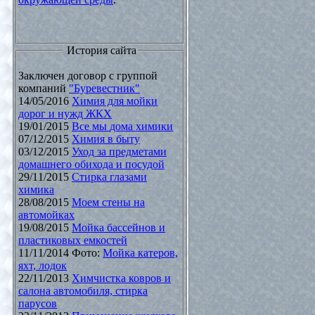
История сайта
Заключен договор с группой
компаний
"Буревестник"
14/05/2016
Химия для мойки
дорог и нужд ЖКХ
19/01/2015
Все мы дома химики
07/12/2015
Химия в быту
03/12/2015
Уход за предметами
домашнего обихода и посудой
29/11/2015
Стирка глазами
химика
28/08/2015
Моем стены на
автомойках
19/08/2015
Мойка бассейнов и
пластиковых емкостей
11/11/2014 Фото:
Мойка катеров,
яхт, лодок
22/11/2013
Химчистка ковров и
салона автомобиля, стирка
парусов