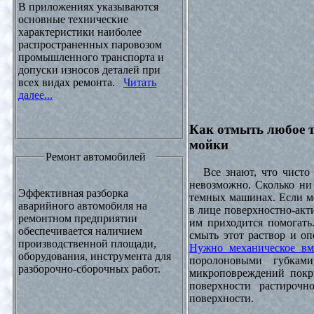
В приложениях указываются
основные технические
характеристики наиболее
распространенных паровозом
промышленного транспорта и
допуски износов деталей при
всех видах ремонта.
Читать
далее...
Как отмыть любое т
мойки
Ремонт автомобилей
Все знают, что чисто 
невозможно. Сколько ни 
Эффективная разборка
темных машинах. Если ме
аварийного автомобиля на
в лице поверхностно-акт
ремонтном предприятии
им приходится помогать
обеспечивается наличием
смыть этот раствор и оп
производственной площади,
Нужно механическое вм
оборудования, инструмента для
поролоновыми губками
разборочно-сборочных работ.
микроповреждений покры
поверхности растирочн
поверхности.