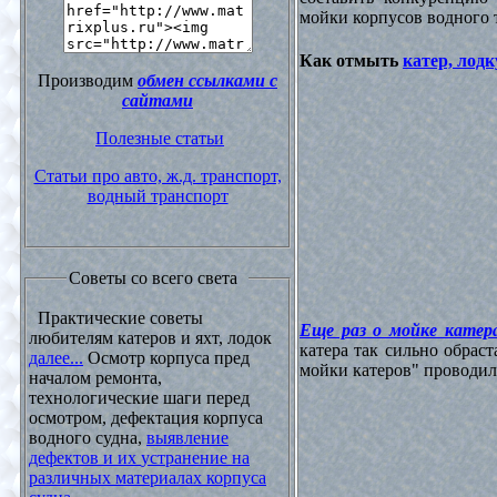
мойки корпусов водного 
Как отмыть
катер, лодк
Производим
обмен ссылками с
сайтами
Полезные статьи
Статьи про авто, ж.д. транспорт,
водный транспорт
Советы со всего света
Практические советы
Еще раз о мойке катера
любителям катеров и яхт, лодок
катера так сильно обрас
далее...
Осмотр корпуса пред
мойки катеров" проводилос
началом ремонта,
технологические шаги перед
осмотром, дефектация корпуса
водного судна,
выявление
дефектов и их устранение на
различных материалах корпуса