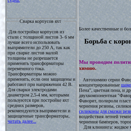
судна.
Сварка корпусов яхт
Более качественные и бо
Для постройки корпусов из
стали с толщиной листов 3- 6 мм
Борьба с коро
лучше всего использовать
выпрямители до 250 А, так как
при сварке листов малой
толщины не разрешается
Мы проводим полити
применять трансформаторы
химию.
переменного тока.
Трансформаторы можно
применять, если они защищены и
Автохимию серии Фавори
работают при напряжении 42 В.
концентрированные
шамп
Для сварки электродами
Пена", цветная пена, и д
диаметром 2,5-4 мм, которыми
двухкомпонентная "Фаво
пользуются при постройке яхт
Фаворит, полироли пласти
средних размеров,
чернения резины, силикон
рекомендуются выпрямители и
силиконы для смазки рез
защищенные трансформаторы,
воздействия летней темпе
читать далее...
чернения бамперов, торпе
Для клининга: жидкое мы