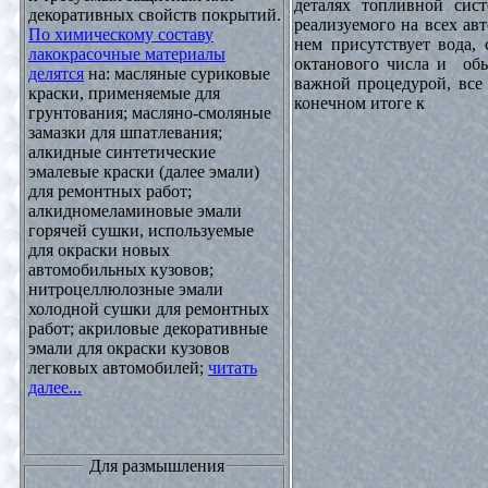
деталях топливной сист
декоративных свойств покрытий.
реализуемого на всех ав
По химическому составу
нем присутствует вода, 
лакокрасочные материалы
октанового числа и обы
делятся
на: масляные суриковые
важной процедурой, все 
краски, применяемые для
конечном итоге к
грунтования; масляно-смоляные
замазки для шпатлевания;
алкидные синтетические
эмалевые краски (далее эмали)
для ремонтных работ;
алкидномеламиновые эмали
горячей сушки, используемые
для окраски новых
автомобильных кузовов;
нитроцеллюлозные эмали
холодной сушки для ремонтных
работ; акриловые декоративные
эмали для окраски кузовов
легковых автомобилей;
читать
далее...
Для размышления