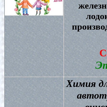
железн
лодо
произво
С
Эт
Химия дл
автот
очис