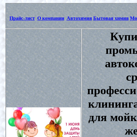
Прайс-лист
О компании
Автохимия
Бытовая химия
Мо
Купи
промы
авток
с
професси
клининга
для мойк
же