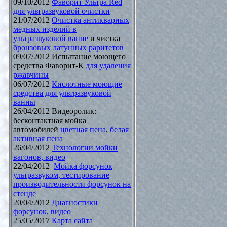
09/10/2012
Фаворит Ультра Red
для ультразвуковой очистки
21/07/2012
Очистка антикварных
медных изделий в
ультразвуковой ванне
и чистка
бронзовых латунных раритетов
09/07/2012 Испытание моющего
средства Фаворит-К
для удаления
ржавчины
06/07/2012
Кислотные моющие
средства для ультразвуковой
ванны
26/04/2012 Видеоролик:
бесконтактная мойка
автомобилей
цветная пена
,
белая
активная пена
26/04/2012
Технологии мойки
вагонов, видео
22/04/2012
Мойка форсунок
ультразвуком, тестирование
производительности форсунок на
стенде
20/04/2012
Диагностики
форсунок, видео
25/05/2017
Карта сайта