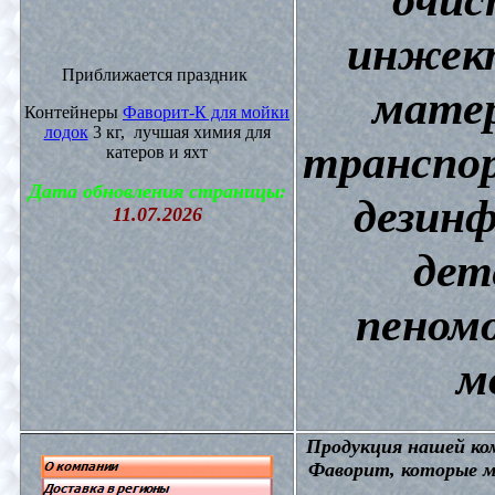
инжект
Приближается праздник
матер
Контейнеры
Фаворит-К для мойки
лодок
3 кг, лучшая химия для
транспор
катеров и яхт
Дата обновления страницы:
дезин
11.07.2026
дет
пеном
м
П
родукция нашей к
Фаворит, которые м