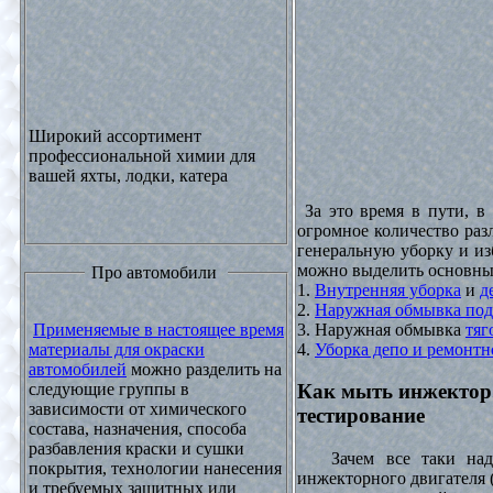
Широкий ассортимент
профессиональной химии для
вашей яхты, лодки, катера
За это время в пути, в
огромное количество раз
генеральную уборку и из
можно выделить основны
Про автомобили
1.
Внутренняя уборка
и
д
2.
Наружная обмывка под
3. Наружная обмывка
тяг
Применяемые в настоящее время
4.
Уборка депо и ремонтн
материалы для окраски
автомобилей
можно разделить на
следующие группы в
Как мыть инжектор
зависимости от химического
тестирование
состава, назначения, способа
разбавления краски и сушки
Зачем все таки надо
покрытия, технологии нанесения
инжекторного двигателя 
и требуемых защитных или