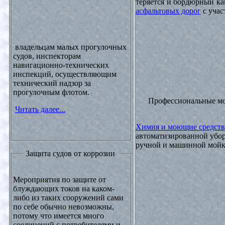
теряется и бордюрный ка
асфальтовых дорог
с учас
владельцам малых прогулочных
судов, инспекторам
навигационно-технических
инспекций, осуществляющим
технический надзор за
прогулочным флотом.
Профессиональные м
Читать далее...
Химия и моющие средств
автоматизированной убор
ручной и машинной мойки
Защита судов от коррозии
Мероприятия по защите от
блуждающих токов на каком-
либо из таких сооружений сами
по себе обычно невозможны,
потому что имеется много
соединений с потребителями и