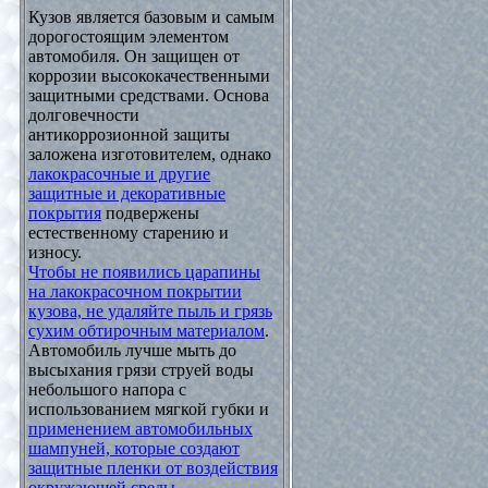
Кузов является базовым и самым
дорогостоящим элементом
автомобиля. Он защищен от
коррозии высококачественными
защитными средствами. Основа
долговечности
антикоррозионной защиты
заложена изготовителем, однако
лакокрасочные и другие
защитные и декоративные
покрытия
подвержены
естественному старению и
износу.
Чтобы не появились царапины
на лакокрасочном покрытии
кузова, не удаляйте пыль и грязь
сухим обтирочным материалом
.
Автомобиль лучше мыть до
высыхания грязи струей воды
небольшого напора с
использованием мягкой губки и
применением автомобильных
шампуней, которые создают
защитные пленки от воздействия
окружающей среды
.