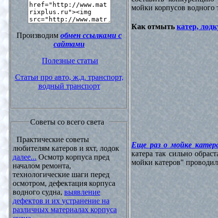
мойки корпусов водного 
Как отмыть
катер, лодк
Производим
обмен ссылками с
сайтами
Полезные статьи
Статьи про авто, ж.д. транспорт,
водный транспорт
Советы со всего света
Практические советы
Еще раз о мойке катера
любителям катеров и яхт, лодок
катера так сильно обрас
далее...
Осмотр корпуса пред
мойки катеров" проводилос
началом ремонта,
технологические шаги перед
осмотром, дефектация корпуса
водного судна,
выявление
дефектов и их устранение на
различных материалах корпуса