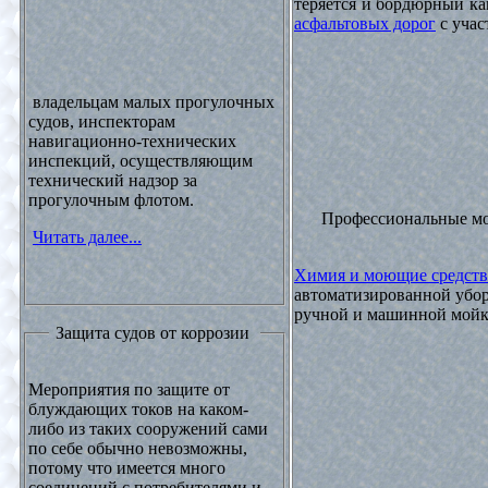
теряется и бордюрный ка
асфальтовых дорог
с учас
владельцам малых прогулочных
судов, инспекторам
навигационно-технических
инспекций, осуществляющим
технический надзор за
прогулочным флотом.
Профессиональные м
Читать далее...
Химия и моющие средств
автоматизированной убор
ручной и машинной мойки
Защита судов от коррозии
Мероприятия по защите от
блуждающих токов на каком-
либо из таких сооружений сами
по себе обычно невозможны,
потому что имеется много
соединений с потребителями и