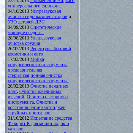
22/11/2013
Применение жидкого
универсального силикона
04/10/2013
Ультразвуковая
очистка гидрокомпенсаторов
и
УЗО деталей ДВС
04/09/2013
Синтетические
моющие средства
28/08/2013
Ультразвуковая
очистка оружия
26/07/2013
Рецептуры бытовой
косметики и авто
17/03/2013
Мойка
хирургического инструмента
,
предварительная
стерилизационная очистка
хирургического инструмента
28/02/2013
Очистка печатных
плат
,
Очистка ювелирных
изделий
,
Очистка слесарного
инструмента
,
Очистка и
восстановление картриджей
струйных принтеров
31/10/2012
Испытание средства
Фаворит К для мойки лодок и
катеров.