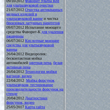
09/10/2012
Фаворит Ультра Red
для ультразвуковой очистки
21/07/2012
Очистка антикварных
медных изделий в
ультразвуковой ванне
и чистка
бронзовых латунных раритетов
09/07/2012 Испытание моющего
средства Фаворит-К
для удаления
ржавчины
06/07/2012
Кислотные моющие
средства для ультразвуковой
ванны
26/04/2012 Видеоролик:
бесконтактная мойка
автомобилей
цветная пена
,
белая
активная пена
26/04/2012
Технологии мойки
вагонов, видео
22/04/2012
Мойка форсунок
ультразвуком, тестирование
производительности форсунок на
стенде
20/04/2012
Диагностики
форсунок, видео
25/05/2017
Карта сайта