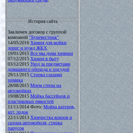
История сайта
Заключен договор с группой
компаний
"Буревестник"
14/05/2016
Химия для мойки
дорог и нужд ЖКХ
19/01/2015
Все мы дома химики
07/12/2015
Химия в быту
03/12/2015
Уход за предметами
домашнего обихода и посудой
29/11/2015
Стирка глазами
химика
28/08/2015
Моем стены на
автомойках
19/08/2015
Мойка бассейнов и
пластиковых емкостей
11/11/2014 Фото:
Мойка катеров,
яхт, лодок
22/11/2013
Химчистка ковров и
салона автомобиля, стирка
парусов