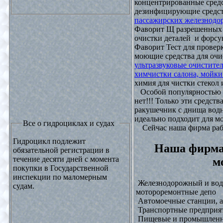
концентрированные средс
дезинфицирующие средст
пассажирских железнодо
Фаворит Щ разрешенных
очистки деталей и форсу
Фаворит Тест для проверк
моющие средства для очи
ультразвуковые очистите
химчистки салона, мойки
химия для чистки стекол и
Особой популярностью 
нет!!! Только эти средст
ракушечник с днища водн
идеально подходит для м
Все о гидроциклах и судах
Сейчас наша фирма рабо
Гидроцикл подлежит
Наша фирма
обязательной регистрации в
течение десяти дней с момента
м
покупки в Государственной
инспекции по маломерным
Железнодорожный и водн
судам.
мотороремонтные депо
Автомоечные станции, а
Транспортные предприят
Пищевые и промышленны