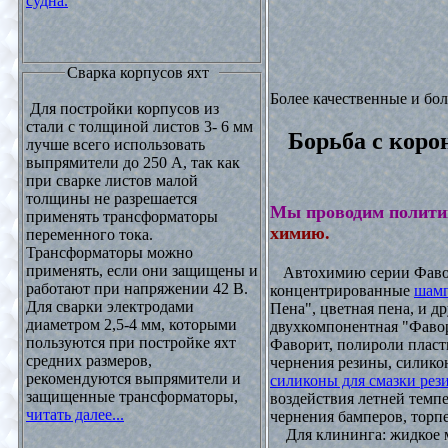
судна.
Сварка корпусов яхт
Более качественные и бо
Для постройки корпусов из
стали с толщиной листов 3- 6 мм
Борьба с коро
лучше всего использовать
выпрямители до 250 А, так как
при сварке листов малой
толщины не разрешается
Мы проводим полити
применять трансформаторы
химию.
переменного тока.
Трансформаторы можно
применять, если они защищены и
Автохимию серии Фавори
работают при напряжении 42 В.
концентрированные
шамп
Для сварки электродами
Пена", цветная пена, и д
диаметром 2,5-4 мм, которыми
двухкомпонентная "Фаво
пользуются при постройке яхт
Фаворит, полироли пласти
средних размеров,
чернения резины, силикон
рекомендуются выпрямители и
силиконы для смазки рез
защищенные трансформаторы,
воздействия летней темпе
читать далее...
чернения бамперов, торпе
Для клининга: жидкое мы