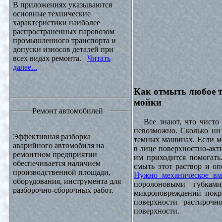
В приложениях указываются
основные технические
характеристики наиболее
распространенных паровозом
промышленного транспорта и
допуски износов деталей при
всех видах ремонта.
Читать
далее...
Как отмыть любое т
мойки
Ремонт автомобилей
Все знают, что чисто 
невозможно. Сколько ни 
Эффективная разборка
темных машинах. Если ме
аварийного автомобиля на
в лице поверхностно-акт
ремонтном предприятии
им приходится помогать
обеспечивается наличием
смыть этот раствор и оп
производственной площади,
Нужно механическое вм
оборудования, инструмента для
поролоновыми губками
разборочно-сборочных работ.
микроповреждений покры
поверхности растирочн
поверхности.