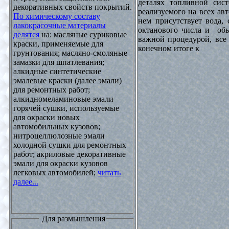
деталях топливной сист
декоративных свойств покрытий.
реализуемого на всех ав
По химическому составу
нем присутствует вода, 
лакокрасочные материалы
октанового числа и обы
делятся
на: масляные суриковые
важной процедурой, все 
краски, применяемые для
конечном итоге к
грунтования; масляно-смоляные
замазки для шпатлевания;
алкидные синтетические
эмалевые краски (далее эмали)
для ремонтных работ;
алкидномеламиновые эмали
горячей сушки, используемые
для окраски новых
автомобильных кузовов;
нитроцеллюлозные эмали
холодной сушки для ремонтных
работ; акриловые декоративные
эмали для окраски кузовов
легковых автомобилей;
читать
далее...
Для размышления