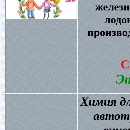
железн
лодо
произво
С
Эт
Химия дл
автот
очис