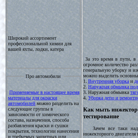
Широкий ассортимент
профессиональной химии для
вашей яхты, лодки, катера
За это время в пути, в
огромное количество раз
генеральную уборку и из
можно выделить основны
Про автомобили
1.
Внутренняя уборка
и
д
2.
Наружная обмывка под
3. Наружная обмывка
тяг
Применяемые в настоящее время
4.
Уборка депо и ремонтн
материалы для окраски
автомобилей
можно разделить на
следующие группы в
Как мыть инжектор
зависимости от химического
тестирование
состава, назначения, способа
разбавления краски и сушки
Зачем все таки надо
покрытия, технологии нанесения
инжекторного двигателя 
и требуемых защитных или