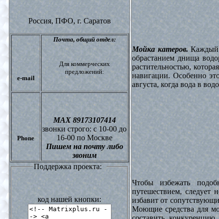
Россия, ПФО,
г. Саратов
Почта,
общий отдел:
Мойка катеров.
Каждый в
обрастанием днища водо
Для коммерческих
растительностью, котора
предложений:
навигации. Особенно это
e-mail
августа, когда вода в вод
МАХ 89173107414
звонки
строго: с 10-00 до
16-00 по Москве
Phone
Пишем на почту либо
звоним
Поддержка проекта:
Чтобы избежать подоб
путешествием, следует 
код нашей кнопки:
избавит от сопутствующи
Моющие средства для мо
составить конкуренцию