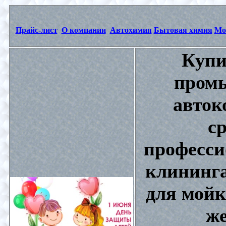
Прайс-лист
О компании
Автохимия
Бытовая химия
Мо
Купи
промы
авток
с
професси
клининга
для мойк
же