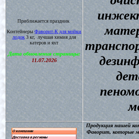
инжект
Приближается праздник
матер
Контейнеры
Фаворит-К для мойки
лодок
3 кг, лучшая химия для
транспор
катеров и яхт
Дата обновления страницы:
дезин
11.07.2026
дет
пеном
м
П
родукция нашей к
Фаворит, которые м