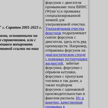
форсунок с двигателя
промывками типа ВИНС
(Wynn`s) и промывка
специализированной
химией для
ультразвуковой очистки.
. Саратов 2001-2023 г.
Ультразвуковая очистка
форсунок
подразумевает
лами, основанными на
снятие форсунок с
справочников, или с
двигателя, здесь есть ряд
зрешаем копировать
преимуществ. Например,
ктивной ссылки на наш
отбраковка форсунок на
диагностическом стенде
с помощью тестирующих
жидкостей
, забитые
форсунки, форсунки с
обрывом катушки,
форсунки с пропускам
топлива и так далее, а
также подбором
форсунок с одинаковой
производительностью и
факелом распыла.
Ну и
конечно, качественная
промывка в