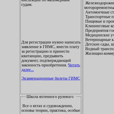
Железнодорожны
судам.
мотороремонтны
Автомоечные ст
Транспортные п
Пищевые и пром
Клининговые к
Предприятия гос
Медицинские уч
Ветеринарные к
Для регистрации нужно написать
Детские сады, ш
заявление в ГИМС, внести плату
Водный транспо
за регистрацию и принести
Жилищно-коммун
квитанцию, предъявить
документ, подтверждающий
законность приобретения.
Читать
далее...
Экзаменационные билеты ГИМС
Школа яхтенного рулевого
Все о яхтах и судовождении,
основы теории, практика, особые