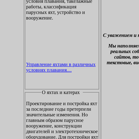
условия плавания, такелажные
работы, классификация
парусных яхт, устройство и
вооружение.
С уважением и 
М
ы наполняе
реальных со
сайтов, то
текстовые, ви
Управление яхтами в различных
условиях плавания....
О яхтах и катерах
Проектирование и постройка яхт
за последние годы претерпели
значительные изменения. Но
главным образом парусное
вооружение, конструкции
двигателей и электротехническое
оборудование. Для постройки яхт