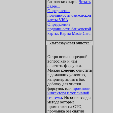
банковских карт.
Читать
далее...
Определение
подлинности банковской
карты VISA
Определение
подлинности банковской
карты: Карты MasterCard
Ультразвуковая очистка:
Остро встал очередной
вопрос как и чем
очистить форсунки.
Можно конечно очистить
в домашних условиях,
например залив в бак
добавку для чистки
форсунок или
промывки
инжектора и топливной
системы
. Но остается два
метода которые
применяют на СТО,
промывка без снятия