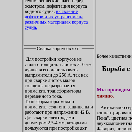
технологические шаги перед
осмотром, дефектация корпуса
водного судна,
выявление
дефектов и их устранение на
различных материалах корпуса
судна.
Сварка корпусов яхт
Более качествен
Для постройки корпусов из
стали с толщиной листов 3- 6 мм
Борьба с
лучше всего использовать
выпрямители до 250 А, так как
при сварке листов малой
толщины не разрешается
Мы проводим 
применять трансформаторы
химию.
переменного тока.
Трансформаторы можно
применять, если они защищены и
Автохимию сери
работают при напряжении 42 В.
концентрирован
Для сварки электродами
Пена", цветная п
диаметром 2,5-4 мм, которыми
двухкомпонентна
пользуются при постройке яхт
Фаворит, полирол