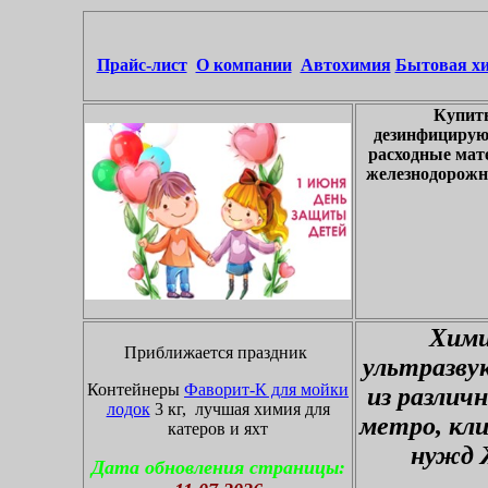
Прайс-лист
О компании
Автохимия
Бытовая х
Купить
дезинфицирую
расходные мат
железнодорожны
Хими
Приближается праздник
ультразву
Контейнеры
Фаворит-К для мойки
из различ
лодок
3 кг, лучшая химия для
метро, кл
катеров и яхт
нужд 
Дата обновления страницы: