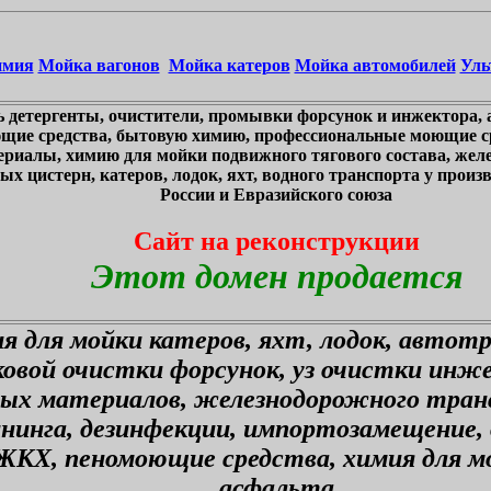
имия
Мойка вагонов
Мойка катеров
Мойка автомобилей
Уль
 детергенты, очистители, промывки форсунок и инжектора, 
щие средства, бытовую химию, профессиональные моющие ср
ериалы, химию для мойки подвижного тягового состава, жел
х цистерн, катеров, лодок, яхт, водного транспорта у произв
России и Евразийского союза
Сайт на реконструкции
Этот домен продается
я для мойки катеров, яхт, лодок, автот
ковой очистки форсунок, уз очистки инж
ных материалов, железнодорожного тран
ининга, дезинфекции, импортозамещение,
ЖКХ, пеномоющие средства, химия для мо
асфальта