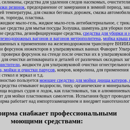
 силиконы, средства для удаления следов насекомых, очистители
азки резинок
, предохранение от замерзания в зимний период, за
ей температуры, для смазки беговых дорожек, смазка автомобиль
в, торпеды, пластика.
идкое мыло-гель, жидкое мыло-гель антибактериальное, с трик
ые средства для мытья посуды Золушка, шампунь для уборки п
 средства, дезинфицирующие средства,
средства для уборки и
лезнодорожных вагонов и вагонов метрополитена
,
мойка крыш 
ешенных к применению на железнодорожном транспорте ВНИИЖ
 и форсунок инжекторов в ультразвуковых ваннах Фаворит Ультр
 проверки форсунок на стенде после очистки их в ультразвуково
 для очистки антиквариата и деталей от различных оксидных за
очистители
, жидкости для ультразвуковой очистки огнестрельног
а, мойки и очистки парусов
, ковров, ковролина, для применени
стекол и зеркал и т.д.
ностью пользуется
моющее средство для мойки днища катеров, я
и средства отмывают водоросли, тину, органические и минеральн
ща водных судов и лодок, как пластиковых, так и алюминиевых
т для мойки пластиковых самолетов. Испытания будут проводит
ма работает над импортозамещением и внедряет нанотехнолог
ирма снабжает профессиональными
моющими средствами: