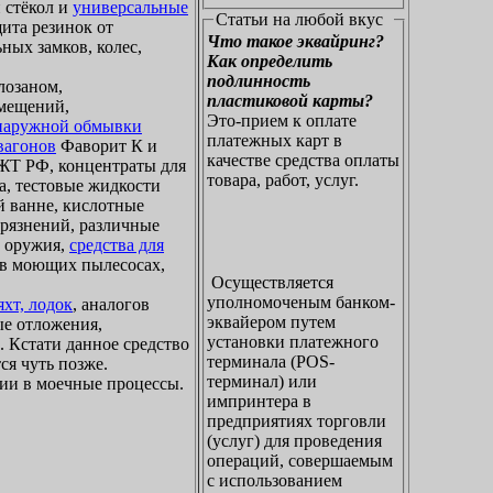
 стёкол и
универсальные
Статьи на любой вкус
щита резинок от
Что такое эквайринг?
ных замков, колес,
Как определить
подлинность
лозаном,
пластиковой карты?
омещений,
Это-прием к оплате
 наружной обмывки
платежных карт в
вагонов
Фаворит К и
качестве средства оплаты
Т РФ, концентраты для
товара, работ, услуг.
а, тестовые жидкости
й ванне, кислотные
грязнений, различные
о оружия,
средства для
я в моющих пылесосах,
Осуществляется
уполномоченым банком-
хт, лодок
, аналогов
эквайером путем
ые отложения,
установки платежного
. Кстати данное средство
терминала (POS-
ся чуть позже.
терминал) или
ии в моечные процессы.
импринтера в
предприятиях торговли
(услуг) для проведения
операций, совершаемым
с использованием