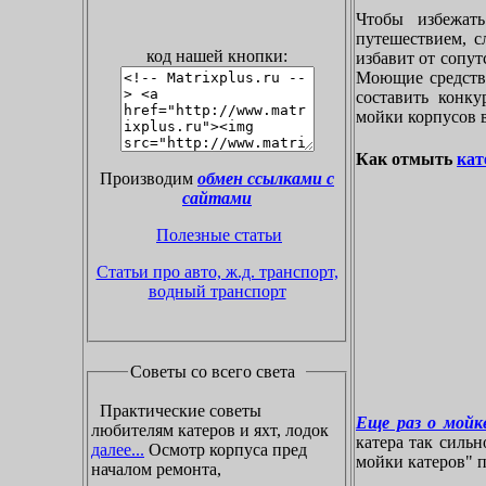
Чтобы избежат
путешествием, с
код нашей кнопки:
избавит от сопу
Моющие средства
составить конк
мойки корпусов 
Как отмыть
кат
Производим
обмен ссылками с
сайтами
Полезные статьи
Статьи про авто, ж.д. транспорт,
водный транспорт
Советы со всего света
Практические советы
Еще раз о мойке
любителям катеров и яхт, лодок
катера так силь
далее...
Осмотр корпуса пред
мойки катеров" пр
началом ремонта,