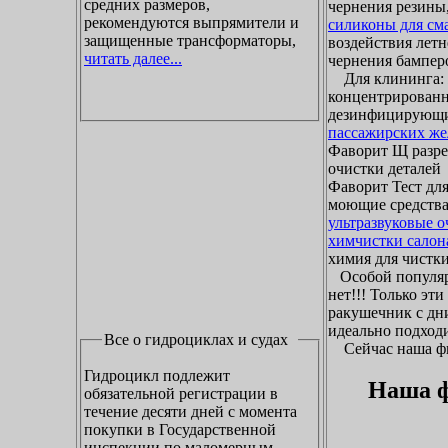
средних размеров,
чернения резины,
рекомендуются выпрямители и
силиконы для см
защищенные трансформаторы,
воздействия летн
читать далее...
чернения бамперо
Для клининга: ж
концентрированн
дезинфицирующие
пассажирских же
Фаворит Щ разр
очистки деталей
Фаворит Тест для
моющие средства
ультразвуковые 
химчистки салон
химия для чистки 
Особой популяр
нет!!! Только эт
ракушечник с дни
идеально подходи
Все о гидроциклах и судах
Сейчас наша фир
Гидроцикл подлежит
Наша ф
обязательной регистрации в
течение десяти дней с момента
покупки в Государственной
инспекции по маломерным