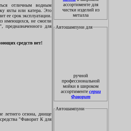
ассортименте для
ться отличным водным
чистки изделий из
ку яхты или катера. Это
металла
ит ее срок эксплуатации.
из имеющихся, не смогли
, предназначенного для
Автошампуни для
моющих средств нет!
ручной
профессиональной
мойки в широком
ассортименте
серии
Фаворит
Автошампуни
ле летнего сезона, днище
 средства "Фаворит К для