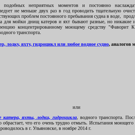
ь подобных неприятных моментов и постоянно наслажда
ледует не меньше двух раз в год проводить тщательную очист
тствующих проблем постоянного пребывания судна в воде, продл
 для мойки днищ катеров и яхт бывают разные, но никакие 
уренцию концентрированному моющему средству "Фаворит К"
водного транспорта.
ер, лодку, яхту, гидроцикл или любое водное судно
, аналогов 
или
 катера, яхты, лодки, гидроцикла
, водного транспорта. Пос
но обрастает, что его очень трудно отмыть. Испытания моющего
оводилось в г. Ульяновске, в ноябре 2014 г.