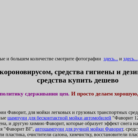
ные и большем количестве смотрите фотографии
здесь...
и
здесь...
 короновирусом, средства гигиены и де
средства купить дешево
политику сдерживания цен.
И просто делаем хорошую
и Фаворит, для мойки легковых и грузовых транспортных средс
ные
шампуни для бесконтактной мойки автомобилей
"Фаворит 12
ена, и другую химию Фаворит, которые образует эффект снега н
я "Фаворит BI",
автошампуни для ручной мойки Фаворит
, сред
и пластика, очистители салона, химчистку, восстановители плас