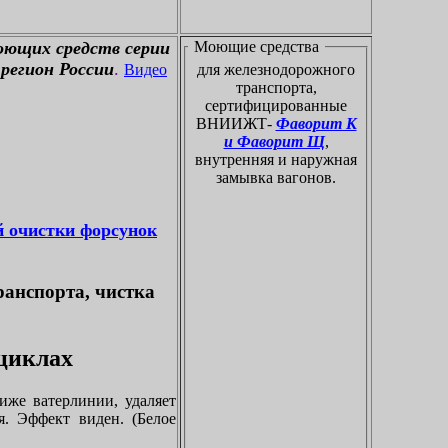
оющих средств серии
Моющие средства
регион России
.
Видео
для железнодорожного
транспорта,
сертифицированные
ВНИИЖТ-
Фаворит К
и Фаворит Щ
,
внутренняя и наружная
замывка вагонов.
й очистки форсунок
ранспорта, чистка
оциклах
иже ватерлинии, удаляет
я. Эффект виден. (Белое