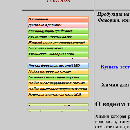
11.07.2026
П
родукция н
Фаворит, кот
Купить тес
Химия для 
О водном т
Химия которая р
водоросли, тину
отмытое пятно, в