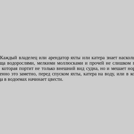
Каждый владелец или арендатор яхты или катера знает насколь
ища водорослями, мелкими моллюсками и прочей не слишком 
, которая портит не только внешний вид судна, но и мешает н
нно это заметно, перед спуском яхты, катера на воду, или в к
да в водоемах начинает цвести.