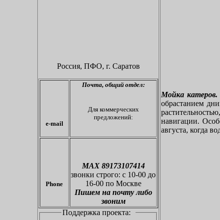
Россия, ПФО,
г. Саратов
Почта,
общий отдел:
Мойка катеров.
обрастанием дн
Для коммерческих
растительностью
предложений:
навигации. Особе
e-mail
августа, когда во
МАХ 89173107414
звонки
строго: с 10-00 до
16-00 по Москве
Phone
Пишем на почту либо
звоним
Поддержка проекта: