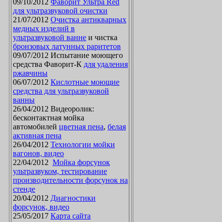
09/10/2012
Фаворит Ультра Red
для ультразвуковой очистки
21/07/2012
Очистка антикварных
медных изделий в
ультразвуковой ванне
и чистка
бронзовых латунных раритетов
09/07/2012 Испытание моющего
средства Фаворит-К
для удаления
ржавчины
06/07/2012
Кислотные моющие
средства для ультразвуковой
ванны
26/04/2012 Видеоролик:
бесконтактная мойка
автомобилей
цветная пена
,
белая
активная пена
26/04/2012
Технологии мойки
вагонов, видео
22/04/2012
Мойка форсунок
ультразвуком, тестирование
производительности форсунок на
стенде
20/04/2012
Диагностики
форсунок, видео
25/05/2017
Карта сайта