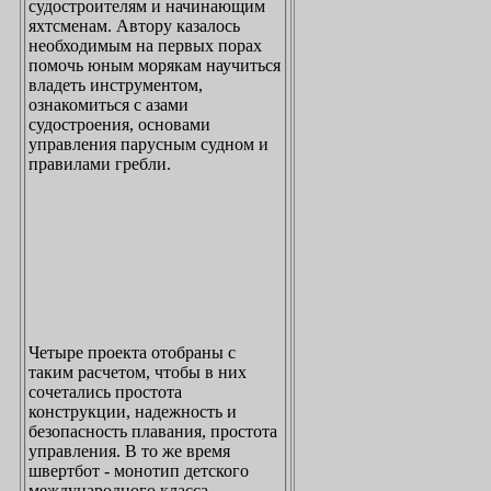
судостроителям и начинающим
яхтсменам. Автору казалось
необходимым на первых порах
помочь юным морякам научиться
владеть инструментом,
ознакомиться с азами
судостроения, основами
управления парусным судном и
правилами гребли.
Четыре проекта отобраны с
таким расчетом, чтобы в них
сочетались простота
конструкции, надежность и
безопасность плавания, простота
управления. В то же время
швертбот - монотип детского
международного класса