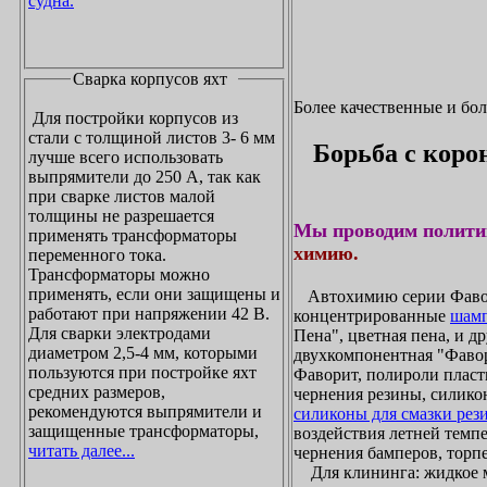
судна.
Сварка корпусов яхт
Более качественные и бо
Для постройки корпусов из
стали с толщиной листов 3- 6 мм
Борьба с коро
лучше всего использовать
выпрямители до 250 А, так как
при сварке листов малой
толщины не разрешается
Мы проводим полити
применять трансформаторы
химию.
переменного тока.
Трансформаторы можно
применять, если они защищены и
Автохимию серии Фавори
работают при напряжении 42 В.
концентрированные
шамп
Для сварки электродами
Пена", цветная пена, и д
диаметром 2,5-4 мм, которыми
двухкомпонентная "Фаво
пользуются при постройке яхт
Фаворит, полироли пласти
средних размеров,
чернения резины, силикон
рекомендуются выпрямители и
силиконы для смазки рез
защищенные трансформаторы,
воздействия летней темпе
читать далее...
чернения бамперов, торпе
Для клининга: жидкое мы