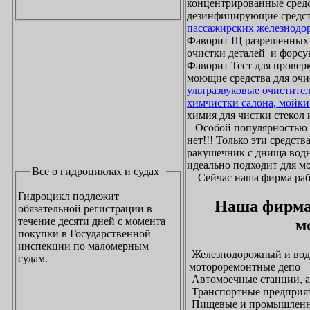
концентрированные средс
дезинфицирующие средст
пассажирских железнодо
Фаворит Щ разрешенных
очистки деталей и форсу
Фаворит Тест для проверк
моющие средства для очи
ультразвуковые очистите
химчистки салона, мойки
химия для чистки стекол и
Особой популярностью 
нет!!! Только эти средст
ракушечник с днища водн
идеально подходит для м
Все о гидроциклах и судах
Сейчас наша фирма рабо
Гидроцикл подлежит
Наша фирма
обязательной регистрации в
течение десяти дней с момента
м
покупки в Государственной
инспекции по маломерным
Железнодорожный и водн
судам.
мотороремонтные депо
Автомоечные станции, а
Транспортные предприят
Пищевые и промышленны