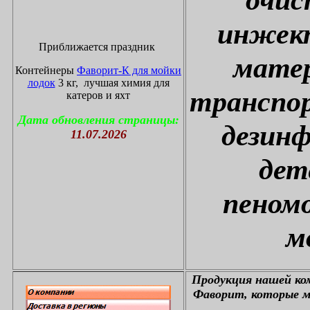
инжект
Приближается праздник
матер
Контейнеры
Фаворит-К для мойки
лодок
3 кг, лучшая химия для
транспор
катеров и яхт
Дата обновления страницы:
дезин
11.07.2026
дет
пеном
м
П
родукция нашей к
Фаворит, которые м