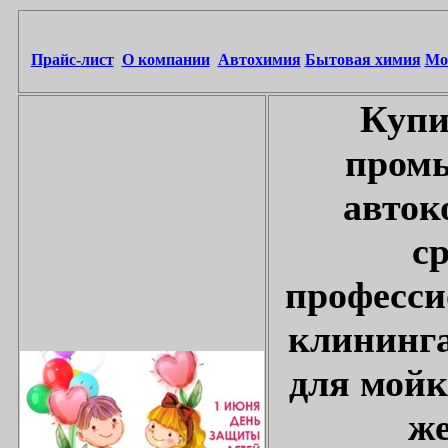
Прайс-лист
О компании
Автохимия
Бытовая химия
Мо
Купи
промы
авток
с
професси
клининга
для мойк
же