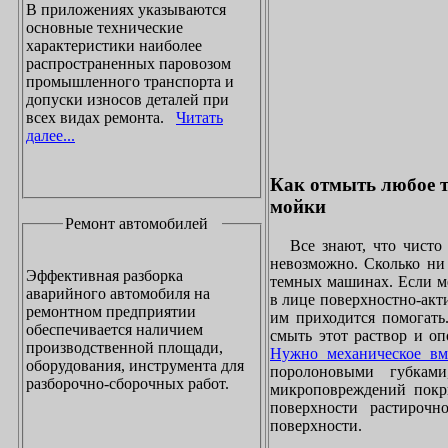
В приложениях указываются
основные технические
характеристики наиболее
распространенных паровозом
промышленного транспорта и
допуски износов деталей при
всех видах ремонта.
Читать
далее...
Как отмыть любое т
мойки
Ремонт автомобилей
Все знают, что чисто 
невозможно. Сколько ни 
Эффективная разборка
темных машинах. Если ме
аварийного автомобиля на
в лице поверхностно-акт
ремонтном предприятии
им приходится помогать
обеспечивается наличием
смыть этот раствор и оп
производственной площади,
Нужно механическое вм
оборудования, инструмента для
поролоновыми губками
разборочно-сборочных работ.
микроповреждений покры
поверхности растирочн
поверхности.