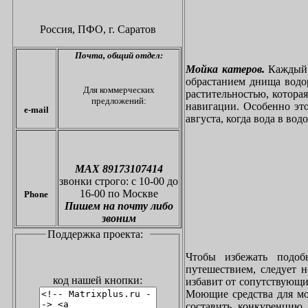
Россия, ПФО,
г. Саратов
Почта,
общий отдел:
Мойка катеров.
Каждый в
обрастанием днища водо
Для коммерческих
растительностью, котора
предложений:
навигации. Особенно это
e-mail
августа, когда вода в вод
МАХ 89173107414
звонки
строго: с 10-00 до
16-00 по Москве
Phone
Пишем на почту либо
звоним
Поддержка проекта:
Чтобы избежать подоб
путешествием, следует 
код нашей кнопки:
избавит от сопутствующи
Моющие средства для мо
составить конкуренцию