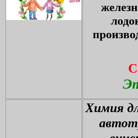
железн
лодо
произво
С
Эт
Химия дл
автот
очис