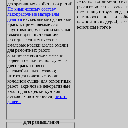
деталях топливной сист
декоративных свойств покрытий.
реализуемого на всех ав
По химическому составу
нем присутствует вода, 
лакокрасочные материалы
октанового числа и обы
делятся
на: масляные суриковые
важной процедурой, все 
краски, применяемые для
конечном итоге к
грунтования; масляно-смоляные
замазки для шпатлевания;
алкидные синтетические
эмалевые краски (далее эмали)
для ремонтных работ;
алкидномеламиновые эмали
горячей сушки, используемые
для окраски новых
автомобильных кузовов;
нитроцеллюлозные эмали
холодной сушки для ремонтных
работ; акриловые декоративные
эмали для окраски кузовов
легковых автомобилей;
читать
далее...
Для размышления