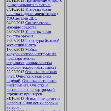
22/11/2013
Применение жидкого
универсального силикона
04/10/2013
Ультразвуковая
очистка гидрокомпенсаторов
и
УЗО деталей ДВС
04/09/2013
Синтетические
моющие средства
28/08/2013
Ультразвуковая
очистка оружия
26/07/2013
Рецептуры бытовой
косметики и авто
17/03/2013
Мойка
хирургического инструмента
,
предварительная
стерилизационная очистка
хирургического инструмента
28/02/2013
Очистка печатных
плат
,
Очистка ювелирных
изделий
,
Очистка слесарного
инструмента
,
Очистка и
восстановление картриджей
струйных принтеров
31/10/2012
Испытание средства
Фаворит К для мойки лодок и
катеров.