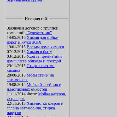
История сайта
Заключен договор с группой
компаний
"Буревестник"
14/05/2016
Химия для мойки
дорог и нужд ЖКХ
19/01/2015
Все мы дома химики
07/12/2015
Химия в быту
03/12/2015
Уход за предметами
домашнего обихода и посудой
29/11/2015
Стирка глазами
химика
28/08/2015
Моем стены на
автомойках
19/08/2015
Мойка бассейнов и
пластиковых емкостей
11/11/2014 Фото:
Мойка катеров,
яхт, лодок
22/11/2013
Химчистка ковров и
салона автомобиля, стирка
парусов