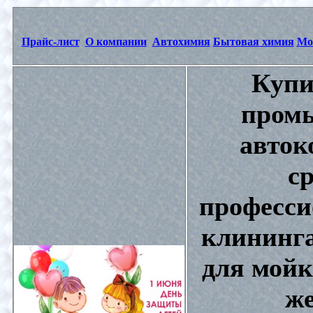
Прайс-лист
О компании
Автохимия
Бытовая химия
Мо
Купи
промы
авток
с
професси
клининга
для мойк
же