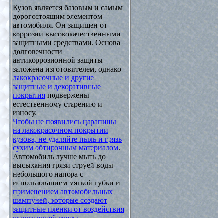
Кузов является базовым и самым
дорогостоящим элементом
автомобиля. Он защищен от
коррозии высококачественными
защитными средствами. Основа
долговечности
антикоррозионной защиты
заложена изготовителем, однако
лакокрасочные и другие
защитные и декоративные
покрытия
подвержены
естественному старению и
износу.
Чтобы не появились царапины
на лакокрасочном покрытии
кузова, не удаляйте пыль и грязь
сухим обтирочным материалом
.
Автомобиль лучше мыть до
высыхания грязи струей воды
небольшого напора с
использованием мягкой губки и
применением автомобильных
шампуней, которые создают
защитные пленки от воздействия
окружающей среды
.