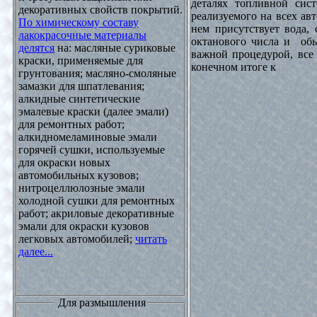
деталях топливной сист
декоративных свойств покрытий.
реализуемого на всех ав
По химическому составу
нем присутствует вода, 
лакокрасочные материалы
октанового числа и обы
делятся
на: масляные суриковые
важной процедурой, все 
краски, применяемые для
конечном итоге к
грунтования; масляно-смоляные
замазки для шпатлевания;
алкидные синтетические
эмалевые краски (далее эмали)
для ремонтных работ;
алкидномеламиновые эмали
горячей сушки, используемые
для окраски новых
автомобильных кузовов;
нитроцеллюлозные эмали
холодной сушки для ремонтных
работ; акриловые декоративные
эмали для окраски кузовов
легковых автомобилей;
читать
далее...
Для размышления