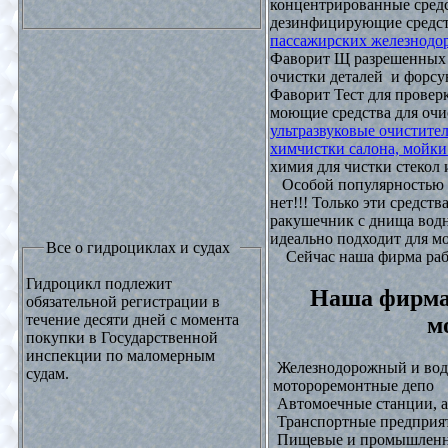
концентрированные средс
дезинфицирующие средст
пассажирских железнодо
Фаворит Щ разрешенных
очистки деталей и форсу
Фаворит Тест для проверк
моющие средства для очи
ультразвуковые очистите
химчистки салона, мойки
химия для чистки стекол и
Особой популярностью 
нет!!! Только эти средст
ракушечник с днища водн
идеально подходит для м
Все о гидроциклах и судах
Сейчас наша фирма рабо
Гидроцикл подлежит
Наша фирма
обязательной регистрации в
течение десяти дней с момента
м
покупки в Государственной
инспекции по маломерным
Железнодорожный и водн
судам.
мотороремонтные депо
Автомоечные станции, а
Транспортные предприят
Пищевые и промышленны