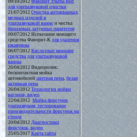
09/10/2012
Фаворит Ультра Red
для ультразвуковой очистки
21/07/2012
Очистка антикварных
медных изделий в
ультразвуковой ванне
и чистка
бронзовых латунных раритетов
09/07/2012 Испытание моющего
средства Фаворит-К
для удаления
ржавчины
06/07/2012
Кислотные моющие
средства для ультразвуковой
ванны
26/04/2012 Видеоролик:
бесконтактная мойка
автомобилей
цветная пена
,
белая
активная пена
26/04/2012
Технологии мойки
вагонов, видео
22/04/2012
Мойка форсунок
ультразвуком, тестирование
производительности форсунок на
стенде
20/04/2012
Диагностики
форсунок, видео
25/05/2017
Карта сайта