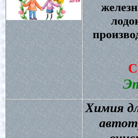
железн
лодо
произво
С
Эт
Химия дл
автот
очис