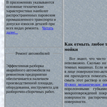
В приложениях указываются
основные технические
характеристики наиболее
распространенных паровозом
промышленного транспорта и
допуски износов деталей при
всех видах ремонта.
Читать
далее...
Как отмыть любое т
мойки
Ремонт автомобилей
Все знают, что чисто 
невозможно. Сколько ни 
Эффективная разборка
темных машинах. Если ме
аварийного автомобиля на
в лице поверхностно-акт
ремонтном предприятии
им приходится помогать
обеспечивается наличием
смыть этот раствор и оп
производственной площади,
Нужно механическое вм
оборудования, инструмента для
поролоновыми губками
разборочно-сборочных работ.
микроповреждений покры
поверхности растирочн
поверхности.