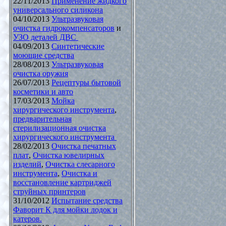
22/11/2013
Применение жидкого
универсального силикона
04/10/2013
Ультразвуковая
очистка гидрокомпенсаторов
и
УЗО деталей ДВС
04/09/2013
Синтетические
моющие средства
28/08/2013
Ультразвуковая
очистка оружия
26/07/2013
Рецептуры бытовой
косметики и авто
17/03/2013
Мойка
хирургического инструмента
,
предварительная
стерилизационная очистка
хирургического инструмента
28/02/2013
Очистка печатных
плат
,
Очистка ювелирных
изделий
,
Очистка слесарного
инструмента
,
Очистка и
восстановление картриджей
струйных принтеров
31/10/2012
Испытание средства
Фаворит К для мойки лодок и
катеров.