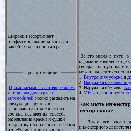
Широкий ассортимент
профессиональной химии для
вашей яхты, лодки, катера
За это время в пути, в
огромное количество раз
генеральную уборку и из
можно выделить основны
Про автомобили
1.
Внутренняя уборка
и
д
2.
Наружная обмывка под
3. Наружная обмывка
тяг
Применяемые в настоящее время
4.
Уборка депо и ремонтн
материалы для окраски
автомобилей
можно разделить на
следующие группы в
Как мыть инжектор
зависимости от химического
тестирование
состава, назначения, способа
разбавления краски и сушки
Зачем все таки надо
покрытия, технологии нанесения
инжекторного двигателя 
и требуемых защитных или