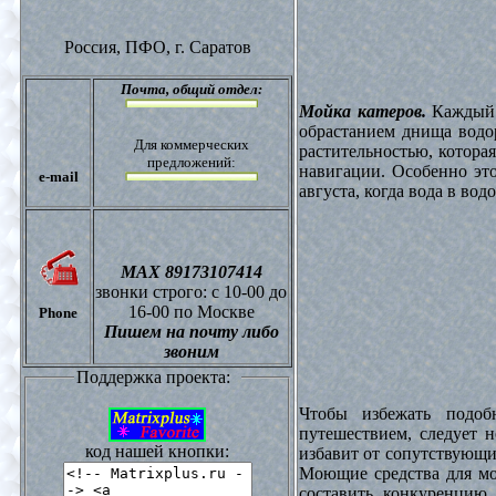
Россия, ПФО,
г. Саратов
Почта,
общий отдел:
Мойка катеров.
Каждый в
обрастанием днища водо
Для коммерческих
растительностью, котора
предложений:
навигации. Особенно это
e-mail
августа, когда вода в вод
МАХ 89173107414
звонки
строго: с 10-00 до
16-00 по Москве
Phone
Пишем на почту либо
звоним
Поддержка проекта:
Чтобы избежать подоб
путешествием, следует 
код нашей кнопки:
избавит от сопутствующи
Моющие средства для мо
составить конкуренцию