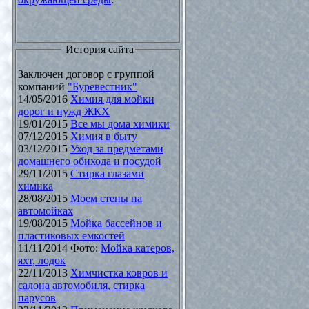
История сайта
Заключен договор с группой
компаний
"Буревестник"
14/05/2016
Химия для мойки
дорог и нужд ЖКХ
19/01/2015
Все мы дома химики
07/12/2015
Химия в быту
03/12/2015
Уход за предметами
домашнего обихода и посудой
29/11/2015
Стирка глазами
химика
28/08/2015
Моем стены на
автомойках
19/08/2015
Мойка бассейнов и
пластиковых емкостей
11/11/2014 Фото:
Мойка катеров,
яхт, лодок
22/11/2013
Химчистка ковров и
салона автомобиля, стирка
парусов