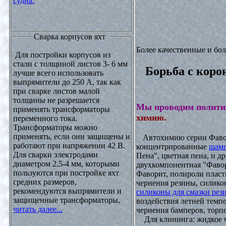
судна.
Сварка корпусов яхт
Более качественные и бо
Для постройки корпусов из
стали с толщиной листов 3- 6 мм
Борьба с коро
лучше всего использовать
выпрямители до 250 А, так как
при сварке листов малой
толщины не разрешается
Мы проводим полити
применять трансформаторы
химию.
переменного тока.
Трансформаторы можно
применять, если они защищены и
Автохимию серии Фавори
работают при напряжении 42 В.
концентрированные
шамп
Для сварки электродами
Пена", цветная пена, и д
диаметром 2,5-4 мм, которыми
двухкомпонентная "Фаво
пользуются при постройке яхт
Фаворит, полироли пласти
средних размеров,
чернения резины, силикон
рекомендуются выпрямители и
силиконы для смазки рез
защищенные трансформаторы,
воздействия летней темпе
читать далее...
чернения бамперов, торпе
Для клининга: жидкое мы