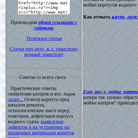
мойки корпусов водного 
Как отмыть
катер, лодк
Производим
обмен ссылками с
сайтами
Полезные статьи
Статьи про авто, ж.д. транспорт,
водный транспорт
Советы со всего света
Практические советы
Еще раз о мойке катера
любителям катеров и яхт, лодок
катера так сильно обрас
далее...
Осмотр корпуса пред
мойки катеров" проводилос
началом ремонта,
технологические шаги перед
осмотром, дефектация корпуса
водного судна,
выявление
дефектов и их устранение на
различных материалах корпуса