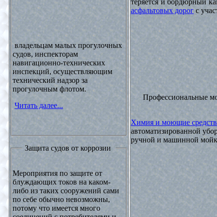
теряется и бордюрный ка
асфальтовых дорог
с учас
владельцам малых прогулочных
судов, инспекторам
навигационно-технических
инспекций, осуществляющим
технический надзор за
прогулочным флотом.
Профессиональные м
Читать далее...
Химия и моющие средств
автоматизированной убор
ручной и машинной мойки
Защита судов от коррозии
Мероприятия по защите от
блуждающих токов на каком-
либо из таких сооружений сами
по себе обычно невозможны,
потому что имеется много
соединений с потребителями и