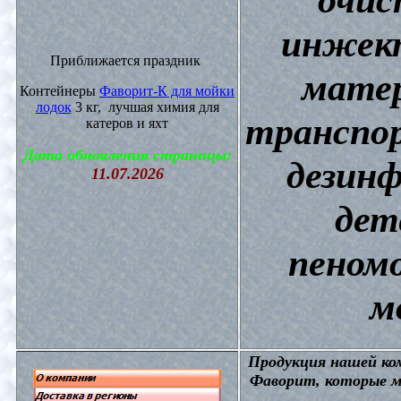
инжект
Приближается праздник
матер
Контейнеры
Фаворит-К для мойки
лодок
3 кг, лучшая химия для
транспор
катеров и яхт
Дата обновления страницы:
дезин
11.07.2026
дет
пеном
м
П
родукция нашей к
Фаворит, которые м