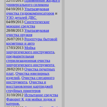
22/11/2013
Применение жидкого
универсального силикона
04/10/2013
Ультразвуковая
очистка гидрокомпенсаторов
и
УЗО деталей ДВС
04/09/2013
Синтетические
моющие средства
28/08/2013
Ультразвуковая
очистка оружия
26/07/2013
Рецептуры бытовой
косметики и авто
17/03/2013
Мойка
хирургического инструмента
,
предварительная
стерилизационная очистка
хирургического инструмента
28/02/2013
Очистка печатных
плат
,
Очистка ювелирных
изделий
,
Очистка слесарного
инструмента
,
Очистка и
восстановление картриджей
струйных принтеров
31/10/2012
Испытание средства
Фаворит К для мойки лодок и
катеров.