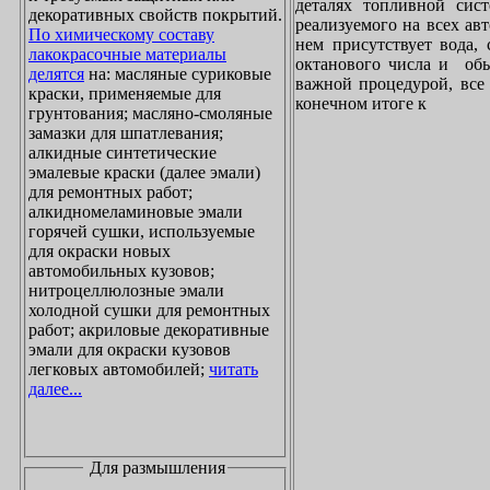
деталях топливной сист
декоративных свойств покрытий.
реализуемого на всех ав
По химическому составу
нем присутствует вода, 
лакокрасочные материалы
октанового числа и обы
делятся
на: масляные суриковые
важной процедурой, все 
краски, применяемые для
конечном итоге к
грунтования; масляно-смоляные
замазки для шпатлевания;
алкидные синтетические
эмалевые краски (далее эмали)
для ремонтных работ;
алкидномеламиновые эмали
горячей сушки, используемые
для окраски новых
автомобильных кузовов;
нитроцеллюлозные эмали
холодной сушки для ремонтных
работ; акриловые декоративные
эмали для окраски кузовов
легковых автомобилей;
читать
далее...
Для размышления