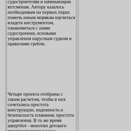
судостроителям и начинающим
яхтсменам. Автору казалось
необходимым на первых порах
помочь юным морякам научиться
владеть инструментом,
ознакомиться с азами
судостроения, основами
управления парусным судном и
правилами гребли.
Четыре проекта отобраны с
таким расчетом, чтобы в них
сочетались простота
конструкции, надежность и
безопасность плавания, простота
управления. В то же время
швертбот - монотип детского
международного класса