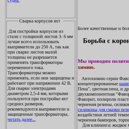
судна.
Сварка корпусов яхт
Более качественные и бо
Для постройки корпусов из
стали с толщиной листов 3- 6 мм
Борьба с коро
лучше всего использовать
выпрямители до 250 А, так как
при сварке листов малой
толщины не разрешается
Мы проводим полити
применять трансформаторы
химию.
переменного тока.
Трансформаторы можно
применять, если они защищены и
Автохимию серии Фавори
работают при напряжении 42 В.
концентрированные
шамп
Для сварки электродами
Пена", цветная пена, и д
диаметром 2,5-4 мм, которыми
двухкомпонентная "Фаво
пользуются при постройке яхт
Фаворит, полироли пласти
средних размеров,
чернения резины, силикон
рекомендуются выпрямители и
силиконы для смазки рез
защищенные трансформаторы,
воздействия летней темпе
читать далее...
чернения бамперов, торпе
Для клининга: жидкое мы