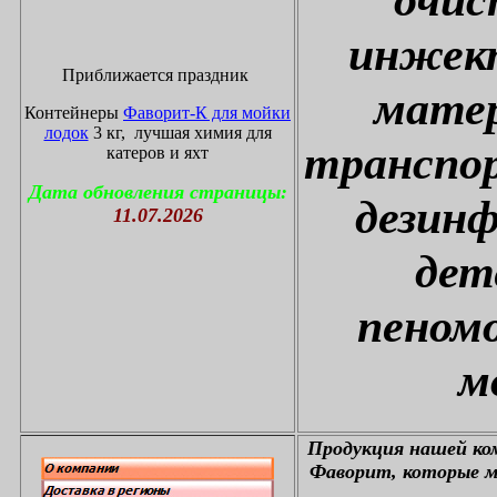
инжект
Приближается праздник
матер
Контейнеры
Фаворит-К для мойки
лодок
3 кг, лучшая химия для
транспор
катеров и яхт
Дата обновления страницы:
дезин
11.07.2026
дет
пеном
м
П
родукция нашей к
Фаворит, которые м