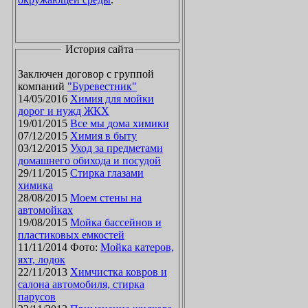
История сайта
Заключен договор с группой
компаний
"Буревестник"
14/05/2016
Химия для мойки
дорог и нужд ЖКХ
19/01/2015
Все мы дома химики
07/12/2015
Химия в быту
03/12/2015
Уход за предметами
домашнего обихода и посудой
29/11/2015
Стирка глазами
химика
28/08/2015
Моем стены на
автомойках
19/08/2015
Мойка бассейнов и
пластиковых емкостей
11/11/2014 Фото:
Мойка катеров,
яхт, лодок
22/11/2013
Химчистка ковров и
салона автомобиля, стирка
парусов