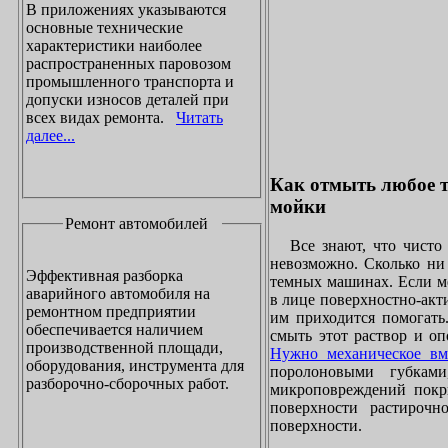
В приложениях указываются
основные технические
характеристики наиболее
распространенных паровозом
промышленного транспорта и
допуски износов деталей при
всех видах ремонта.
Читать
далее...
Как отмыть любое т
мойки
Ремонт автомобилей
Все знают, что чисто 
невозможно. Сколько ни 
Эффективная разборка
темных машинах. Если ме
аварийного автомобиля на
в лице поверхностно-акт
ремонтном предприятии
им приходится помогать
обеспечивается наличием
смыть этот раствор и оп
производственной площади,
Нужно механическое вм
оборудования, инструмента для
поролоновыми губками
разборочно-сборочных работ.
микроповреждений покры
поверхности растирочн
поверхности.