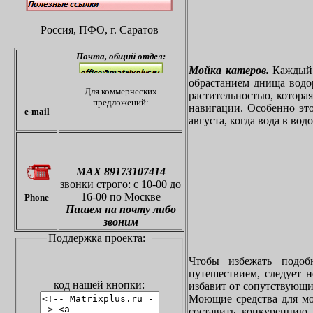
Россия, ПФО,
г. Саратов
Почта,
общий отдел:
Мойка катеров.
Каждый в
обрастанием днища водо
Для коммерческих
растительностью, котора
предложений:
навигации. Особенно это
e-mail
августа, когда вода в вод
МАХ 89173107414
звонки
строго: с 10-00 до
16-00 по Москве
Phone
Пишем на почту либо
звоним
Поддержка проекта:
Чтобы избежать подоб
путешествием, следует 
код нашей кнопки:
избавит от сопутствующи
Моющие средства для мо
составить конкуренцию