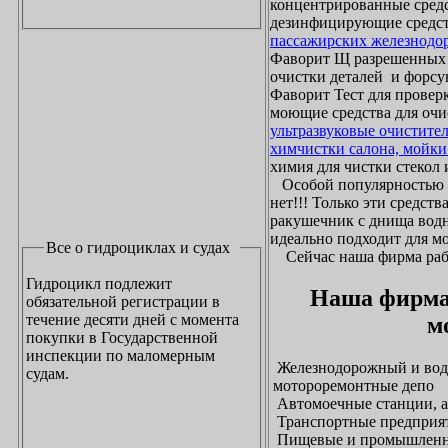
концентрированные средс
дезинфицирующие средст
пассажирских железнодо
Фаворит Щ разрешенных
очистки деталей и форсу
Фаворит Тест для проверк
моющие средства для очи
ультразвуковые очистите
химчистки салона, мойки
химия для чистки стекол и
Особой популярностью 
нет!!! Только эти средст
ракушечник с днища водн
идеально подходит для м
Все о гидроциклах и судах
Сейчас наша фирма рабо
Гидроцикл подлежит
Наша фирма
обязательной регистрации в
течение десяти дней с момента
м
покупки в Государственной
инспекции по маломерным
Железнодорожный и водн
судам.
мотороремонтные депо
Автомоечные станции, а
Транспортные предприят
Пищевые и промышленны