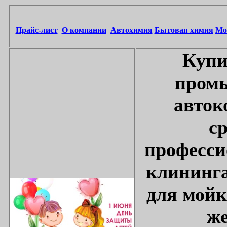
Прайс-лист
О компании
Автохимия
Бытовая химия
Мо
Купи
промы
авток
с
професси
клининга
для мойк
же