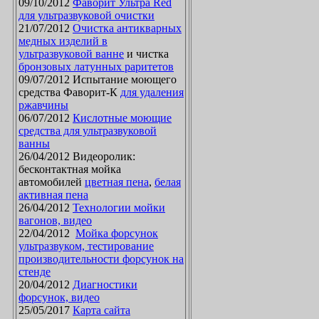
09/10/2012
Фаворит Ультра Red
для ультразвуковой очистки
21/07/2012
Очистка антикварных
медных изделий в
ультразвуковой ванне
и чистка
бронзовых латунных раритетов
09/07/2012 Испытание моющего
средства Фаворит-К
для удаления
ржавчины
06/07/2012
Кислотные моющие
средства для ультразвуковой
ванны
26/04/2012 Видеоролик:
бесконтактная мойка
автомобилей
цветная пена
,
белая
активная пена
26/04/2012
Технологии мойки
вагонов, видео
22/04/2012
Мойка форсунок
ультразвуком, тестирование
производительности форсунок на
стенде
20/04/2012
Диагностики
форсунок, видео
25/05/2017
Карта сайта