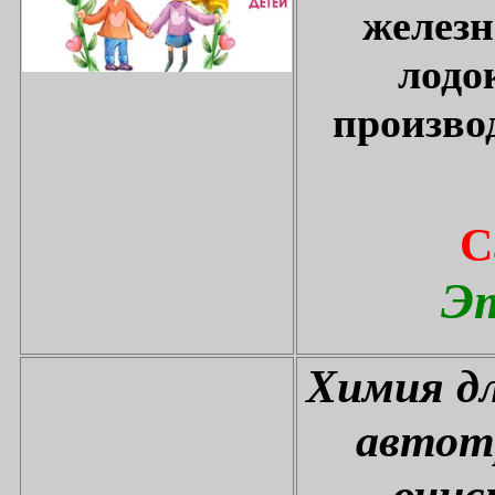
железн
лодо
произво
С
Эт
Химия дл
автот
очис