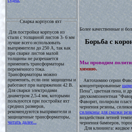
судна.
Сварка корпусов яхт
Более качественные и бо
Для постройки корпусов из
стали с толщиной листов 3- 6 мм
Борьба с коро
лучше всего использовать
выпрямители до 250 А, так как
при сварке листов малой
толщины не разрешается
Мы проводим полити
применять трансформаторы
химию.
переменного тока.
Трансформаторы можно
применять, если они защищены и
Автохимию серии Фавори
работают при напряжении 42 В.
концентрированные
шамп
Для сварки электродами
Пена", цветная пена, и д
диаметром 2,5-4 мм, которыми
двухкомпонентная "Фаво
пользуются при постройке яхт
Фаворит, полироли пласти
средних размеров,
чернения резины, силикон
рекомендуются выпрямители и
силиконы для смазки рез
защищенные трансформаторы,
воздействия летней темпе
читать далее...
чернения бамперов, торпе
Для клининга: жидкое мы