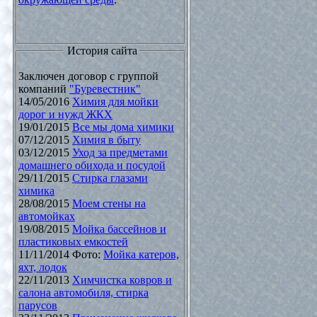
История сайта
Заключен договор с группой
компаний
"Буревестник"
14/05/2016
Химия для мойки
дорог и нужд ЖКХ
19/01/2015
Все мы дома химики
07/12/2015
Химия в быту
03/12/2015
Уход за предметами
домашнего обихода и посудой
29/11/2015
Стирка глазами
химика
28/08/2015
Моем стены на
автомойках
19/08/2015
Мойка бассейнов и
пластиковых емкостей
11/11/2014 Фото:
Мойка катеров,
яхт, лодок
22/11/2013
Химчистка ковров и
салона автомобиля, стирка
парусов