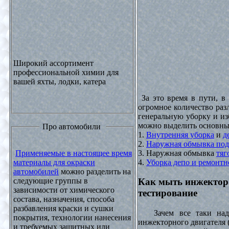
Широкий ассортимент
профессиональной химии для
вашей яхты, лодки, катера
За это время в пути, в
огромное количество раз
генеральную уборку и из
можно выделить основны
Про автомобили
1.
Внутренняя уборка
и
д
2.
Наружная обмывка под
3. Наружная обмывка
тяг
Применяемые в настоящее время
4.
Уборка депо и ремонтн
материалы для окраски
автомобилей
можно разделить на
следующие группы в
Как мыть инжектор
зависимости от химического
тестирование
состава, назначения, способа
разбавления краски и сушки
Зачем все таки надо
покрытия, технологии нанесения
инжекторного двигателя 
и требуемых защитных или