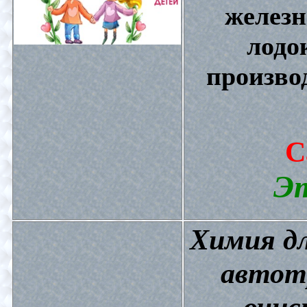
железн
лодо
произво
С
Эт
Химия дл
автот
очис