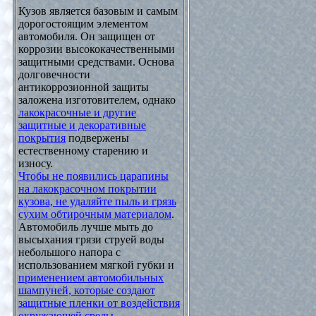
Кузов является базовым и самым
дорогостоящим элементом
автомобиля. Он защищен от
коррозии высококачественными
защитными средствами. Основа
долговечности
антикоррозионной защиты
заложена изготовителем, однако
лакокрасочные и другие
защитные и декоративные
покрытия
подвержены
естественному старению и
износу.
Чтобы не появились царапины
на лакокрасочном покрытии
кузова, не удаляйте пыль и грязь
сухим обтирочным материалом
.
Автомобиль лучше мыть до
высыхания грязи струей воды
небольшого напора с
использованием мягкой губки и
применением автомобильных
шампуней, которые создают
защитные пленки от воздействия
окружающей среды
.