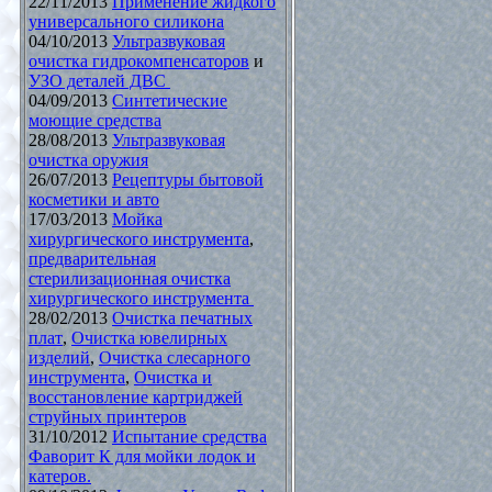
22/11/2013
Применение жидкого
универсального силикона
04/10/2013
Ультразвуковая
очистка гидрокомпенсаторов
и
УЗО деталей ДВС
04/09/2013
Синтетические
моющие средства
28/08/2013
Ультразвуковая
очистка оружия
26/07/2013
Рецептуры бытовой
косметики и авто
17/03/2013
Мойка
хирургического инструмента
,
предварительная
стерилизационная очистка
хирургического инструмента
28/02/2013
Очистка печатных
плат
,
Очистка ювелирных
изделий
,
Очистка слесарного
инструмента
,
Очистка и
восстановление картриджей
струйных принтеров
31/10/2012
Испытание средства
Фаворит К для мойки лодок и
катеров.