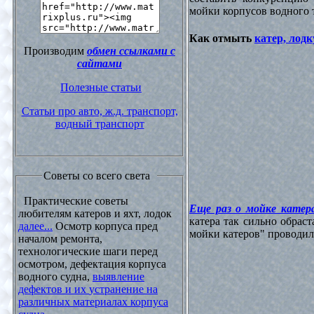
мойки корпусов водного 
Как отмыть
катер, лодк
Производим
обмен ссылками с
сайтами
Полезные статьи
Статьи про авто, ж.д. транспорт,
водный транспорт
Советы со всего света
Практические советы
Еще раз о мойке катера
любителям катеров и яхт, лодок
катера так сильно обрас
далее...
Осмотр корпуса пред
мойки катеров" проводилос
началом ремонта,
технологические шаги перед
осмотром, дефектация корпуса
водного судна,
выявление
дефектов и их устранение на
различных материалах корпуса