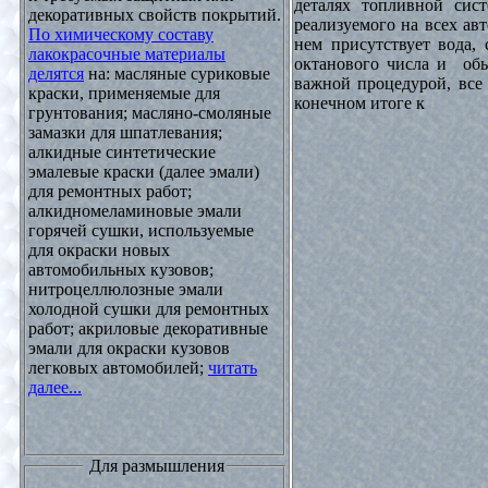
деталях топливной сист
декоративных свойств покрытий.
реализуемого на всех ав
По химическому составу
нем присутствует вода, 
лакокрасочные материалы
октанового числа и обы
делятся
на: масляные суриковые
важной процедурой, все 
краски, применяемые для
конечном итоге к
грунтования; масляно-смоляные
замазки для шпатлевания;
алкидные синтетические
эмалевые краски (далее эмали)
для ремонтных работ;
алкидномеламиновые эмали
горячей сушки, используемые
для окраски новых
автомобильных кузовов;
нитроцеллюлозные эмали
холодной сушки для ремонтных
работ; акриловые декоративные
эмали для окраски кузовов
легковых автомобилей;
читать
далее...
Для размышления