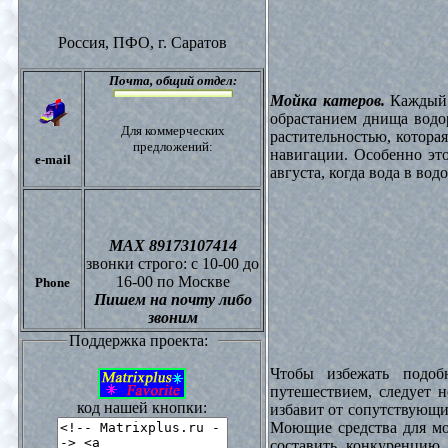
Россия, ПФО,
г. Саратов
Почта,
общий отдел:
Мойка катеров.
Каждый в
обрастанием днища водо
Для коммерческих
растительностью, котора
предложений:
навигации. Особенно это
e-mail
августа, когда вода в вод
МАХ 89173107414
звонки
строго: с 10-00 до
16-00 по Москве
Phone
Пишем на почту либо
звоним
Поддержка проекта:
Чтобы избежать подоб
путешествием, следует 
код нашей кнопки:
избавит от сопутствующи
Моющие средства для мо
составить конкуренцию