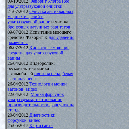
09/10/2012
Фаворит Ультра Red
для ультразвуковой очистки
21/07/2012
Очистка антикварных
медных изделий в
ультразвуковой ванне
и чистка
бронзовых латунных раритетов
09/07/2012 Испытание моющего
средства Фаворит-К
для удаления
ржавчины
06/07/2012
Кислотные моющие
средства для ультразвуковой
ванны
26/04/2012 Видеоролик:
бесконтактная мойка
автомобилей
цветная пена
,
белая
активная пена
26/04/2012
Технологии мойки
вагонов, видео
22/04/2012
Мойка форсунок
ультразвуком, тестирование
производительности форсунок на
стенде
20/04/2012
Диагностики
форсунок, видео
25/05/2017
Карта сайта