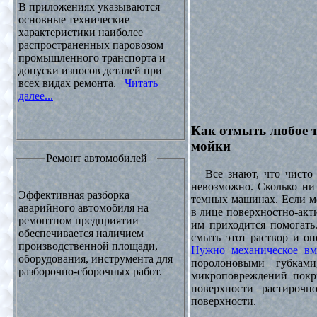
В приложениях указываются
основные технические
характеристики наиболее
распространенных паровозом
промышленного транспорта и
допуски износов деталей при
всех видах ремонта.
Читать
далее...
Как отмыть любое т
мойки
Ремонт автомобилей
Все знают, что чисто 
невозможно. Сколько ни 
Эффективная разборка
темных машинах. Если ме
аварийного автомобиля на
в лице поверхностно-акт
ремонтном предприятии
им приходится помогать
обеспечивается наличием
смыть этот раствор и оп
производственной площади,
Нужно механическое вм
оборудования, инструмента для
поролоновыми губками
разборочно-сборочных работ.
микроповреждений покры
поверхности растирочн
поверхности.