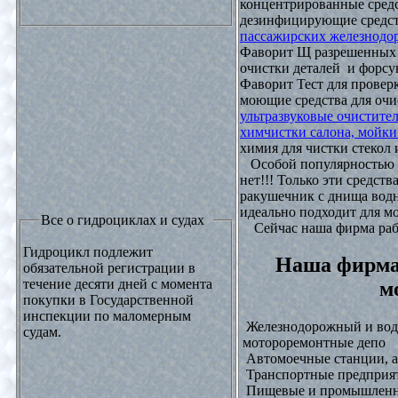
концентрированные средс
дезинфицирующие средст
пассажирских железнодо
Фаворит Щ разрешенных
очистки деталей и форсу
Фаворит Тест для проверк
моющие средства для очи
ультразвуковые очистите
химчистки салона, мойки
химия для чистки стекол и
Особой популярностью 
нет!!! Только эти средст
ракушечник с днища водн
идеально подходит для м
Все о гидроциклах и судах
Сейчас наша фирма рабо
Гидроцикл подлежит
Наша фирма
обязательной регистрации в
течение десяти дней с момента
м
покупки в Государственной
инспекции по маломерным
Железнодорожный и водн
судам.
мотороремонтные депо
Автомоечные станции, а
Транспортные предприят
Пищевые и промышленны