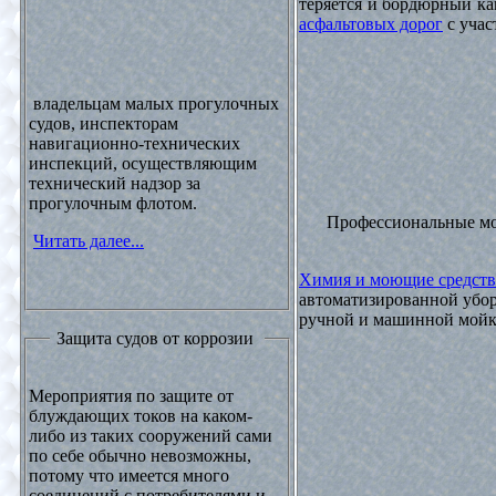
теряется и бордюрный ка
асфальтовых дорог
с учас
владельцам малых прогулочных
судов, инспекторам
навигационно-технических
инспекций, осуществляющим
технический надзор за
прогулочным флотом.
Профессиональные м
Читать далее...
Химия и моющие средств
автоматизированной убор
ручной и машинной мойки
Защита судов от коррозии
Мероприятия по защите от
блуждающих токов на каком-
либо из таких сооружений сами
по себе обычно невозможны,
потому что имеется много
соединений с потребителями и