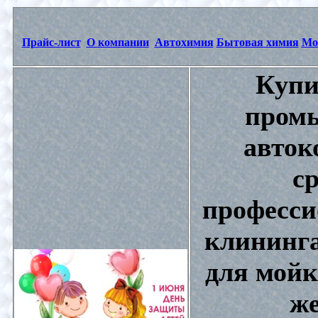
Прайс-лист
О компании
Автохимия
Бытовая химия
Мо
Купи
промы
авток
с
професси
клининга
для мойк
же