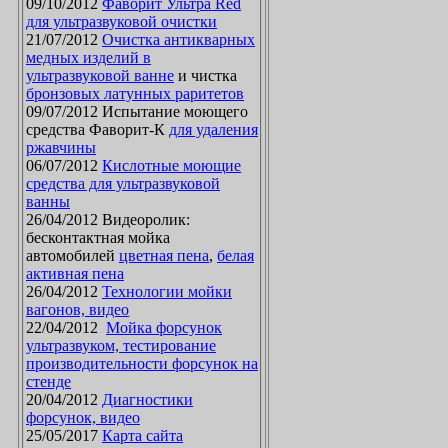
09/10/2012
Фаворит Ультра Red
для ультразвуковой очистки
21/07/2012
Очистка антикварных
медных изделий в
ультразвуковой ванне
и чистка
бронзовых латунных раритетов
09/07/2012 Испытание моющего
средства Фаворит-К
для удаления
ржавчины
06/07/2012
Кислотные моющие
средства для ультразвуковой
ванны
26/04/2012 Видеоролик:
бесконтактная мойка
автомобилей
цветная пена
,
белая
активная пена
26/04/2012
Технологии мойки
вагонов, видео
22/04/2012
Мойка форсунок
ультразвуком, тестирование
производительности форсунок на
стенде
20/04/2012
Диагностики
форсунок, видео
25/05/2017
Карта сайта