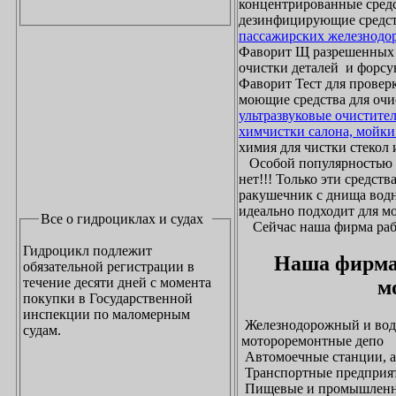
концентрированные средс
дезинфицирующие средст
пассажирских железнодо
Фаворит Щ разрешенных
очистки деталей и форсу
Фаворит Тест для проверк
моющие средства для очи
ультразвуковые очистите
химчистки салона, мойки
химия для чистки стекол и
Особой популярностью 
нет!!! Только эти средст
ракушечник с днища водн
идеально подходит для м
Все о гидроциклах и судах
Сейчас наша фирма рабо
Гидроцикл подлежит
Наша фирма
обязательной регистрации в
течение десяти дней с момента
м
покупки в Государственной
инспекции по маломерным
Железнодорожный и водн
судам.
мотороремонтные депо
Автомоечные станции, а
Транспортные предприят
Пищевые и промышленны