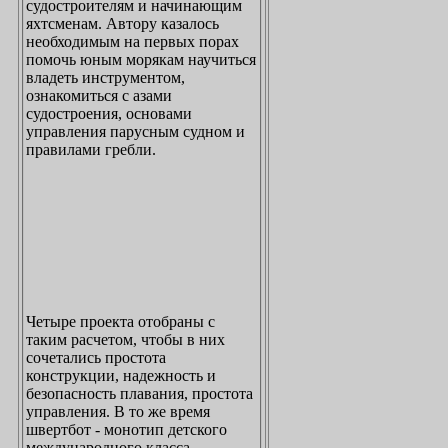
судостроителям и начинающим
яхтсменам. Автору казалось
необходимым на первых порах
помочь юным морякам научиться
владеть инструментом,
ознакомиться с азами
судостроения, основами
управления парусным судном и
правилами гребли.
Четыре проекта отобраны с
таким расчетом, чтобы в них
сочетались простота
конструкции, надежность и
безопасность плавания, простота
управления. В то же время
швертбот - монотип детского
международного класса