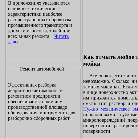
В приложениях указываются
основные технические
характеристики наиболее
распространенных паровозом
промышленного транспорта и
допуски износов деталей при
всех видах ремонта.
Читать
далее...
Как отмыть любое т
мойки
Ремонт автомобилей
Все знают, что чисто 
невозможно. Сколько ни 
Эффективная разборка
темных машинах. Если ме
аварийного автомобиля на
в лице поверхностно-акт
ремонтном предприятии
им приходится помогать
обеспечивается наличием
смыть этот раствор и оп
производственной площади,
Нужно механическое вм
оборудования, инструмента для
поролоновыми губками
разборочно-сборочных работ.
микроповреждений покры
поверхности растирочн
поверхности.