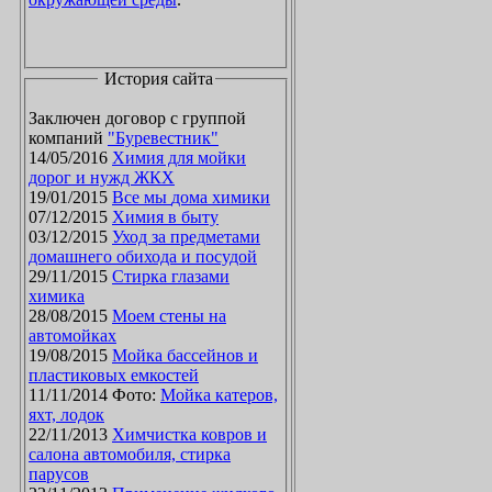
История сайта
Заключен договор с группой
компаний
"Буревестник"
14/05/2016
Химия для мойки
дорог и нужд ЖКХ
19/01/2015
Все мы дома химики
07/12/2015
Химия в быту
03/12/2015
Уход за предметами
домашнего обихода и посудой
29/11/2015
Стирка глазами
химика
28/08/2015
Моем стены на
автомойках
19/08/2015
Мойка бассейнов и
пластиковых емкостей
11/11/2014 Фото:
Мойка катеров,
яхт, лодок
22/11/2013
Химчистка ковров и
салона автомобиля, стирка
парусов