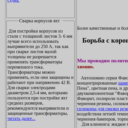
судна.
Сварка корпусов яхт
Более качественные и бо
Для постройки корпусов из
стали с толщиной листов 3- 6 мм
Борьба с коро
лучше всего использовать
выпрямители до 250 А, так как
при сварке листов малой
толщины не разрешается
Мы проводим полити
применять трансформаторы
химию.
переменного тока.
Трансформаторы можно
применять, если они защищены и
Автохимию серии Фавори
работают при напряжении 42 В.
концентрированные
шамп
Для сварки электродами
Пена", цветная пена, и д
диаметром 2,5-4 мм, которыми
двухкомпонентная "Фаво
пользуются при постройке яхт
Фаворит, полироли пласти
средних размеров,
чернения резины, силикон
рекомендуются выпрямители и
силиконы для смазки рез
защищенные трансформаторы,
воздействия летней темпе
читать далее...
чернения бамперов, торпе
Для клининга: жидкое мы