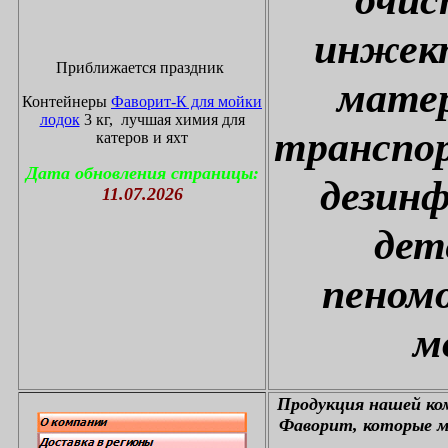
инжект
Приближается праздник
матер
Контейнеры
Фаворит-К для мойки
лодок
3 кг, лучшая химия для
транспор
катеров и яхт
Дата обновления страницы:
дезин
11.07.2026
дет
пеном
м
П
родукция нашей к
Фаворит, которые м