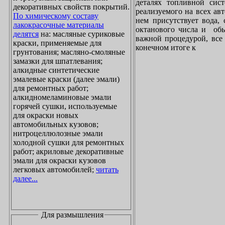
деталях топливной сист
декоративных свойств покрытий.
реализуемого на всех ав
По химическому составу
нем присутствует вода, 
лакокрасочные материалы
октанового числа и обы
делятся
на: масляные суриковые
важной процедурой, все 
краски, применяемые для
конечном итоге к
грунтования; масляно-смоляные
замазки для шпатлевания;
алкидные синтетические
эмалевые краски (далее эмали)
для ремонтных работ;
алкидномеламиновые эмали
горячей сушки, используемые
для окраски новых
автомобильных кузовов;
нитроцеллюлозные эмали
холодной сушки для ремонтных
работ; акриловые декоративные
эмали для окраски кузовов
легковых автомобилей;
читать
далее...
Для размышления