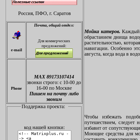
Россия, ПФО,
г. Саратов
Почта,
общий отдел:
Мойка катеров.
Каждый в
обрастанием днища водо
Для коммерческих
растительностью, котора
предложений:
навигации. Особенно это
e-mail
августа, когда вода в вод
МАХ 89173107414
звонки
строго: с 10-00 до
16-00 по Москве
Phone
Пишем на почту либо
звоним
Поддержка проекта:
Чтобы избежать подоб
путешествием, следует 
код нашей кнопки:
избавит от сопутствующи
Моющие средства для мо
составить конкуренцию