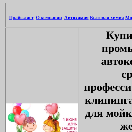
Прайс-лист
О компании
Автохимия
Бытовая химия
Мо
Купи
промы
авток
с
професси
клининга
для мойк
же