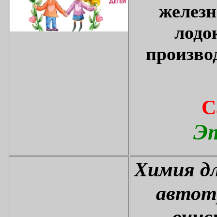
железн
лодо
произво
С
Эт
Химия дл
автот
очис