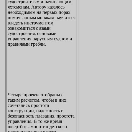
судостроителям и начинающим
яхтсменам. Автору казалось
необходимым на первых порах
помочь юным морякам научиться
владеть инструментом,
ознакомиться с азами
судостроения, основами
управления парусным судном и
правилами гребли.
Четыре проекта отобраны с
таким расчетом, чтобы в них
сочетались простота
конструкции, надежность и
безопасность плавания, простота
управления. В то же время
швертбот - монотип детского
международного класса