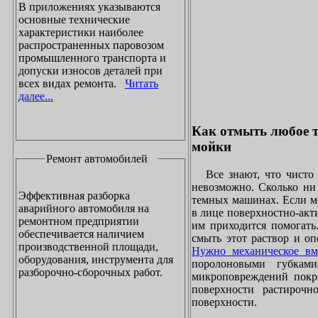
В приложениях указываются
основные технические
характеристики наиболее
распространенных паровозом
промышленного транспорта и
допуски износов деталей при
всех видах ремонта.
Читать
далее...
Как отмыть любое т
мойки
Ремонт автомобилей
Все знают, что чисто 
невозможно. Сколько ни 
Эффективная разборка
темных машинах. Если ме
аварийного автомобиля на
в лице поверхностно-акт
ремонтном предприятии
им приходится помогать
обеспечивается наличием
смыть этот раствор и оп
производственной площади,
Нужно механическое вм
оборудования, инструмента для
поролоновыми губками
разборочно-сборочных работ.
микроповреждений покры
поверхности растирочн
поверхности.