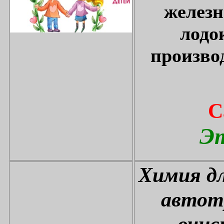
железн
лодо
произво
С
Эт
Химия дл
автот
очис