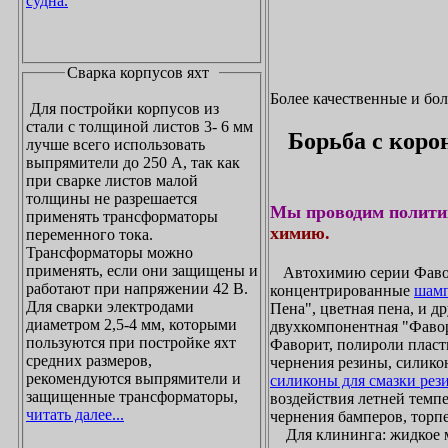
судна.
Сварка корпусов яхт
Более качественные и бо
Для постройки корпусов из
стали с толщиной листов 3- 6 мм
Борьба с коро
лучше всего использовать
выпрямители до 250 А, так как
при сварке листов малой
толщины не разрешается
Мы проводим полити
применять трансформаторы
химию.
переменного тока.
Трансформаторы можно
применять, если они защищены и
Автохимию серии Фавори
работают при напряжении 42 В.
концентрированные
шамп
Для сварки электродами
Пена", цветная пена, и д
диаметром 2,5-4 мм, которыми
двухкомпонентная "Фаво
пользуются при постройке яхт
Фаворит, полироли пласти
средних размеров,
чернения резины, силикон
рекомендуются выпрямители и
силиконы для смазки рез
защищенные трансформаторы,
воздействия летней темпе
читать далее...
чернения бамперов, торпе
Для клининга: жидкое мы