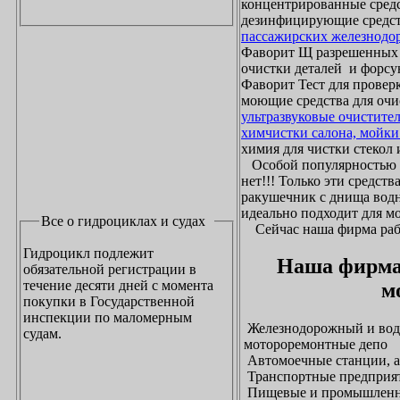
концентрированные средс
дезинфицирующие средст
пассажирских железнодо
Фаворит Щ разрешенных
очистки деталей и форсу
Фаворит Тест для проверк
моющие средства для очи
ультразвуковые очистите
химчистки салона, мойки
химия для чистки стекол и
Особой популярностью 
нет!!! Только эти средст
ракушечник с днища водн
идеально подходит для м
Все о гидроциклах и судах
Сейчас наша фирма рабо
Гидроцикл подлежит
Наша фирма
обязательной регистрации в
течение десяти дней с момента
м
покупки в Государственной
инспекции по маломерным
Железнодорожный и водн
судам.
мотороремонтные депо
Автомоечные станции, а
Транспортные предприят
Пищевые и промышленны