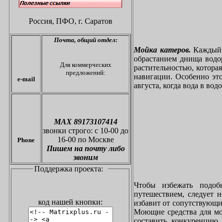
Россия, ПФО,
г. Саратов
Почта,
общий отдел:
Мойка катеров.
Каждый в
обрастанием днища водо
Для коммерческих
растительностью, котора
предложений:
навигации. Особенно это
e-mail
августа, когда вода в вод
МАХ 89173107414
звонки
строго: с 10-00 до
16-00 по Москве
Phone
Пишем на почту либо
звоним
Поддержка проекта:
Чтобы избежать подоб
путешествием, следует 
код нашей кнопки:
избавит от сопутствующи
Моющие средства для мо
составить конкуренцию