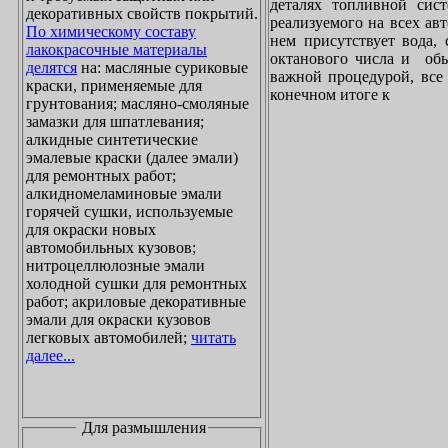
деталях топливной сист
декоративных свойств покрытий.
реализуемого на всех ав
По химическому составу
нем присутствует вода, 
лакокрасочные материалы
октанового числа и обы
делятся
на: масляные суриковые
важной процедурой, все 
краски, применяемые для
конечном итоге к
грунтования; масляно-смоляные
замазки для шпатлевания;
алкидные синтетические
эмалевые краски (далее эмали)
для ремонтных работ;
алкидномеламиновые эмали
горячей сушки, используемые
для окраски новых
автомобильных кузовов;
нитроцеллюлозные эмали
холодной сушки для ремонтных
работ; акриловые декоративные
эмали для окраски кузовов
легковых автомобилей;
читать
далее...
Для размышления