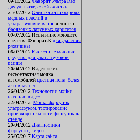
09/10/2012
Фаворит Ультра Red
для ультразвуковой очистки
21/07/2012
Очистка антикварных
медных изделий в
ультразвуковой ванне
и чистка
бронзовых латунных раритетов
09/07/2012 Испытание моющего
средства Фаворит-К
для удаления
ржавчины
06/07/2012
Кислотные моющие
средства для ультразвуковой
ванны
26/04/2012 Видеоролик:
бесконтактная мойка
автомобилей
цветная пена
,
белая
активная пена
26/04/2012
Технологии мойки
вагонов, видео
22/04/2012
Мойка форсунок
ультразвуком, тестирование
производительности форсунок на
стенде
20/04/2012
Диагностики
форсунок, видео
25/05/2017
Карта сайта