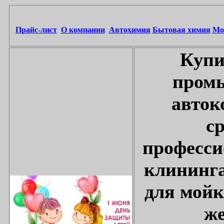
Прайс-лист
О компании
Автохимия
Бытовая химия
Мо
Купи
промы
авток
с
професси
клининга
для мойк
же