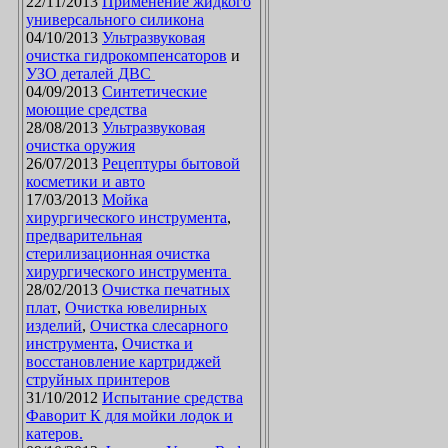
22/11/2013
Применение жидкого
универсального силикона
04/10/2013
Ультразвуковая
очистка гидрокомпенсаторов
и
УЗО деталей ДВС
04/09/2013
Синтетические
моющие средства
28/08/2013
Ультразвуковая
очистка оружия
26/07/2013
Рецептуры бытовой
косметики и авто
17/03/2013
Мойка
хирургического инструмента
,
предварительная
стерилизационная очистка
хирургического инструмента
28/02/2013
Очистка печатных
плат
,
Очистка ювелирных
изделий
,
Очистка слесарного
инструмента
,
Очистка и
восстановление картриджей
струйных принтеров
31/10/2012
Испытание средства
Фаворит К для мойки лодок и
катеров.