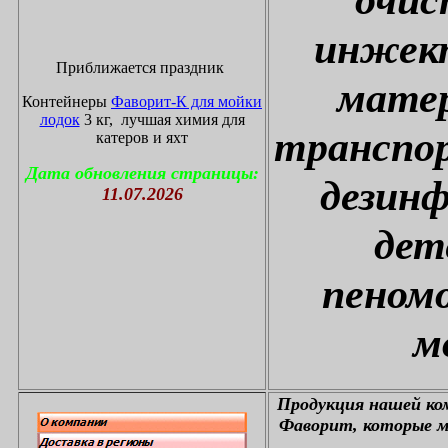
инжект
Приближается праздник
матер
Контейнеры
Фаворит-К для мойки
лодок
3 кг, лучшая химия для
транспор
катеров и яхт
Дата обновления страницы:
дезин
11.07.2026
дет
пеном
м
П
родукция нашей к
Фаворит, которые м