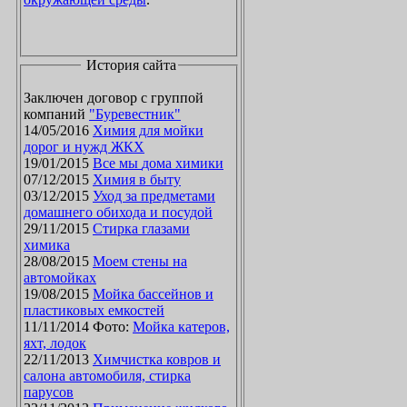
История сайта
Заключен договор с группой
компаний
"Буревестник"
14/05/2016
Химия для мойки
дорог и нужд ЖКХ
19/01/2015
Все мы дома химики
07/12/2015
Химия в быту
03/12/2015
Уход за предметами
домашнего обихода и посудой
29/11/2015
Стирка глазами
химика
28/08/2015
Моем стены на
автомойках
19/08/2015
Мойка бассейнов и
пластиковых емкостей
11/11/2014 Фото:
Мойка катеров,
яхт, лодок
22/11/2013
Химчистка ковров и
салона автомобиля, стирка
парусов