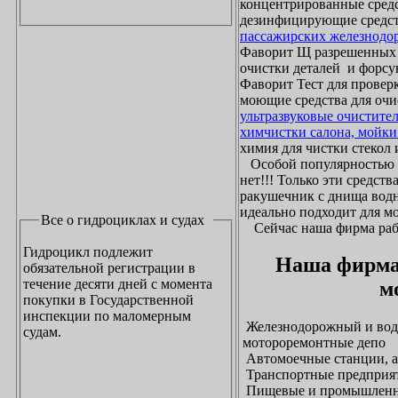
концентрированные средс
дезинфицирующие средст
пассажирских железнодо
Фаворит Щ разрешенных
очистки деталей и форсу
Фаворит Тест для проверк
моющие средства для очи
ультразвуковые очистите
химчистки салона, мойки
химия для чистки стекол и
Особой популярностью 
нет!!! Только эти средст
ракушечник с днища водн
идеально подходит для м
Все о гидроциклах и судах
Сейчас наша фирма рабо
Гидроцикл подлежит
Наша фирма
обязательной регистрации в
течение десяти дней с момента
м
покупки в Государственной
инспекции по маломерным
Железнодорожный и водн
судам.
мотороремонтные депо
Автомоечные станции, а
Транспортные предприят
Пищевые и промышленны