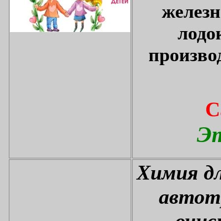
железн
лодо
произво
С
Эт
Химия дл
автот
очис