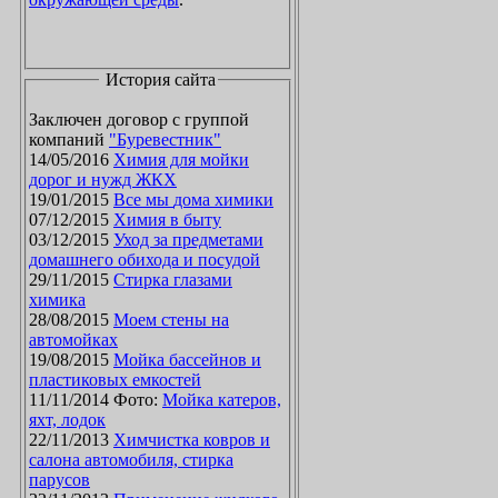
История сайта
Заключен договор с группой
компаний
"Буревестник"
14/05/2016
Химия для мойки
дорог и нужд ЖКХ
19/01/2015
Все мы дома химики
07/12/2015
Химия в быту
03/12/2015
Уход за предметами
домашнего обихода и посудой
29/11/2015
Стирка глазами
химика
28/08/2015
Моем стены на
автомойках
19/08/2015
Мойка бассейнов и
пластиковых емкостей
11/11/2014 Фото:
Мойка катеров,
яхт, лодок
22/11/2013
Химчистка ковров и
салона автомобиля, стирка
парусов