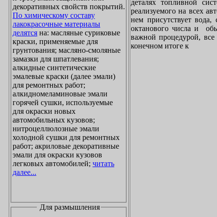
деталях топливной сист
декоративных свойств покрытий.
реализуемого на всех ав
По химическому составу
нем присутствует вода, 
лакокрасочные материалы
октанового числа и обы
делятся
на: масляные суриковые
важной процедурой, все 
краски, применяемые для
конечном итоге к
грунтования; масляно-смоляные
замазки для шпатлевания;
алкидные синтетические
эмалевые краски (далее эмали)
для ремонтных работ;
алкидномеламиновые эмали
горячей сушки, используемые
для окраски новых
автомобильных кузовов;
нитроцеллюлозные эмали
холодной сушки для ремонтных
работ; акриловые декоративные
эмали для окраски кузовов
легковых автомобилей;
читать
далее...
Для размышления