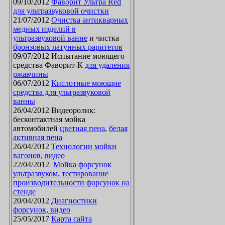
09/10/2012
Фаворит Ультра Red
для ультразвуковой очистки
21/07/2012
Очистка антикварных
медных изделий в
ультразвуковой ванне
и чистка
бронзовых латунных раритетов
09/07/2012 Испытание моющего
средства Фаворит-К
для удаления
ржавчины
06/07/2012
Кислотные моющие
средства для ультразвуковой
ванны
26/04/2012 Видеоролик:
бесконтактная мойка
автомобилей
цветная пена
,
белая
активная пена
26/04/2012
Технологии мойки
вагонов, видео
22/04/2012
Мойка форсунок
ультразвуком, тестирование
производительности форсунок на
стенде
20/04/2012
Диагностики
форсунок, видео
25/05/2017
Карта сайта