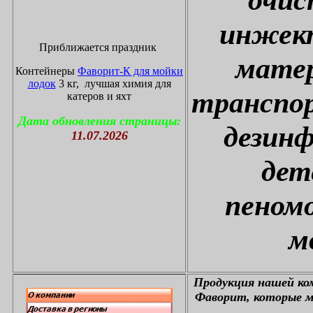
инжект
Приближается праздник
матер
Контейнеры
Фаворит-К для мойки
лодок
3 кг, лучшая химия для
транспор
катеров и яхт
Дата обновления страницы:
дезин
11.07.2026
дет
пеном
м
П
родукция нашей к
Фаворит, которые м