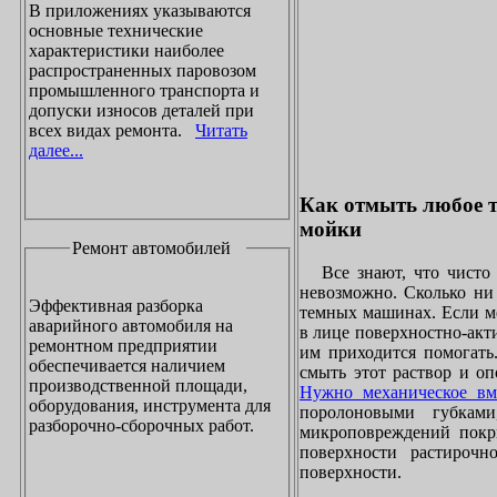
В приложениях указываются
основные технические
характеристики наиболее
распространенных паровозом
промышленного транспорта и
допуски износов деталей при
всех видах ремонта.
Читать
далее...
Как отмыть любое т
мойки
Ремонт автомобилей
Все знают, что чисто 
невозможно. Сколько ни 
Эффективная разборка
темных машинах. Если ме
аварийного автомобиля на
в лице поверхностно-акт
ремонтном предприятии
им приходится помогать
обеспечивается наличием
смыть этот раствор и оп
производственной площади,
Нужно механическое вм
оборудования, инструмента для
поролоновыми губками
разборочно-сборочных работ.
микроповреждений покры
поверхности растирочн
поверхности.