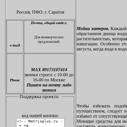
Россия, ПФО,
г. Саратов
Почта,
общий отдел:
Мойка катеров.
Каждый в
обрастанием днища водо
Для коммерческих
растительностью, котора
предложений:
навигации. Особенно это
e-mail
августа, когда вода в вод
МАХ 89173107414
звонки
строго: с 10-00 до
16-00 по Москве
Phone
Пишем на почту либо
звоним
Поддержка проекта:
Чтобы избежать подоб
путешествием, следует 
код нашей кнопки:
избавит от сопутствующи
Моющие средства для мо
составить конкуренцию