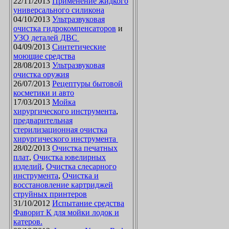
22/11/2013
Применение жидкого
универсального силикона
04/10/2013
Ультразвуковая
очистка гидрокомпенсаторов
и
УЗО деталей ДВС
04/09/2013
Синтетические
моющие средства
28/08/2013
Ультразвуковая
очистка оружия
26/07/2013
Рецептуры бытовой
косметики и авто
17/03/2013
Мойка
хирургического инструмента
,
предварительная
стерилизационная очистка
хирургического инструмента
28/02/2013
Очистка печатных
плат
,
Очистка ювелирных
изделий
,
Очистка слесарного
инструмента
,
Очистка и
восстановление картриджей
струйных принтеров
31/10/2012
Испытание средства
Фаворит К для мойки лодок и
катеров.