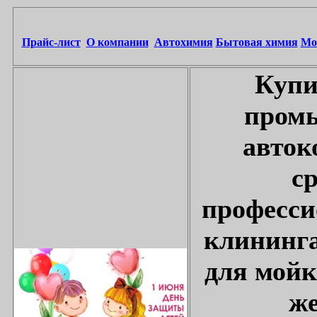
Прайс-лист
О компании
Автохимия
Бытовая химия
Мо
Купи
промы
авток
с
професси
клининга
для мойк
же