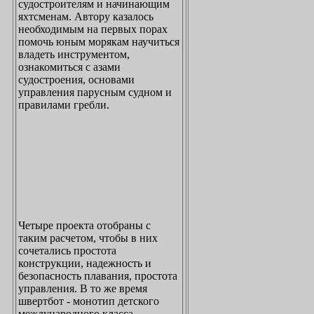
судостроителям и начинающим
яхтсменам. Автору казалось
необходимым на первых порах
помочь юным морякам научиться
владеть инструментом,
ознакомиться с азами
судостроения, основами
управления парусным судном и
правилами гребли.
Четыре проекта отобраны с
таким расчетом, чтобы в них
сочетались простота
конструкции, надежность и
безопасность плавания, простота
управления. В то же время
швертбот - монотип детского
международного класса