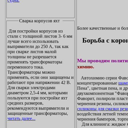
судна.
Сварка корпусов яхт
Более качественные и бо
Для постройки корпусов из
стали с толщиной листов 3- 6 мм
Борьба с коро
лучше всего использовать
выпрямители до 250 А, так как
при сварке листов малой
толщины не разрешается
Мы проводим полити
применять трансформаторы
химию.
переменного тока.
Трансформаторы можно
применять, если они защищены и
Автохимию серии Фавори
работают при напряжении 42 В.
концентрированные
шамп
Для сварки электродами
Пена", цветная пена, и д
диаметром 2,5-4 мм, которыми
двухкомпонентная "Фаво
пользуются при постройке яхт
Фаворит, полироли пласти
средних размеров,
чернения резины, силикон
рекомендуются выпрямители и
силиконы для смазки рез
защищенные трансформаторы,
воздействия летней темпе
читать далее...
чернения бамперов, торпе
Для клининга: жидкое мы