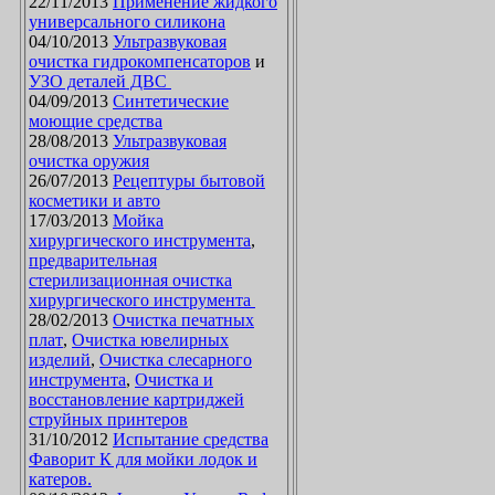
22/11/2013
Применение жидкого
универсального силикона
04/10/2013
Ультразвуковая
очистка гидрокомпенсаторов
и
УЗО деталей ДВС
04/09/2013
Синтетические
моющие средства
28/08/2013
Ультразвуковая
очистка оружия
26/07/2013
Рецептуры бытовой
косметики и авто
17/03/2013
Мойка
хирургического инструмента
,
предварительная
стерилизационная очистка
хирургического инструмента
28/02/2013
Очистка печатных
плат
,
Очистка ювелирных
изделий
,
Очистка слесарного
инструмента
,
Очистка и
восстановление картриджей
струйных принтеров
31/10/2012
Испытание средства
Фаворит К для мойки лодок и
катеров.