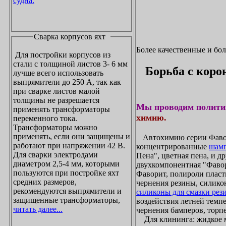
судна.
Сварка корпусов яхт
Более качественные и бо
Для постройки корпусов из
стали с толщиной листов 3- 6 мм
Борьба с коро
лучше всего использовать
выпрямители до 250 А, так как
при сварке листов малой
толщины не разрешается
Мы проводим полити
применять трансформаторы
химию.
переменного тока.
Трансформаторы можно
применять, если они защищены и
Автохимию серии Фавори
работают при напряжении 42 В.
концентрированные
шамп
Для сварки электродами
Пена", цветная пена, и д
диаметром 2,5-4 мм, которыми
двухкомпонентная "Фаво
пользуются при постройке яхт
Фаворит, полироли пласти
средних размеров,
чернения резины, силикон
рекомендуются выпрямители и
силиконы для смазки рез
защищенные трансформаторы,
воздействия летней темпе
читать далее...
чернения бамперов, торпе
Для клининга: жидкое мы