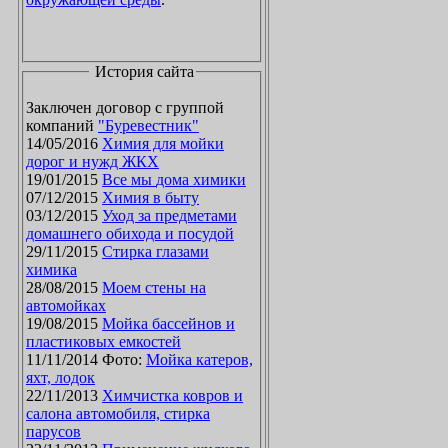
История сайта
Заключен договор с группой
компаний
"Буревестник"
14/05/2016
Химия для мойки
дорог и нужд ЖКХ
19/01/2015
Все мы дома химики
07/12/2015
Химия в быту
03/12/2015
Уход за предметами
домашнего обихода и посудой
29/11/2015
Стирка глазами
химика
28/08/2015
Моем стены на
автомойках
19/08/2015
Мойка бассейнов и
пластиковых емкостей
11/11/2014 Фото:
Мойка катеров,
яхт, лодок
22/11/2013
Химчистка ковров и
салона автомобиля, стирка
парусов