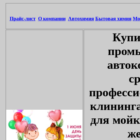
Прайс-лист
О компании
Автохимия
Бытовая химия
Мо
Купи
промы
авток
с
професси
клининга
для мойк
же