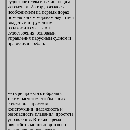
судостроителям и начинающим
яхтсменам. Автору казалось
необходимым на первых порах
помочь юным морякам научиться
владеть инструментом,
ознакомиться с азами
судостроения, основами
управления парусным судном и
правилами гребли.
Четыре проекта отобраны с
таким расчетом, чтобы в них
сочетались простота
конструкции, надежность и
безопасность плавания, простота
управления. В то же время
швертбот - монотип детского
международного класса