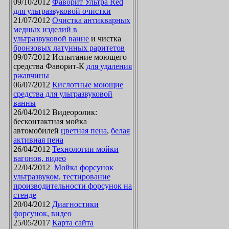
09/10/2012
Фаворит Ультра Red
для ультразвуковой очистки
21/07/2012
Очистка антикварных
медных изделий в
ультразвуковой ванне
и чистка
бронзовых латунных раритетов
09/07/2012 Испытание моющего
средства Фаворит-К
для удаления
ржавчины
06/07/2012
Кислотные моющие
средства для ультразвуковой
ванны
26/04/2012 Видеоролик:
бесконтактная мойка
автомобилей
цветная пена
,
белая
активная пена
26/04/2012
Технологии мойки
вагонов, видео
22/04/2012
Мойка форсунок
ультразвуком, тестирование
производительности форсунок на
стенде
20/04/2012
Диагностики
форсунок, видео
25/05/2017
Карта сайта