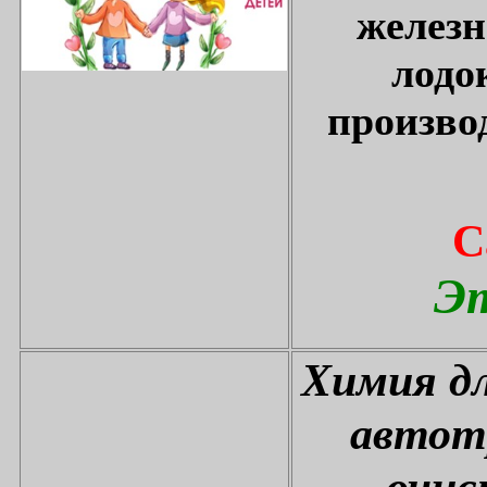
железн
лодо
произво
С
Эт
Химия дл
автот
очис