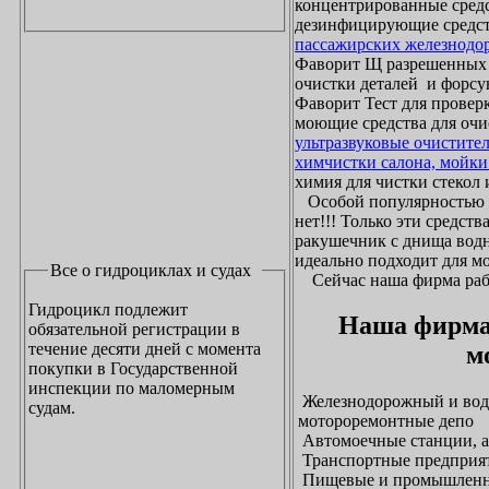
концентрированные средс
дезинфицирующие средст
пассажирских железнодо
Фаворит Щ разрешенных
очистки деталей и форсу
Фаворит Тест для проверк
моющие средства для очи
ультразвуковые очистите
химчистки салона, мойки
химия для чистки стекол и
Особой популярностью 
нет!!! Только эти средст
ракушечник с днища водн
идеально подходит для м
Все о гидроциклах и судах
Сейчас наша фирма рабо
Гидроцикл подлежит
Наша фирма
обязательной регистрации в
течение десяти дней с момента
м
покупки в Государственной
инспекции по маломерным
Железнодорожный и водн
судам.
мотороремонтные депо
Автомоечные станции, а
Транспортные предприят
Пищевые и промышленны