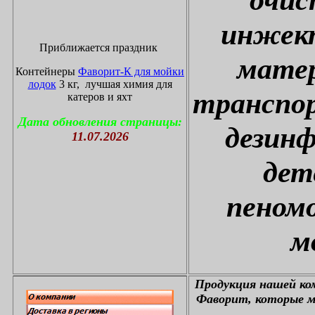
инжект
Приближается праздник
матер
Контейнеры
Фаворит-К для мойки
лодок
3 кг, лучшая химия для
транспор
катеров и яхт
Дата обновления страницы:
дезин
11.07.2026
дет
пеном
м
П
родукция нашей к
Фаворит, которые м