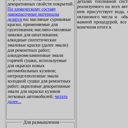
деталях топливной сист
декоративных свойств покрытий.
реализуемого на всех ав
По химическому составу
нем присутствует вода, 
лакокрасочные материалы
октанового числа и обы
делятся
на: масляные суриковые
важной процедурой, все 
краски, применяемые для
конечном итоге к
грунтования; масляно-смоляные
замазки для шпатлевания;
алкидные синтетические
эмалевые краски (далее эмали)
для ремонтных работ;
алкидномеламиновые эмали
горячей сушки, используемые
для окраски новых
автомобильных кузовов;
нитроцеллюлозные эмали
холодной сушки для ремонтных
работ; акриловые декоративные
эмали для окраски кузовов
легковых автомобилей;
читать
далее...
Для размышления