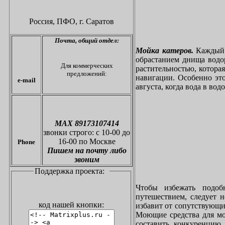
Россия, ПФО,
г. Саратов
Почта,
общий отдел:
Мойка катеров.
Каждый в
обрастанием днища водо
Для коммерческих
растительностью, котора
предложений:
навигации. Особенно это
e-mail
августа, когда вода в вод
МАХ 89173107414
звонки
строго: с 10-00 до
16-00 по Москве
Phone
Пишем на почту либо
звоним
Поддержка проекта:
Чтобы избежать подоб
путешествием, следует 
код нашей кнопки:
избавит от сопутствующи
Моющие средства для мо
составить конкуренцию