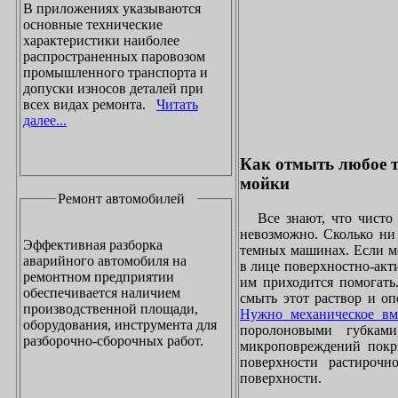
В приложениях указываются
основные технические
характеристики наиболее
распространенных паровозом
промышленного транспорта и
допуски износов деталей при
всех видах ремонта.
Читать
далее...
Как отмыть любое т
мойки
Ремонт автомобилей
Все знают, что чисто 
невозможно. Сколько ни 
Эффективная разборка
темных машинах. Если ме
аварийного автомобиля на
в лице поверхностно-акт
ремонтном предприятии
им приходится помогать
обеспечивается наличием
смыть этот раствор и оп
производственной площади,
Нужно механическое вм
оборудования, инструмента для
поролоновыми губками
разборочно-сборочных работ.
микроповреждений покры
поверхности растирочн
поверхности.