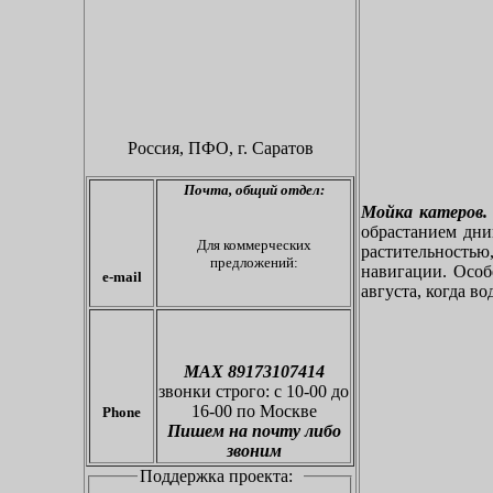
Россия, ПФО,
г. Саратов
Почта,
общий отдел:
Мойка катеров.
обрастанием дн
Для коммерческих
растительностью
предложений:
навигации. Особе
e-mail
августа, когда во
МАХ 89173107414
звонки
строго: с 10-00 до
16-00 по Москве
Phone
Пишем на почту либо
звоним
Поддержка проекта: