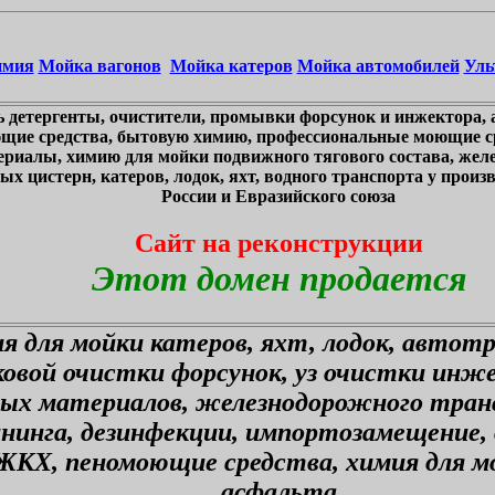
имия
Мойка вагонов
Мойка катеров
Мойка автомобилей
Уль
 детергенты, очистители, промывки форсунок и инжектора, 
щие средства, бытовую химию, профессиональные моющие ср
ериалы, химию для мойки подвижного тягового состава, жел
х цистерн, катеров, лодок, яхт, водного транспорта у произв
России и Евразийского союза
Сайт на реконструкции
Этот домен продается
я для мойки катеров, яхт, лодок, автот
ковой очистки форсунок, уз очистки инж
ных материалов, железнодорожного тран
ининга, дезинфекции, импортозамещение,
ЖКХ, пеномоющие средства, химия для мо
асфальта