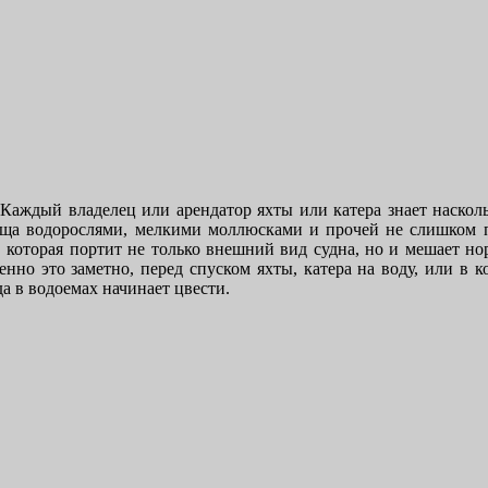
Каждый владелец или арендатор яхты или катера знает насколь
ища водорослями, мелкими моллюсками и прочей не слишком 
, которая портит не только внешний вид судна, но и мешает н
нно это заметно, перед спуском яхты, катера на воду, или в к
да в водоемах начинает цвести.