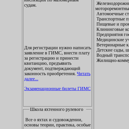
Железнодорожны
судам.
мотороремонтны
Автомоечные ст
Транспортные п
Пищевые и пром
Клининговые к
Предприятия гос
Медицинские уч
Ветеринарные к
Для регистрации нужно написать
Детские сады, ш
заявление в ГИМС, внести плату
Водный транспо
за регистрацию и принести
Жилищно-коммун
квитанцию, предъявить
документ, подтверждающий
законность приобретения.
Читать
далее...
Экзаменационные билеты ГИМС
Школа яхтенного рулевого
Все о яхтах и судовождении,
основы теории, практика, особые