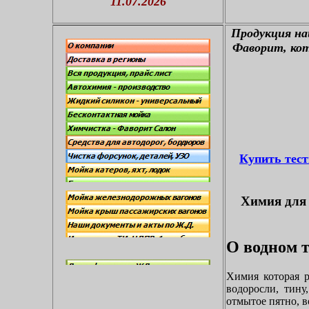
11.07.2026
П
родукция н
Фаворит, кот
Купить тес
Химия для 
О водном т
Химия которая р
водоросли, тину
отмытое пятно, в