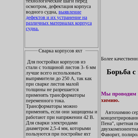
технологические шаги перед
осмотром, дефектация корпуса
водного судна,
выявление
дефектов и их устранение на
различных материалах корпуса
судна.
Сварка корпусов яхт
Более качествен
Для постройки корпусов из
стали с толщиной листов 3- 6 мм
Борьба с
лучше всего использовать
выпрямители до 250 А, так как
при сварке листов малой
толщины не разрешается
Мы проводим 
применять трансформаторы
химию.
переменного тока.
Трансформаторы можно
применять, если они защищены и
Автохимию сери
работают при напряжении 42 В.
концентрирован
Для сварки электродами
Пена", цветная п
диаметром 2,5-4 мм, которыми
двухкомпонентна
пользуются при постройке яхт
Фаворит, полирол