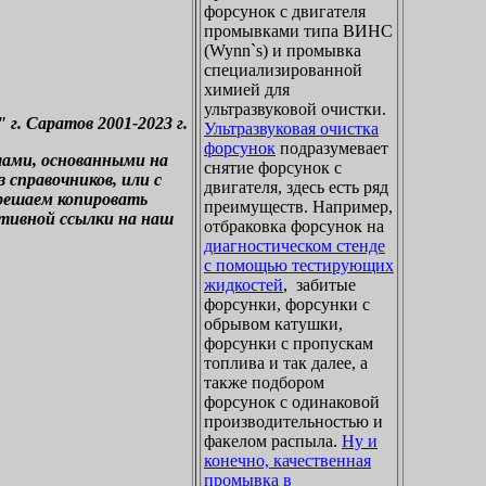
форсунок с двигателя
промывками типа ВИНС
(Wynn`s) и промывка
специализированной
химией для
ультразвуковой очистки.
. Саратов 2001-2023 г.
Ультразвуковая очистка
форсунок
подразумевает
лами, основанными на
снятие форсунок с
справочников, или с
двигателя, здесь есть ряд
зрешаем копировать
преимуществ. Например,
ктивной ссылки на наш
отбраковка форсунок на
диагностическом стенде
с помощью тестирующих
жидкостей
, забитые
форсунки, форсунки с
обрывом катушки,
форсунки с пропускам
топлива и так далее, а
также подбором
форсунок с одинаковой
производительностью и
факелом распыла.
Ну и
конечно, качественная
промывка в