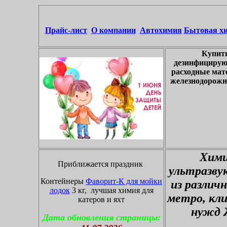
Прайс-лист
О компании
Автохимия
Бытовая х
Купить
дезинфицирую
расходные мат
железнодорожны
Хими
Приближается праздник
ультразву
Контейнеры
Фаворит-К для мойки
из различ
лодок
3 кг, лучшая химия для
метро, кл
катеров и яхт
нужд 
Дата обновления страницы: