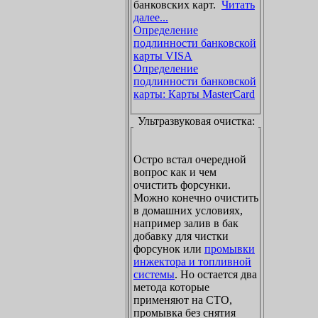
банковских карт.
Читать
далее...
Определение
подлинности банковской
карты VISA
Определение
подлинности банковской
карты: Карты MasterCard
Ультразвуковая очистка:
Остро встал очередной
вопрос как и чем
очистить форсунки.
Можно конечно очистить
в домашних условиях,
например залив в бак
добавку для чистки
форсунок или
промывки
инжектора и топливной
системы
. Но остается два
метода которые
применяют на СТО,
промывка без снятия