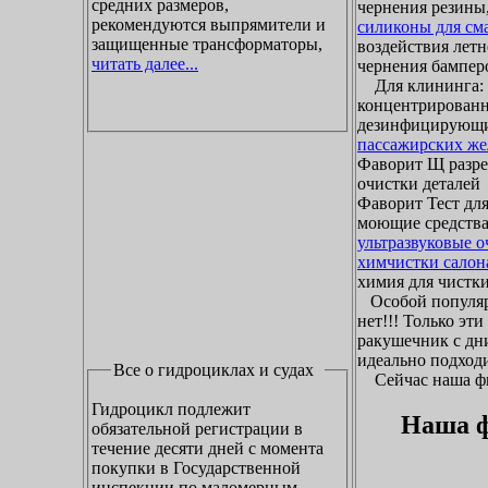
средних размеров,
чернения резины,
рекомендуются выпрямители и
силиконы для см
защищенные трансформаторы,
воздействия летн
читать далее...
чернения бамперо
Для клининга: ж
концентрированн
дезинфицирующие
пассажирских же
Фаворит Щ разр
очистки деталей
Фаворит Тест для
моющие средства
ультразвуковые 
химчистки салон
химия для чистки 
Особой популяр
нет!!! Только эт
ракушечник с дни
идеально подходи
Все о гидроциклах и судах
Сейчас наша фир
Гидроцикл подлежит
Наша ф
обязательной регистрации в
течение десяти дней с момента
покупки в Государственной
инспекции по маломерным