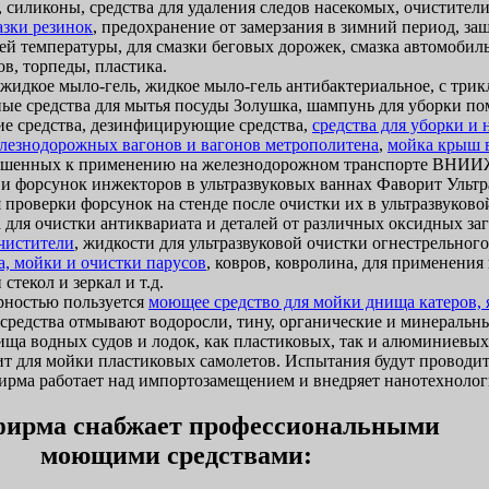
 силиконы, средства для удаления следов насекомых, очистители
азки резинок
, предохранение от замерзания в зимний период, за
ей температуры, для смазки беговых дорожек, смазка автомобиль
в, торпеды, пластика.
идкое мыло-гель, жидкое мыло-гель антибактериальное, с трик
ые средства для мытья посуды Золушка, шампунь для уборки п
 средства, дезинфицирующие средства,
средства для уборки и
лезнодорожных вагонов и вагонов метрополитена
,
мойка крыш 
ешенных к применению на железнодорожном транспорте ВНИИЖ
 и форсунок инжекторов в ультразвуковых ваннах Фаворит Ультр
 проверки форсунок на стенде после очистки их в ультразвуково
 для очистки антиквариата и деталей от различных оксидных за
очистители
, жидкости для ультразвуковой очистки огнестрельног
а, мойки и очистки парусов
, ковров, ковролина, для применени
стекол и зеркал и т.д.
ностью пользуется
моющее средство для мойки днища катеров, я
и средства отмывают водоросли, тину, органические и минеральн
ща водных судов и лодок, как пластиковых, так и алюминиевых
т для мойки пластиковых самолетов. Испытания будут проводит
ма работает над импортозамещением и внедряет нанотехнолог
ирма снабжает профессиональными
моющими средствами: