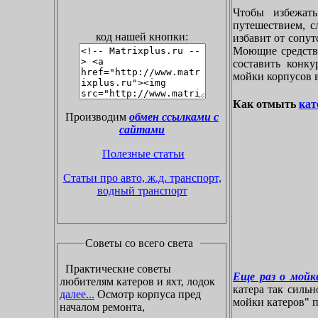
Чтобы избежат
путешествием, с
код нашей кнопки:
избавит от сопу
Моющие средства
составить конк
мойки корпусов 
Как отмыть
кат
Производим
обмен ссылками с
сайтами
Полезные статьи
Статьи про авто, ж.д. транспорт,
водный транспорт
Советы со всего света
Практические советы
Еще раз о мойке
любителям катеров и яхт, лодок
катера так силь
далее...
Осмотр корпуса пред
мойки катеров" пр
началом ремонта,