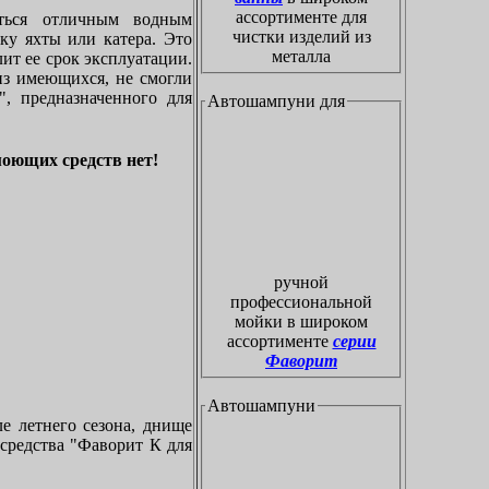
ассортименте для
ться отличным водным
чистки изделий из
ку яхты или катера. Это
металла
ит ее срок эксплуатации.
из имеющихся, не смогли
, предназначенного для
Автошампуни для
моющих средств нет!
ручной
профессиональной
мойки в широком
ассортименте
серии
Фаворит
Автошампуни
ле летнего сезона, днище
 средства "Фаворит К для