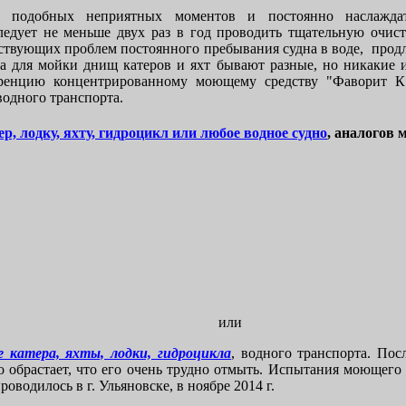
ь подобных неприятных моментов и постоянно наслажда
ледует не меньше двух раз в год проводить тщательную очист
тствующих проблем постоянного пребывания судна в воде, продл
 для мойки днищ катеров и яхт бывают разные, но никакие 
уренцию концентрированному моющему средству "Фаворит К"
водного транспорта.
ер, лодку, яхту, гидроцикл или любое водное судно
, аналогов 
или
 катера, яхты, лодки, гидроцикла
, водного транспорта. Пос
но обрастает, что его очень трудно отмыть. Испытания моющего
оводилось в г. Ульяновске, в ноябре 2014 г.