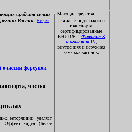
оющих средств серии
Моющие средства
регион России
.
Видео
для железнодорожного
транспорта,
сертифицированные
ВНИИЖТ-
Фаворит К
и Фаворит Щ
,
внутренняя и наружная
замывка вагонов.
й очистки форсунок
ранспорта, чистка
оциклах
иже ватерлинии, удаляет
я. Эффект виден. (Белое