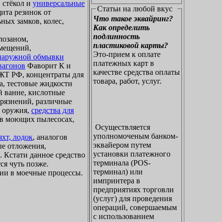
 стёкол и
универсальные
Статьи на любой вкус
щита резинок от
Что такое эквайринг?
ных замков, колес,
Как определить
подлинность
лозаном,
пластиковой карты?
омещений,
Это-прием к оплате
 наружной обмывки
платежных карт в
вагонов
Фаворит К и
качестве средства оплаты
Т РФ, концентраты для
товара, работ, услуг.
а, тестовые жидкости
й ванне, кислотные
грязнений, различные
о оружия,
средства для
я в моющих пылесосах,
Осуществляется
уполномоченым банком-
хт, лодок
, аналогов
эквайером путем
ые отложения,
установки платежного
. Кстати данное средство
терминала (POS-
ся чуть позже.
терминал) или
ии в моечные процессы.
импринтера в
предприятиях торговли
(услуг) для проведения
операций, совершаемым
с использованием