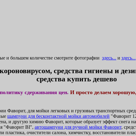
ные и большем количестве смотрите фотографии
здесь...
и
здесь...
 короновирусом, средства гигиены и де
средства купить дешево
политику сдерживания цен.
И просто делаем хорошую
и Фаворит, для мойки легковых и грузовых транспортных средс
ные
шампуни для бесконтактной мойки автомобилей
"Фаворит 12
ена, и другую химию Фаворит, которые образует эффект снега н
я "Фаворит BI",
автошампуни для ручной мойки Фаворит
, сред
и пластика, очистители салона, химчистку, восстановители плас