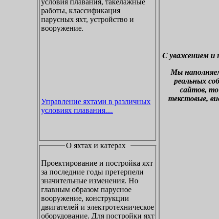
условия плавания, такелажные
работы, классификация
парусных яхт, устройство и
вооружение.
С уважением и 
М
ы наполняе
реальных со
сайтов, то
текстовые, ви
Управление яхтами в различных
условиях плавания....
О яхтах и катерах
Проектирование и постройка яхт
за последние годы претерпели
значительные изменения. Но
главным образом парусное
вооружение, конструкции
двигателей и электротехническое
оборудование. Для постройки яхт