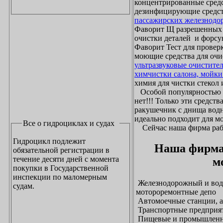
концентрированные средс
дезинфицирующие средст
пассажирских железнодо
Фаворит Щ разрешенных
очистки деталей и форсу
Фаворит Тест для проверк
моющие средства для очи
ультразвуковые очистите
химчистки салона, мойки
химия для чистки стекол и
Особой популярностью 
нет!!! Только эти средст
ракушечник с днища водн
идеально подходит для м
Все о гидроциклах и судах
Сейчас наша фирма рабо
Гидроцикл подлежит
Наша фирма
обязательной регистрации в
течение десяти дней с момента
м
покупки в Государственной
инспекции по маломерным
Железнодорожный и водн
судам.
мотороремонтные депо
Автомоечные станции, а
Транспортные предприят
Пищевые и промышленны