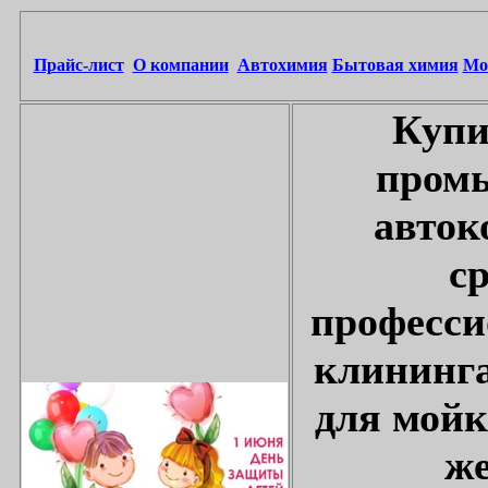
Прайс-лист
О компании
Автохимия
Бытовая химия
Мо
Купи
промы
авток
с
професси
клининга
для мойк
же