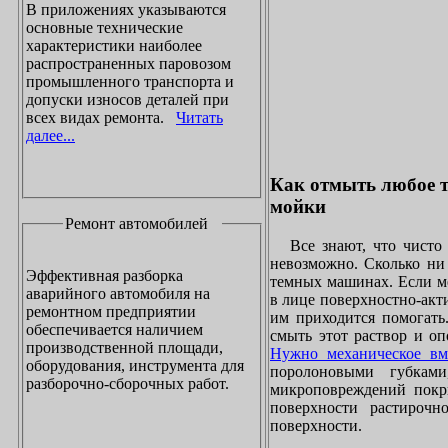
В приложениях указываются
основные технические
характеристики наиболее
распространенных паровозом
промышленного транспорта и
допуски износов деталей при
всех видах ремонта.
Читать
далее...
Как отмыть любое т
мойки
Ремонт автомобилей
Все знают, что чисто 
невозможно. Сколько ни 
Эффективная разборка
темных машинах. Если ме
аварийного автомобиля на
в лице поверхностно-акт
ремонтном предприятии
им приходится помогать
обеспечивается наличием
смыть этот раствор и оп
производственной площади,
Нужно механическое вм
оборудования, инструмента для
поролоновыми губками
разборочно-сборочных работ.
микроповреждений покры
поверхности растирочн
поверхности.