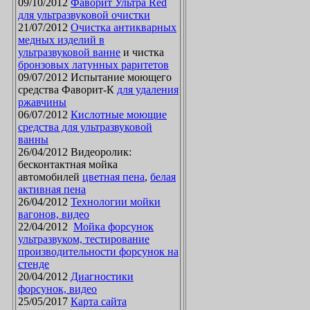
09/10/2012
Фаворит Ультра Red
для ультразвуковой очистки
21/07/2012
Очистка антикварных
медных изделий в
ультразвуковой ванне
и чистка
бронзовых латунных раритетов
09/07/2012 Испытание моющего
средства Фаворит-К
для удаления
ржавчины
06/07/2012
Кислотные моющие
средства для ультразвуковой
ванны
26/04/2012 Видеоролик:
бесконтактная мойка
автомобилей
цветная пена
,
белая
активная пена
26/04/2012
Технологии мойки
вагонов, видео
22/04/2012
Мойка форсунок
ультразвуком, тестирование
производительности форсунок на
стенде
20/04/2012
Диагностики
форсунок, видео
25/05/2017
Карта сайта