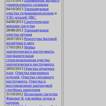
22/11/2013
Применение жидкого
универсального силикона
04/10/2013
Ультразвуковая
очистка гидрокомпенсаторов
и
УЗО деталей ДВС
04/09/2013
Синтетические
моющие средства
28/08/2013
Ультразвуковая
очистка оружия
26/07/2013
Рецептуры бытовой
косметики и авто
17/03/2013
Мойка
хирургического инструмента
,
предварительная
стерилизационная очистка
хирургического инструмента
28/02/2013
Очистка печатных
плат
,
Очистка ювелирных
изделий
,
Очистка слесарного
инструмента
,
Очистка и
восстановление картриджей
струйных принтеров
31/10/2012
Испытание средства
Фаворит К для мойки лодок и
катеров.