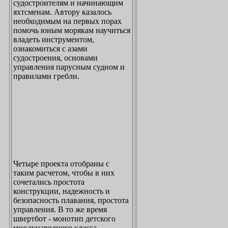
судостроителям и начинающим
яхтсменам. Автору казалось
необходимым на первых порах
помочь юным морякам научиться
владеть инструментом,
ознакомиться с азами
судостроения, основами
управления парусным судном и
правилами гребли.
Четыре проекта отобраны с
таким расчетом, чтобы в них
сочетались простота
конструкции, надежность и
безопасность плавания, простота
управления. В то же время
швертбот - монотип детского
международного класса