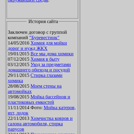
История сайта
Заключен договор с группой
компаний
"Буревестник"
14/05/2016
Химия для мойки
дорог и нужд ЖКХ
19/01/2015
Все мы дома химики
07/12/2015
Химия в быту
03/12/2015
Уход за предметами
домашнего обихода и посудой
29/11/2015
Стирка глазами
химика
28/08/2015
Моем стены на
автомойках
19/08/2015
Мойка бассейнов и
пластиковых емкостей
11/11/2014 Фото:
Мойка катеров,
яхт, лодок
22/11/2013
Химчистка ковров и
салона автомобиля, стирка
парусов