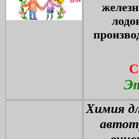
железн
лодо
произво
С
Эт
Химия дл
автот
очис