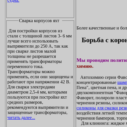
судна.
Сварка корпусов яхт
Более качественные и бо
Для постройки корпусов из
стали с толщиной листов 3- 6 мм
Борьба с коро
лучше всего использовать
выпрямители до 250 А, так как
при сварке листов малой
толщины не разрешается
Мы проводим полити
применять трансформаторы
химию.
переменного тока.
Трансформаторы можно
применять, если они защищены и
Автохимию серии Фавори
работают при напряжении 42 В.
концентрированные
шамп
Для сварки электродами
Пена", цветная пена, и д
диаметром 2,5-4 мм, которыми
двухкомпонентная "Фаво
пользуются при постройке яхт
Фаворит, полироли пласти
средних размеров,
чернения резины, силикон
рекомендуются выпрямители и
силиконы для смазки рез
защищенные трансформаторы,
воздействия летней темпе
читать далее...
чернения бамперов, торпе
Для клининга: жидкое мы