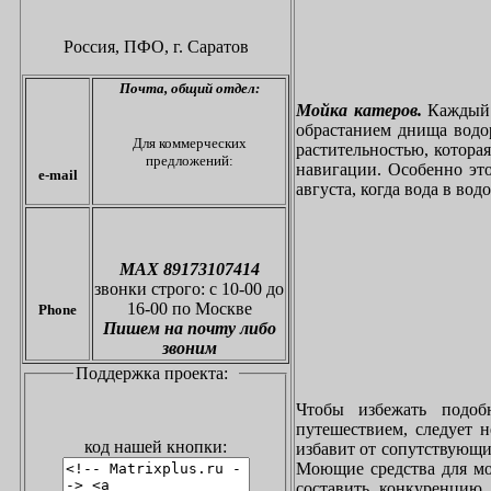
Россия, ПФО,
г. Саратов
Почта,
общий отдел:
Мойка катеров.
Каждый в
обрастанием днища водо
Для коммерческих
растительностью, котора
предложений:
навигации. Особенно это
e-mail
августа, когда вода в вод
МАХ 89173107414
звонки
строго: с 10-00 до
16-00 по Москве
Phone
Пишем на почту либо
звоним
Поддержка проекта:
Чтобы избежать подоб
путешествием, следует 
код нашей кнопки:
избавит от сопутствующи
Моющие средства для мо
составить конкуренцию