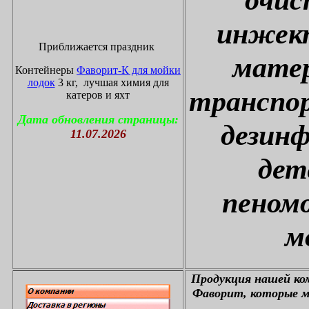
инжект
Приближается праздник
матер
Контейнеры
Фаворит-К для мойки
лодок
3 кг, лучшая химия для
транспор
катеров и яхт
Дата обновления страницы:
дезин
11.07.2026
дет
пеном
м
П
родукция нашей к
Фаворит, которые м