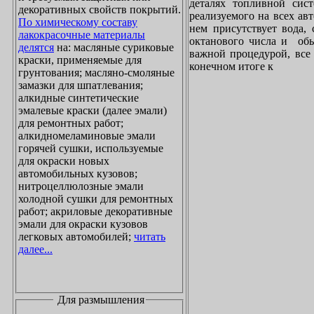
деталях топливной сист
декоративных свойств покрытий.
реализуемого на всех ав
По химическому составу
нем присутствует вода, 
лакокрасочные материалы
октанового числа и обы
делятся
на: масляные суриковые
важной процедурой, все 
краски, применяемые для
конечном итоге к
грунтования; масляно-смоляные
замазки для шпатлевания;
алкидные синтетические
эмалевые краски (далее эмали)
для ремонтных работ;
алкидномеламиновые эмали
горячей сушки, используемые
для окраски новых
автомобильных кузовов;
нитроцеллюлозные эмали
холодной сушки для ремонтных
работ; акриловые декоративные
эмали для окраски кузовов
легковых автомобилей;
читать
далее...
Для размышления