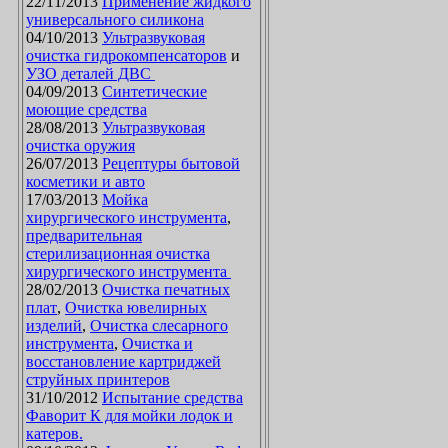
22/11/2013
Применение жидкого
универсального силикона
04/10/2013
Ультразвуковая
очистка гидрокомпенсаторов
и
УЗО деталей ДВС
04/09/2013
Синтетические
моющие средства
28/08/2013
Ультразвуковая
очистка оружия
26/07/2013
Рецептуры бытовой
косметики и авто
17/03/2013
Мойка
хирургического инструмента
,
предварительная
стерилизационная очистка
хирургического инструмента
28/02/2013
Очистка печатных
плат
,
Очистка ювелирных
изделий
,
Очистка слесарного
инструмента
,
Очистка и
восстановление картриджей
струйных принтеров
31/10/2012
Испытание средства
Фаворит К для мойки лодок и
катеров.