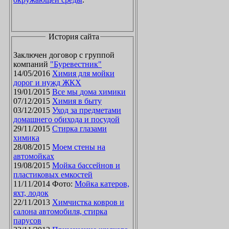
История сайта
Заключен договор с группой
компаний
"Буревестник"
14/05/2016
Химия для мойки
дорог и нужд ЖКХ
19/01/2015
Все мы дома химики
07/12/2015
Химия в быту
03/12/2015
Уход за предметами
домашнего обихода и посудой
29/11/2015
Стирка глазами
химика
28/08/2015
Моем стены на
автомойках
19/08/2015
Мойка бассейнов и
пластиковых емкостей
11/11/2014 Фото:
Мойка катеров,
яхт, лодок
22/11/2013
Химчистка ковров и
салона автомобиля, стирка
парусов