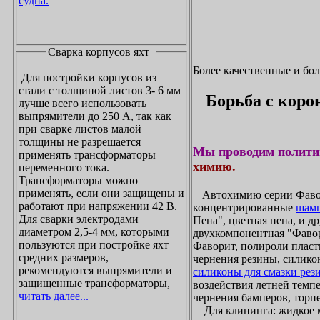
судна.
Сварка корпусов яхт
Более качественные и бо
Для постройки корпусов из
стали с толщиной листов 3- 6 мм
Борьба с коро
лучше всего использовать
выпрямители до 250 А, так как
при сварке листов малой
толщины не разрешается
Мы проводим полити
применять трансформаторы
химию.
переменного тока.
Трансформаторы можно
применять, если они защищены и
Автохимию серии Фавори
работают при напряжении 42 В.
концентрированные
шамп
Для сварки электродами
Пена", цветная пена, и д
диаметром 2,5-4 мм, которыми
двухкомпонентная "Фаво
пользуются при постройке яхт
Фаворит, полироли пласти
средних размеров,
чернения резины, силикон
рекомендуются выпрямители и
силиконы для смазки рез
защищенные трансформаторы,
воздействия летней темпе
читать далее...
чернения бамперов, торпе
Для клининга: жидкое мы