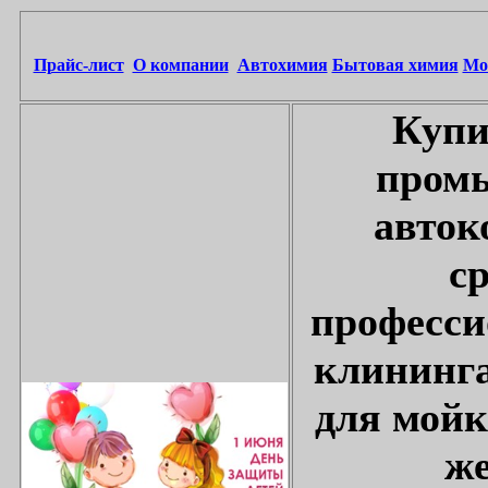
Прайс-лист
О компании
Автохимия
Бытовая химия
Мо
Купи
промы
авток
с
професси
клининга
для мойк
же