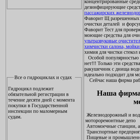
концентрированные средс
дезинфицирующие средст
пассажирских железнодо
Фаворит Щ разрешенных
очистки деталей и форсу
Фаворит Тест для проверк
моющие средства для очи
ультразвуковые очистите
химчистки салона, мойки
химия для чистки стекол и
Особой популярностью 
нет!!! Только эти средст
ракушечник с днища водн
идеально подходит для м
Все о гидроциклах и судах
Сейчас наша фирма рабо
Гидроцикл подлежит
Наша фирма
обязательной регистрации в
течение десяти дней с момента
м
покупки в Государственной
инспекции по маломерным
Железнодорожный и водн
судам.
мотороремонтные депо
Автомоечные станции, а
Транспортные предприят
Пищевые и промышленны