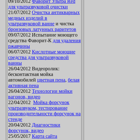
09/10/2012
Фаворит Ультра Red
для ультразвуковой очистки
21/07/2012
Очистка антикварных
медных изделий в
ультразвуковой ванне
и чистка
бронзовых латунных раритетов
09/07/2012 Испытание моющего
средства Фаворит-К
для удаления
ржавчины
06/07/2012
Кислотные моющие
средства для ультразвуковой
ванны
26/04/2012 Видеоролик:
бесконтактная мойка
автомобилей
цветная пена
,
белая
активная пена
26/04/2012
Технологии мойки
вагонов, видео
22/04/2012
Мойка форсунок
ультразвуком, тестирование
производительности форсунок на
стенде
20/04/2012
Диагностики
форсунок, видео
25/05/2017
Карта сайта