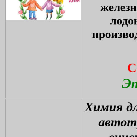
железн
лодо
произво
С
Эт
Химия дл
автот
очис