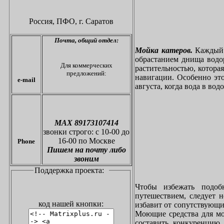
Россия, ПФО,
г. Саратов
Почта,
общий отдел:
Мойка катеров.
Каждый в
обрастанием днища водо
Для коммерческих
растительностью, котора
предложений:
навигации. Особенно это
e-mail
августа, когда вода в вод
МАХ 89173107414
звонки
строго: с 10-00 до
16-00 по Москве
Phone
Пишем на почту либо
звоним
Поддержка проекта:
Чтобы избежать подоб
путешествием, следует 
код нашей кнопки:
избавит от сопутствующи
Моющие средства для мо
составить конкуренцию