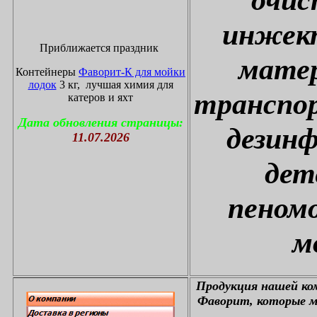
инжект
Приближается праздник
матер
Контейнеры
Фаворит-К для мойки
лодок
3 кг, лучшая химия для
транспор
катеров и яхт
Дата обновления страницы:
дезин
11.07.2026
дет
пеном
м
П
родукция нашей к
Фаворит, которые м