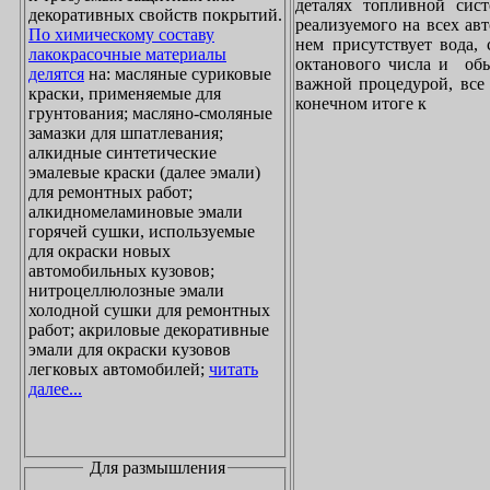
деталях топливной сист
декоративных свойств покрытий.
реализуемого на всех ав
По химическому составу
нем присутствует вода, 
лакокрасочные материалы
октанового числа и обы
делятся
на: масляные суриковые
важной процедурой, все 
краски, применяемые для
конечном итоге к
грунтования; масляно-смоляные
замазки для шпатлевания;
алкидные синтетические
эмалевые краски (далее эмали)
для ремонтных работ;
алкидномеламиновые эмали
горячей сушки, используемые
для окраски новых
автомобильных кузовов;
нитроцеллюлозные эмали
холодной сушки для ремонтных
работ; акриловые декоративные
эмали для окраски кузовов
легковых автомобилей;
читать
далее...
Для размышления