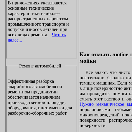
В приложениях указываются
основные технические
характеристики наиболее
распространенных паровозом
промышленного транспорта и
допуски износов деталей при
всех видах ремонта.
Читать
далее...
Как отмыть любое т
мойки
Ремонт автомобилей
Все знают, что чисто 
невозможно. Сколько ни 
Эффективная разборка
темных машинах. Если ме
аварийного автомобиля на
в лице поверхностно-акт
ремонтном предприятии
им приходится помогать
обеспечивается наличием
смыть этот раствор и оп
производственной площади,
Нужно механическое вм
оборудования, инструмента для
поролоновыми губками
разборочно-сборочных работ.
микроповреждений покры
поверхности растирочн
поверхности.