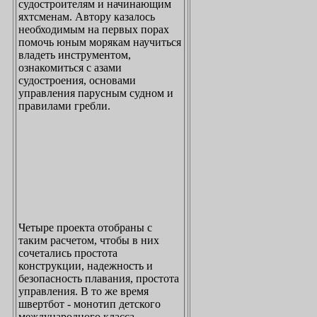
судостроителям и начинающим
яхтсменам. Автору казалось
необходимым на первых порах
помочь юным морякам научиться
владеть инструментом,
ознакомиться с азами
судостроения, основами
управления парусным судном и
правилами гребли.
Четыре проекта отобраны с
таким расчетом, чтобы в них
сочетались простота
конструкции, надежность и
безопасность плавания, простота
управления. В то же время
швертбот - монотип детского
международного класса