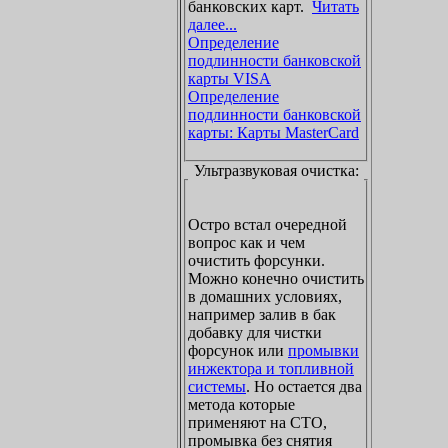
банковских карт.
Читать
далее...
Определение
подлинности банковской
карты VISA
Определение
подлинности банковской
карты: Карты MasterCard
Ультразвуковая очистка:
Остро встал очередной
вопрос как и чем
очистить форсунки.
Можно конечно очистить
в домашних условиях,
например залив в бак
добавку для чистки
форсунок или
промывки
инжектора и топливной
системы
. Но остается два
метода которые
применяют на СТО,
промывка без снятия