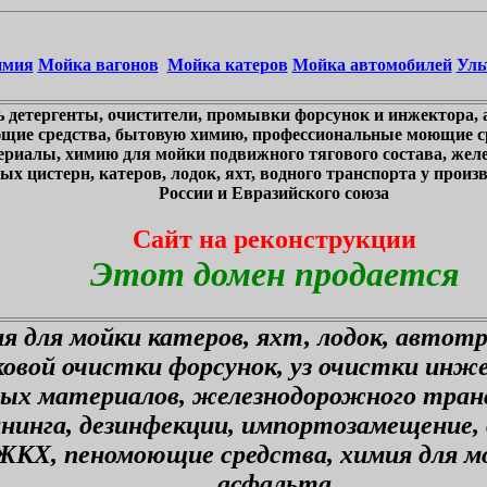
имия
Мойка вагонов
Мойка катеров
Мойка автомобилей
Уль
 детергенты, очистители, промывки форсунок и инжектора, 
щие средства, бытовую химию, профессиональные моющие ср
ериалы, химию для мойки подвижного тягового состава, жел
х цистерн, катеров, лодок, яхт, водного транспорта у произв
России и Евразийского союза
Сайт на реконструкции
Этот домен продается
я для мойки катеров, яхт, лодок, автот
ковой очистки форсунок, уз очистки инж
ных материалов, железнодорожного тран
ининга, дезинфекции, импортозамещение,
ЖКХ, пеномоющие средства, химия для мо
асфальта