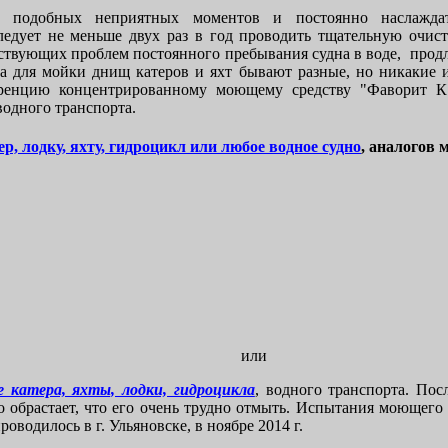
ь подобных неприятных моментов и постоянно наслажда
ледует не меньше двух раз в год проводить тщательную очист
тствующих проблем постоянного пребывания судна в воде, продл
 для мойки днищ катеров и яхт бывают разные, но никакие 
уренцию концентрированному моющему средству "Фаворит К"
водного транспорта.
ер, лодку, яхту, гидроцикл или любое водное судно
, аналогов 
или
 катера, яхты, лодки, гидроцикла
, водного транспорта. Пос
но обрастает, что его очень трудно отмыть. Испытания моющего
оводилось в г. Ульяновске, в ноябре 2014 г.