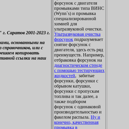
форсунок с двигателя
промывками типа ВИНС
(Wynn`s) и промывка
специализированной
химией для
ультразвуковой очистки.
. Саратов 2001-2023 г.
Ультразвуковая очистка
форсунок
подразумевает
лами, основанными на
снятие форсунок с
справочников, или с
двигателя, здесь есть ряд
зрешаем копировать
преимуществ. Например,
ктивной ссылки на наш
отбраковка форсунок на
диагностическом стенде
с помощью тестирующих
жидкостей
, забитые
форсунки, форсунки с
обрывом катушки,
форсунки с пропускам
топлива и так далее, а
также подбором
форсунок с одинаковой
производительностью и
факелом распыла.
Ну и
конечно, качественная
промывка в