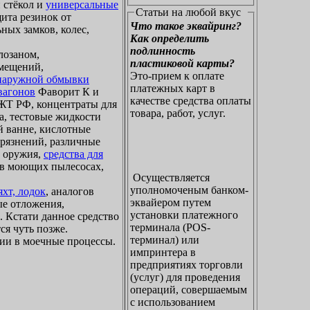
 стёкол и
универсальные
Статьи на любой вкус
щита резинок от
Что такое эквайринг?
ных замков, колес,
Как определить
подлинность
лозаном,
пластиковой карты?
омещений,
Это-прием к оплате
 наружной обмывки
платежных карт в
вагонов
Фаворит К и
качестве средства оплаты
Т РФ, концентраты для
товара, работ, услуг.
а, тестовые жидкости
й ванне, кислотные
грязнений, различные
о оружия,
средства для
я в моющих пылесосах,
Осуществляется
уполномоченым банком-
хт, лодок
, аналогов
эквайером путем
ые отложения,
установки платежного
. Кстати данное средство
терминала (POS-
ся чуть позже.
терминал) или
ии в моечные процессы.
импринтера в
предприятиях торговли
(услуг) для проведения
операций, совершаемым
с использованием