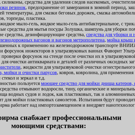
 силиконы, средства для удаления следов насекомых, очистители
азки резинок
, предохранение от замерзания в зимний период, за
ей температуры, для смазки беговых дорожек, смазка автомобиль
в, торпеды, пластика.
идкое мыло-гель, жидкое мыло-гель антибактериальное, с трик
ые средства для мытья посуды Золушка, шампунь для уборки п
 средства, дезинфицирующие средства,
средства для уборки и
лезнодорожных вагонов и вагонов метрополитена
,
мойка крыш 
ешенных к применению на железнодорожном транспорте ВНИИЖ
 и форсунок инжекторов в ультразвуковых ваннах Фаворит Ультр
 проверки форсунок на стенде после очистки их в ультразвуково
 для очистки антиквариата и деталей от различных оксидных за
очистители
, жидкости для ультразвуковой очистки огнестрельног
а, мойки и очистки парусов
, ковров, ковролина, для применени
стекол и зеркал и т.д.
ностью пользуется
моющее средство для мойки днища катеров, я
и средства отмывают водоросли, тину, органические и минеральн
ща водных судов и лодок, как пластиковых, так и алюминиевых
т для мойки пластиковых самолетов. Испытания будут проводит
ма работает над импортозамещением и внедряет нанотехнолог
ирма снабжает профессиональными
моющими средствами: