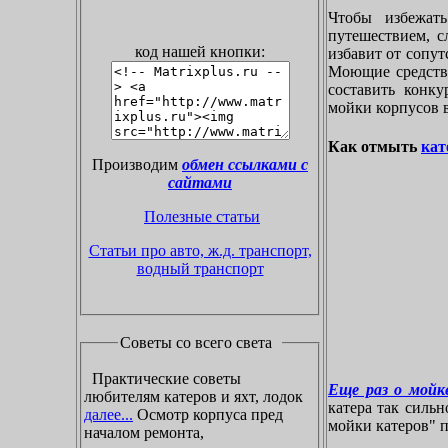
Чтобы избежат
путешествием, с
код нашей кнопки:
избавит от сопу
Моющие средства
составить конк
мойки корпусов 
Как отмыть
кат
Производим
обмен ссылками с
сайтами
Полезные статьи
Статьи про авто, ж.д. транспорт,
водный транспорт
Советы со всего света
Практические советы
Еще раз о мойке
любителям катеров и яхт, лодок
катера так силь
далее...
Осмотр корпуса пред
мойки катеров" пр
началом ремонта,