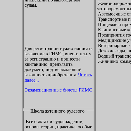
Железнодорожны
судам.
мотороремонтны
Автомоечные ст
Транспортные п
Пищевые и пром
Клининговые к
Предприятия гос
Медицинские уч
Ветеринарные к
Для регистрации нужно написать
Детские сады, ш
заявление в ГИМС, внести плату
Водный транспо
за регистрацию и принести
Жилищно-коммун
квитанцию, предъявить
документ, подтверждающий
законность приобретения.
Читать
далее...
Экзаменационные билеты ГИМС
Школа яхтенного рулевого
Все о яхтах и судовождении,
основы теории, практика, особые