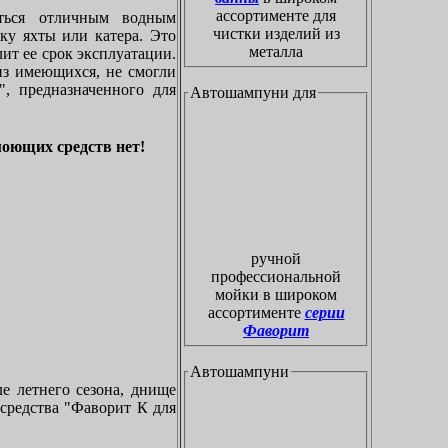
ассортименте для
ться отличным водным
чистки изделий из
ку яхты или катера. Это
металла
ит ее срок эксплуатации.
из имеющихся, не смогли
, предназначенного для
Автошампуни для
моющих средств нет!
ручной
профессиональной
мойки в широком
ассортименте
серии
Фаворит
Автошампуни
ле летнего сезона, днище
 средства "Фаворит К для