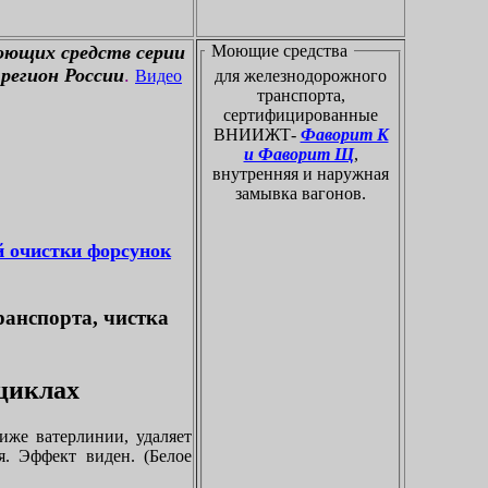
оющих средств серии
Моющие средства
регион России
.
Видео
для железнодорожного
транспорта,
сертифицированные
ВНИИЖТ-
Фаворит К
и Фаворит Щ
,
внутренняя и наружная
замывка вагонов.
й очистки форсунок
ранспорта, чистка
оциклах
иже ватерлинии, удаляет
я. Эффект виден. (Белое