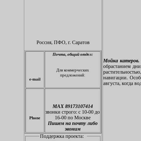
Россия, ПФО,
г. Саратов
Почта,
общий отдел:
Мойка катеров.
обрастанием дн
Для коммерческих
растительностью
предложений:
навигации. Особе
e-mail
августа, когда во
МАХ 89173107414
звонки
строго: с 10-00 до
16-00 по Москве
Phone
Пишем на почту либо
звоним
Поддержка проекта: