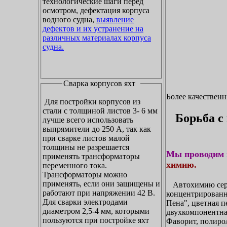
технологические шаги перед
осмотром, дефектация корпуса
водного судна,
выявление
дефектов и их устранение на
различных материалах корпуса
судна.
Сварка корпусов яхт
Более качествен
Для постройки корпусов из
стали с толщиной листов 3- 6 мм
Борьба с
лучше всего использовать
выпрямители до 250 А, так как
при сварке листов малой
толщины не разрешается
Мы проводим 
применять трансформаторы
химию.
переменного тока.
Трансформаторы можно
применять, если они защищены и
Автохимию сери
работают при напряжении 42 В.
концентрирован
Для сварки электродами
Пена", цветная п
диаметром 2,5-4 мм, которыми
двухкомпонентна
пользуются при постройке яхт
Фаворит, полирол