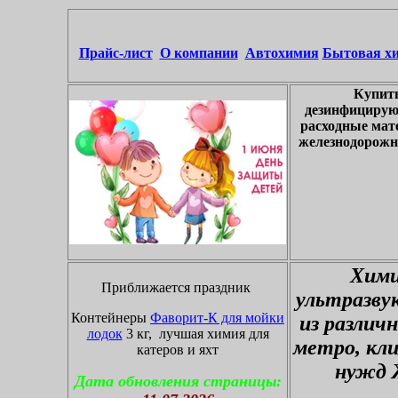
Прайс-лист
О компании
Автохимия
Бытовая х
Купить
дезинфицирую
расходные мат
железнодорожны
Хими
Приближается праздник
ультразву
Контейнеры
Фаворит-К для мойки
из различ
лодок
3 кг, лучшая химия для
метро, кл
катеров и яхт
нужд 
Дата обновления страницы: