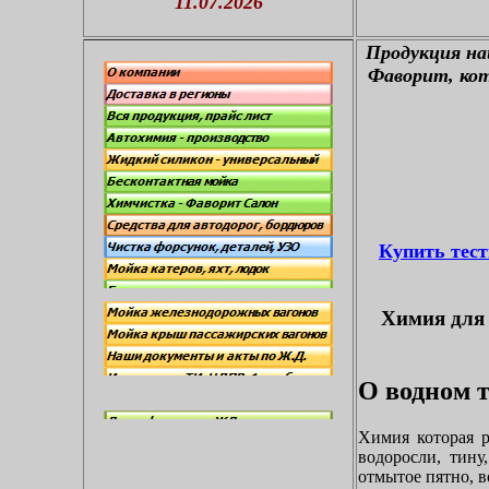
11.07.2026
П
родукция н
Фаворит, кот
Купить тес
Химия для 
О водном т
Химия которая р
водоросли, тину
отмытое пятно, в