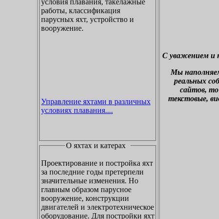
условия плавания, такелажные
работы, классификация
парусных яхт, устройство и
вооружение.
С уважением и 
М
ы наполняе
реальных со
сайтов, то
текстовые, ви
Управление яхтами в различных
условиях плавания....
О яхтах и катерах
Проектирование и постройка яхт
за последние годы претерпели
значительные изменения. Но
главным образом парусное
вооружение, конструкции
двигателей и электротехническое
оборудование. Для постройки яхт