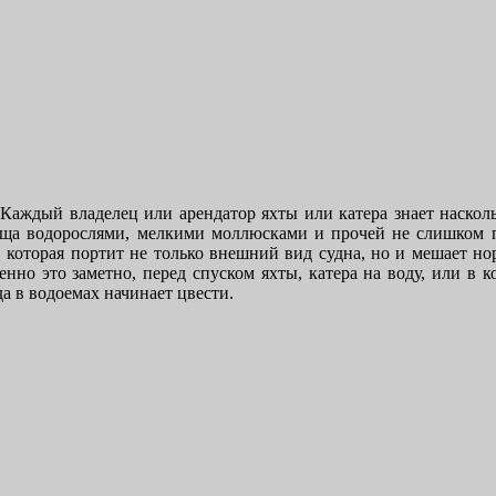
Каждый владелец или арендатор яхты или катера знает насколь
ища водорослями, мелкими моллюсками и прочей не слишком 
, которая портит не только внешний вид судна, но и мешает н
нно это заметно, перед спуском яхты, катера на воду, или в к
да в водоемах начинает цвести.