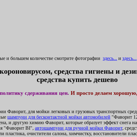
ные и большем количестве смотрите фотографии
здесь...
и
здесь...
 короновирусом, средства гигиены и де
средства купить дешево
политику сдерживания цен.
И просто делаем хорошую
и Фаворит, для мойки легковых и грузовых транспортных средс
ные
шампуни для бесконтактной мойки автомобилей
"Фаворит 12
ена, и другую химию Фаворит, которые образует эффект снега н
я "Фаворит BI",
автошампуни для ручной мойки Фаворит
, сред
и пластика, очистители салона, химчистку, восстановители плас