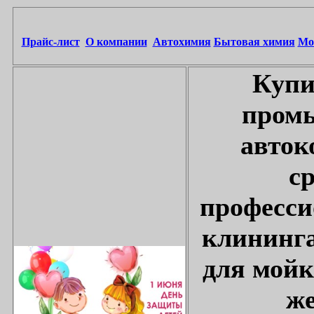
Прайс-лист
О компании
Автохимия
Бытовая химия
Мо
Купи
промы
авток
с
професси
клининга
для мойк
же