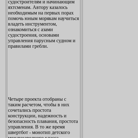
судостроителям и начинающим
яхтсменам. Автору казалось
необходимым на первых порах
помочь юным морякам научиться
владеть инструментом,
ознакомиться с азами
судостроения, основами
управления парусным судном и
правилами гребли.
Четыре проекта отобраны с
таким расчетом, чтобы в них
сочетались простота
конструкции, надежность и
безопасность плавания, простота
управления. В то же время
швертбот - монотип детского
международного класса