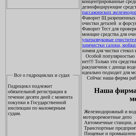
концентрированные средс
дезинфицирующие средст
пассажирских железнодо
Фаворит Щ разрешенных
очистки деталей и форсу
Фаворит Тест для проверк
моющие средства для очи
ультразвуковые очистите
химчистки салона, мойки
химия для чистки стекол и
Особой популярностью 
нет!!! Только эти средст
ракушечник с днища водн
идеально подходит для м
Все о гидроциклах и судах
Сейчас наша фирма рабо
Гидроцикл подлежит
Наша фирма
обязательной регистрации в
течение десяти дней с момента
м
покупки в Государственной
инспекции по маломерным
Железнодорожный и водн
судам.
мотороремонтные депо
Автомоечные станции, а
Транспортные предприят
Пищевые и промышленны