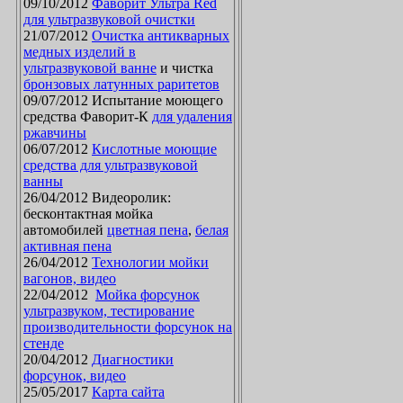
09/10/2012
Фаворит Ультра Red
для ультразвуковой очистки
21/07/2012
Очистка антикварных
медных изделий в
ультразвуковой ванне
и чистка
бронзовых латунных раритетов
09/07/2012 Испытание моющего
средства Фаворит-К
для удаления
ржавчины
06/07/2012
Кислотные моющие
средства для ультразвуковой
ванны
26/04/2012 Видеоролик:
бесконтактная мойка
автомобилей
цветная пена
,
белая
активная пена
26/04/2012
Технологии мойки
вагонов, видео
22/04/2012
Мойка форсунок
ультразвуком, тестирование
производительности форсунок на
стенде
20/04/2012
Диагностики
форсунок, видео
25/05/2017
Карта сайта