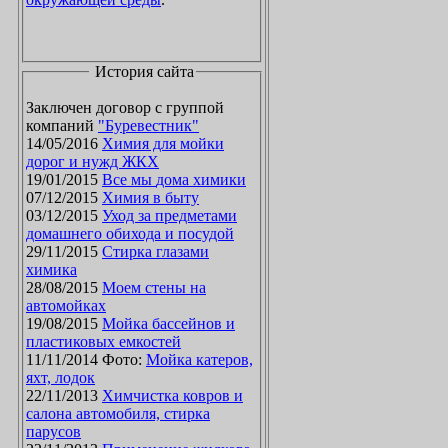
История сайта
Заключен договор с группой
компаний
"Буревестник"
14/05/2016
Химия для мойки
дорог и нужд ЖКХ
19/01/2015
Все мы дома химики
07/12/2015
Химия в быту
03/12/2015
Уход за предметами
домашнего обихода и посудой
29/11/2015
Стирка глазами
химика
28/08/2015
Моем стены на
автомойках
19/08/2015
Мойка бассейнов и
пластиковых емкостей
11/11/2014 Фото:
Мойка катеров,
яхт, лодок
22/11/2013
Химчистка ковров и
салона автомобиля, стирка
парусов