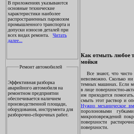
В приложениях указываются
основные технические
характеристики наиболее
распространенных паровозом
промышленного транспорта и
допуски износов деталей при
всех видах ремонта.
Читать
далее...
Как отмыть любое т
мойки
Ремонт автомобилей
Все знают, что чисто 
невозможно. Сколько ни 
Эффективная разборка
темных машинах. Если ме
аварийного автомобиля на
в лице поверхностно-акт
ремонтном предприятии
им приходится помогать
обеспечивается наличием
смыть этот раствор и оп
производственной площади,
Нужно механическое вм
оборудования, инструмента для
поролоновыми губками
разборочно-сборочных работ.
микроповреждений покры
поверхности растирочн
поверхности.