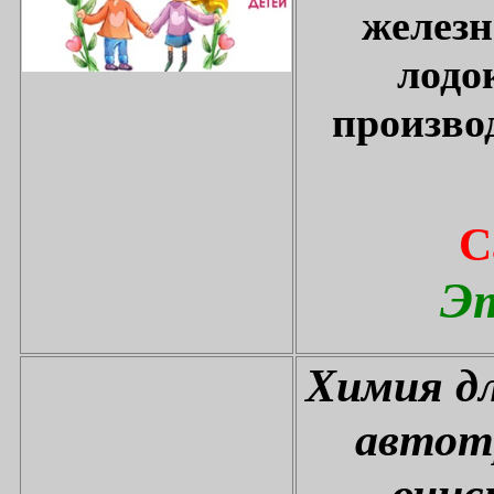
железн
лодо
произво
С
Эт
Химия дл
автот
очис