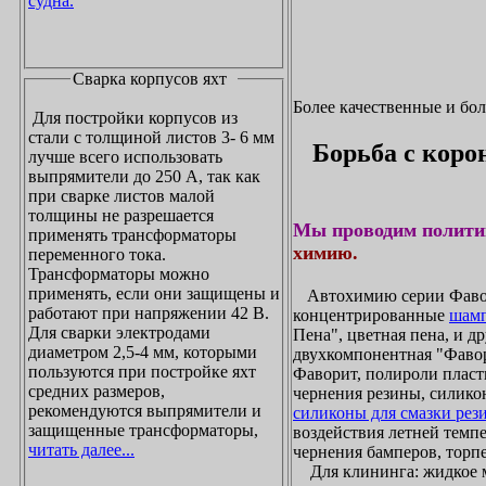
судна.
Сварка корпусов яхт
Более качественные и бо
Для постройки корпусов из
стали с толщиной листов 3- 6 мм
Борьба с коро
лучше всего использовать
выпрямители до 250 А, так как
при сварке листов малой
толщины не разрешается
Мы проводим полити
применять трансформаторы
химию.
переменного тока.
Трансформаторы можно
применять, если они защищены и
Автохимию серии Фавори
работают при напряжении 42 В.
концентрированные
шамп
Для сварки электродами
Пена", цветная пена, и д
диаметром 2,5-4 мм, которыми
двухкомпонентная "Фаво
пользуются при постройке яхт
Фаворит, полироли пласти
средних размеров,
чернения резины, силикон
рекомендуются выпрямители и
силиконы для смазки рез
защищенные трансформаторы,
воздействия летней темпе
читать далее...
чернения бамперов, торпе
Для клининга: жидкое мы