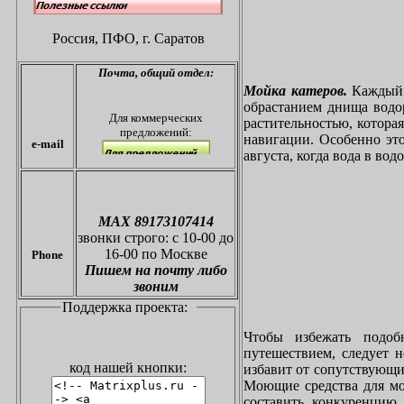
Россия, ПФО,
г. Саратов
Почта,
общий отдел:
Мойка катеров.
Каждый в
обрастанием днища водо
Для коммерческих
растительностью, котора
предложений:
навигации. Особенно это
e-mail
августа, когда вода в вод
МАХ 89173107414
звонки
строго: с 10-00 до
16-00 по Москве
Phone
Пишем на почту либо
звоним
Поддержка проекта:
Чтобы избежать подоб
путешествием, следует 
код нашей кнопки:
избавит от сопутствующи
Моющие средства для мо
составить конкуренцию