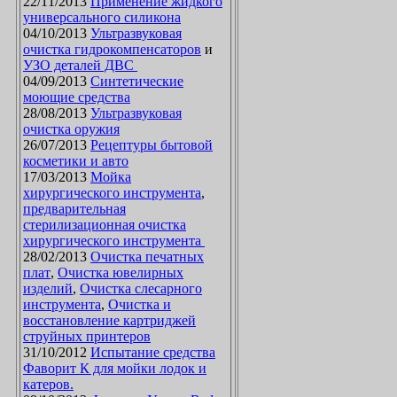
22/11/2013
Применение жидкого
универсального силикона
04/10/2013
Ультразвуковая
очистка гидрокомпенсаторов
и
УЗО деталей ДВС
04/09/2013
Синтетические
моющие средства
28/08/2013
Ультразвуковая
очистка оружия
26/07/2013
Рецептуры бытовой
косметики и авто
17/03/2013
Мойка
хирургического инструмента
,
предварительная
стерилизационная очистка
хирургического инструмента
28/02/2013
Очистка печатных
плат
,
Очистка ювелирных
изделий
,
Очистка слесарного
инструмента
,
Очистка и
восстановление картриджей
струйных принтеров
31/10/2012
Испытание средства
Фаворит К для мойки лодок и
катеров.