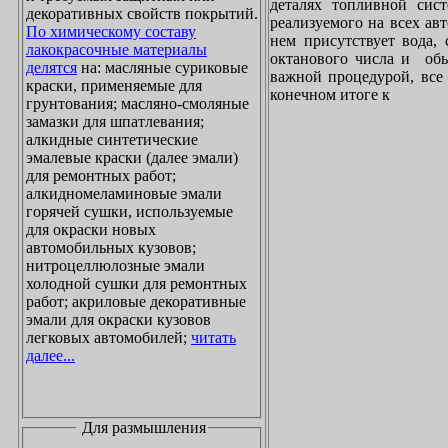
деталях топливной сист
декоративных свойств покрытий.
реализуемого на всех ав
По химическому составу
нем присутствует вода, 
лакокрасочные материалы
октанового числа и обы
делятся
на: масляные суриковые
важной процедурой, все 
краски, применяемые для
конечном итоге к
грунтования; масляно-смоляные
замазки для шпатлевания;
алкидные синтетические
эмалевые краски (далее эмали)
для ремонтных работ;
алкидномеламиновые эмали
горячей сушки, используемые
для окраски новых
автомобильных кузовов;
нитроцеллюлозные эмали
холодной сушки для ремонтных
работ; акриловые декоративные
эмали для окраски кузовов
легковых автомобилей;
читать
далее...
Для размышления