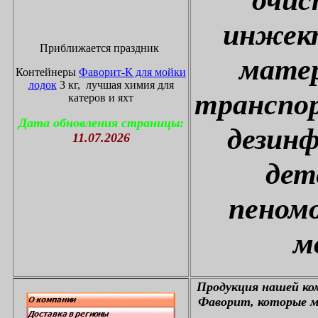
инжект
Приближается праздник
матер
Контейнеры
Фаворит-К для мойки
лодок
3 кг, лучшая химия для
транспор
катеров и яхт
Дата обновления страницы:
дезин
11.07.2026
дет
пеном
м
П
родукция нашей к
Фаворит, которые м