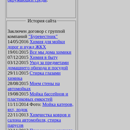
История сайта
Заключен договор с группой
компаний
"Буревестник"
14/05/2016
Химия для мойки
дорог и нужд ЖКХ
19/01/2015
Все мы дома химики
07/12/2015
Химия в быту
03/12/2015
Уход за предметами
домашнего обихода и посудой
29/11/2015
Стирка глазами
химика
28/08/2015
Моем стены на
автомойках
19/08/2015
Мойка бассейнов и
пластиковых емкостей
11/11/2014 Фото:
Мойка катеров,
яхт, лодок
22/11/2013
Химчистка ковров и
салона автомобиля, стирка
парусов