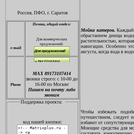
Россия, ПФО,
г. Саратов
Почта,
общий отдел:
Мойка катеров.
Каждый в
обрастанием днища водо
Для коммерческих
растительностью, котора
предложений:
навигации. Особенно это
e-mail
августа, когда вода в вод
МАХ 89173107414
звонки
строго: с 10-00 до
16-00 по Москве
Phone
Пишем на почту либо
звоним
Поддержка проекта:
Чтобы избежать подоб
путешествием, следует 
код нашей кнопки:
избавит от сопутствующи
Моющие средства для мо
составить конкуренцию