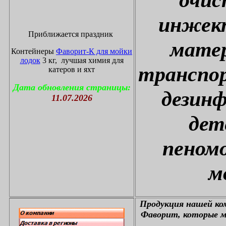
инжект
Приближается праздник
матер
Контейнеры
Фаворит-К для мойки
лодок
3 кг, лучшая химия для
транспор
катеров и яхт
Дата обновления страницы:
дезин
11.07.2026
дет
пеном
м
П
родукция нашей к
Фаворит, которые м