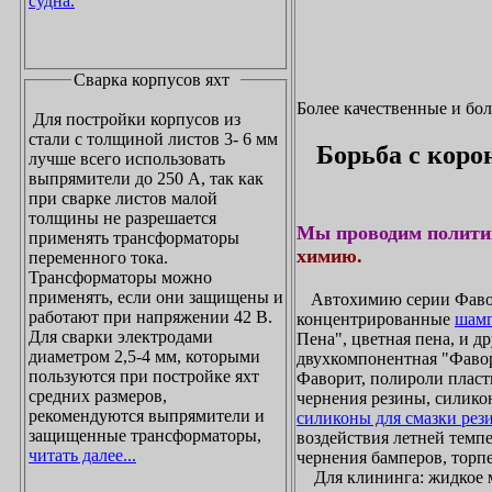
судна.
Сварка корпусов яхт
Более качественные и бо
Для постройки корпусов из
стали с толщиной листов 3- 6 мм
Борьба с коро
лучше всего использовать
выпрямители до 250 А, так как
при сварке листов малой
толщины не разрешается
Мы проводим полити
применять трансформаторы
химию.
переменного тока.
Трансформаторы можно
применять, если они защищены и
Автохимию серии Фавори
работают при напряжении 42 В.
концентрированные
шамп
Для сварки электродами
Пена", цветная пена, и д
диаметром 2,5-4 мм, которыми
двухкомпонентная "Фаво
пользуются при постройке яхт
Фаворит, полироли пласти
средних размеров,
чернения резины, силикон
рекомендуются выпрямители и
силиконы для смазки рез
защищенные трансформаторы,
воздействия летней темпе
читать далее...
чернения бамперов, торпе
Для клининга: жидкое мы