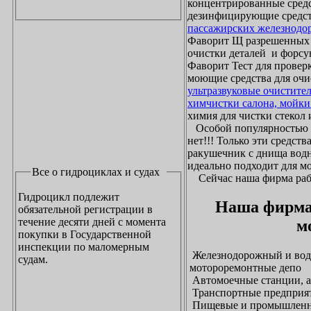
концентрированные средс
дезинфицирующие средст
пассажирских железнодо
Фаворит Щ разрешенных
очистки деталей и форсу
Фаворит Тест для проверк
моющие средства для очи
ультразвуковые очистите
химчистки салона, мойки
химия для чистки стекол и
Особой популярностью 
нет!!! Только эти средст
ракушечник с днища водн
идеально подходит для м
Все о гидроциклах и судах
Сейчас наша фирма рабо
Гидроцикл подлежит
Наша фирма
обязательной регистрации в
течение десяти дней с момента
м
покупки в Государственной
инспекции по маломерным
Железнодорожный и водн
судам.
мотороремонтные депо
Автомоечные станции, а
Транспортные предприят
Пищевые и промышленны