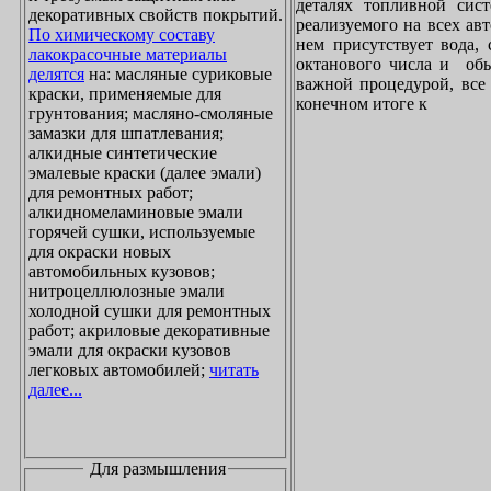
деталях топливной сист
декоративных свойств покрытий.
реализуемого на всех ав
По химическому составу
нем присутствует вода, 
лакокрасочные материалы
октанового числа и обы
делятся
на: масляные суриковые
важной процедурой, все 
краски, применяемые для
конечном итоге к
грунтования; масляно-смоляные
замазки для шпатлевания;
алкидные синтетические
эмалевые краски (далее эмали)
для ремонтных работ;
алкидномеламиновые эмали
горячей сушки, используемые
для окраски новых
автомобильных кузовов;
нитроцеллюлозные эмали
холодной сушки для ремонтных
работ; акриловые декоративные
эмали для окраски кузовов
легковых автомобилей;
читать
далее...
Для размышления