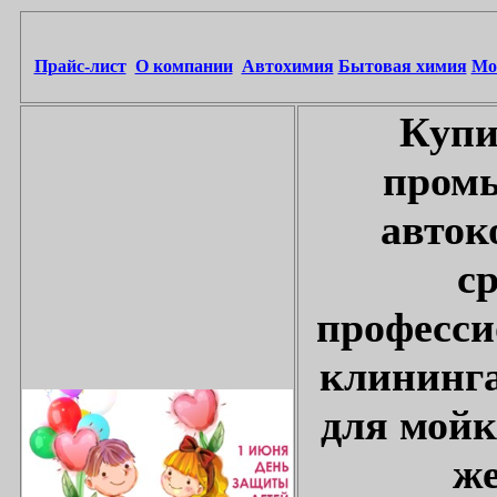
Прайс-лист
О компании
Автохимия
Бытовая химия
Мо
Купи
промы
авток
с
професси
клининга
для мойк
же