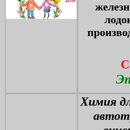
железн
лодо
произво
С
Эт
Химия дл
автот
очис