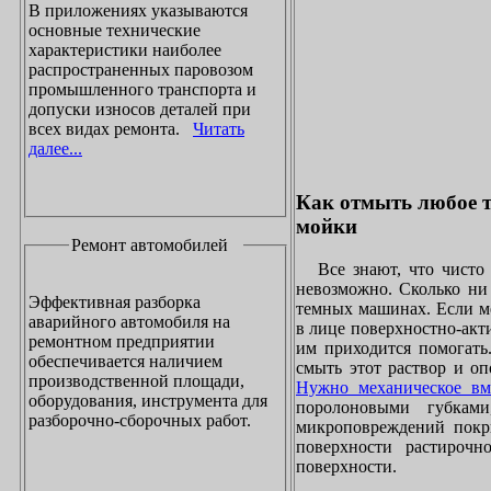
В приложениях указываются
основные технические
характеристики наиболее
распространенных паровозом
промышленного транспорта и
допуски износов деталей при
всех видах ремонта.
Читать
далее...
Как отмыть любое т
мойки
Ремонт автомобилей
Все знают, что чисто 
невозможно. Сколько ни 
Эффективная разборка
темных машинах. Если ме
аварийного автомобиля на
в лице поверхностно-акт
ремонтном предприятии
им приходится помогать
обеспечивается наличием
смыть этот раствор и оп
производственной площади,
Нужно механическое вм
оборудования, инструмента для
поролоновыми губками
разборочно-сборочных работ.
микроповреждений покры
поверхности растирочн
поверхности.