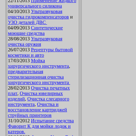
22/11/2013
Применение жидкого
универсального силикона
04/10/2013
Ультразвуковая
очистка гидрокомпенсаторов
и
УЗО деталей ДВС
04/09/2013
Синтетические
моющие средства
28/08/2013
Ультразвуковая
очистка оружия
26/07/2013
Рецептуры бытовой
косметики и авто
17/03/2013
Мойка
хирургического инструмента
,
предварительная
стерилизационная очистка
хирургического инструмента
28/02/2013
Очистка печатных
плат
,
Очистка ювелирных
изделий
,
Очистка слесарного
инструмента
,
Очистка и
восстановление картриджей
струйных принтеров
31/10/2012
Испытание средства
Фаворит К для мойки лодок и
катеров.