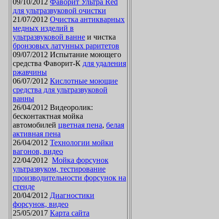
09/10/2012
Фаворит Ультра Red
для ультразвуковой очистки
21/07/2012
Очистка антикварных
медных изделий в
ультразвуковой ванне
и чистка
бронзовых латунных раритетов
09/07/2012 Испытание моющего
средства Фаворит-К
для удаления
ржавчины
06/07/2012
Кислотные моющие
средства для ультразвуковой
ванны
26/04/2012 Видеоролик:
бесконтактная мойка
автомобилей
цветная пена
,
белая
активная пена
26/04/2012
Технологии мойки
вагонов, видео
22/04/2012
Мойка форсунок
ультразвуком, тестирование
производительности форсунок на
стенде
20/04/2012
Диагностики
форсунок, видео
25/05/2017
Карта сайта