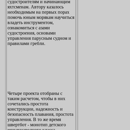
судостроителям и начинающим
яхтсменам. Автору казалось
необходимым на первых порах
помочь юным морякам научиться
владеть инструментом,
ознакомиться с азами
судостроения, основами
управления парусным судном и
правилами гребли.
Четыре проекта отобраны с
таким расчетом, чтобы в них
сочетались простота
конструкции, надежность и
безопасность плавания, простота
управления. В то же время
швертбот - монотип детского
международного класса