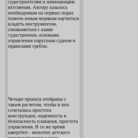
судостроителям и начинающим
яхтсменам. Автору казалось
необходимым на первых порах
помочь юным морякам научиться
владеть инструментом,
ознакомиться с азами
судостроения, основами
управления парусным судном и
правилами гребли.
Четыре проекта отобраны с
таким расчетом, чтобы в них
сочетались простота
конструкции, надежность и
безопасность плавания, простота
управления. В то же время
швертбот - монотип детского
международного класса