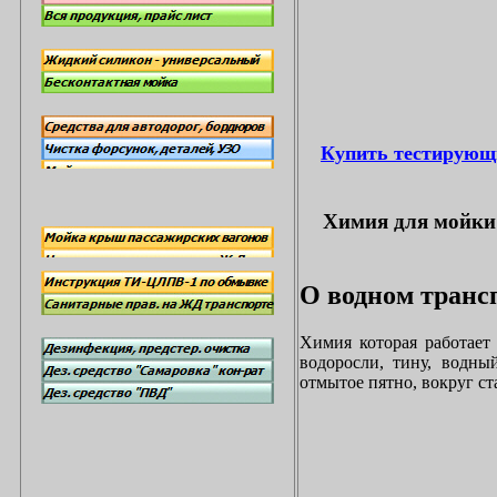
Купить тестирующ
Химия для мойки 
О водном трансп
Химия которая работает
водоросли, тину, водны
отмытое пятно, вокруг с