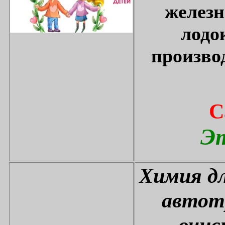
железн
лодо
произво
С
Эт
Химия дл
автот
очис