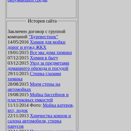
История сайта
Заключен договор с группой
компаний
"Буревестник"
14/05/2016
Химия для мойки
дорог и нужд ЖКХ
19/01/2015
Все мы дома химики
07/12/2015
Химия в быту
03/12/2015
Уход за предметами
домашнего обихода и посудой
29/11/2015
Стирка глазами
химика
28/08/2015
Моем стены на
автомойках
19/08/2015
Мойка бассейнов и
пластиковых емкостей
11/11/2014 Фото:
Мойка катеров,
яхт, лодок
22/11/2013
Химчистка ковров и
салона автомобиля, стирка
парусов