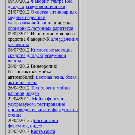
09/10/2012
Фаворит Ультра Red
для ультразвуковой очистки
21/07/2012
Очистка антикварных
медных изделий в
ультразвуковой ванне
и чистка
бронзовых латунных раритетов
09/07/2012 Испытание моющего
средства Фаворит-К
для удаления
ржавчины
06/07/2012
Кислотные моющие
средства для ультразвуковой
ванны
26/04/2012 Видеоролик:
бесконтактная мойка
автомобилей
цветная пена
,
белая
активная пена
26/04/2012
Технологии мойки
вагонов, видео
22/04/2012
Мойка форсунок
ультразвуком, тестирование
производительности форсунок на
стенде
20/04/2012
Диагностики
форсунок, видео
25/05/2017
Карта сайта