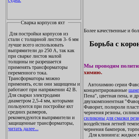
судна.
Сварка корпусов яхт
Более качественные и бо
Для постройки корпусов из
стали с толщиной листов 3- 6 мм
Борьба с коро
лучше всего использовать
выпрямители до 250 А, так как
при сварке листов малой
толщины не разрешается
Мы проводим полити
применять трансформаторы
химию.
переменного тока.
Трансформаторы можно
применять, если они защищены и
Автохимию серии Фавори
работают при напряжении 42 В.
концентрированные
шамп
Для сварки электродами
Пена", цветная пена, и д
диаметром 2,5-4 мм, которыми
двухкомпонентная "Фаво
пользуются при постройке яхт
Фаворит, полироли пласти
средних размеров,
чернения резины, силикон
рекомендуются выпрямители и
силиконы для смазки рез
защищенные трансформаторы,
воздействия летней темпе
читать далее...
чернения бамперов, торпе
Для клининга: жидкое мы