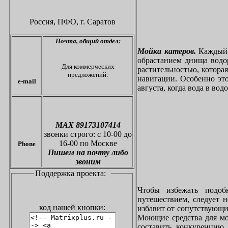
Россия, ПФО,
г. Саратов
Почта,
общий отдел:
Мойка катеров.
Каждый в
обрастанием днища водо
Для коммерческих
растительностью, котора
предложений:
навигации. Особенно это
e-mail
августа, когда вода в вод
МАХ 89173107414
звонки
строго: с 10-00 до
16-00 по Москве
Phone
Пишем на почту либо
звоним
Поддержка проекта:
Чтобы избежать подоб
путешествием, следует 
код нашей кнопки:
избавит от сопутствующи
Моющие средства для мо
составить конкуренцию