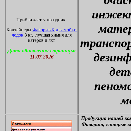
инжект
Приближается праздник
матер
Контейнеры
Фаворит-К для мойки
лодок
3 кг, лучшая химия для
транспор
катеров и яхт
Дата обновления страницы:
дезин
11.07.2026
дет
пеном
м
П
родукция нашей к
Фаворит, которые м