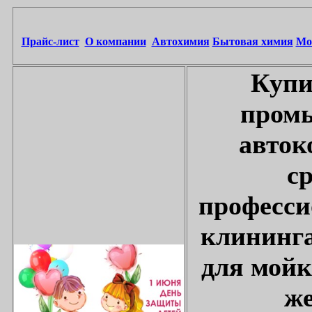
Прайс-лист
О компании
Автохимия
Бытовая химия
Мо
Купи
промы
авток
с
професси
клининга
для мойк
же