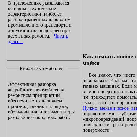
В приложениях указываются
основные технические
характеристики наиболее
распространенных паровозом
промышленного транспорта и
допуски износов деталей при
всех видах ремонта.
Читать
далее...
Как отмыть любое т
мойки
Ремонт автомобилей
Все знают, что чисто 
невозможно. Сколько ни 
Эффективная разборка
темных машинах. Если ме
аварийного автомобиля на
в лице поверхностно-акт
ремонтном предприятии
им приходится помогать
обеспечивается наличием
смыть этот раствор и оп
производственной площади,
Нужно механическое вм
оборудования, инструмента для
поролоновыми губками
разборочно-сборочных работ.
микроповреждений покры
поверхности растирочн
поверхности.