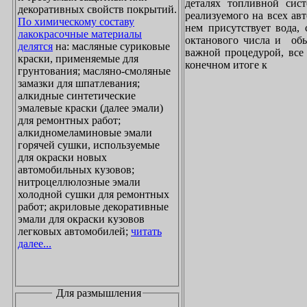
деталях топливной сист
декоративных свойств покрытий.
реализуемого на всех ав
По химическому составу
нем присутствует вода, 
лакокрасочные материалы
октанового числа и обы
делятся
на: масляные суриковые
важной процедурой, все 
краски, применяемые для
конечном итоге к
грунтования; масляно-смоляные
замазки для шпатлевания;
алкидные синтетические
эмалевые краски (далее эмали)
для ремонтных работ;
алкидномеламиновые эмали
горячей сушки, используемые
для окраски новых
автомобильных кузовов;
нитроцеллюлозные эмали
холодной сушки для ремонтных
работ; акриловые декоративные
эмали для окраски кузовов
легковых автомобилей;
читать
далее...
Для размышления