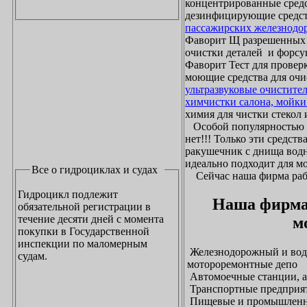
концентрированные средс
дезинфицирующие средст
пассажирских железнодо
Фаворит Щ разрешенных
очистки деталей и форсу
Фаворит Тест для проверк
моющие средства для очи
ультразвуковые очистите
химчистки салона, мойки
химия для чистки стекол и
Особой популярностью 
нет!!! Только эти средст
ракушечник с днища водн
идеально подходит для м
Все о гидроциклах и судах
Сейчас наша фирма рабо
Гидроцикл подлежит
Наша фирма
обязательной регистрации в
течение десяти дней с момента
м
покупки в Государственной
инспекции по маломерным
Железнодорожный и водн
судам.
мотороремонтные депо
Автомоечные станции, а
Транспортные предприят
Пищевые и промышленны