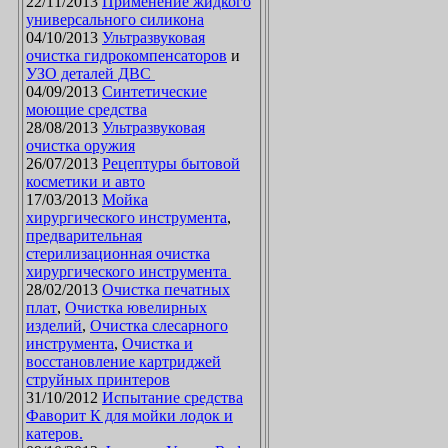
22/11/2013
Применение жидкого
универсального силикона
04/10/2013
Ультразвуковая
очистка гидрокомпенсаторов
и
УЗО деталей ДВС
04/09/2013
Синтетические
моющие средства
28/08/2013
Ультразвуковая
очистка оружия
26/07/2013
Рецептуры бытовой
косметики и авто
17/03/2013
Мойка
хирургического инструмента
,
предварительная
стерилизационная очистка
хирургического инструмента
28/02/2013
Очистка печатных
плат
,
Очистка ювелирных
изделий
,
Очистка слесарного
инструмента
,
Очистка и
восстановление картриджей
струйных принтеров
31/10/2012
Испытание средства
Фаворит К для мойки лодок и
катеров.