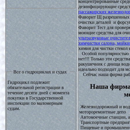
концентрированные средс
дезинфицирующие средст
пассажирских железнодо
Фаворит Щ разрешенных
очистки деталей и форсу
Фаворит Тест для проверк
моющие средства для очи
ультразвуковые очистите
химчистки салона, мойки
химия для чистки стекол и
Особой популярностью 
нет!!! Только эти средст
ракушечник с днища водн
идеально подходит для м
Все о гидроциклах и судах
Сейчас наша фирма рабо
Гидроцикл подлежит
Наша фирма
обязательной регистрации в
течение десяти дней с момента
м
покупки в Государственной
инспекции по маломерным
Железнодорожный и водн
судам.
мотороремонтные депо
Автомоечные станции, а
Транспортные предприят
Пищевые и промышленны