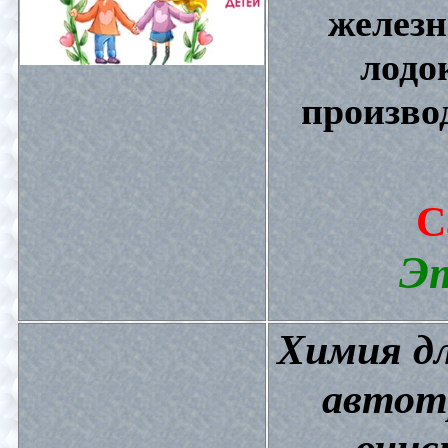
железн
лодо
произво
С
Эт
Химия дл
автот
очис