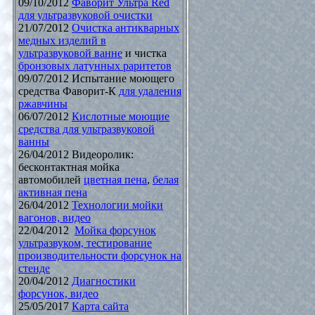
09/10/2012
Фаворит Ультра Red
для ультразвуковой очистки
21/07/2012
Очистка антикварных
медных изделий в
ультразвуковой ванне
и чистка
бронзовых латунных раритетов
09/07/2012 Испытание моющего
средства Фаворит-К
для удаления
ржавчины
06/07/2012
Кислотные моющие
средства для ультразвуковой
ванны
26/04/2012 Видеоролик:
бесконтактная мойка
автомобилей
цветная пена
,
белая
активная пена
26/04/2012
Технологии мойки
вагонов, видео
22/04/2012
Мойка форсунок
ультразвуком, тестирование
производительности форсунок на
стенде
20/04/2012
Диагностики
форсунок, видео
25/05/2017
Карта сайта