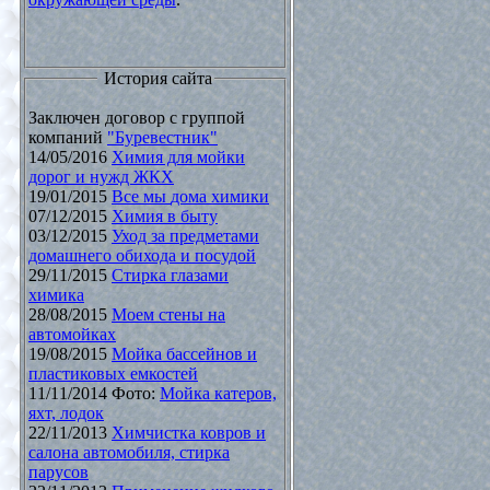
История сайта
Заключен договор с группой
компаний
"Буревестник"
14/05/2016
Химия для мойки
дорог и нужд ЖКХ
19/01/2015
Все мы дома химики
07/12/2015
Химия в быту
03/12/2015
Уход за предметами
домашнего обихода и посудой
29/11/2015
Стирка глазами
химика
28/08/2015
Моем стены на
автомойках
19/08/2015
Мойка бассейнов и
пластиковых емкостей
11/11/2014 Фото:
Мойка катеров,
яхт, лодок
22/11/2013
Химчистка ковров и
салона автомобиля, стирка
парусов