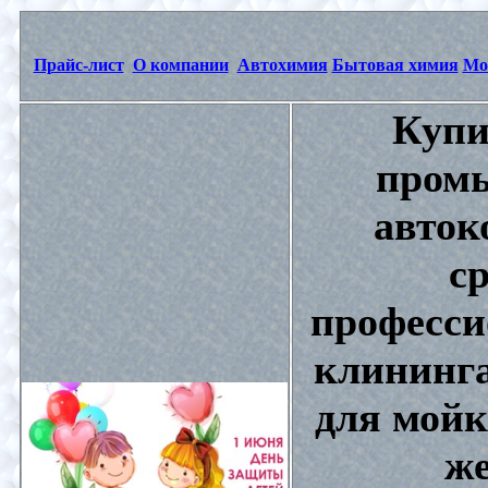
Прайс-лист
О компании
Автохимия
Бытовая химия
Мо
Купи
промы
авток
с
професси
клининга
для мойк
же