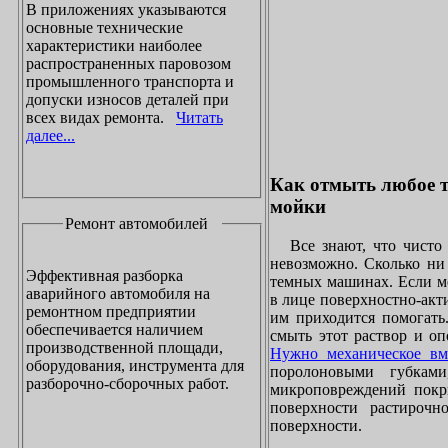
В приложениях указываются
основные технические
характеристики наиболее
распространенных паровозом
промышленного транспорта и
допуски износов деталей при
всех видах ремонта.
Читать
далее...
Как отмыть любое т
мойки
Ремонт автомобилей
Все знают, что чисто 
невозможно. Сколько ни 
Эффективная разборка
темных машинах. Если ме
аварийного автомобиля на
в лице поверхностно-акт
ремонтном предприятии
им приходится помогать
обеспечивается наличием
смыть этот раствор и оп
производственной площади,
Нужно механическое вм
оборудования, инструмента для
поролоновыми губками
разборочно-сборочных работ.
микроповреждений покры
поверхности растирочн
поверхности.