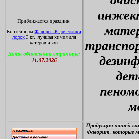
инжект
Приближается праздник
матер
Контейнеры
Фаворит-К для мойки
лодок
3 кг, лучшая химия для
транспор
катеров и яхт
Дата обновления страницы:
дезин
11.07.2026
дет
пеном
м
П
родукция нашей к
Фаворит, которые м