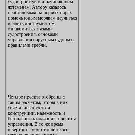
судостроителям и начинающим
яхтсменам. Автору казалось
необходимым на первых порах
помочь юным морякам научиться
владеть инструментом,
ознакомиться с азами
судостроения, основами
управления парусным судном и
правилами гребли.
Четыре проекта отобраны с
таким расчетом, чтобы в них
сочетались простота
конструкции, надежность и
безопасность плавания, простота
управления. В то же время
швертбот - монотип детского
международного класса