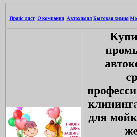
Прайс-лист
О компании
Автохимия
Бытовая химия
Мо
Купи
промы
авток
с
професси
клининга
для мойк
же