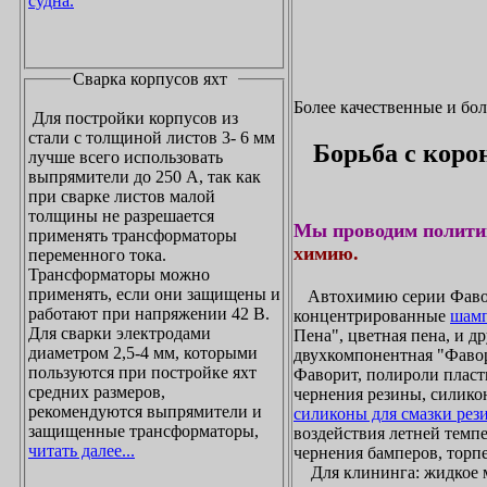
судна.
Сварка корпусов яхт
Более качественные и бо
Для постройки корпусов из
стали с толщиной листов 3- 6 мм
Борьба с коро
лучше всего использовать
выпрямители до 250 А, так как
при сварке листов малой
толщины не разрешается
Мы проводим полити
применять трансформаторы
химию.
переменного тока.
Трансформаторы можно
применять, если они защищены и
Автохимию серии Фавори
работают при напряжении 42 В.
концентрированные
шамп
Для сварки электродами
Пена", цветная пена, и д
диаметром 2,5-4 мм, которыми
двухкомпонентная "Фаво
пользуются при постройке яхт
Фаворит, полироли пласти
средних размеров,
чернения резины, силикон
рекомендуются выпрямители и
силиконы для смазки рез
защищенные трансформаторы,
воздействия летней темпе
читать далее...
чернения бамперов, торпе
Для клининга: жидкое мы