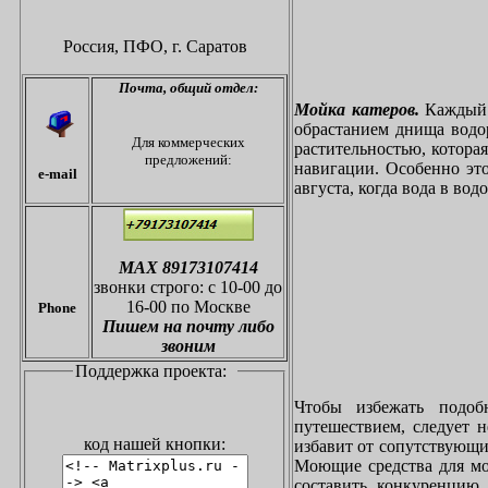
Россия, ПФО,
г. Саратов
Почта,
общий отдел:
Мойка катеров.
Каждый в
обрастанием днища водо
Для коммерческих
растительностью, котора
предложений:
навигации. Особенно это
e-mail
августа, когда вода в вод
МАХ 89173107414
звонки
строго: с 10-00 до
16-00 по Москве
Phone
Пишем на почту либо
звоним
Поддержка проекта:
Чтобы избежать подоб
путешествием, следует 
код нашей кнопки:
избавит от сопутствующи
Моющие средства для мо
составить конкуренцию