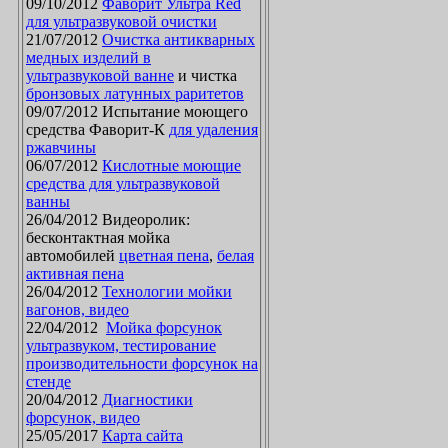
09/10/2012
Фаворит Ультра Red
для ультразвуковой очистки
21/07/2012
Очистка антикварных
медных изделий в
ультразвуковой ванне
и чистка
бронзовых латунных раритетов
09/07/2012 Испытание моющего
средства Фаворит-К
для удаления
ржавчины
06/07/2012
Кислотные моющие
средства для ультразвуковой
ванны
26/04/2012 Видеоролик:
бесконтактная мойка
автомобилей
цветная пена
,
белая
активная пена
26/04/2012
Технологии мойки
вагонов, видео
22/04/2012
Мойка форсунок
ультразвуком, тестирование
производительности форсунок на
стенде
20/04/2012
Диагностики
форсунок, видео
25/05/2017
Карта сайта