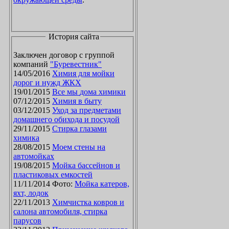
История сайта
Заключен договор с группой
компаний
"Буревестник"
14/05/2016
Химия для мойки
дорог и нужд ЖКХ
19/01/2015
Все мы дома химики
07/12/2015
Химия в быту
03/12/2015
Уход за предметами
домашнего обихода и посудой
29/11/2015
Стирка глазами
химика
28/08/2015
Моем стены на
автомойках
19/08/2015
Мойка бассейнов и
пластиковых емкостей
11/11/2014 Фото:
Мойка катеров,
яхт, лодок
22/11/2013
Химчистка ковров и
салона автомобиля, стирка
парусов