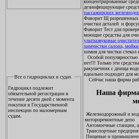
концентрированные средс
дезинфицирующие средст
пассажирских железнодо
Фаворит Щ разрешенных
очистки деталей и форсу
Фаворит Тест для проверк
моющие средства для очи
ультразвуковые очистите
химчистки салона, мойки
химия для чистки стекол и
Особой популярностью 
нет!!! Только эти средст
ракушечник с днища водн
идеально подходит для м
Все о гидроциклах и судах
Сейчас наша фирма рабо
Гидроцикл подлежит
Наша фирма
обязательной регистрации в
течение десяти дней с момента
м
покупки в Государственной
инспекции по маломерным
Железнодорожный и водн
судам.
мотороремонтные депо
Автомоечные станции, а
Транспортные предприят
Пищевые и промышленны