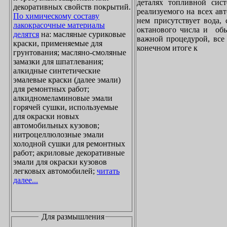
деталях топливной сист
декоративных свойств покрытий.
реализуемого на всех ав
По химическому составу
нем присутствует вода, 
лакокрасочные материалы
октанового числа и обы
делятся
на: масляные суриковые
важной процедурой, все 
краски, применяемые для
конечном итоге к
грунтования; масляно-смоляные
замазки для шпатлевания;
алкидные синтетические
эмалевые краски (далее эмали)
для ремонтных работ;
алкидномеламиновые эмали
горячей сушки, используемые
для окраски новых
автомобильных кузовов;
нитроцеллюлозные эмали
холодной сушки для ремонтных
работ; акриловые декоративные
эмали для окраски кузовов
легковых автомобилей;
читать
далее...
Для размышления