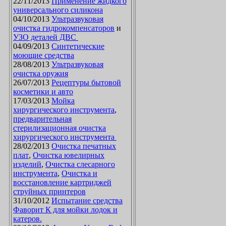
22/11/2013
Применение жидкого
универсального силикона
04/10/2013
Ультразвуковая
очистка гидрокомпенсаторов
и
УЗО деталей ДВС
04/09/2013
Синтетические
моющие средства
28/08/2013
Ультразвуковая
очистка оружия
26/07/2013
Рецептуры бытовой
косметики и авто
17/03/2013
Мойка
хирургического инструмента
,
предварительная
стерилизационная очистка
хирургического инструмента
28/02/2013
Очистка печатных
плат
,
Очистка ювелирных
изделий
,
Очистка слесарного
инструмента
,
Очистка и
восстановление картриджей
струйных принтеров
31/10/2012
Испытание средства
Фаворит К для мойки лодок и
катеров.