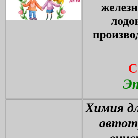
железн
лодо
произво
С
Эт
Химия дл
автот
очис