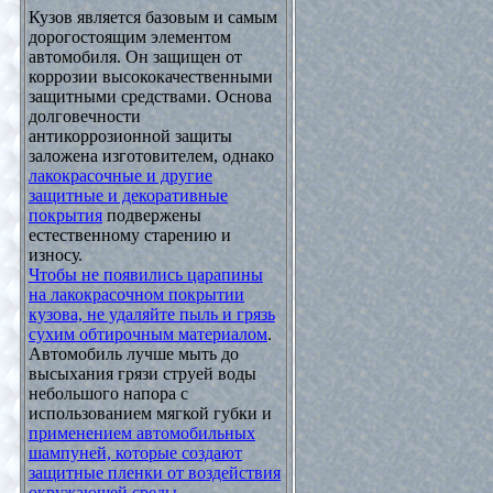
Кузов является базовым и самым
дорогостоящим элементом
автомобиля. Он защищен от
коррозии высококачественными
защитными средствами. Основа
долговечности
антикоррозионной защиты
заложена изготовителем, однако
лакокрасочные и другие
защитные и декоративные
покрытия
подвержены
естественному старению и
износу.
Чтобы не появились царапины
на лакокрасочном покрытии
кузова, не удаляйте пыль и грязь
сухим обтирочным материалом
.
Автомобиль лучше мыть до
высыхания грязи струей воды
небольшого напора с
использованием мягкой губки и
применением автомобильных
шампуней, которые создают
защитные пленки от воздействия
окружающей среды
.