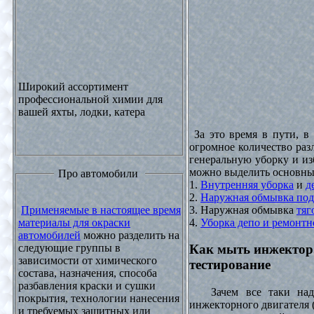
Широкий ассортимент
профессиональной химии для
вашей яхты, лодки, катера
За это время в пути, в
огромное количество раз
генеральную уборку и из
можно выделить основны
Про автомобили
1.
Внутренняя уборка
и
д
2.
Наружная обмывка под
3. Наружная обмывка
тяг
Применяемые в настоящее время
4.
Уборка депо и ремонтн
материалы для окраски
автомобилей
можно разделить на
следующие группы в
Как мыть инжектор
зависимости от химического
тестирование
состава, назначения, способа
разбавления краски и сушки
Зачем все таки надо
покрытия, технологии нанесения
инжекторного двигателя 
и требуемых защитных или