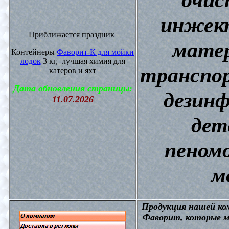
инжект
Приближается праздник
матер
Контейнеры
Фаворит-К для мойки
лодок
3 кг, лучшая химия для
транспор
катеров и яхт
Дата обновления страницы:
дезин
11.07.2026
дет
пеном
м
П
родукция нашей к
Фаворит, которые м