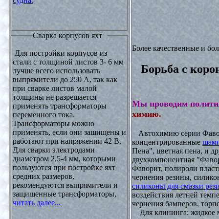
судна.
Сварка корпусов яхт
Более качественные и бо
Для постройки корпусов из
стали с толщиной листов 3- 6 мм
Борьба с коро
лучше всего использовать
выпрямители до 250 А, так как
при сварке листов малой
толщины не разрешается
Мы проводим полити
применять трансформаторы
химию.
переменного тока.
Трансформаторы можно
применять, если они защищены и
Автохимию серии Фавори
работают при напряжении 42 В.
концентрированные
шамп
Для сварки электродами
Пена", цветная пена, и д
диаметром 2,5-4 мм, которыми
двухкомпонентная "Фаво
пользуются при постройке яхт
Фаворит, полироли пласти
средних размеров,
чернения резины, силикон
рекомендуются выпрямители и
силиконы для смазки рез
защищенные трансформаторы,
воздействия летней темпе
читать далее...
чернения бамперов, торпе
Для клининга: жидкое мы