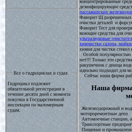
концентрированные средс
дезинфицирующие средст
пассажирских железнодо
Фаворит Щ разрешенных
очистки деталей и форсу
Фаворит Тест для проверк
моющие средства для очи
ультразвуковые очистите
химчистки салона, мойки
химия для чистки стекол и
Особой популярностью 
нет!!! Только эти средст
ракушечник с днища водн
идеально подходит для м
Все о гидроциклах и судах
Сейчас наша фирма рабо
Гидроцикл подлежит
Наша фирма
обязательной регистрации в
течение десяти дней с момента
м
покупки в Государственной
инспекции по маломерным
Железнодорожный и водн
судам.
мотороремонтные депо
Автомоечные станции, а
Транспортные предприят
Пищевые и промышленны