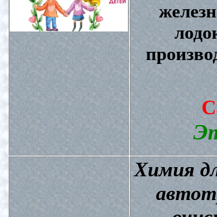
железн
лодо
произво
С
Эт
Химия дл
автот
очис