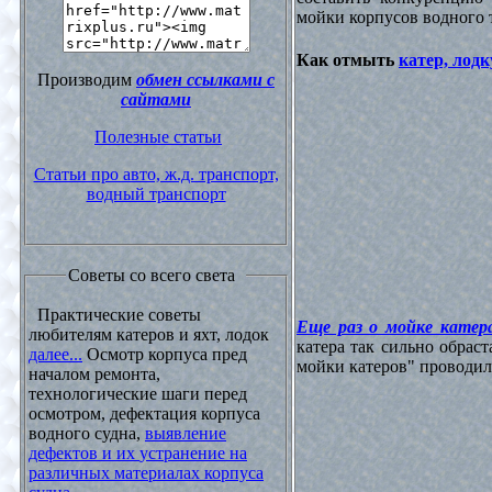
мойки корпусов водного 
Как отмыть
катер, лодк
Производим
обмен ссылками с
сайтами
Полезные статьи
Статьи про авто, ж.д. транспорт,
водный транспорт
Советы со всего света
Практические советы
Еще раз о мойке катера
любителям катеров и яхт, лодок
катера так сильно обрас
далее...
Осмотр корпуса пред
мойки катеров" проводилос
началом ремонта,
технологические шаги перед
осмотром, дефектация корпуса
водного судна,
выявление
дефектов и их устранение на
различных материалах корпуса