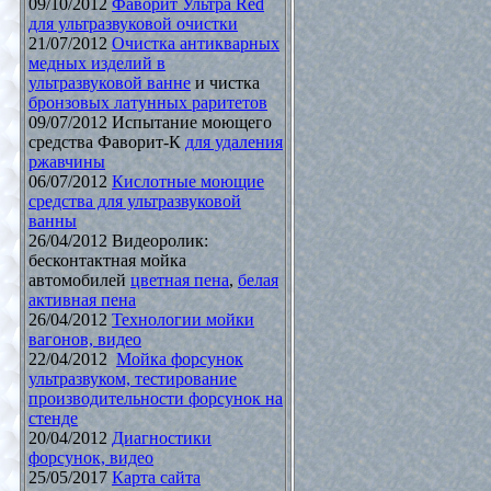
09/10/2012
Фаворит Ультра Red
для ультразвуковой очистки
21/07/2012
Очистка антикварных
медных изделий в
ультразвуковой ванне
и чистка
бронзовых латунных раритетов
09/07/2012 Испытание моющего
средства Фаворит-К
для удаления
ржавчины
06/07/2012
Кислотные моющие
средства для ультразвуковой
ванны
26/04/2012 Видеоролик:
бесконтактная мойка
автомобилей
цветная пена
,
белая
активная пена
26/04/2012
Технологии мойки
вагонов, видео
22/04/2012
Мойка форсунок
ультразвуком, тестирование
производительности форсунок на
стенде
20/04/2012
Диагностики
форсунок, видео
25/05/2017
Карта сайта