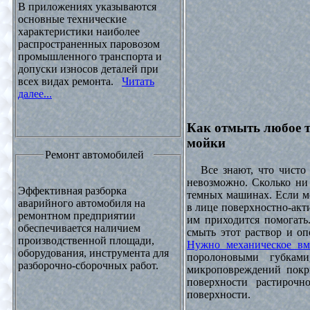
В приложениях указываются
основные технические
характеристики наиболее
распространенных паровозом
промышленного транспорта и
допуски износов деталей при
всех видах ремонта.
Читать
далее...
Как отмыть любое т
мойки
Ремонт автомобилей
Все знают, что чисто 
невозможно. Сколько ни 
Эффективная разборка
темных машинах. Если ме
аварийного автомобиля на
в лице поверхностно-акт
ремонтном предприятии
им приходится помогать
обеспечивается наличием
смыть этот раствор и оп
производственной площади,
Нужно механическое вм
оборудования, инструмента для
поролоновыми губками
разборочно-сборочных работ.
микроповреждений покры
поверхности растирочн
поверхности.