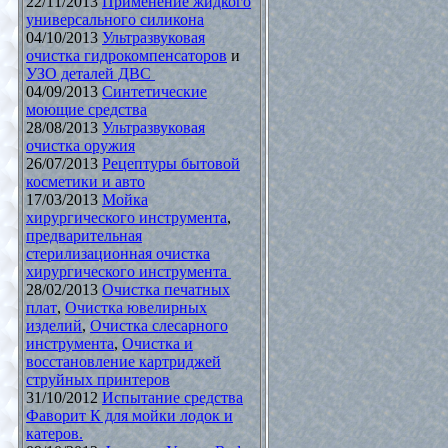
22/11/2013
Применение жидкого
универсального силикона
04/10/2013
Ультразвуковая
очистка гидрокомпенсаторов
и
УЗО деталей ДВС
04/09/2013
Синтетические
моющие средства
28/08/2013
Ультразвуковая
очистка оружия
26/07/2013
Рецептуры бытовой
косметики и авто
17/03/2013
Мойка
хирургического инструмента
,
предварительная
стерилизационная очистка
хирургического инструмента
28/02/2013
Очистка печатных
плат
,
Очистка ювелирных
изделий
,
Очистка слесарного
инструмента
,
Очистка и
восстановление картриджей
струйных принтеров
31/10/2012
Испытание средства
Фаворит К для мойки лодок и
катеров.