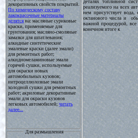
деталях топливной сист
декоративных свойств покрытий.
реализуемого на всех ав
По химическому составу
нем присутствует вода, 
лакокрасочные материалы
октанового числа и обы
делятся
на: масляные суриковые
важной процедурой, все 
краски, применяемые для
конечном итоге к
грунтования; масляно-смоляные
замазки для шпатлевания;
алкидные синтетические
эмалевые краски (далее эмали)
для ремонтных работ;
алкидномеламиновые эмали
горячей сушки, используемые
для окраски новых
автомобильных кузовов;
нитроцеллюлозные эмали
холодной сушки для ремонтных
работ; акриловые декоративные
эмали для окраски кузовов
легковых автомобилей;
читать
далее...
Для размышления