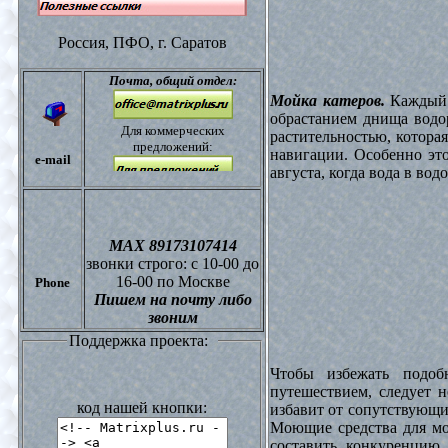
Россия, ПФО,
г. Саратов
Почта,
общий отдел:
Мойка катеров.
Каждый в
обрастанием днища водо
Для коммерческих
растительностью, котора
предложений:
навигации. Особенно это
e-mail
августа, когда вода в вод
МАХ 89173107414
звонки
строго: с 10-00 до
16-00 по Москве
Phone
Пишем на почту либо
звоним
Поддержка проекта:
Чтобы избежать подоб
путешествием, следует 
код нашей кнопки:
избавит от сопутствующи
Моющие средства для мо
составить конкуренцию