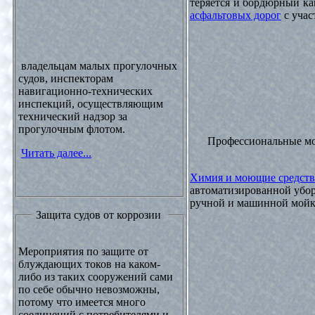
теряется и бордюрный ка
асфальтовых дорог
с учас
владельцам малых прогулочных
судов, инспекторам
навигационно-технических
инспекций, осуществляющим
технический надзор за
прогулочным флотом.
Профессиональные м
Читать далее...
Химия и моющие средств
автоматизированной убор
ручной и машинной мойки
Защита судов от коррозии
Мероприятия по защите от
блуждающих токов на каком-
либо из таких сооружений сами
по себе обычно невозможны,
потому что имеется много
соединений с потребителями и