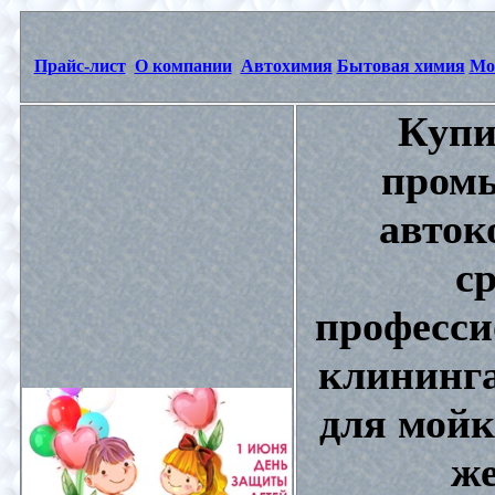
Прайс-лист
О компании
Автохимия
Бытовая химия
Мо
Купи
промы
авток
с
професси
клининга
для мойк
же