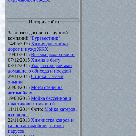
История сайта
Заключен договор с группой
компаний
"Буревестник"
14/05/2016
Химия для мойки
дорог и нужд ЖКХ
19/01/2015
Все мы дома химики
07/12/2015
Химия в быту
03/12/2015
Уход за предметами
домашнего обихода и посудой
29/11/2015
Стирка глазами
химика
28/08/2015
Моем стены на
автомойках
19/08/2015
Мойка бассейнов и
пластиковых емкостей
11/11/2014 Фото:
Мойка катеров,
яхт, лодок
22/11/2013
Химчистка ковров и
салона автомобиля, стирка
парусов