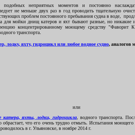
ь подобных неприятных моментов и постоянно наслажда
ледует не меньше двух раз в год проводить тщательную очист
тствующих проблем постоянного пребывания судна в воде, продл
 для мойки днищ катеров и яхт бывают разные, но никакие 
уренцию концентрированному моющему средству "Фаворит К"
водного транспорта.
ер, лодку, яхту, гидроцикл или любое водное судно
, аналогов 
или
 катера, яхты, лодки, гидроцикла
, водного транспорта. Пос
но обрастает, что его очень трудно отмыть. Испытания моющего
оводилось в г. Ульяновске, в ноябре 2014 г.