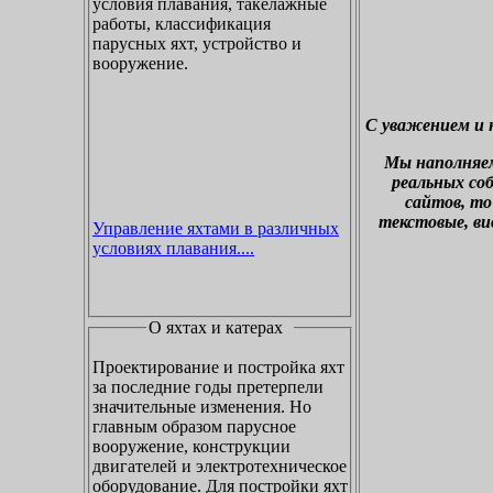
условия плавания, такелажные
работы, классификация
парусных яхт, устройство и
вооружение.
С уважением и 
М
ы наполняе
реальных со
сайтов, то
текстовые, ви
Управление яхтами в различных
условиях плавания....
О яхтах и катерах
Проектирование и постройка яхт
за последние годы претерпели
значительные изменения. Но
главным образом парусное
вооружение, конструкции
двигателей и электротехническое
оборудование. Для постройки яхт