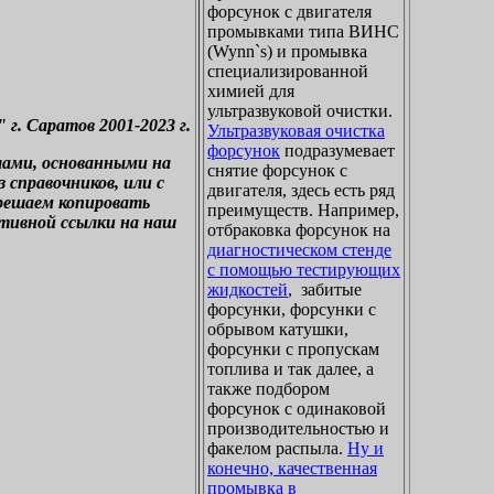
форсунок с двигателя
промывками типа ВИНС
(Wynn`s) и промывка
специализированной
химией для
ультразвуковой очистки.
. Саратов 2001-2023 г.
Ультразвуковая очистка
форсунок
подразумевает
лами, основанными на
снятие форсунок с
справочников, или с
двигателя, здесь есть ряд
зрешаем копировать
преимуществ. Например,
ктивной ссылки на наш
отбраковка форсунок на
диагностическом стенде
с помощью тестирующих
жидкостей
, забитые
форсунки, форсунки с
обрывом катушки,
форсунки с пропускам
топлива и так далее, а
также подбором
форсунок с одинаковой
производительностью и
факелом распыла.
Ну и
конечно, качественная
промывка в