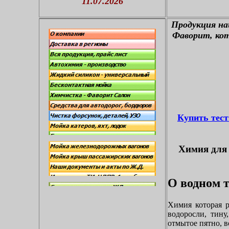
11.07.2026
П
родукция н
Фаворит, кот
Купить тес
Химия для 
О водном т
Химия которая р
водоросли, тину
отмытое пятно, в