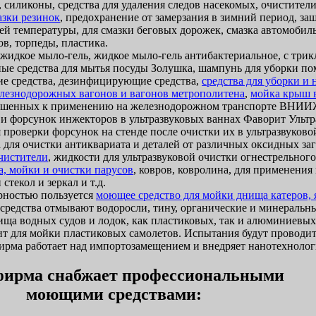
 силиконы, средства для удаления следов насекомых, очистители
азки резинок
, предохранение от замерзания в зимний период, за
ей температуры, для смазки беговых дорожек, смазка автомобиль
в, торпеды, пластика.
идкое мыло-гель, жидкое мыло-гель антибактериальное, с трик
ые средства для мытья посуды Золушка, шампунь для уборки п
 средства, дезинфицирующие средства,
средства для уборки и
лезнодорожных вагонов и вагонов метрополитена
,
мойка крыш 
ешенных к применению на железнодорожном транспорте ВНИИЖ
 и форсунок инжекторов в ультразвуковых ваннах Фаворит Ультр
 проверки форсунок на стенде после очистки их в ультразвуково
 для очистки антиквариата и деталей от различных оксидных за
очистители
, жидкости для ультразвуковой очистки огнестрельног
а, мойки и очистки парусов
, ковров, ковролина, для применени
стекол и зеркал и т.д.
ностью пользуется
моющее средство для мойки днища катеров, я
и средства отмывают водоросли, тину, органические и минеральн
ща водных судов и лодок, как пластиковых, так и алюминиевых
т для мойки пластиковых самолетов. Испытания будут проводит
ма работает над импортозамещением и внедряет нанотехнолог
ирма снабжает профессиональными
моющими средствами: