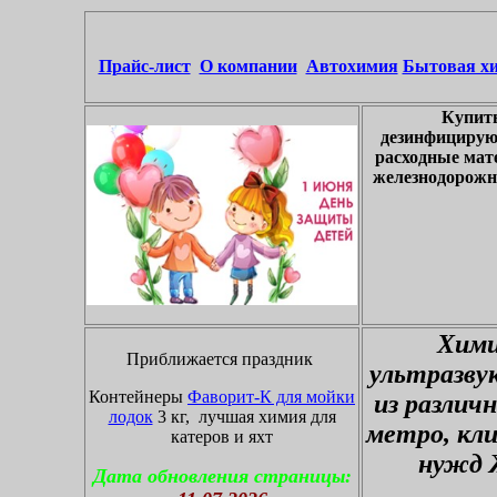
Прайс-лист
О компании
Автохимия
Бытовая х
Купить
дезинфицирую
расходные мат
железнодорожны
Хими
Приближается праздник
ультразву
Контейнеры
Фаворит-К для мойки
из различ
лодок
3 кг, лучшая химия для
метро, кл
катеров и яхт
нужд 
Дата обновления страницы: