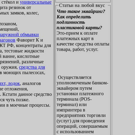
 стёкол и
универсальные
Статьи на любой вкус
щита резинок от
Что такое эквайринг?
ных замков, колес,
Как определить
подлинность
лозаном,
пластиковой карты?
омещений,
Это-прием к оплате
 наружной обмывки
платежных карт в
вагонов
Фаворит К и
качестве средства оплаты
Т РФ, концентраты для
товара, работ, услуг.
а, тестовые жидкости
й ванне, кислотные
грязнений, различные
о оружия,
средства для
я в моющих пылесосах,
Осуществляется
уполномоченым банком-
хт, лодок
, аналогов
эквайером путем
ые отложения,
установки платежного
. Кстати данное средство
терминала (POS-
ся чуть позже.
терминал) или
ии в моечные процессы.
импринтера в
предприятиях торговли
(услуг) для проведения
операций, совершаемым
с использованием