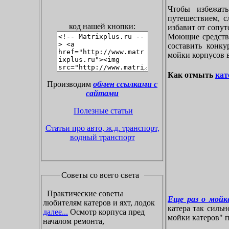
Чтобы избежат
путешествием, с
код нашей кнопки:
избавит от сопу
Моющие средства
составить конк
мойки корпусов 
Как отмыть
кат
Производим
обмен ссылками с
сайтами
Полезные статьи
Статьи про авто, ж.д. транспорт,
водный транспорт
Советы со всего света
Практические советы
Еще раз о мойке
любителям катеров и яхт, лодок
катера так силь
далее...
Осмотр корпуса пред
мойки катеров" пр
началом ремонта,