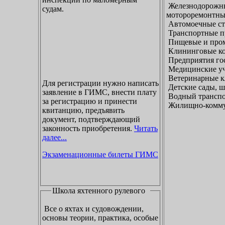
Железнодорожны
судам.
мотороремонтны
Автомоечные ст
Транспортные п
Пищевые и пром
Клининговые к
Предприятия гос
Медицинские уч
Ветеринарные к
Для регистрации нужно написать
Детские сады, ш
заявление в ГИМС, внести плату
Водный транспо
за регистрацию и принести
Жилищно-коммун
квитанцию, предъявить
документ, подтверждающий
законность приобретения.
Читать
далее...
Экзаменационные билеты ГИМС
Школа яхтенного рулевого
Все о яхтах и судовождении,
основы теории, практика, особые