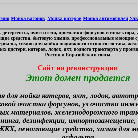
имия
Мойка вагонов
Мойка катеров
Мойка автомобилей
Уль
 детергенты, очистители, промывки форсунок и инжектора, 
щие средства, бытовую химию, профессиональные моющие ср
ериалы, химию для мойки подвижного тягового состава, жел
х цистерн, катеров, лодок, яхт, водного транспорта у произв
России и Евразийского союза
Сайт на реконструкции
Этот домен продается
я для мойки катеров, яхт, лодок, автот
ковой очистки форсунок, уз очистки инж
ных материалов, железнодорожного тран
ининга, дезинфекции, импортозамещение,
ЖКХ, пеномоющие средства, химия для мо
асфальта