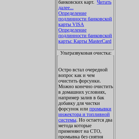
банковских карт.
Читать
далее...
Определение
подлинности банковской
карты VISA
Определение
подлинности банковской
карты: Карты MasterCard
Ультразвуковая очистка:
Остро встал очередной
вопрос как и чем
очистить форсунки.
Можно конечно очистить
в домашних условиях,
например залив в бак
добавку для чистки
форсунок или
промывки
инжектора и топливной
системы
. Но остается два
метода которые
применяют на СТО,
промывка без снятия