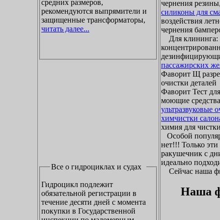
средних размеров,
чернения резины,
рекомендуются выпрямители и
силиконы для см
защищенные трансформаторы,
воздействия летн
читать далее...
чернения бамперо
Для клининга: ж
концентрированн
дезинфицирующие
пассажирских же
Фаворит Щ разр
очистки деталей
Фаворит Тест для
моющие средства
ультразвуковые 
химчистки салон
химия для чистки 
Особой популяр
нет!!! Только эт
ракушечник с дни
идеально подходи
Все о гидроциклах и судах
Сейчас наша фир
Гидроцикл подлежит
Наша ф
обязательной регистрации в
течение десяти дней с момента
покупки в Государственной
инспекции по маломерным