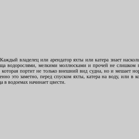
Каждый владелец или арендатор яхты или катера знает насколь
ища водорослями, мелкими моллюсками и прочей не слишком 
, которая портит не только внешний вид судна, но и мешает н
нно это заметно, перед спуском яхты, катера на воду, или в к
да в водоемах начинает цвести.