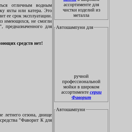
ассортименте для
ться отличным водным
чистки изделий из
ку яхты или катера. Это
металла
ит ее срок эксплуатации.
из имеющихся, не смогли
, предназначенного для
Автошампуни для
моющих средств нет!
ручной
профессиональной
мойки в широком
ассортименте
серии
Фаворит
Автошампуни
ле летнего сезона, днище
 средства "Фаворит К для