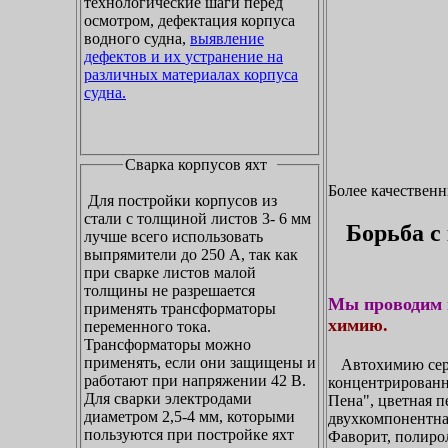
технологические шаги перед
осмотром, дефектация корпуса
водного судна,
выявление
дефектов и их устранение на
различных материалах корпуса
судна.
Сварка корпусов яхт
Более качествен
Для постройки корпусов из
стали с толщиной листов 3- 6 мм
Борьба с
лучше всего использовать
выпрямители до 250 А, так как
при сварке листов малой
толщины не разрешается
Мы проводим 
применять трансформаторы
химию.
переменного тока.
Трансформаторы можно
применять, если они защищены и
Автохимию сери
работают при напряжении 42 В.
концентрирован
Для сварки электродами
Пена", цветная п
диаметром 2,5-4 мм, которыми
двухкомпонентна
пользуются при постройке яхт
Фаворит, полирол