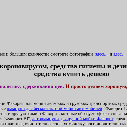
ные и большем количестве смотрите фотографии
здесь...
и
здесь...
 короновирусом, средства гигиены и де
средства купить дешево
политику сдерживания цен.
И просто делаем хорошую
и Фаворит, для мойки легковых и грузовых транспортных средс
ные
шампуни для бесконтактной мойки автомобилей
"Фаворит 12
ена, и другую химию Фаворит, которые образует эффект снега н
я "Фаворит BI",
автошампуни для ручной мойки Фаворит
, сред
и пластика, очистители салона, химчистку, восстановители плас