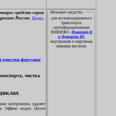
оющих средств серии
Моющие средства
регион России
.
Видео
для железнодорожного
транспорта,
сертифицированные
ВНИИЖТ-
Фаворит К
и Фаворит Щ
,
внутренняя и наружная
замывка вагонов.
й очистки форсунок
ранспорта, чистка
оциклах
иже ватерлинии, удаляет
я. Эффект виден. (Белое