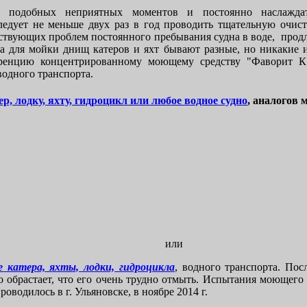
ь подобных неприятных моментов и постоянно наслажда
ледует не меньше двух раз в год проводить тщательную очист
тствующих проблем постоянного пребывания судна в воде, продл
 для мойки днищ катеров и яхт бывают разные, но никакие 
уренцию концентрированному моющему средству "Фаворит К"
водного транспорта.
ер, лодку, яхту, гидроцикл или любое водное судно
, аналогов 
или
 катера, яхты, лодки, гидроцикла
, водного транспорта. Пос
но обрастает, что его очень трудно отмыть. Испытания моющего
оводилось в г. Ульяновске, в ноябре 2014 г.