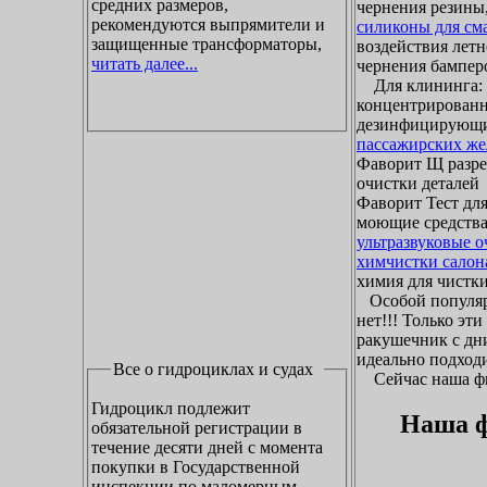
средних размеров,
чернения резины,
рекомендуются выпрямители и
силиконы для см
защищенные трансформаторы,
воздействия летн
читать далее...
чернения бамперо
Для клининга: ж
концентрированн
дезинфицирующие
пассажирских же
Фаворит Щ разр
очистки деталей
Фаворит Тест для
моющие средства
ультразвуковые 
химчистки салон
химия для чистки 
Особой популяр
нет!!! Только эт
ракушечник с дни
идеально подходи
Все о гидроциклах и судах
Сейчас наша фир
Гидроцикл подлежит
Наша ф
обязательной регистрации в
течение десяти дней с момента
покупки в Государственной
инспекции по маломерным