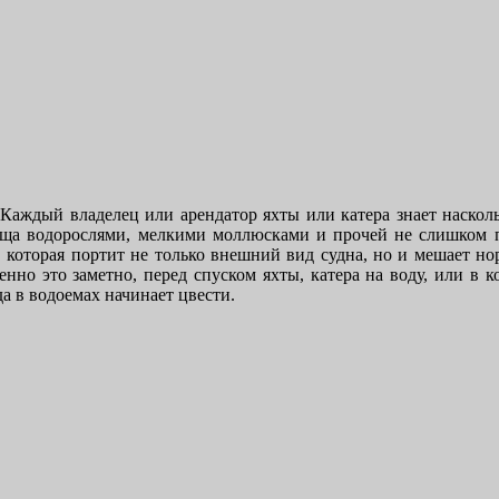
Каждый владелец или арендатор яхты или катера знает насколь
ища водорослями, мелкими моллюсками и прочей не слишком 
, которая портит не только внешний вид судна, но и мешает н
нно это заметно, перед спуском яхты, катера на воду, или в к
да в водоемах начинает цвести.