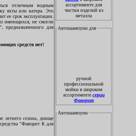
ассортименте для
ться отличным водным
чистки изделий из
ку яхты или катера. Это
металла
ит ее срок эксплуатации.
из имеющихся, не смогли
, предназначенного для
Автошампуни для
моющих средств нет!
ручной
профессиональной
мойки в широком
ассортименте
серии
Фаворит
Автошампуни
ле летнего сезона, днище
 средства "Фаворит К для