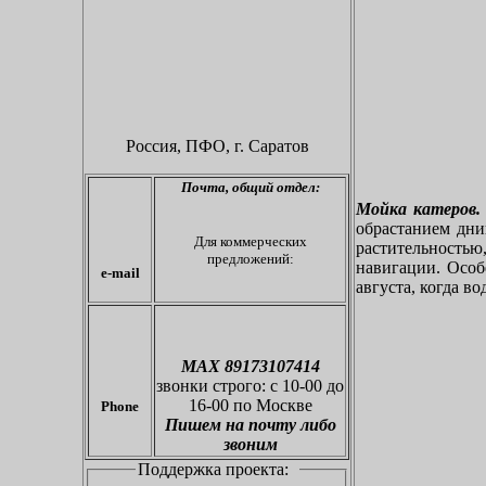
Россия, ПФО,
г. Саратов
Почта,
общий отдел:
Мойка катеров.
обрастанием дн
Для коммерческих
растительностью
предложений:
навигации. Особе
e-mail
августа, когда во
МАХ 89173107414
звонки
строго: с 10-00 до
16-00 по Москве
Phone
Пишем на почту либо
звоним
Поддержка проекта: