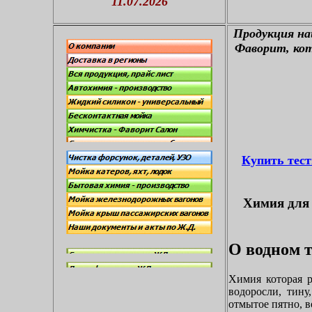
11.07.2026
П
родукция н
Фаворит, кот
Купить тес
Химия для 
О водном т
Химия которая р
водоросли, тину
отмытое пятно, в