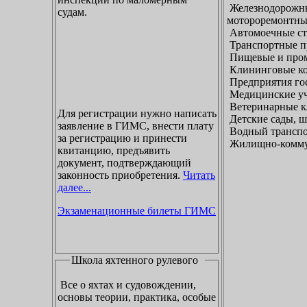
Железнодорожны
судам.
мотороремонтны
Автомоечные ст
Транспортные п
Пищевые и пром
Клининговые к
Предприятия гос
Медицинские уч
Ветеринарные к
Для регистрации нужно написать
Детские сады, ш
заявление в ГИМС, внести плату
Водный транспо
за регистрацию и принести
Жилищно-коммун
квитанцию, предъявить
документ, подтверждающий
законность приобретения.
Читать
далее...
Экзаменационные билеты ГИМС
Школа яхтенного рулевого
Все о яхтах и судовождении,
основы теории, практика, особые