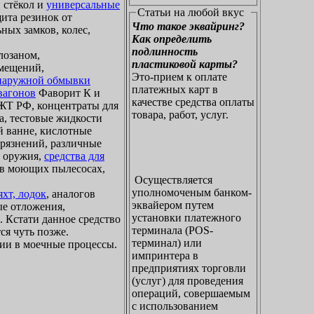
 стёкол и
универсальные
Статьи на любой вкус
щита резинок от
Что такое эквайринг?
ных замков, колес,
Как определить
подлинность
лозаном,
пластиковой карты?
омещений,
Это-прием к оплате
 наружной обмывки
платежных карт в
вагонов
Фаворит К и
качестве средства оплаты
Т РФ, концентраты для
товара, работ, услуг.
а, тестовые жидкости
й ванне, кислотные
грязнений, различные
о оружия,
средства для
я в моющих пылесосах,
Осуществляется
уполномоченым банком-
хт, лодок
, аналогов
эквайером путем
ые отложения,
установки платежного
. Кстати данное средство
терминала (POS-
ся чуть позже.
терминал) или
ии в моечные процессы.
импринтера в
предприятиях торговли
(услуг) для проведения
операций, совершаемым
с использованием