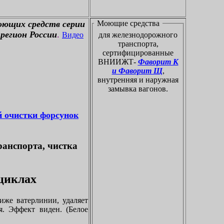
оющих средств серии
Моющие средства
регион России
.
Видео
для железнодорожного
транспорта,
сертифицированные
ВНИИЖТ-
Фаворит К
и Фаворит Щ
,
внутренняя и наружная
замывка вагонов.
й очистки форсунок
ранспорта, чистка
оциклах
иже ватерлинии, удаляет
я. Эффект виден. (Белое