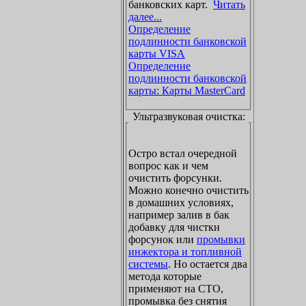
банковских карт.
Читать
далее...
Определение
подлинности банковской
карты VISA
Определение
подлинности банковской
карты: Карты MasterCard
Ультразвуковая очистка:
Остро встал очередной
вопрос как и чем
очистить форсунки.
Можно конечно очистить
в домашних условиях,
например залив в бак
добавку для чистки
форсунок или
промывки
инжектора и топливной
системы
. Но остается два
метода которые
применяют на СТО,
промывка без снятия