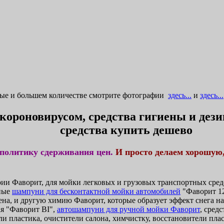
ные и большем количестве смотрите фотографии
здесь...
и
здесь...
 короновирусом, средства гигиены и де
средства купить дешево
политику сдерживания цен.
И просто делаем хорошую
и Фаворит, для мойки легковых и грузовых транспортных средс
ные
шампуни для бесконтактной мойки автомобилей
"Фаворит 12
ена, и другую химию Фаворит, которые образует эффект снега н
я "Фаворит BI",
автошампуни для ручной мойки Фаворит
, сред
и пластика, очистители салона, химчистку, восстановители плас