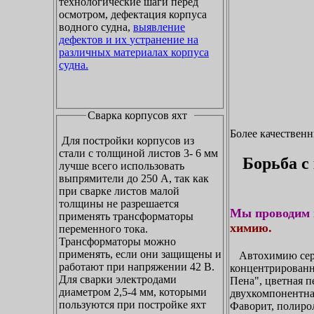
технологические шаги перед
осмотром, дефектация корпуса
водного судна,
выявление
дефектов и их устранение на
различных материалах корпуса
судна.
Сварка корпусов яхт
Более качествен
Для постройки корпусов из
стали с толщиной листов 3- 6 мм
Борьба с
лучше всего использовать
выпрямители до 250 А, так как
при сварке листов малой
толщины не разрешается
Мы проводим 
применять трансформаторы
химию.
переменного тока.
Трансформаторы можно
применять, если они защищены и
Автохимию сери
работают при напряжении 42 В.
концентрирован
Для сварки электродами
Пена", цветная п
диаметром 2,5-4 мм, которыми
двухкомпонентна
пользуются при постройке яхт
Фаворит, полирол