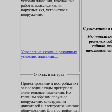
условия плавания, такелажные
работы, классификация
парусных яхт, устройство и
вооружение.
С уважением и 
М
ы наполняе
реальных со
сайтов, то
текстовые, ви
Управление яхтами в различных
условиях плавания....
О яхтах и катерах
Проектирование и постройка яхт
за последние годы претерпели
значительные изменения. Но
главным образом парусное
вооружение, конструкции
двигателей и электротехническое
оборудование. Для постройки яхт