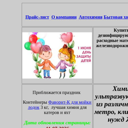
Прайс-лист
О компании
Автохимия
Бытовая х
Купить
дезинфицирую
расходные мат
железнодорожны
Хими
Приближается праздник
ультразву
Контейнеры
Фаворит-К для мойки
из различ
лодок
3 кг, лучшая химия для
метро, кл
катеров и яхт
нужд 
Дата обновления страницы: