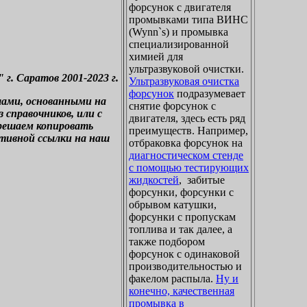
форсунок с двигателя
промывками типа ВИНС
(Wynn`s) и промывка
специализированной
химией для
ультразвуковой очистки.
. Саратов 2001-2023 г.
Ультразвуковая очистка
форсунок
подразумевает
лами, основанными на
снятие форсунок с
справочников, или с
двигателя, здесь есть ряд
зрешаем копировать
преимуществ. Например,
ктивной ссылки на наш
отбраковка форсунок на
диагностическом стенде
с помощью тестирующих
жидкостей
, забитые
форсунки, форсунки с
обрывом катушки,
форсунки с пропускам
топлива и так далее, а
также подбором
форсунок с одинаковой
производительностью и
факелом распыла.
Ну и
конечно, качественная
промывка в