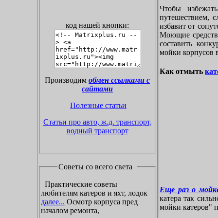
Чтобы избежат
путешествием, с
код нашей кнопки:
избавит от сопу
Моющие средства
составить конк
мойки корпусов 
Как отмыть
кат
Производим
обмен ссылками с
сайтами
Полезные статьи
Статьи про авто, ж.д. транспорт,
водный транспорт
Советы со всего света
Практические советы
Еще раз о мойке
любителям катеров и яхт, лодок
катера так силь
далее...
Осмотр корпуса пред
мойки катеров" пр
началом ремонта,