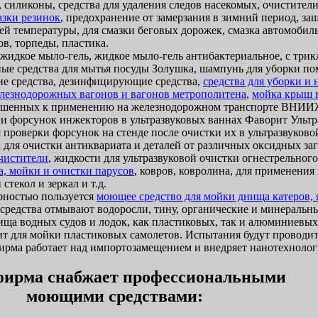
 силиконы, средства для удаления следов насекомых, очистители
азки резинок
, предохранение от замерзания в зимний период, за
ей температуры, для смазки беговых дорожек, смазка автомобиль
в, торпеды, пластика.
идкое мыло-гель, жидкое мыло-гель антибактериальное, с трик
ые средства для мытья посуды Золушка, шампунь для уборки п
 средства, дезинфицирующие средства,
средства для уборки и
лезнодорожных вагонов и вагонов метрополитена
,
мойка крыш 
ешенных к применению на железнодорожном транспорте ВНИИЖ
 и форсунок инжекторов в ультразвуковых ваннах Фаворит Ультр
 проверки форсунок на стенде после очистки их в ультразвуково
 для очистки антиквариата и деталей от различных оксидных за
очистители
, жидкости для ультразвуковой очистки огнестрельног
а, мойки и очистки парусов
, ковров, ковролина, для применени
стекол и зеркал и т.д.
ностью пользуется
моющее средство для мойки днища катеров, я
и средства отмывают водоросли, тину, органические и минеральн
ща водных судов и лодок, как пластиковых, так и алюминиевых
т для мойки пластиковых самолетов. Испытания будут проводит
ма работает над импортозамещением и внедряет нанотехнолог
ирма снабжает профессиональными
моющими средствами: