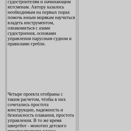
судостроителям и начинающим
яхтсменам. Автору казалось
необходимым на первых порах
помочь юным морякам научиться
владеть инструментом,
ознакомиться с азами
судостроения, основами
управления парусным судном и
правилами гребли.
Четыре проекта отобраны с
таким расчетом, чтобы в них
сочетались простота
конструкции, надежность и
безопасность плавания, простота
управления. В то же время
швертбот - монотип детского
международного класса