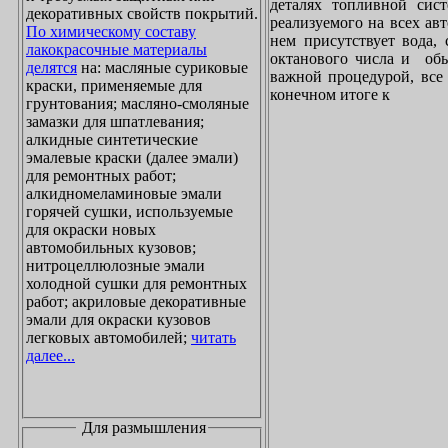
деталях топливной сист
декоративных свойств покрытий.
реализуемого на всех ав
По химическому составу
нем присутствует вода, 
лакокрасочные материалы
октанового числа и обы
делятся
на: масляные суриковые
важной процедурой, все 
краски, применяемые для
конечном итоге к
грунтования; масляно-смоляные
замазки для шпатлевания;
алкидные синтетические
эмалевые краски (далее эмали)
для ремонтных работ;
алкидномеламиновые эмали
горячей сушки, используемые
для окраски новых
автомобильных кузовов;
нитроцеллюлозные эмали
холодной сушки для ремонтных
работ; акриловые декоративные
эмали для окраски кузовов
легковых автомобилей;
читать
далее...
Для размышления