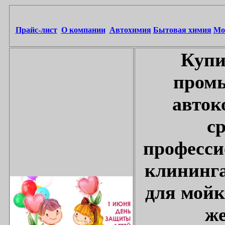
Прайс-лист
О компании
Автохимия
Бытовая химия
Мо
Купи
промы
авток
с
професси
клининга
для мойк
же