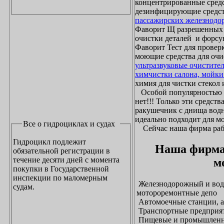
концентрированные средс
дезинфицирующие средст
пассажирских железнодо
Фаворит Щ разрешенных
очистки деталей и форсу
Фаворит Тест для проверк
моющие средства для очи
ультразвуковые очистите
химчистки салона, мойки
химия для чистки стекол и
Особой популярностью 
нет!!! Только эти средст
ракушечник с днища водн
идеально подходит для м
Все о гидроциклах и судах
Сейчас наша фирма рабо
Гидроцикл подлежит
Наша фирма
обязательной регистрации в
течение десяти дней с момента
м
покупки в Государственной
инспекции по маломерным
Железнодорожный и водн
судам.
мотороремонтные депо
Автомоечные станции, а
Транспортные предприят
Пищевые и промышленны