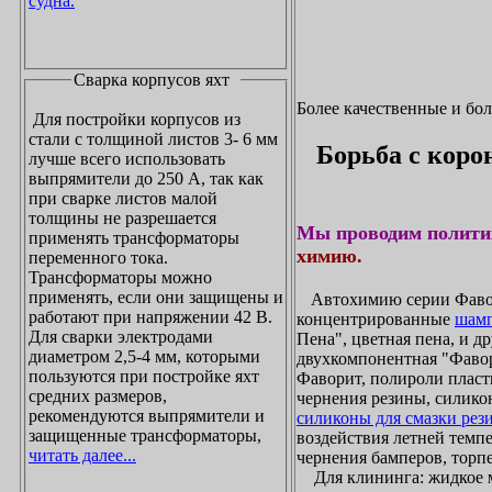
судна.
Сварка корпусов яхт
Более качественные и бо
Для постройки корпусов из
стали с толщиной листов 3- 6 мм
Борьба с коро
лучше всего использовать
выпрямители до 250 А, так как
при сварке листов малой
толщины не разрешается
Мы проводим полити
применять трансформаторы
химию.
переменного тока.
Трансформаторы можно
применять, если они защищены и
Автохимию серии Фавори
работают при напряжении 42 В.
концентрированные
шамп
Для сварки электродами
Пена", цветная пена, и д
диаметром 2,5-4 мм, которыми
двухкомпонентная "Фаво
пользуются при постройке яхт
Фаворит, полироли пласти
средних размеров,
чернения резины, силикон
рекомендуются выпрямители и
силиконы для смазки рез
защищенные трансформаторы,
воздействия летней темпе
читать далее...
чернения бамперов, торпе
Для клининга: жидкое мы