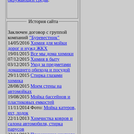
История сайта
Заключен договор с группой
компаний
"Буревестник"
14/05/2016
Химия для мойки
дорог и нужд ЖКХ
19/01/2015
Все мы дома химики
07/12/2015
Химия в быту
03/12/2015
Уход за предметами
домашнего обихода и посудой
29/11/2015
Стирка глазами
химика
28/08/2015
Моем стены на
автомойках
19/08/2015
Мойка бассейнов и
пластиковых емкостей
11/11/2014 Фото:
Мойка катеров,
яхт, лодок
22/11/2013
Химчистка ковров и
салона автомобиля, стирка
парусов