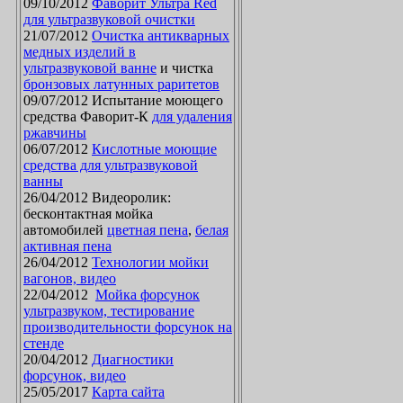
09/10/2012
Фаворит Ультра Red
для ультразвуковой очистки
21/07/2012
Очистка антикварных
медных изделий в
ультразвуковой ванне
и чистка
бронзовых латунных раритетов
09/07/2012 Испытание моющего
средства Фаворит-К
для удаления
ржавчины
06/07/2012
Кислотные моющие
средства для ультразвуковой
ванны
26/04/2012 Видеоролик:
бесконтактная мойка
автомобилей
цветная пена
,
белая
активная пена
26/04/2012
Технологии мойки
вагонов, видео
22/04/2012
Мойка форсунок
ультразвуком, тестирование
производительности форсунок на
стенде
20/04/2012
Диагностики
форсунок, видео
25/05/2017
Карта сайта