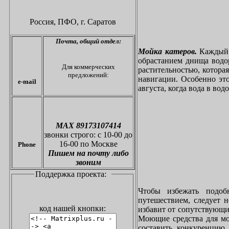
Россия, ПФО,
г. Саратов
Почта,
общий отдел:
Мойка катеров.
Каждый в
обрастанием днища водо
Для коммерческих
растительностью, котора
предложений:
навигации. Особенно это
e-mail
августа, когда вода в вод
МАХ 89173107414
звонки
строго: с 10-00 до
16-00 по Москве
Phone
Пишем на почту либо
звоним
Поддержка проекта:
Чтобы избежать подоб
путешествием, следует 
код нашей кнопки:
избавит от сопутствующи
Моющие средства для мо
составить конкуренцию