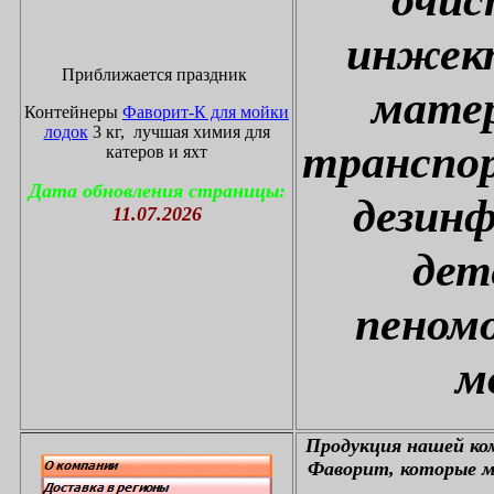
инжект
Приближается праздник
матер
Контейнеры
Фаворит-К для мойки
лодок
3 кг, лучшая химия для
транспор
катеров и яхт
Дата обновления страницы:
дезин
11.07.2026
дет
пеном
м
П
родукция нашей к
Фаворит, которые м