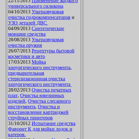
22/11/2013
Применение жидкого
универсального силикона
04/10/2013
Ультразвуковая
очистка гидрокомпенсаторов
и
УЗО деталей ДВС
04/09/2013
Синтетические
моющие средства
28/08/2013
Ультразвуковая
очистка оружия
26/07/2013
Рецептуры бытовой
косметики и авто
17/03/2013
Мойка
хирургического инструмента
,
предварительная
стерилизационная очистка
хирургического инструмента
28/02/2013
Очистка печатных
плат
,
Очистка ювелирных
изделий
,
Очистка слесарного
инструмента
,
Очистка и
восстановление картриджей
струйных принтеров
31/10/2012
Испытание средства
Фаворит К для мойки лодок и
катеров.