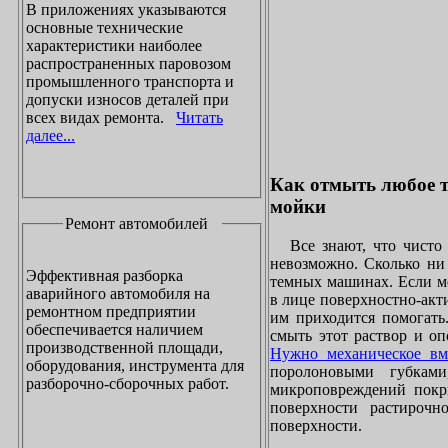
В приложениях указываются
основные технические
характеристики наиболее
распространенных паровозом
промышленного транспорта и
допуски износов деталей при
всех видах ремонта.
Читать
далее...
Как отмыть любое т
мойки
Ремонт автомобилей
Все знают, что чисто 
невозможно. Сколько ни 
Эффективная разборка
темных машинах. Если ме
аварийного автомобиля на
в лице поверхностно-акт
ремонтном предприятии
им приходится помогать
обеспечивается наличием
смыть этот раствор и оп
производственной площади,
Нужно механическое вм
оборудования, инструмента для
поролоновыми губками
разборочно-сборочных работ.
микроповреждений покры
поверхности растирочн
поверхности.