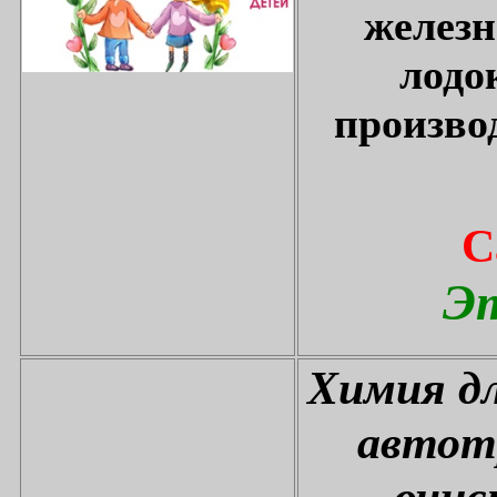
железн
лодо
произво
С
Эт
Химия дл
автот
очис