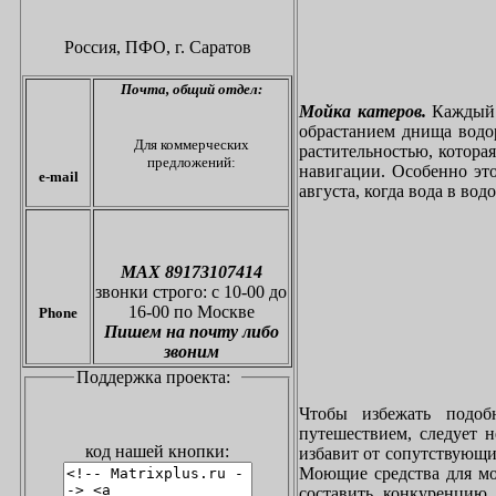
Россия, ПФО,
г. Саратов
Почта,
общий отдел:
Мойка катеров.
Каждый в
обрастанием днища водо
Для коммерческих
растительностью, котора
предложений:
навигации. Особенно это
e-mail
августа, когда вода в вод
МАХ 89173107414
звонки
строго: с 10-00 до
16-00 по Москве
Phone
Пишем на почту либо
звоним
Поддержка проекта:
Чтобы избежать подоб
путешествием, следует 
код нашей кнопки:
избавит от сопутствующи
Моющие средства для мо
составить конкуренцию