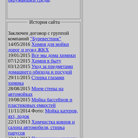
История сайта
Заключен договор с группой
компаний
"Буревестник"
14/05/2016
Химия для мойки
дорог и нужд ЖКХ
19/01/2015
Все мы дома химики
07/12/2015
Химия в быту
03/12/2015
Уход за предметами
домашнего обихода и посудой
29/11/2015
Стирка глазами
химика
28/08/2015
Моем стены на
автомойках
19/08/2015
Мойка бассейнов и
пластиковых емкостей
11/11/2014 Фото:
Мойка катеров,
яхт, лодок
22/11/2013
Химчистка ковров и
салона автомобиля, стирка
парусов