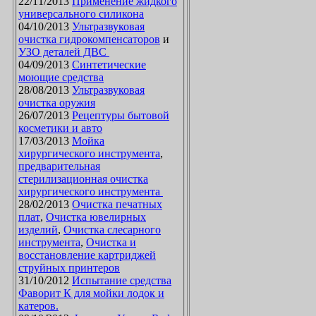
22/11/2013
Применение жидкого
универсального силикона
04/10/2013
Ультразвуковая
очистка гидрокомпенсаторов
и
УЗО деталей ДВС
04/09/2013
Синтетические
моющие средства
28/08/2013
Ультразвуковая
очистка оружия
26/07/2013
Рецептуры бытовой
косметики и авто
17/03/2013
Мойка
хирургического инструмента
,
предварительная
стерилизационная очистка
хирургического инструмента
28/02/2013
Очистка печатных
плат
,
Очистка ювелирных
изделий
,
Очистка слесарного
инструмента
,
Очистка и
восстановление картриджей
струйных принтеров
31/10/2012
Испытание средства
Фаворит К для мойки лодок и
катеров.