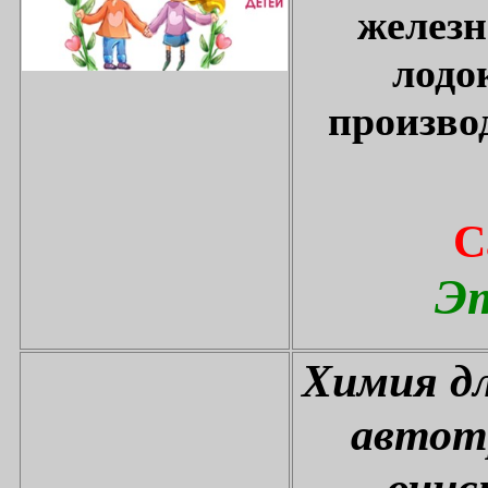
железн
лодо
произво
С
Эт
Химия дл
автот
очис