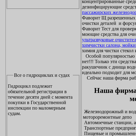
концентрированные средс
дезинфицирующие средст
пассажирских железнодо
Фаворит Щ разрешенных
очистки деталей и форсу
Фаворит Тест для проверк
моющие средства для очи
ультразвуковые очистите
химчистки салона, мойки
химия для чистки стекол и
Особой популярностью 
нет!!! Только эти средст
ракушечник с днища водн
идеально подходит для м
Все о гидроциклах и судах
Сейчас наша фирма рабо
Гидроцикл подлежит
Наша фирма
обязательной регистрации в
течение десяти дней с момента
м
покупки в Государственной
инспекции по маломерным
Железнодорожный и водн
судам.
мотороремонтные депо
Автомоечные станции, а
Транспортные предприят
Пищевые и промышленны