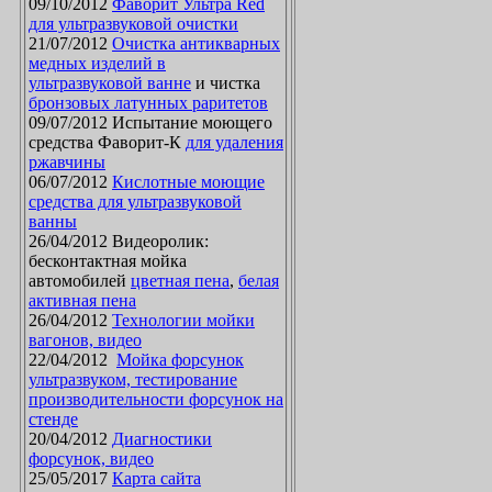
09/10/2012
Фаворит Ультра Red
для ультразвуковой очистки
21/07/2012
Очистка антикварных
медных изделий в
ультразвуковой ванне
и чистка
бронзовых латунных раритетов
09/07/2012 Испытание моющего
средства Фаворит-К
для удаления
ржавчины
06/07/2012
Кислотные моющие
средства для ультразвуковой
ванны
26/04/2012 Видеоролик:
бесконтактная мойка
автомобилей
цветная пена
,
белая
активная пена
26/04/2012
Технологии мойки
вагонов, видео
22/04/2012
Мойка форсунок
ультразвуком, тестирование
производительности форсунок на
стенде
20/04/2012
Диагностики
форсунок, видео
25/05/2017
Карта сайта