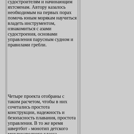
судостроителям и начинающим
яхтсменам. Автору казалось
необходимым на первых порах
помочь юным морякам научиться
владеть инструментом,
ознакомиться с азами
судостроения, основами
управления парусным судном и
правилами гребли.
Четыре проекта отобраны с
таким расчетом, чтобы в них
сочетались простота
конструкции, надежность и
безопасность плавания, простота
управления. В то же время
швертбот - монотип детского
международного класса