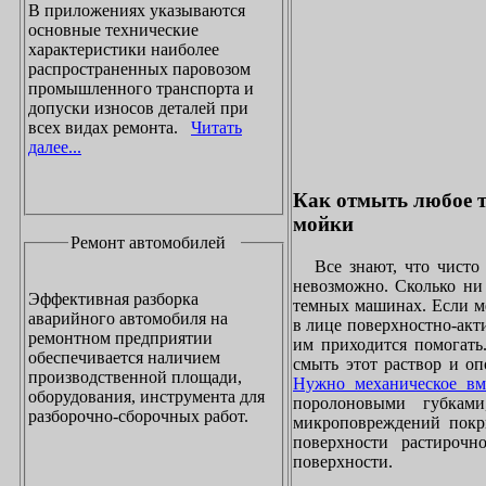
В приложениях указываются
основные технические
характеристики наиболее
распространенных паровозом
промышленного транспорта и
допуски износов деталей при
всех видах ремонта.
Читать
далее...
Как отмыть любое т
мойки
Ремонт автомобилей
Все знают, что чисто 
невозможно. Сколько ни 
Эффективная разборка
темных машинах. Если ме
аварийного автомобиля на
в лице поверхностно-акт
ремонтном предприятии
им приходится помогать
обеспечивается наличием
смыть этот раствор и оп
производственной площади,
Нужно механическое вм
оборудования, инструмента для
поролоновыми губками
разборочно-сборочных работ.
микроповреждений покры
поверхности растирочн
поверхности.