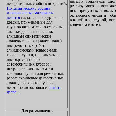
деталях топливной сист
декоративных свойств покрытий.
реализуемого на всех ав
По химическому составу
нем присутствует вода, 
лакокрасочные материалы
октанового числа и обы
делятся
на: масляные суриковые
важной процедурой, все 
краски, применяемые для
конечном итоге к
грунтования; масляно-смоляные
замазки для шпатлевания;
алкидные синтетические
эмалевые краски (далее эмали)
для ремонтных работ;
алкидномеламиновые эмали
горячей сушки, используемые
для окраски новых
автомобильных кузовов;
нитроцеллюлозные эмали
холодной сушки для ремонтных
работ; акриловые декоративные
эмали для окраски кузовов
легковых автомобилей;
читать
далее...
Для размышления