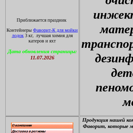
инжект
Приближается праздник
матер
Контейнеры
Фаворит-К для мойки
лодок
3 кг, лучшая химия для
транспор
катеров и яхт
Дата обновления страницы:
дезин
11.07.2026
дет
пеном
м
П
родукция нашей к
Фаворит, которые м