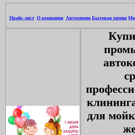
Прайс-лист
О компании
Автохимия
Бытовая химия
Мо
Купи
промы
авток
с
професси
клининга
для мойк
же