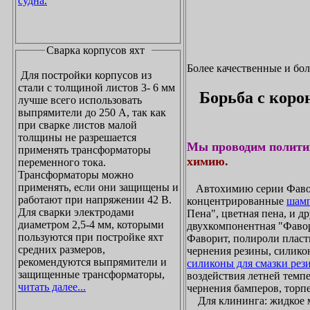
судна.
Сварка корпусов яхт
Более качественные и бо
Для постройки корпусов из
стали с толщиной листов 3- 6 мм
Борьба с коро
лучше всего использовать
выпрямители до 250 А, так как
при сварке листов малой
толщины не разрешается
Мы проводим полити
применять трансформаторы
химию.
переменного тока.
Трансформаторы можно
применять, если они защищены и
Автохимию серии Фавори
работают при напряжении 42 В.
концентрированные
шамп
Для сварки электродами
Пена", цветная пена, и д
диаметром 2,5-4 мм, которыми
двухкомпонентная "Фаво
пользуются при постройке яхт
Фаворит, полироли пласти
средних размеров,
чернения резины, силикон
рекомендуются выпрямители и
силиконы для смазки рез
защищенные трансформаторы,
воздействия летней темпе
читать далее...
чернения бамперов, торпе
Для клининга: жидкое мы