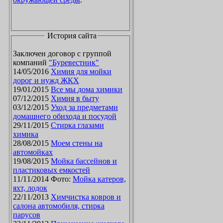
История сайта
Заключен договор с группой
компаний
"Буревестник"
14/05/2016
Химия для мойки
дорог и нужд ЖКХ
19/01/2015
Все мы дома химики
07/12/2015
Химия в быту
03/12/2015
Уход за предметами
домашнего обихода и посудой
29/11/2015
Стирка глазами
химика
28/08/2015
Моем стены на
автомойках
19/08/2015
Мойка бассейнов и
пластиковых емкостей
11/11/2014 Фото:
Мойка катеров,
яхт, лодок
22/11/2013
Химчистка ковров и
салона автомобиля, стирка
парусов