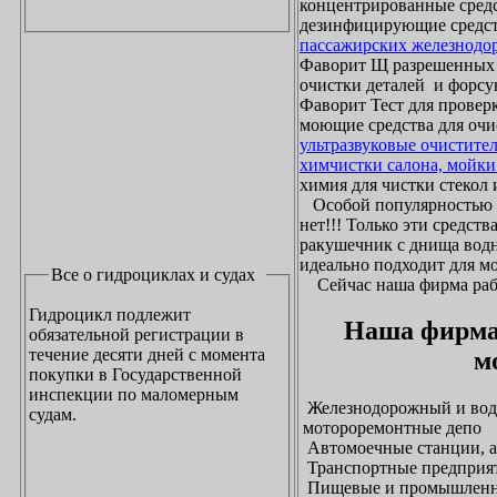
концентрированные средс
дезинфицирующие средст
пассажирских железнодо
Фаворит Щ разрешенных
очистки деталей и форсу
Фаворит Тест для проверк
моющие средства для очи
ультразвуковые очистите
химчистки салона, мойки
химия для чистки стекол и
Особой популярностью 
нет!!! Только эти средст
ракушечник с днища водн
идеально подходит для м
Все о гидроциклах и судах
Сейчас наша фирма рабо
Гидроцикл подлежит
Наша фирма
обязательной регистрации в
течение десяти дней с момента
м
покупки в Государственной
инспекции по маломерным
Железнодорожный и водн
судам.
мотороремонтные депо
Автомоечные станции, а
Транспортные предприят
Пищевые и промышленны