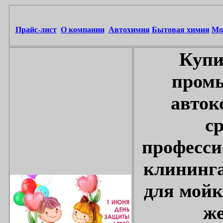
Прайс-лист
О компании
Автохимия
Бытовая химия
Мо
Купи
промы
авток
с
професси
клининга
для мойк
же