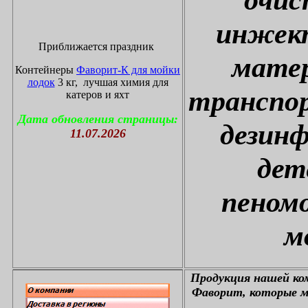
инжект
Приближается праздник
матер
Контейнеры
Фаворит-К для мойки
лодок
3 кг, лучшая химия для
транспор
катеров и яхт
Дата обновления страницы:
дезин
11.07.2026
дет
пеном
м
П
родукция нашей к
Фаворит, которые м