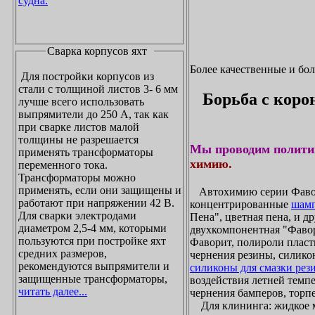
судна.
Сварка корпусов яхт
Более качественные и бо
Для постройки корпусов из
стали с толщиной листов 3- 6 мм
Борьба с коро
лучше всего использовать
выпрямители до 250 А, так как
при сварке листов малой
толщины не разрешается
Мы проводим полити
применять трансформаторы
химию.
переменного тока.
Трансформаторы можно
применять, если они защищены и
Автохимию серии Фавори
работают при напряжении 42 В.
концентрированные
шамп
Для сварки электродами
Пена", цветная пена, и д
диаметром 2,5-4 мм, которыми
двухкомпонентная "Фаво
пользуются при постройке яхт
Фаворит, полироли пласти
средних размеров,
чернения резины, силикон
рекомендуются выпрямители и
силиконы для смазки рез
защищенные трансформаторы,
воздействия летней темпе
читать далее...
чернения бамперов, торпе
Для клининга: жидкое мы