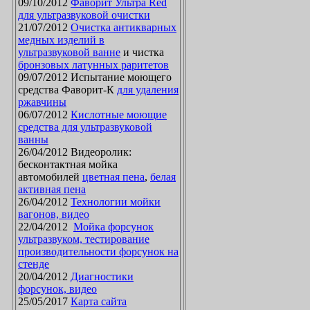
09/10/2012
Фаворит Ультра Red
для ультразвуковой очистки
21/07/2012
Очистка антикварных
медных изделий в
ультразвуковой ванне
и чистка
бронзовых латунных раритетов
09/07/2012 Испытание моющего
средства Фаворит-К
для удаления
ржавчины
06/07/2012
Кислотные моющие
средства для ультразвуковой
ванны
26/04/2012 Видеоролик:
бесконтактная мойка
автомобилей
цветная пена
,
белая
активная пена
26/04/2012
Технологии мойки
вагонов, видео
22/04/2012
Мойка форсунок
ультразвуком, тестирование
производительности форсунок на
стенде
20/04/2012
Диагностики
форсунок, видео
25/05/2017
Карта сайта