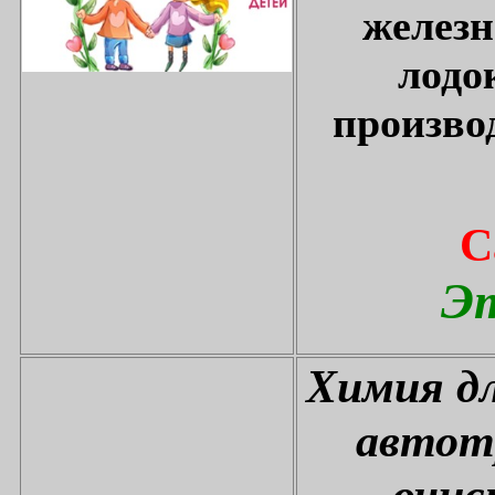
железн
лодо
произво
С
Эт
Химия дл
автот
очис