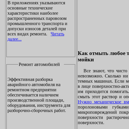
В приложениях указываются
основные технические
характеристики наиболее
распространенных паровозом
промышленного транспорта и
допуски износов деталей при
всех видах ремонта.
Читать
далее...
Как отмыть любое т
мойки
Ремонт автомобилей
Все знают, что чисто 
невозможно. Сколько ни 
Эффективная разборка
темных машинах. Если ме
аварийного автомобиля на
в лице поверхностно-акт
ремонтном предприятии
им приходится помогать
обеспечивается наличием
смыть этот раствор и оп
производственной площади,
Нужно механическое вм
оборудования, инструмента для
поролоновыми губками
разборочно-сборочных работ.
микроповреждений покры
поверхности растирочн
поверхности.