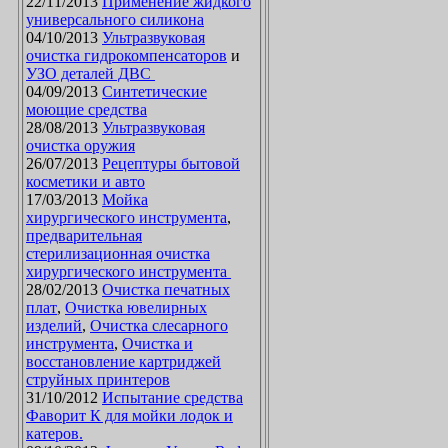
22/11/2013
Применение жидкого
универсального силикона
04/10/2013
Ультразвуковая
очистка гидрокомпенсаторов
и
УЗО деталей ДВС
04/09/2013
Синтетические
моющие средства
28/08/2013
Ультразвуковая
очистка оружия
26/07/2013
Рецептуры бытовой
косметики и авто
17/03/2013
Мойка
хирургического инструмента
,
предварительная
стерилизационная очистка
хирургического инструмента
28/02/2013
Очистка печатных
плат
,
Очистка ювелирных
изделий
,
Очистка слесарного
инструмента
,
Очистка и
восстановление картриджей
струйных принтеров
31/10/2012
Испытание средства
Фаворит К для мойки лодок и
катеров.