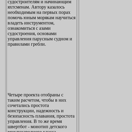
судостроителям и начинающим
яхтсменам. Автору казалось
необходимым на первых порах
помочь юным морякам научиться
владеть инструментом,
ознакомиться с азами
судостроения, основами
управления парусным судном и
правилами гребли.
Четыре проекта отобраны с
таким расчетом, чтобы в них
сочетались простота
конструкции, надежность и
безопасность плавания, простота
управления. В то же время
швертбот - монотип детского
международного класса