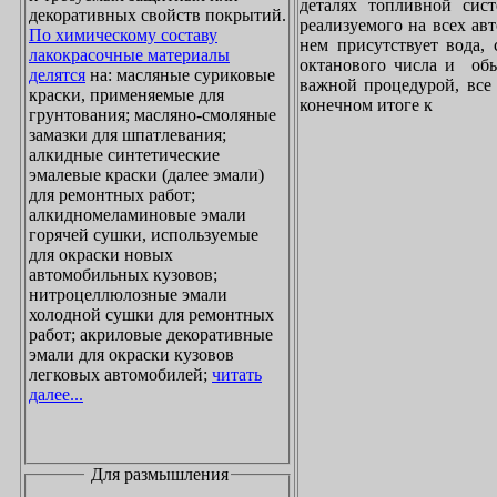
деталях топливной сист
декоративных свойств покрытий.
реализуемого на всех ав
По химическому составу
нем присутствует вода, 
лакокрасочные материалы
октанового числа и обы
делятся
на: масляные суриковые
важной процедурой, все 
краски, применяемые для
конечном итоге к
грунтования; масляно-смоляные
замазки для шпатлевания;
алкидные синтетические
эмалевые краски (далее эмали)
для ремонтных работ;
алкидномеламиновые эмали
горячей сушки, используемые
для окраски новых
автомобильных кузовов;
нитроцеллюлозные эмали
холодной сушки для ремонтных
работ; акриловые декоративные
эмали для окраски кузовов
легковых автомобилей;
читать
далее...
Для размышления