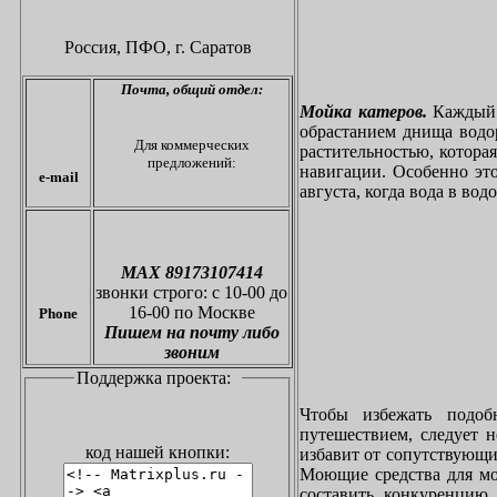
Россия, ПФО,
г. Саратов
Почта,
общий отдел:
Мойка катеров.
Каждый в
обрастанием днища водо
Для коммерческих
растительностью, котора
предложений:
навигации. Особенно это
e-mail
августа, когда вода в вод
МАХ 89173107414
звонки
строго: с 10-00 до
16-00 по Москве
Phone
Пишем на почту либо
звоним
Поддержка проекта:
Чтобы избежать подоб
путешествием, следует 
код нашей кнопки:
избавит от сопутствующи
Моющие средства для мо
составить конкуренцию