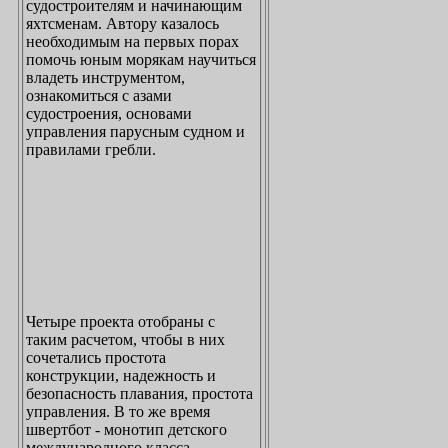
судостроителям и начинающим
яхтсменам. Автору казалось
необходимым на первых порах
помочь юным морякам научиться
владеть инструментом,
ознакомиться с азами
судостроения, основами
управления парусным судном и
правилами гребли.
Четыре проекта отобраны с
таким расчетом, чтобы в них
сочетались простота
конструкции, надежность и
безопасность плавания, простота
управления. В то же время
швертбот - монотип детского
международного класса