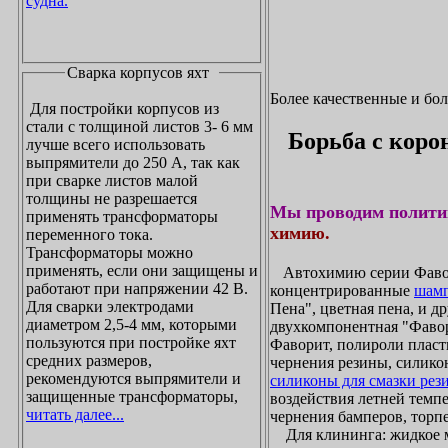
судна.
Сварка корпусов яхт
Более качественные и бо
Для постройки корпусов из
стали с толщиной листов 3- 6 мм
Борьба с коро
лучше всего использовать
выпрямители до 250 А, так как
при сварке листов малой
толщины не разрешается
Мы проводим полити
применять трансформаторы
химию.
переменного тока.
Трансформаторы можно
применять, если они защищены и
Автохимию серии Фавори
работают при напряжении 42 В.
концентрированные
шамп
Для сварки электродами
Пена", цветная пена, и д
диаметром 2,5-4 мм, которыми
двухкомпонентная "Фаво
пользуются при постройке яхт
Фаворит, полироли пласти
средних размеров,
чернения резины, силикон
рекомендуются выпрямители и
силиконы для смазки рез
защищенные трансформаторы,
воздействия летней темпе
читать далее...
чернения бамперов, торпе
Для клининга: жидкое мы