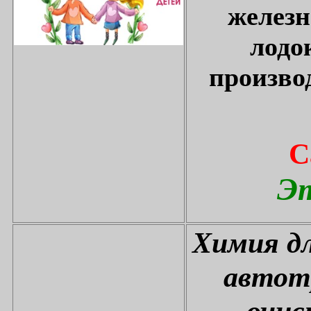
железн
лодо
произво
С
Эт
Химия дл
автот
очис