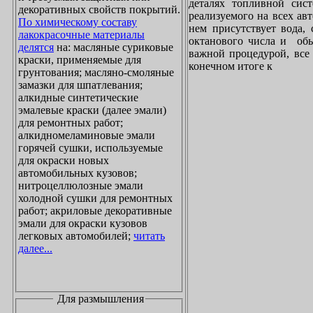
деталях топливной сист
декоративных свойств покрытий.
реализуемого на всех ав
По химическому составу
нем присутствует вода, 
лакокрасочные материалы
октанового числа и обы
делятся
на: масляные суриковые
важной процедурой, все 
краски, применяемые для
конечном итоге к
грунтования; масляно-смоляные
замазки для шпатлевания;
алкидные синтетические
эмалевые краски (далее эмали)
для ремонтных работ;
алкидномеламиновые эмали
горячей сушки, используемые
для окраски новых
автомобильных кузовов;
нитроцеллюлозные эмали
холодной сушки для ремонтных
работ; акриловые декоративные
эмали для окраски кузовов
легковых автомобилей;
читать
далее...
Для размышления