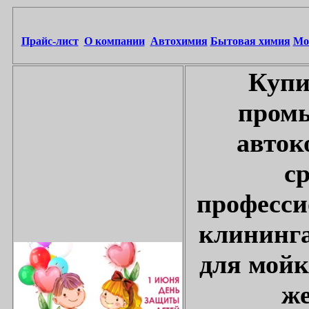
Прайс-лист
О компании
Автохимия
Бытовая химия
Мо
Купи
промы
авток
с
професси
клининга
для мойк
же