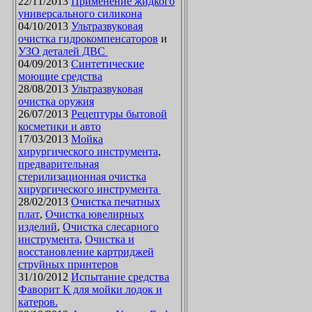
22/11/2013
Применение жидкого
универсального силикона
04/10/2013
Ультразвуковая
очистка гидрокомпенсаторов
и
УЗО деталей ДВС
04/09/2013
Синтетические
моющие средства
28/08/2013
Ультразвуковая
очистка оружия
26/07/2013
Рецептуры бытовой
косметики и авто
17/03/2013
Мойка
хирургического инструмента
,
предварительная
стерилизационная очистка
хирургического инструмента
28/02/2013
Очистка печатных
плат
,
Очистка ювелирных
изделий
,
Очистка слесарного
инструмента
,
Очистка и
восстановление картриджей
струйных принтеров
31/10/2012
Испытание средства
Фаворит К для мойки лодок и
катеров.