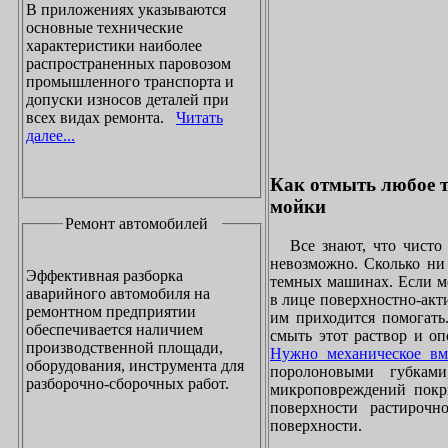
В приложениях указываются
основные технические
характеристики наиболее
распространенных паровозом
промышленного транспорта и
допуски износов деталей при
всех видах ремонта.
Читать
далее...
Как отмыть любое т
мойки
Ремонт автомобилей
Все знают, что чисто 
невозможно. Сколько ни 
Эффективная разборка
темных машинах. Если ме
аварийного автомобиля на
в лице поверхностно-акт
ремонтном предприятии
им приходится помогать
обеспечивается наличием
смыть этот раствор и оп
производственной площади,
Нужно механическое вм
оборудования, инструмента для
поролоновыми губками
разборочно-сборочных работ.
микроповреждений покры
поверхности растирочн
поверхности.