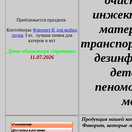
инжект
Приближается праздник
матер
Контейнеры
Фаворит-К для мойки
лодок
3 кг, лучшая химия для
транспор
катеров и яхт
Дата обновления страницы:
дезин
11.07.2026
дет
пеном
м
П
родукция нашей к
Фаворит, которые м