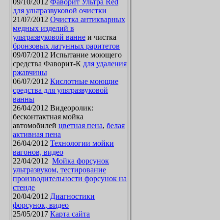
09/10/2012
Фаворит Ультра Red
для ультразвуковой очистки
21/07/2012
Очистка антикварных
медных изделий в
ультразвуковой ванне
и чистка
бронзовых латунных раритетов
09/07/2012 Испытание моющего
средства Фаворит-К
для удаления
ржавчины
06/07/2012
Кислотные моющие
средства для ультразвуковой
ванны
26/04/2012 Видеоролик:
бесконтактная мойка
автомобилей
цветная пена
,
белая
активная пена
26/04/2012
Технологии мойки
вагонов, видео
22/04/2012
Мойка форсунок
ультразвуком, тестирование
производительности форсунок на
стенде
20/04/2012
Диагностики
форсунок, видео
25/05/2017
Карта сайта