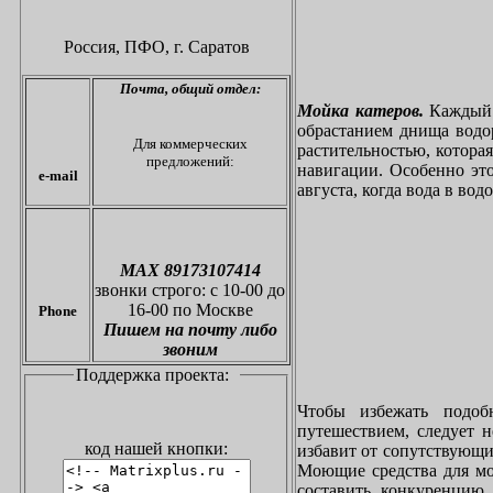
Россия, ПФО,
г. Саратов
Почта,
общий отдел:
Мойка катеров.
Каждый в
обрастанием днища водо
Для коммерческих
растительностью, котора
предложений:
навигации. Особенно это
e-mail
августа, когда вода в вод
МАХ 89173107414
звонки
строго: с 10-00 до
16-00 по Москве
Phone
Пишем на почту либо
звоним
Поддержка проекта:
Чтобы избежать подоб
путешествием, следует 
код нашей кнопки:
избавит от сопутствующи
Моющие средства для мо
составить конкуренцию