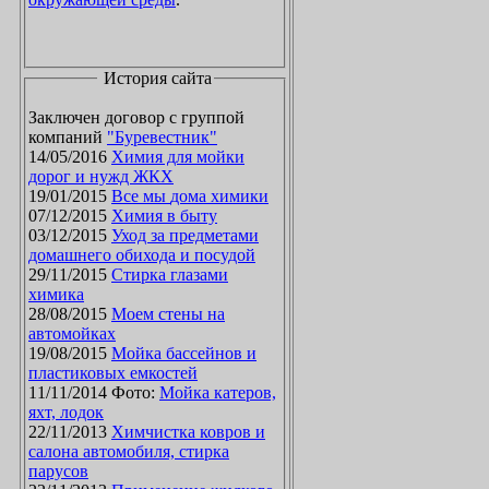
История сайта
Заключен договор с группой
компаний
"Буревестник"
14/05/2016
Химия для мойки
дорог и нужд ЖКХ
19/01/2015
Все мы дома химики
07/12/2015
Химия в быту
03/12/2015
Уход за предметами
домашнего обихода и посудой
29/11/2015
Стирка глазами
химика
28/08/2015
Моем стены на
автомойках
19/08/2015
Мойка бассейнов и
пластиковых емкостей
11/11/2014 Фото:
Мойка катеров,
яхт, лодок
22/11/2013
Химчистка ковров и
салона автомобиля, стирка
парусов