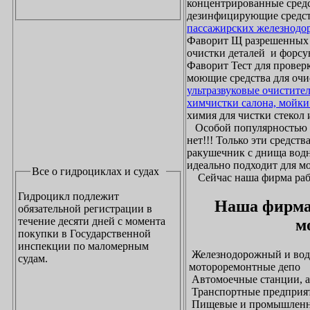
концентрированные средс
дезинфицирующие средст
пассажирских железнодо
Фаворит Щ разрешенных
очистки деталей и форсу
Фаворит Тест для проверк
моющие средства для очи
ультразвуковые очистите
химчистки салона, мойки
химия для чистки стекол и
Особой популярностью 
нет!!! Только эти средст
ракушечник с днища водн
идеально подходит для м
Все о гидроциклах и судах
Сейчас наша фирма рабо
Гидроцикл подлежит
Наша фирма
обязательной регистрации в
течение десяти дней с момента
м
покупки в Государственной
инспекции по маломерным
Железнодорожный и водн
судам.
мотороремонтные депо
Автомоечные станции, а
Транспортные предприят
Пищевые и промышленны