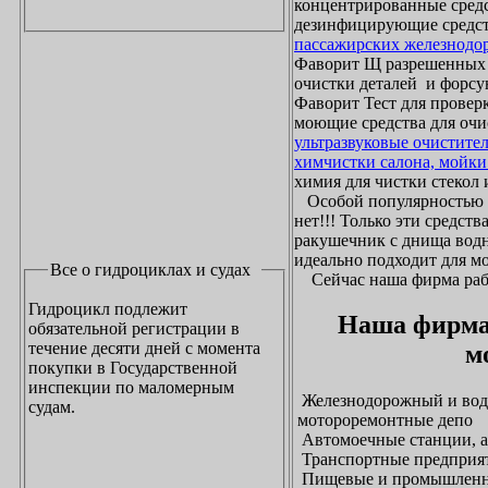
концентрированные средс
дезинфицирующие средст
пассажирских железнодо
Фаворит Щ разрешенных
очистки деталей и форсу
Фаворит Тест для проверк
моющие средства для очи
ультразвуковые очистите
химчистки салона, мойки
химия для чистки стекол и
Особой популярностью 
нет!!! Только эти средст
ракушечник с днища водн
идеально подходит для м
Все о гидроциклах и судах
Сейчас наша фирма рабо
Гидроцикл подлежит
Наша фирма
обязательной регистрации в
течение десяти дней с момента
м
покупки в Государственной
инспекции по маломерным
Железнодорожный и водн
судам.
мотороремонтные депо
Автомоечные станции, а
Транспортные предприят
Пищевые и промышленны