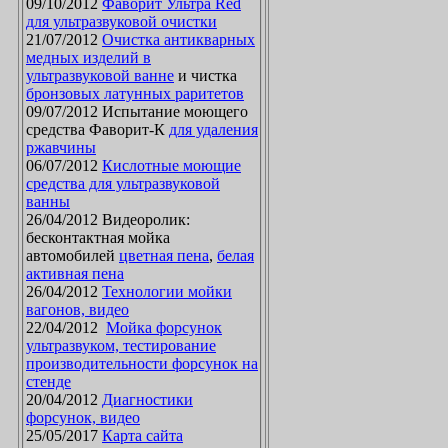
09/10/2012
Фаворит Ультра Red
для ультразвуковой очистки
21/07/2012
Очистка антикварных
медных изделий в
ультразвуковой ванне
и чистка
бронзовых латунных раритетов
09/07/2012 Испытание моющего
средства Фаворит-К
для удаления
ржавчины
06/07/2012
Кислотные моющие
средства для ультразвуковой
ванны
26/04/2012 Видеоролик:
бесконтактная мойка
автомобилей
цветная пена
,
белая
активная пена
26/04/2012
Технологии мойки
вагонов, видео
22/04/2012
Мойка форсунок
ультразвуком, тестирование
производительности форсунок на
стенде
20/04/2012
Диагностики
форсунок, видео
25/05/2017
Карта сайта