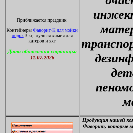
инжект
Приближается праздник
матер
Контейнеры
Фаворит-К для мойки
лодок
3 кг, лучшая химия для
транспор
катеров и яхт
Дата обновления страницы:
дезин
11.07.2026
дет
пеном
м
П
родукция нашей к
Фаворит, которые м