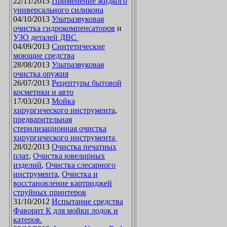
22/11/2013
Применение жидкого
универсального силикона
04/10/2013
Ультразвуковая
очистка гидрокомпенсаторов
и
УЗО деталей ДВС
04/09/2013
Синтетические
моющие средства
28/08/2013
Ультразвуковая
очистка оружия
26/07/2013
Рецептуры бытовой
косметики и авто
17/03/2013
Мойка
хирургического инструмента
,
предварительная
стерилизационная очистка
хирургического инструмента
28/02/2013
Очистка печатных
плат
,
Очистка ювелирных
изделий
,
Очистка слесарного
инструмента
,
Очистка и
восстановление картриджей
струйных принтеров
31/10/2012
Испытание средства
Фаворит К для мойки лодок и
катеров.