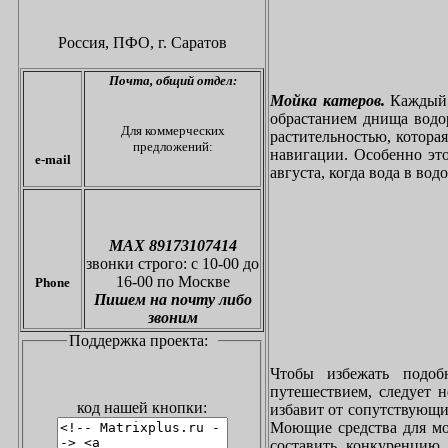
Россия, ПФО,
г. Саратов
Почта,
общий отдел:
Мойка катеров.
Каждый в
обрастанием днища водо
Для коммерческих
растительностью, котора
предложений:
навигации. Особенно это
e-mail
августа, когда вода в вод
МАХ 89173107414
звонки
строго: с 10-00 до
16-00 по Москве
Phone
Пишем на почту либо
звоним
Поддержка проекта:
Чтобы избежать подоб
путешествием, следует 
код нашей кнопки:
избавит от сопутствующи
Моющие средства для мо
составить конкуренцию