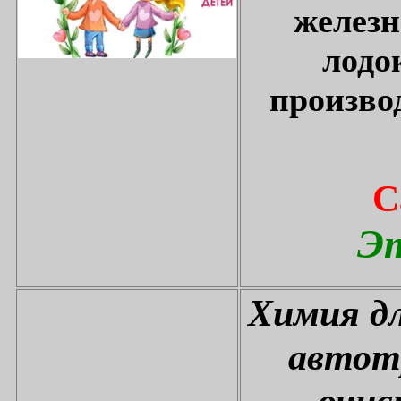
железн
лодо
произво
С
Эт
Химия дл
автот
очис