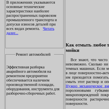
В приложениях указываются
основные технические
характеристики наиболее
распространенных паровозом
промышленного транспорта и
допуски износов деталей при
всех видах ремонта.
Читать
далее...
Как отмыть любое т
мойки
Ремонт автомобилей
Все знают, что чисто 
невозможно. Сколько ни 
Эффективная разборка
темных машинах. Если ме
аварийного автомобиля на
в лице поверхностно-акт
ремонтном предприятии
им приходится помогать
обеспечивается наличием
смыть этот раствор и оп
производственной площади,
Нужно механическое вм
оборудования, инструмента для
поролоновыми губками
разборочно-сборочных работ.
микроповреждений покры
поверхности растирочн
поверхности.