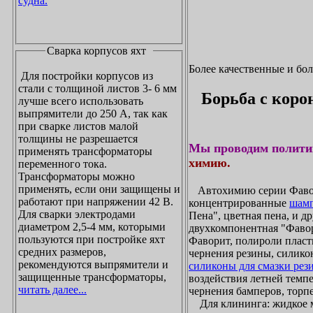
судна.
Сварка корпусов яхт
Более качественные и бо
Для постройки корпусов из
стали с толщиной листов 3- 6 мм
Борьба с коро
лучше всего использовать
выпрямители до 250 А, так как
при сварке листов малой
толщины не разрешается
Мы проводим полити
применять трансформаторы
химию.
переменного тока.
Трансформаторы можно
применять, если они защищены и
Автохимию серии Фавори
работают при напряжении 42 В.
концентрированные
шамп
Для сварки электродами
Пена", цветная пена, и д
диаметром 2,5-4 мм, которыми
двухкомпонентная "Фаво
пользуются при постройке яхт
Фаворит, полироли пласти
средних размеров,
чернения резины, силикон
рекомендуются выпрямители и
силиконы для смазки рез
защищенные трансформаторы,
воздействия летней темпе
читать далее...
чернения бамперов, торпе
Для клининга: жидкое мы