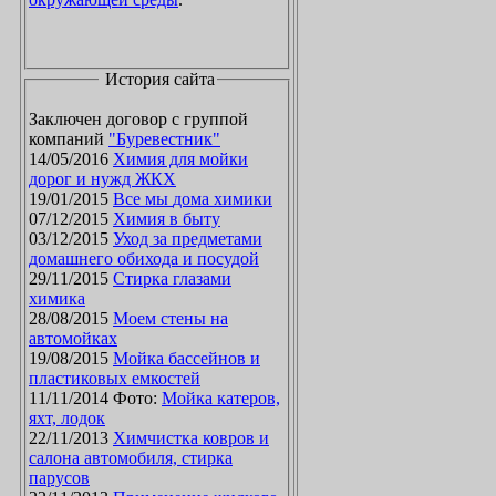
История сайта
Заключен договор с группой
компаний
"Буревестник"
14/05/2016
Химия для мойки
дорог и нужд ЖКХ
19/01/2015
Все мы дома химики
07/12/2015
Химия в быту
03/12/2015
Уход за предметами
домашнего обихода и посудой
29/11/2015
Стирка глазами
химика
28/08/2015
Моем стены на
автомойках
19/08/2015
Мойка бассейнов и
пластиковых емкостей
11/11/2014 Фото:
Мойка катеров,
яхт, лодок
22/11/2013
Химчистка ковров и
салона автомобиля, стирка
парусов