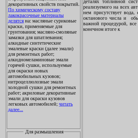
деталях топливной сист
декоративных свойств покрытий.
реализуемого на всех ав
По химическому составу
нем присутствует вода, 
лакокрасочные материалы
октанового числа и обы
делятся
на: масляные суриковые
важной процедурой, все 
краски, применяемые для
конечном итоге к
грунтования; масляно-смоляные
замазки для шпатлевания;
алкидные синтетические
эмалевые краски (далее эмали)
для ремонтных работ;
алкидномеламиновые эмали
горячей сушки, используемые
для окраски новых
автомобильных кузовов;
нитроцеллюлозные эмали
холодной сушки для ремонтных
работ; акриловые декоративные
эмали для окраски кузовов
легковых автомобилей;
читать
далее...
Для размышления