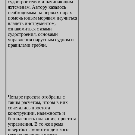
судостроителям и начинающим
яхтсменам. Автору казалось
необходимым на первых порах
помочь юным морякам научиться
владеть инструментом,
ознакомиться с азами
судостроения, основами
управления парусным судном и
правилами гребли.
Четыре проекта отобраны с
таким расчетом, чтобы в них
сочетались простота
конструкции, надежность и
безопасность плавания, простота
управления. В то же время
швертбот - монотип детского
международного класса