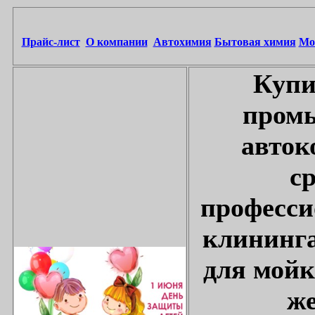
Прайс-лист
О компании
Автохимия
Бытовая химия
Мо
Купи
промы
авток
с
професси
клининга
для мойк
же