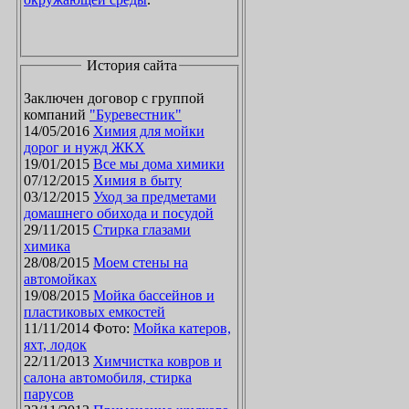
История сайта
Заключен договор с группой
компаний
"Буревестник"
14/05/2016
Химия для мойки
дорог и нужд ЖКХ
19/01/2015
Все мы дома химики
07/12/2015
Химия в быту
03/12/2015
Уход за предметами
домашнего обихода и посудой
29/11/2015
Стирка глазами
химика
28/08/2015
Моем стены на
автомойках
19/08/2015
Мойка бассейнов и
пластиковых емкостей
11/11/2014 Фото:
Мойка катеров,
яхт, лодок
22/11/2013
Химчистка ковров и
салона автомобиля, стирка
парусов