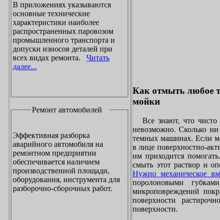
В приложениях указываются
основные технические
характеристики наиболее
распространенных паровозом
промышленного транспорта и
допуски износов деталей при
всех видах ремонта.
Читать
далее...
Как отмыть любое т
мойки
Ремонт автомобилей
Все знают, что чисто 
невозможно. Сколько ни 
Эффективная разборка
темных машинах. Если ме
аварийного автомобиля на
в лице поверхностно-акт
ремонтном предприятии
им приходится помогать
обеспечивается наличием
смыть этот раствор и оп
производственной площади,
Нужно механическое вм
оборудования, инструмента для
поролоновыми губками
разборочно-сборочных работ.
микроповреждений покры
поверхности растирочн
поверхности.