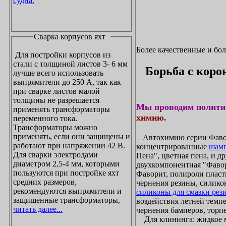
судна.
Сварка корпусов яхт
Более качественные и бо
Для постройки корпусов из
стали с толщиной листов 3- 6 мм
Борьба с коро
лучше всего использовать
выпрямители до 250 А, так как
при сварке листов малой
толщины не разрешается
Мы проводим полити
применять трансформаторы
химию.
переменного тока.
Трансформаторы можно
применять, если они защищены и
Автохимию серии Фавори
работают при напряжении 42 В.
концентрированные
шамп
Для сварки электродами
Пена", цветная пена, и д
диаметром 2,5-4 мм, которыми
двухкомпонентная "Фаво
пользуются при постройке яхт
Фаворит, полироли пласти
средних размеров,
чернения резины, силикон
рекомендуются выпрямители и
силиконы для смазки рез
защищенные трансформаторы,
воздействия летней темпе
читать далее...
чернения бамперов, торпе
Для клининга: жидкое мы