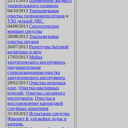
22/11/2013
Применение жидкого
универсального силикона
04/10/2013
Ультразвуковая
очистка гидрокомпенсаторов
и
УЗО деталей ДВС
04/09/2013
Синтетические
моющие средства
28/08/2013
Ультразвуковая
очистка оружия
26/07/2013
Рецептуры бытовой
косметики и авто
17/03/2013
Мойка
хирургического инструмента
,
предварительная
стерилизационная очистка
хирургического инструмента
28/02/2013
Очистка печатных
плат
,
Очистка ювелирных
изделий
,
Очистка слесарного
инструмента
,
Очистка и
восстановление картриджей
струйных принтеров
31/10/2012
Испытание средства
Фаворит К для мойки лодок и
катеров.