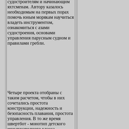
судостроителям и начинающим
яхтсменам. Автору казалось
необходимым на первых порах
помочь юным морякам научиться
владеть инструментом,
ознакомиться с азами
судостроения, основами
управления парусным судном и
правилами гребли.
Четыре проекта отобраны с
таким расчетом, чтобы в них
сочетались простота
конструкции, надежность и
безопасность плавания, простота
управления. В то же время
швертбот - монотип детского
международного класса