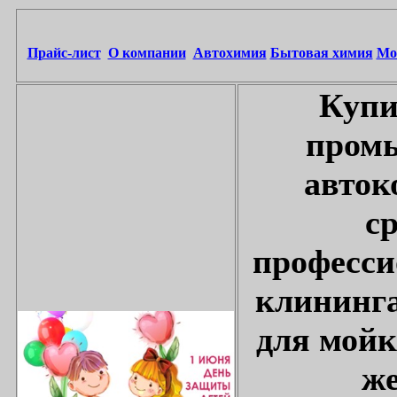
Прайс-лист
О компании
Автохимия
Бытовая химия
Мо
Купи
промы
авток
с
професси
клининга
для мойк
же