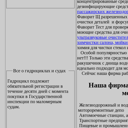
концентрированные средс
дезинфицирующие средст
пассажирских железнодо
Фаворит Щ разрешенных
очистки деталей и форсу
Фаворит Тест для проверк
моющие средства для очи
ультразвуковые очистите
химчистки салона, мойки
химия для чистки стекол и
Особой популярностью 
нет!!! Только эти средст
ракушечник с днища водн
идеально подходит для м
Все о гидроциклах и судах
Сейчас наша фирма рабо
Гидроцикл подлежит
Наша фирма
обязательной регистрации в
течение десяти дней с момента
м
покупки в Государственной
инспекции по маломерным
Железнодорожный и водн
судам.
мотороремонтные депо
Автомоечные станции, а
Транспортные предприят
Пищевые и промышленны