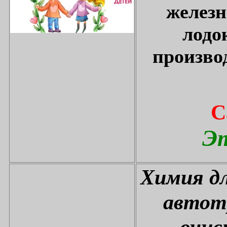
железн
лодо
произво
С
Эт
Химия дл
автот
очис