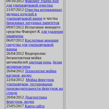
09/10/2012
Фаворит Ультра Red
для ультразвуковой очистки
21/07/2012
Очистка антикварных
медных изделий в
ультразвуковой ванне
и чистка
бронзовых латунных раритетов
09/07/2012 Испытание моющего
средства Фаворит-К
для удаления
ржавчины
06/07/2012
Кислотные моющие
средства для ультразвуковой
ванны
26/04/2012 Видеоролик:
бесконтактная мойка
автомобилей
цветная пена
,
белая
активная пена
26/04/2012
Технологии мойки
вагонов, видео
22/04/2012
Мойка форсунок
ультразвуком, тестирование
производительности форсунок на
стенде
20/04/2012
Диагностики
форсунок, видео
25/05/2017
Карта сайта