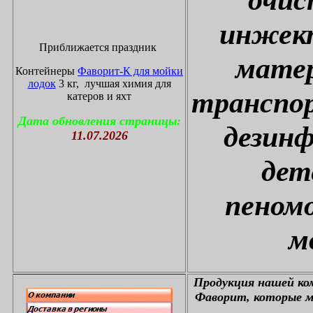
инжект
Приближается праздник
матер
Контейнеры
Фаворит-К для мойки
лодок
3 кг, лучшая химия для
транспор
катеров и яхт
Дата обновления страницы:
дезин
11.07.2026
дет
пеном
м
П
родукция нашей к
Фаворит, которые м