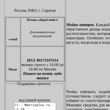
Россия, ПФО,
г. Саратов
Почта,
общий отдел:
Мойка катеров.
Каждый в
обрастанием днища водо
Для коммерческих
растительностью, котора
предложений:
навигации. Особенно это
e-mail
августа, когда вода в вод
МАХ 89173107414
звонки
строго: с 10-00 до
16-00 по Москве
Phone
Пишем на почту либо
звоним
Поддержка проекта:
Чтобы избежать подоб
путешествием, следует 
код нашей кнопки:
избавит от сопутствующи
Моющие средства для мо
составить конкуренцию