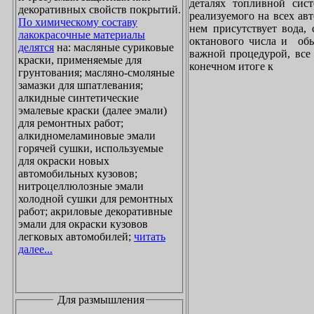
деталях топливной сист
декоративных свойств покрытий.
реализуемого на всех ав
По химическому составу
нем присутствует вода, 
лакокрасочные материалы
октанового числа и обы
делятся
на: масляные суриковые
важной процедурой, все 
краски, применяемые для
конечном итоге к
грунтования; масляно-смоляные
замазки для шпатлевания;
алкидные синтетические
эмалевые краски (далее эмали)
для ремонтных работ;
алкидномеламиновые эмали
горячей сушки, используемые
для окраски новых
автомобильных кузовов;
нитроцеллюлозные эмали
холодной сушки для ремонтных
работ; акриловые декоративные
эмали для окраски кузовов
легковых автомобилей;
читать
далее...
Для размышления