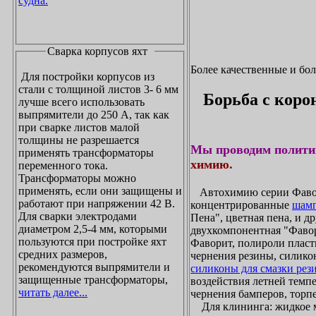
судна.
Сварка корпусов яхт
Более качественные и бо
Для постройки корпусов из
стали с толщиной листов 3- 6 мм
Борьба с коро
лучше всего использовать
выпрямители до 250 А, так как
при сварке листов малой
толщины не разрешается
Мы проводим полити
применять трансформаторы
химию.
переменного тока.
Трансформаторы можно
применять, если они защищены и
Автохимию серии Фавори
работают при напряжении 42 В.
концентрированные
шамп
Для сварки электродами
Пена", цветная пена, и д
диаметром 2,5-4 мм, которыми
двухкомпонентная "Фаво
пользуются при постройке яхт
Фаворит, полироли пласти
средних размеров,
чернения резины, силикон
рекомендуются выпрямители и
силиконы для смазки рез
защищенные трансформаторы,
воздействия летней темпе
читать далее...
чернения бамперов, торпе
Для клининга: жидкое мы