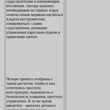
судостроителям и начинающим
яхтсменам. Автору казалось
необходимым на первых порах
помочь юным морякам научиться
владеть инструментом,
ознакомиться с азами
судостроения, основами
управления парусным судном и
правилами гребли.
Четыре проекта отобраны с
таким расчетом, чтобы в них
сочетались простота
конструкции, надежность и
безопасность плавания, простота
управления. В то же время
швертбот - монотип детского
международного класса