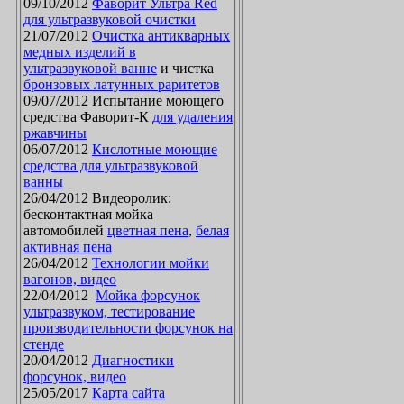
09/10/2012
Фаворит Ультра Red
для ультразвуковой очистки
21/07/2012
Очистка антикварных
медных изделий в
ультразвуковой ванне
и чистка
бронзовых латунных раритетов
09/07/2012 Испытание моющего
средства Фаворит-К
для удаления
ржавчины
06/07/2012
Кислотные моющие
средства для ультразвуковой
ванны
26/04/2012 Видеоролик:
бесконтактная мойка
автомобилей
цветная пена
,
белая
активная пена
26/04/2012
Технологии мойки
вагонов, видео
22/04/2012
Мойка форсунок
ультразвуком, тестирование
производительности форсунок на
стенде
20/04/2012
Диагностики
форсунок, видео
25/05/2017
Карта сайта