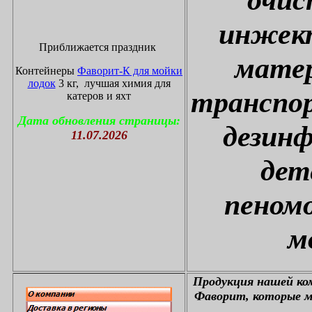
инжект
Приближается праздник
матер
Контейнеры
Фаворит-К для мойки
лодок
3 кг, лучшая химия для
транспор
катеров и яхт
Дата обновления страницы:
дезин
11.07.2026
дет
пеном
м
П
родукция нашей к
Фаворит, которые м