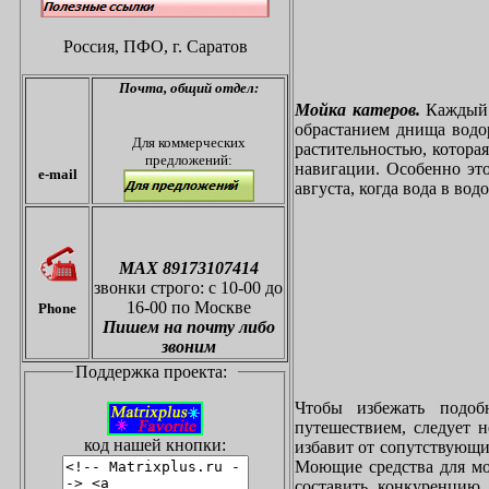
Россия, ПФО,
г. Саратов
Почта,
общий отдел:
Мойка катеров.
Каждый в
обрастанием днища водо
Для коммерческих
растительностью, котора
предложений:
навигации. Особенно это
e-mail
августа, когда вода в вод
МАХ 89173107414
звонки
строго: с 10-00 до
16-00 по Москве
Phone
Пишем на почту либо
звоним
Поддержка проекта:
Чтобы избежать подоб
путешествием, следует 
код нашей кнопки:
избавит от сопутствующи
Моющие средства для мо
составить конкуренцию