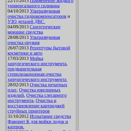
22/11/2013
Применение жидкого
универсального силикона
04/10/2013
Ультразвуковая
очистка гидрокомпенсаторов
и
УЗО деталей ДВС
04/09/2013
Синтетические
моющие средства
28/08/2013
Ультразвуковая
очистка оружия
26/07/2013
Рецептуры бытовой
косметики и авто
17/03/2013
Мойка
хирургического инструмента
,
предварительная
стерилизационная очистка
хирургического инструмента
28/02/2013
Очистка печатных
плат
,
Очистка ювелирных
изделий
,
Очистка слесарного
инструмента
,
Очистка и
восстановление картриджей
струйных принтеров
31/10/2012
Испытание средства
Фаворит К для мойки лодок и
катеров.