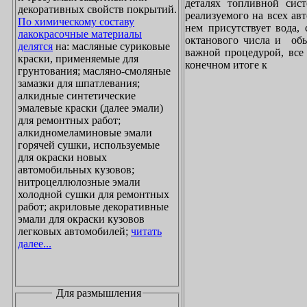
деталях топливной сист
декоративных свойств покрытий.
реализуемого на всех ав
По химическому составу
нем присутствует вода, 
лакокрасочные материалы
октанового числа и обы
делятся
на: масляные суриковые
важной процедурой, все 
краски, применяемые для
конечном итоге к
грунтования; масляно-смоляные
замазки для шпатлевания;
алкидные синтетические
эмалевые краски (далее эмали)
для ремонтных работ;
алкидномеламиновые эмали
горячей сушки, используемые
для окраски новых
автомобильных кузовов;
нитроцеллюлозные эмали
холодной сушки для ремонтных
работ; акриловые декоративные
эмали для окраски кузовов
легковых автомобилей;
читать
далее...
Для размышления