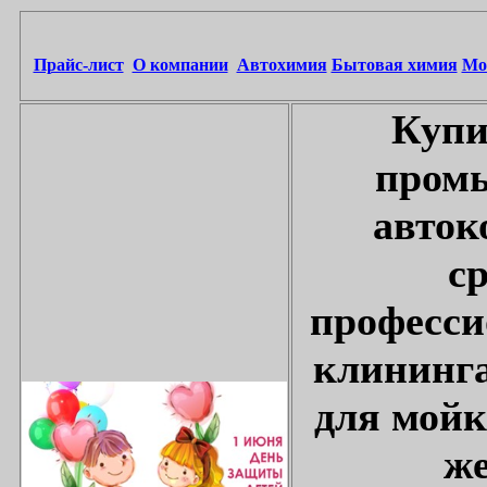
Прайс-лист
О компании
Автохимия
Бытовая химия
Мо
Купи
промы
авток
с
професси
клининга
для мойк
же