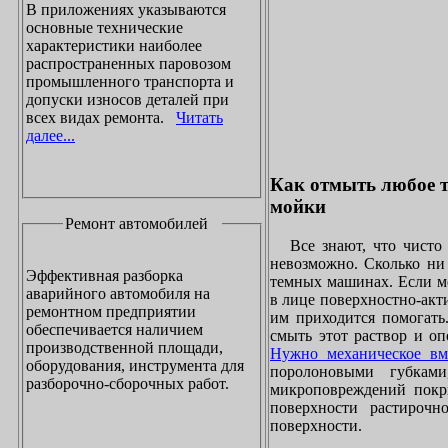
В приложениях указываются
основные технические
характеристики наиболее
распространенных паровозом
промышленного транспорта и
допуски износов деталей при
всех видах ремонта.
Читать
далее...
Как отмыть любое т
мойки
Ремонт автомобилей
Все знают, что чисто 
невозможно. Сколько ни 
Эффективная разборка
темных машинах. Если ме
аварийного автомобиля на
в лице поверхностно-акт
ремонтном предприятии
им приходится помогать
обеспечивается наличием
смыть этот раствор и оп
производственной площади,
Нужно механическое вм
оборудования, инструмента для
поролоновыми губками
разборочно-сборочных работ.
микроповреждений покры
поверхности растирочн
поверхности.