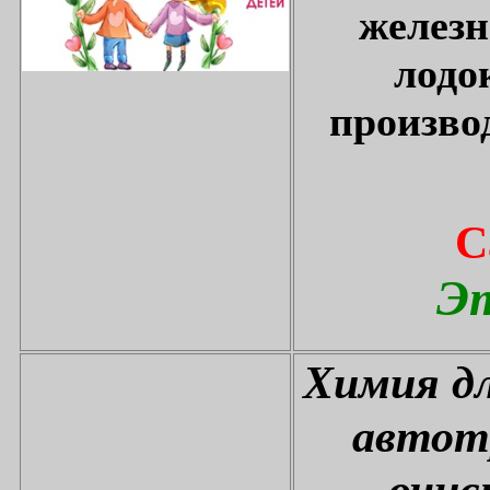
железн
лодо
произво
С
Эт
Химия дл
автот
очис