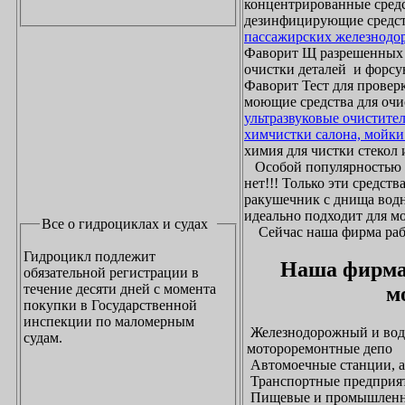
концентрированные средс
дезинфицирующие средст
пассажирских железнодо
Фаворит Щ разрешенных
очистки деталей и форсу
Фаворит Тест для проверк
моющие средства для очи
ультразвуковые очистите
химчистки салона, мойки
химия для чистки стекол и
Особой популярностью 
нет!!! Только эти средст
ракушечник с днища водн
идеально подходит для м
Все о гидроциклах и судах
Сейчас наша фирма рабо
Гидроцикл подлежит
Наша фирма
обязательной регистрации в
течение десяти дней с момента
м
покупки в Государственной
инспекции по маломерным
Железнодорожный и водн
судам.
мотороремонтные депо
Автомоечные станции, а
Транспортные предприят
Пищевые и промышленны