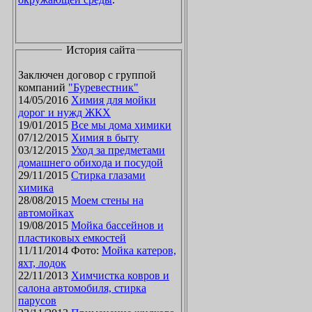
История сайта
Заключен договор с группой
компаний
"Буревестник"
14/05/2016
Химия для мойки
дорог и нужд ЖКХ
19/01/2015
Все мы дома химики
07/12/2015
Химия в быту
03/12/2015
Уход за предметами
домашнего обихода и посудой
29/11/2015
Стирка глазами
химика
28/08/2015
Моем стены на
автомойках
19/08/2015
Мойка бассейнов и
пластиковых емкостей
11/11/2014 Фото:
Мойка катеров,
яхт, лодок
22/11/2013
Химчистка ковров и
салона автомобиля, стирка
парусов