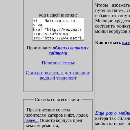
Чтобы избежат
путешествием, с
код нашей кнопки:
избавит от сопу
Моющие средства
составить конк
мойки корпусов 
Как отмыть
кат
Производим
обмен ссылками с
сайтами
Полезные статьи
Статьи про авто, ж.д. транспорт,
водный транспорт
Советы со всего света
Практические советы
Еще раз о мойке
любителям катеров и яхт, лодок
катера так силь
далее...
Осмотр корпуса пред
мойки катеров" пр
началом ремонта,