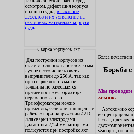
технологические шаги перед
осмотром, дефектация корпуса
водного судна,
выявление
дефектов и их устранение на
различных материалах корпуса
судна.
Сварка корпусов яхт
Более качествен
Для постройки корпусов из
стали с толщиной листов 3- 6 мм
Борьба с
лучше всего использовать
выпрямители до 250 А, так как
при сварке листов малой
толщины не разрешается
Мы проводим 
применять трансформаторы
химию.
переменного тока.
Трансформаторы можно
применять, если они защищены и
Автохимию сери
работают при напряжении 42 В.
концентрирован
Для сварки электродами
Пена", цветная п
диаметром 2,5-4 мм, которыми
двухкомпонентна
пользуются при постройке яхт
Фаворит, полирол