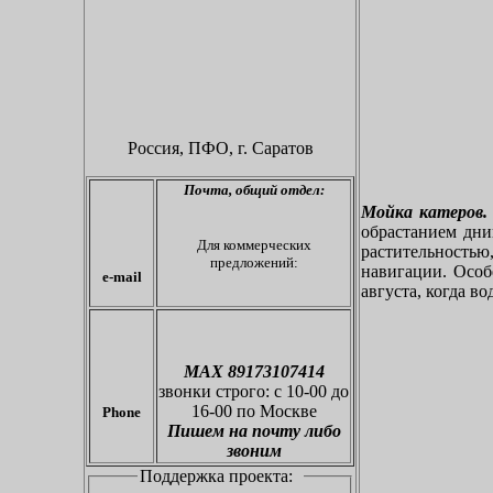
Россия, ПФО,
г. Саратов
Почта,
общий отдел:
Мойка катеров.
обрастанием дн
Для коммерческих
растительностью
предложений:
навигации. Особе
e-mail
августа, когда во
МАХ 89173107414
звонки
строго: с 10-00 до
16-00 по Москве
Phone
Пишем на почту либо
звоним
Поддержка проекта: