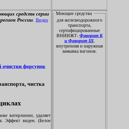
оющих средств серии
Моющие средства
регион России
.
Видео
для железнодорожного
транспорта,
сертифицированные
ВНИИЖТ-
Фаворит К
и Фаворит Щ
,
внутренняя и наружная
замывка вагонов.
й очистки форсунок
ранспорта, чистка
оциклах
иже ватерлинии, удаляет
я. Эффект виден. (Белое