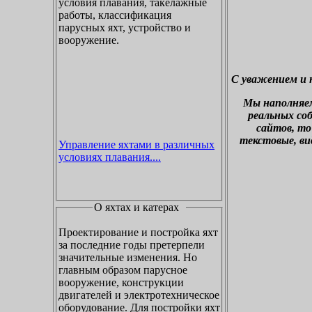
условия плавания, такелажные
работы, классификация
парусных яхт, устройство и
вооружение.
С уважением и 
М
ы наполняе
реальных со
сайтов, то
текстовые, ви
Управление яхтами в различных
условиях плавания....
О яхтах и катерах
Проектирование и постройка яхт
за последние годы претерпели
значительные изменения. Но
главным образом парусное
вооружение, конструкции
двигателей и электротехническое
оборудование. Для постройки яхт