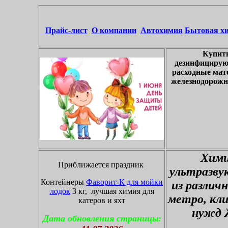
Прайс-лист
О компании
Автохимия
Бытовая х
Купить
дезинфицирую
расходные мат
железнодорожны
Хими
Приближается праздник
ультразву
Контейнеры
Фаворит-К для мойки
из различ
лодок
3 кг, лучшая химия для
метро, кл
катеров и яхт
нужд 
Дата обновления страницы: