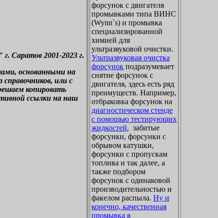
форсунок с двигателя
промывками типа ВИНС
(Wynn`s) и промывка
специализированной
химией для
ультразвуковой очистки.
. Саратов 2001-2023 г.
Ультразвуковая очистка
форсунок
подразумевает
лами, основанными на
снятие форсунок с
справочников, или с
двигателя, здесь есть ряд
зрешаем копировать
преимуществ. Например,
ктивной ссылки на наш
отбраковка форсунок на
диагностическом стенде
с помощью тестирующих
жидкостей
, забитые
форсунки, форсунки с
обрывом катушки,
форсунки с пропускам
топлива и так далее, а
также подбором
форсунок с одинаковой
производительностью и
факелом распыла.
Ну и
конечно, качественная
промывка в