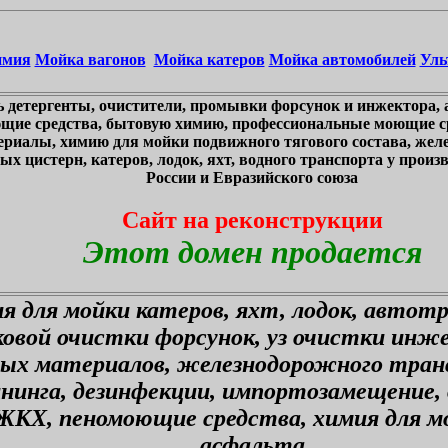
имия
Мойка вагонов
Мойка катеров
Мойка автомобилей
Уль
 детергенты, очистители, промывки форсунок и инжектора, 
щие средства, бытовую химию, профессиональные моющие ср
ериалы, химию для мойки подвижного тягового состава, жел
х цистерн, катеров, лодок, яхт, водного транспорта у произв
России и Евразийского союза
Сайт на реконструкции
Этот домен продается
я для мойки катеров, яхт, лодок, автот
ковой очистки форсунок, уз очистки инж
ных материалов, железнодорожного тран
ининга, дезинфекции, импортозамещение,
ЖКХ, пеномоющие средства, химия для мо
асфальта