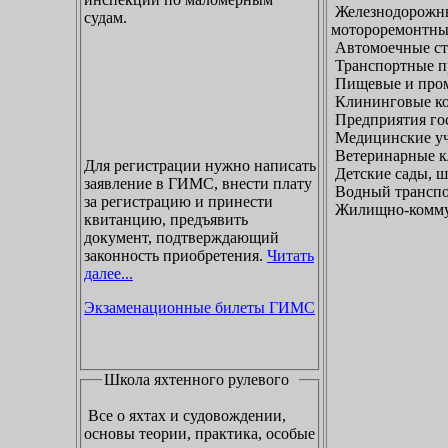
Железнодорожны
судам.
мотороремонтны
Автомоечные ст
Транспортные п
Пищевые и пром
Клининговые к
Предприятия гос
Медицинские уч
Ветеринарные к
Для регистрации нужно написать
Детские сады, ш
заявление в ГИМС, внести плату
Водный транспо
за регистрацию и принести
Жилищно-коммун
квитанцию, предъявить
документ, подтверждающий
законность приобретения.
Читать
далее...
Экзаменационные билеты ГИМС
Школа яхтенного рулевого
Все о яхтах и судовождении,
основы теории, практика, особые