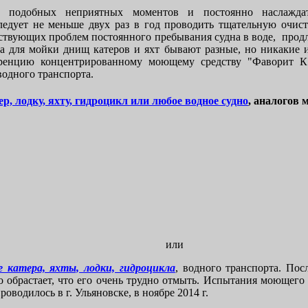
ь подобных неприятных моментов и постоянно наслажда
ледует не меньше двух раз в год проводить тщательную очист
тствующих проблем постоянного пребывания судна в воде, продл
 для мойки днищ катеров и яхт бывают разные, но никакие 
уренцию концентрированному моющему средству "Фаворит К"
водного транспорта.
ер, лодку, яхту, гидроцикл или любое водное судно
, аналогов 
или
 катера, яхты, лодки, гидроцикла
, водного транспорта. Пос
но обрастает, что его очень трудно отмыть. Испытания моющего
оводилось в г. Ульяновске, в ноябре 2014 г.