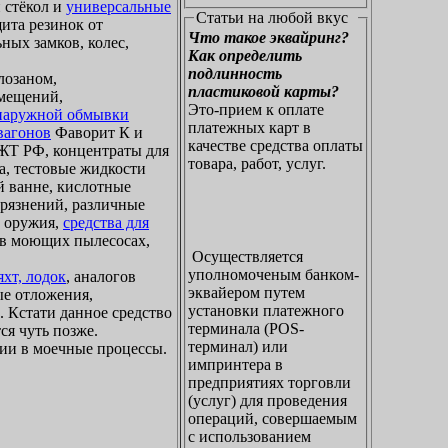
 стёкол и
универсальные
Статьи на любой вкус
щита резинок от
Что такое эквайринг?
ных замков, колес,
Как определить
подлинность
лозаном,
пластиковой карты?
омещений,
Это-прием к оплате
 наружной обмывки
платежных карт в
вагонов
Фаворит К и
качестве средства оплаты
Т РФ, концентраты для
товара, работ, услуг.
а, тестовые жидкости
й ванне, кислотные
грязнений, различные
о оружия,
средства для
я в моющих пылесосах,
Осуществляется
уполномоченым банком-
хт, лодок
, аналогов
эквайером путем
ые отложения,
установки платежного
. Кстати данное средство
терминала (POS-
ся чуть позже.
терминал) или
ии в моечные процессы.
импринтера в
предприятиях торговли
(услуг) для проведения
операций, совершаемым
с использованием