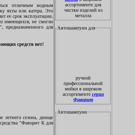
ассортименте для
ться отличным водным
чистки изделий из
ку яхты или катера. Это
металла
ит ее срок эксплуатации.
из имеющихся, не смогли
, предназначенного для
Автошампуни для
моющих средств нет!
ручной
профессиональной
мойки в широком
ассортименте
серии
Фаворит
Автошампуни
ле летнего сезона, днище
 средства "Фаворит К для