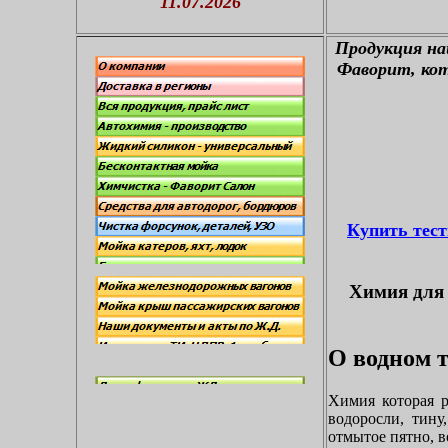
11.07.2026
П
родукция н
Фаворит, кот
Купить тес
Химия для 
О водном т
Химия которая р
водоросли, тину
отмытое пятно, в