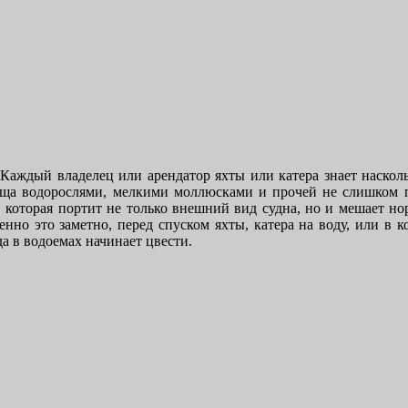
Каждый владелец или арендатор яхты или катера знает насколь
ища водорослями, мелкими моллюсками и прочей не слишком 
, которая портит не только внешний вид судна, но и мешает н
нно это заметно, перед спуском яхты, катера на воду, или в к
да в водоемах начинает цвести.