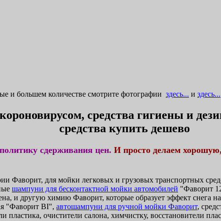
ные и большем количестве смотрите фотографии
здесь...
и
здесь...
 короновирусом, средства гигиены и де
средства купить дешево
политику сдерживания цен.
И просто делаем хорошую
и Фаворит, для мойки легковых и грузовых транспортных средс
ные
шампуни для бесконтактной мойки автомобилей
"Фаворит 12
ена, и другую химию Фаворит, которые образует эффект снега н
я "Фаворит BI",
автошампуни для ручной мойки Фаворит
, сред
и пластика, очистители салона, химчистку, восстановители плас