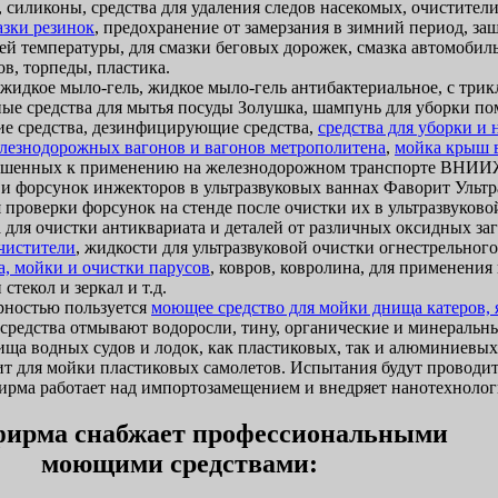
 силиконы, средства для удаления следов насекомых, очистители
азки резинок
, предохранение от замерзания в зимний период, за
ей температуры, для смазки беговых дорожек, смазка автомобиль
в, торпеды, пластика.
идкое мыло-гель, жидкое мыло-гель антибактериальное, с трик
ые средства для мытья посуды Золушка, шампунь для уборки п
 средства, дезинфицирующие средства,
средства для уборки и
лезнодорожных вагонов и вагонов метрополитена
,
мойка крыш 
ешенных к применению на железнодорожном транспорте ВНИИЖ
 и форсунок инжекторов в ультразвуковых ваннах Фаворит Ультр
 проверки форсунок на стенде после очистки их в ультразвуково
 для очистки антиквариата и деталей от различных оксидных за
очистители
, жидкости для ультразвуковой очистки огнестрельног
а, мойки и очистки парусов
, ковров, ковролина, для применени
стекол и зеркал и т.д.
ностью пользуется
моющее средство для мойки днища катеров, я
и средства отмывают водоросли, тину, органические и минеральн
ща водных судов и лодок, как пластиковых, так и алюминиевых
т для мойки пластиковых самолетов. Испытания будут проводит
ма работает над импортозамещением и внедряет нанотехнолог
ирма снабжает профессиональными
моющими средствами: