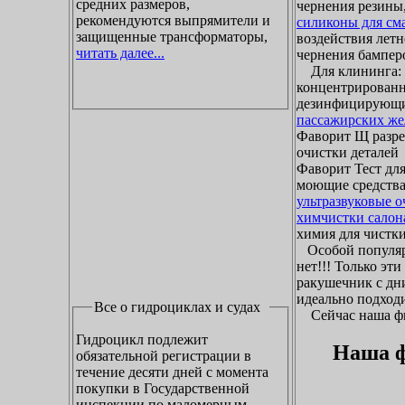
средних размеров,
чернения резины,
рекомендуются выпрямители и
силиконы для см
защищенные трансформаторы,
воздействия летн
читать далее...
чернения бамперо
Для клининга: ж
концентрированн
дезинфицирующие
пассажирских же
Фаворит Щ разр
очистки деталей
Фаворит Тест для
моющие средства
ультразвуковые 
химчистки салон
химия для чистки 
Особой популяр
нет!!! Только эт
ракушечник с дни
идеально подходи
Все о гидроциклах и судах
Сейчас наша фир
Гидроцикл подлежит
Наша ф
обязательной регистрации в
течение десяти дней с момента
покупки в Государственной
инспекции по маломерным