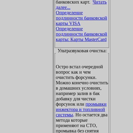
банковских карт.
Читать
далее...
Определение
подлинности банковской
карты VISA
Определение
подлинности банковской
карты: Карты MasterCard
Ультразвуковая очистка:
Остро встал очередной
вопрос как и чем
очистить форсунки.
Можно конечно очистить
в домашних условиях,
например залив в бак
добавку для чистки
форсунок или
промывки
инжектора и топливной
системы
. Но остается два
метода которые
применяют на СТО,
промывка без снятия