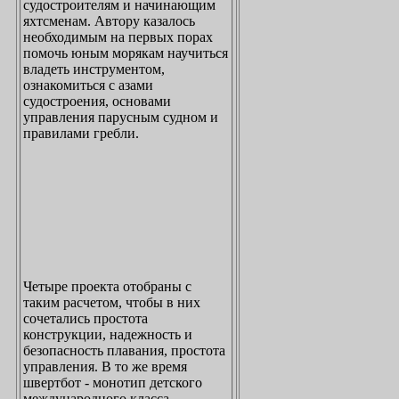
судостроителям и начинающим
яхтсменам. Автору казалось
необходимым на первых порах
помочь юным морякам научиться
владеть инструментом,
ознакомиться с азами
судостроения, основами
управления парусным судном и
правилами гребли.
Четыре проекта отобраны с
таким расчетом, чтобы в них
сочетались простота
конструкции, надежность и
безопасность плавания, простота
управления. В то же время
швертбот - монотип детского
международного класса