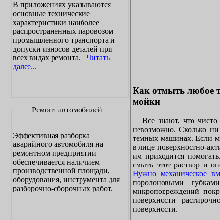
В приложениях указываются
основные технические
характеристики наиболее
распространенных паровозом
промышленного транспорта и
допуски износов деталей при
всех видах ремонта.
Читать
далее...
Как отмыть любое т
мойки
Ремонт автомобилей
Все знают, что чисто 
невозможно. Сколько ни 
Эффективная разборка
темных машинах. Если ме
аварийного автомобиля на
в лице поверхностно-акт
ремонтном предприятии
им приходится помогать
обеспечивается наличием
смыть этот раствор и оп
производственной площади,
Нужно механическое вм
оборудования, инструмента для
поролоновыми губками
разборочно-сборочных работ.
микроповреждений покры
поверхности растирочн
поверхности.