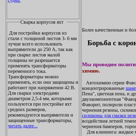
судна.
Сварка корпусов яхт
Более качественные и бо
Для постройки корпусов из
стали с толщиной листов 3- 6 мм
Борьба с коро
лучше всего использовать
выпрямители до 250 А, так как
при сварке листов малой
толщины не разрешается
Мы проводим полити
применять трансформаторы
химию.
переменного тока.
Трансформаторы можно
применять, если они защищены и
Автохимию серии Фавори
работают при напряжении 42 В.
концентрированные
шамп
Для сварки электродами
Пена", цветная пена, и д
диаметром 2,5-4 мм, которыми
двухкомпонентная "Фаво
пользуются при постройке яхт
Фаворит, полироли пласти
средних размеров,
чернения резины, силикон
рекомендуются выпрямители и
силиконы для смазки рез
защищенные трансформаторы,
воздействия летней темпе
читать далее...
чернения бамперов, торпе
Для клининга: жидкое мы