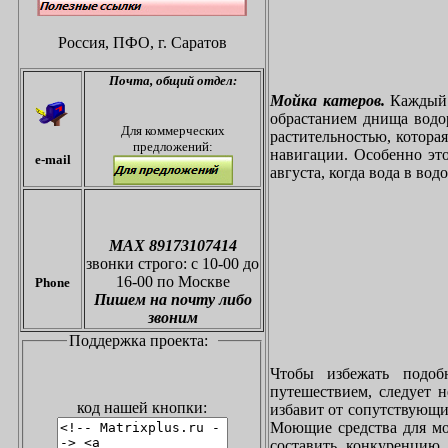
Россия, ПФО,
г. Саратов
Почта,
общий отдел:
Мойка катеров.
Каждый в
обрастанием днища водо
Для коммерческих
растительностью, котора
предложений:
навигации. Особенно это
e-mail
августа, когда вода в вод
МАХ 89173107414
звонки
строго: с 10-00 до
16-00 по Москве
Phone
Пишем на почту либо
звоним
Поддержка проекта:
Чтобы избежать подоб
путешествием, следует 
код нашей кнопки:
избавит от сопутствующи
Моющие средства для мо
составить конкуренцию