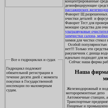
концентрированные средс
дезинфицирующие средст
пассажирских железнодо
Фаворит Щ разрешенных
очистки деталей и форсу
Фаворит Тест для проверк
моющие средства для очи
ультразвуковые очистите
химчистки салона, мойки
химия для чистки стекол и
Особой популярностью 
нет!!! Только эти средст
ракушечник с днища водн
идеально подходит для м
Все о гидроциклах и судах
Сейчас наша фирма рабо
Гидроцикл подлежит
Наша фирма
обязательной регистрации в
течение десяти дней с момента
м
покупки в Государственной
инспекции по маломерным
Железнодорожный и водн
судам.
мотороремонтные депо
Автомоечные станции, а
Транспортные предприят
Пищевые и промышленны