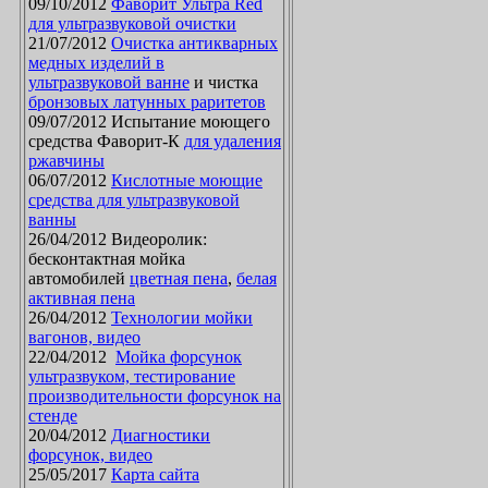
09/10/2012
Фаворит Ультра Red
для ультразвуковой очистки
21/07/2012
Очистка антикварных
медных изделий в
ультразвуковой ванне
и чистка
бронзовых латунных раритетов
09/07/2012 Испытание моющего
средства Фаворит-К
для удаления
ржавчины
06/07/2012
Кислотные моющие
средства для ультразвуковой
ванны
26/04/2012 Видеоролик:
бесконтактная мойка
автомобилей
цветная пена
,
белая
активная пена
26/04/2012
Технологии мойки
вагонов, видео
22/04/2012
Мойка форсунок
ультразвуком, тестирование
производительности форсунок на
стенде
20/04/2012
Диагностики
форсунок, видео
25/05/2017
Карта сайта