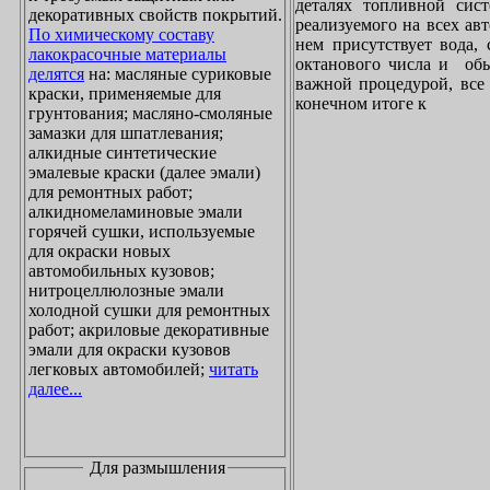
деталях топливной сист
декоративных свойств покрытий.
реализуемого на всех ав
По химическому составу
нем присутствует вода, 
лакокрасочные материалы
октанового числа и обы
делятся
на: масляные суриковые
важной процедурой, все 
краски, применяемые для
конечном итоге к
грунтования; масляно-смоляные
замазки для шпатлевания;
алкидные синтетические
эмалевые краски (далее эмали)
для ремонтных работ;
алкидномеламиновые эмали
горячей сушки, используемые
для окраски новых
автомобильных кузовов;
нитроцеллюлозные эмали
холодной сушки для ремонтных
работ; акриловые декоративные
эмали для окраски кузовов
легковых автомобилей;
читать
далее...
Для размышления