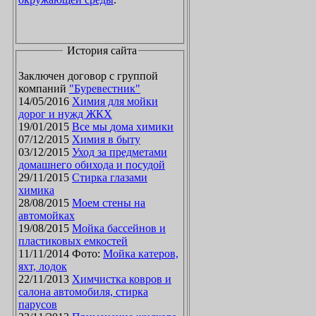
История сайта
Заключен договор с группой
компаний
"Буревестник"
14/05/2016
Химия для мойки
дорог и нужд ЖКХ
19/01/2015
Все мы дома химики
07/12/2015
Химия в быту
03/12/2015
Уход за предметами
домашнего обихода и посудой
29/11/2015
Стирка глазами
химика
28/08/2015
Моем стены на
автомойках
19/08/2015
Мойка бассейнов и
пластиковых емкостей
11/11/2014 Фото:
Мойка катеров,
яхт, лодок
22/11/2013
Химчистка ковров и
салона автомобиля, стирка
парусов