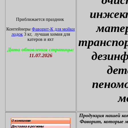
инжект
Приближается праздник
матер
Контейнеры
Фаворит-К для мойки
лодок
3 кг, лучшая химия для
транспор
катеров и яхт
Дата обновления страницы:
дезин
11.07.2026
дет
пеном
м
П
родукция нашей к
Фаворит, которые м