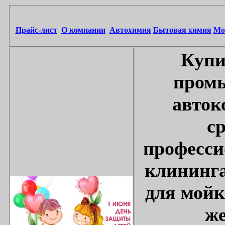
Прайс-лист
О компании
Автохимия
Бытовая химия
Мо
Купи
промы
авток
с
професси
клининга
для мойк
же