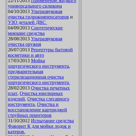
22/11/2013
Применение жидкого
универсального силикона
04/10/2013
Ультразвуковая
очистка гидрокомпенсаторов
и
УЗО деталей ДВС
04/09/2013
Синтетические
моющие средства
28/08/2013
Ультразвуковая
очистка оружия
26/07/2013
Рецептуры бытовой
косметики и авто
17/03/2013
Мойка
хирургического инструмента
,
предварительная
стерилизационная очистка
хирургического инструмента
28/02/2013
Очистка печатных
плат
,
Очистка ювелирных
изделий
,
Очистка слесарного
инструмента
,
Очистка и
восстановление картриджей
струйных принтеров
31/10/2012
Испытание средства
Фаворит К для мойки лодок и
катеров.