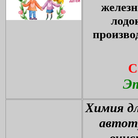
железн
лодо
произво
С
Эт
Химия дл
автот
очис