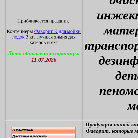
инжект
Приближается праздник
матер
Контейнеры
Фаворит-К для мойки
лодок
3 кг, лучшая химия для
транспор
катеров и яхт
Дата обновления страницы:
дезин
11.07.2026
дет
пеном
м
П
родукция нашей к
Фаворит, которые м