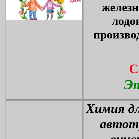
железн
лодо
произво
С
Эт
Химия дл
автот
очис