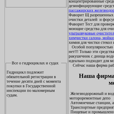
концентрированные средс
дезинфицирующие средст
пассажирских железнодо
Фаворит Щ разрешенных
очистки деталей и форсу
Фаворит Тест для проверк
моющие средства для очи
ультразвуковые очистите
химчистки салона, мойки
химия для чистки стекол и
Особой популярностью 
нет!!! Только эти средст
ракушечник с днища водн
идеально подходит для м
Все о гидроциклах и судах
Сейчас наша фирма рабо
Гидроцикл подлежит
Наша фирма
обязательной регистрации в
течение десяти дней с момента
м
покупки в Государственной
инспекции по маломерным
Железнодорожный и водн
судам.
мотороремонтные депо
Автомоечные станции, а
Транспортные предприят
Пищевые и промышленны