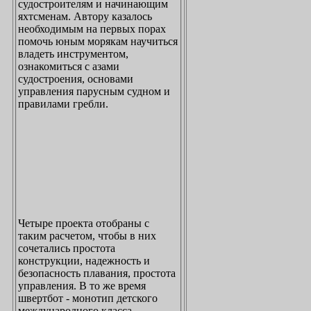
судостроителям и начинающим
яхтсменам. Автору казалось
необходимым на первых порах
помочь юным морякам научиться
владеть инструментом,
ознакомиться с азами
судостроения, основами
управления парусным судном и
правилами гребли.
Четыре проекта отобраны с
таким расчетом, чтобы в них
сочетались простота
конструкции, надежность и
безопасность плавания, простота
управления. В то же время
швертбот - монотип детского
международного класса