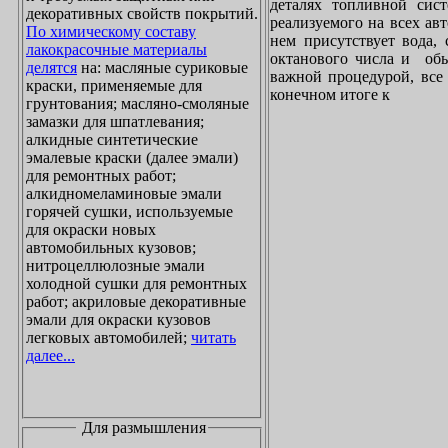
деталях топливной сист
декоративных свойств покрытий.
реализуемого на всех ав
По химическому составу
нем присутствует вода, 
лакокрасочные материалы
октанового числа и обы
делятся
на: масляные суриковые
важной процедурой, все 
краски, применяемые для
конечном итоге к
грунтования; масляно-смоляные
замазки для шпатлевания;
алкидные синтетические
эмалевые краски (далее эмали)
для ремонтных работ;
алкидномеламиновые эмали
горячей сушки, используемые
для окраски новых
автомобильных кузовов;
нитроцеллюлозные эмали
холодной сушки для ремонтных
работ; акриловые декоративные
эмали для окраски кузовов
легковых автомобилей;
читать
далее...
Для размышления