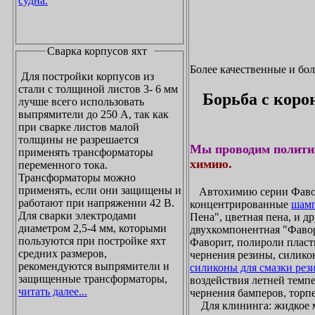
судна.
Сварка корпусов яхт
Более качественные и бо
Для постройки корпусов из
стали с толщиной листов 3- 6 мм
Борьба с коро
лучше всего использовать
выпрямители до 250 А, так как
при сварке листов малой
толщины не разрешается
Мы проводим полити
применять трансформаторы
химию.
переменного тока.
Трансформаторы можно
применять, если они защищены и
Автохимию серии Фавори
работают при напряжении 42 В.
концентрированные
шамп
Для сварки электродами
Пена", цветная пена, и д
диаметром 2,5-4 мм, которыми
двухкомпонентная "Фаво
пользуются при постройке яхт
Фаворит, полироли пласти
средних размеров,
чернения резины, силикон
рекомендуются выпрямители и
силиконы для смазки рез
защищенные трансформаторы,
воздействия летней темпе
читать далее...
чернения бамперов, торпе
Для клининга: жидкое мы