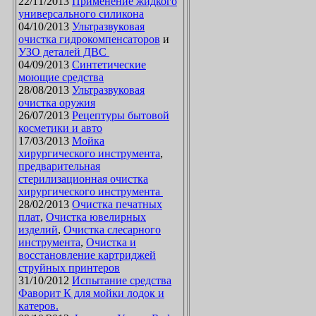
22/11/2013
Применение жидкого
универсального силикона
04/10/2013
Ультразвуковая
очистка гидрокомпенсаторов
и
УЗО деталей ДВС
04/09/2013
Синтетические
моющие средства
28/08/2013
Ультразвуковая
очистка оружия
26/07/2013
Рецептуры бытовой
косметики и авто
17/03/2013
Мойка
хирургического инструмента
,
предварительная
стерилизационная очистка
хирургического инструмента
28/02/2013
Очистка печатных
плат
,
Очистка ювелирных
изделий
,
Очистка слесарного
инструмента
,
Очистка и
восстановление картриджей
струйных принтеров
31/10/2012
Испытание средства
Фаворит К для мойки лодок и
катеров.