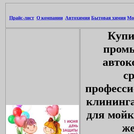
Прайс-лист
О компании
Автохимия
Бытовая химия
Мо
Купи
промы
авток
с
професси
клининга
для мойк
же