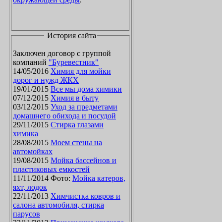
История сайта
Заключен договор с группой
компаний
"Буревестник"
14/05/2016
Химия для мойки
дорог и нужд ЖКХ
19/01/2015
Все мы дома химики
07/12/2015
Химия в быту
03/12/2015
Уход за предметами
домашнего обихода и посудой
29/11/2015
Стирка глазами
химика
28/08/2015
Моем стены на
автомойках
19/08/2015
Мойка бассейнов и
пластиковых емкостей
11/11/2014 Фото:
Мойка катеров,
яхт, лодок
22/11/2013
Химчистка ковров и
салона автомобиля, стирка
парусов