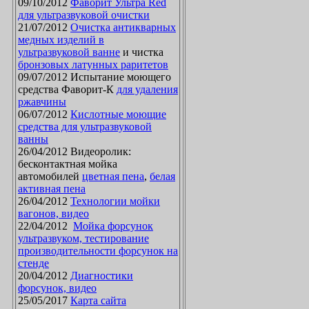
09/10/2012
Фаворит Ультра Red
для ультразвуковой очистки
21/07/2012
Очистка антикварных
медных изделий в
ультразвуковой ванне
и чистка
бронзовых латунных раритетов
09/07/2012 Испытание моющего
средства Фаворит-К
для удаления
ржавчины
06/07/2012
Кислотные моющие
средства для ультразвуковой
ванны
26/04/2012 Видеоролик:
бесконтактная мойка
автомобилей
цветная пена
,
белая
активная пена
26/04/2012
Технологии мойки
вагонов, видео
22/04/2012
Мойка форсунок
ультразвуком, тестирование
производительности форсунок на
стенде
20/04/2012
Диагностики
форсунок, видео
25/05/2017
Карта сайта