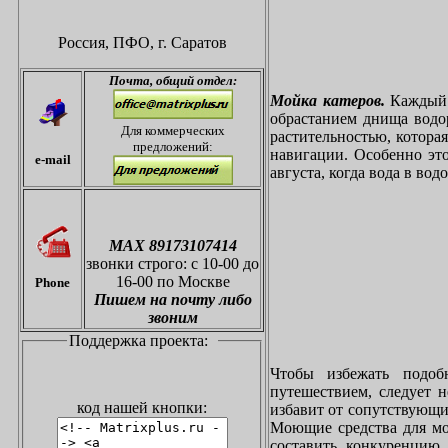
Россия, ПФО,
г. Саратов
Почта,
общий отдел:
Мойка катеров.
Каждый в
обрастанием днища водо
Для коммерческих
растительностью, котора
предложений:
навигации. Особенно это
e-mail
августа, когда вода в вод
МАХ 89173107414
звонки
строго: с 10-00 до
16-00 по Москве
Phone
Пишем на почту либо
звоним
Поддержка проекта:
Чтобы избежать подоб
путешествием, следует 
код нашей кнопки:
избавит от сопутствующи
Моющие средства для мо
составить конкуренцию