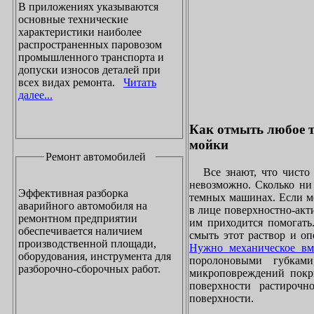
В приложениях указываются
основные технические
характеристики наиболее
распространенных паровозом
промышленного транспорта и
допуски износов деталей при
всех видах ремонта.
Читать
далее...
Как отмыть любое т
мойки
Ремонт автомобилей
Все знают, что чисто 
невозможно. Сколько ни 
Эффективная разборка
темных машинах. Если ме
аварийного автомобиля на
в лице поверхностно-акт
ремонтном предприятии
им приходится помогать
обеспечивается наличием
смыть этот раствор и оп
производственной площади,
Нужно механическое вм
оборудования, инструмента для
поролоновыми губками
разборочно-сборочных работ.
микроповреждений покры
поверхности растирочн
поверхности.