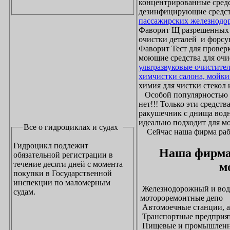
концентрированные средс
дезинфицирующие средст
пассажирских железнодо
Фаворит Щ разрешенных
очистки деталей и форсу
Фаворит Тест для проверк
моющие средства для очи
ультразвуковые очистите
химчистки салона, мойки
химия для чистки стекол и
Особой популярностью 
нет!!! Только эти средст
ракушечник с днища водн
идеально подходит для м
Все о гидроциклах и судах
Сейчас наша фирма рабо
Гидроцикл подлежит
Наша фирма
обязательной регистрации в
течение десяти дней с момента
м
покупки в Государственной
инспекции по маломерным
Железнодорожный и водн
судам.
мотороремонтные депо
Автомоечные станции, а
Транспортные предприят
Пищевые и промышленны