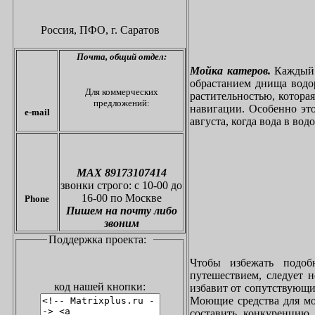
Россия, ПФО,
г. Саратов
Почта,
общий отдел:
Мойка катеров.
Каждый в
обрастанием днища водо
Для коммерческих
растительностью, котора
предложений:
навигации. Особенно это
e-mail
августа, когда вода в вод
МАХ 89173107414
звонки
строго: с 10-00 до
16-00 по Москве
Phone
Пишем на почту либо
звоним
Поддержка проекта:
Чтобы избежать подоб
путешествием, следует 
код нашей кнопки:
избавит от сопутствующи
Моющие средства для мо
составить конкуренцию