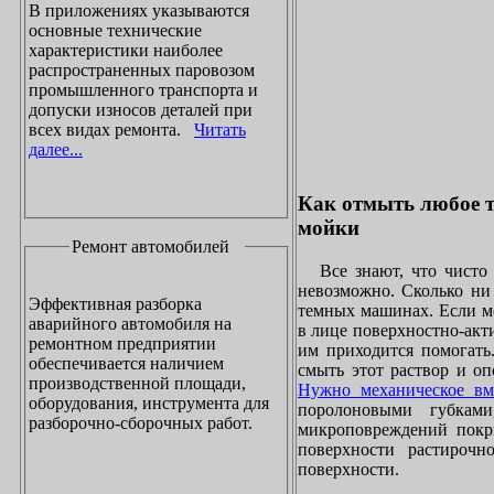
В приложениях указываются
основные технические
характеристики наиболее
распространенных паровозом
промышленного транспорта и
допуски износов деталей при
всех видах ремонта.
Читать
далее...
Как отмыть любое т
мойки
Ремонт автомобилей
Все знают, что чисто 
невозможно. Сколько ни 
Эффективная разборка
темных машинах. Если ме
аварийного автомобиля на
в лице поверхностно-акт
ремонтном предприятии
им приходится помогать
обеспечивается наличием
смыть этот раствор и оп
производственной площади,
Нужно механическое вм
оборудования, инструмента для
поролоновыми губками
разборочно-сборочных работ.
микроповреждений покры
поверхности растирочн
поверхности.