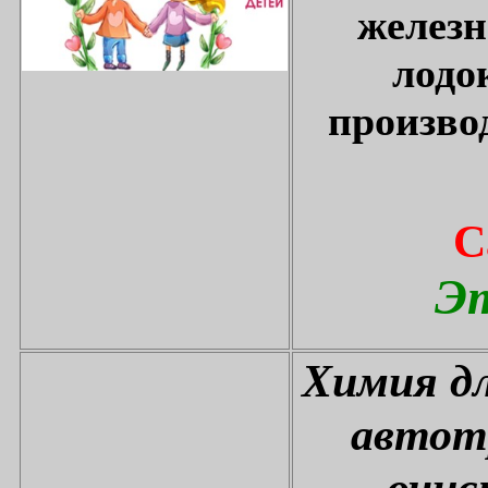
железн
лодо
произво
С
Эт
Химия дл
автот
очис