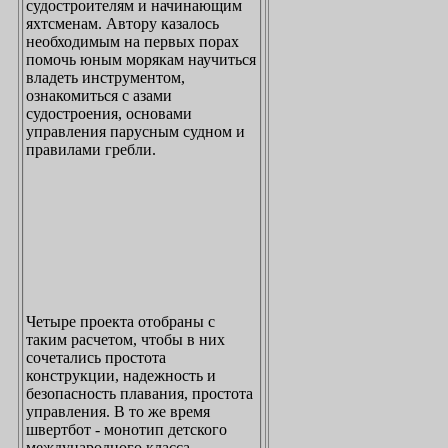
судостроителям и начинающим
яхтсменам. Автору казалось
необходимым на первых порах
помочь юным морякам научиться
владеть инструментом,
ознакомиться с азами
судостроения, основами
управления парусным судном и
правилами гребли.
Четыре проекта отобраны с
таким расчетом, чтобы в них
сочетались простота
конструкции, надежность и
безопасность плавания, простота
управления. В то же время
швертбот - монотип детского
международного класса