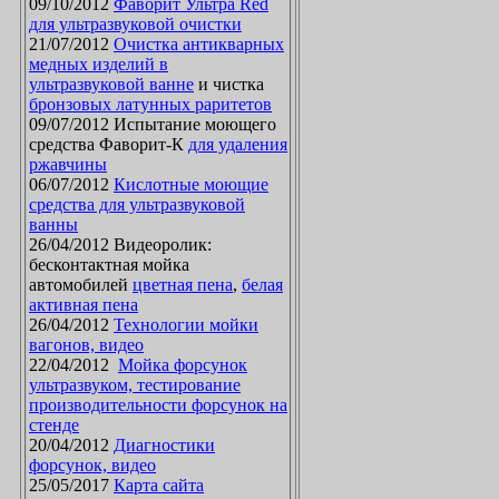
09/10/2012
Фаворит Ультра Red
для ультразвуковой очистки
21/07/2012
Очистка антикварных
медных изделий в
ультразвуковой ванне
и чистка
бронзовых латунных раритетов
09/07/2012 Испытание моющего
средства Фаворит-К
для удаления
ржавчины
06/07/2012
Кислотные моющие
средства для ультразвуковой
ванны
26/04/2012 Видеоролик:
бесконтактная мойка
автомобилей
цветная пена
,
белая
активная пена
26/04/2012
Технологии мойки
вагонов, видео
22/04/2012
Мойка форсунок
ультразвуком, тестирование
производительности форсунок на
стенде
20/04/2012
Диагностики
форсунок, видео
25/05/2017
Карта сайта