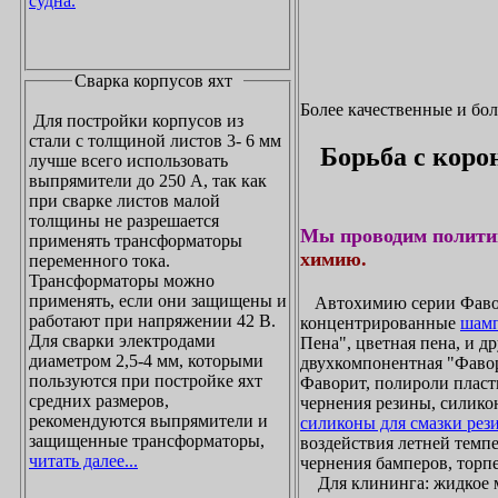
судна.
Сварка корпусов яхт
Более качественные и бо
Для постройки корпусов из
стали с толщиной листов 3- 6 мм
Борьба с коро
лучше всего использовать
выпрямители до 250 А, так как
при сварке листов малой
толщины не разрешается
Мы проводим полити
применять трансформаторы
химию.
переменного тока.
Трансформаторы можно
применять, если они защищены и
Автохимию серии Фавори
работают при напряжении 42 В.
концентрированные
шамп
Для сварки электродами
Пена", цветная пена, и д
диаметром 2,5-4 мм, которыми
двухкомпонентная "Фаво
пользуются при постройке яхт
Фаворит, полироли пласти
средних размеров,
чернения резины, силикон
рекомендуются выпрямители и
силиконы для смазки рез
защищенные трансформаторы,
воздействия летней темпе
читать далее...
чернения бамперов, торпе
Для клининга: жидкое мы