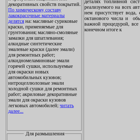
деталях топливной сист
декоративных свойств покрытий.
реализуемого на всех ав
По химическому составу
нем присутствует вода, 
лакокрасочные материалы
октанового числа и обы
делятся
на: масляные суриковые
важной процедурой, все 
краски, применяемые для
конечном итоге к
грунтования; масляно-смоляные
замазки для шпатлевания;
алкидные синтетические
эмалевые краски (далее эмали)
для ремонтных работ;
алкидномеламиновые эмали
горячей сушки, используемые
для окраски новых
автомобильных кузовов;
нитроцеллюлозные эмали
холодной сушки для ремонтных
работ; акриловые декоративные
эмали для окраски кузовов
легковых автомобилей;
читать
далее...
Для размышления