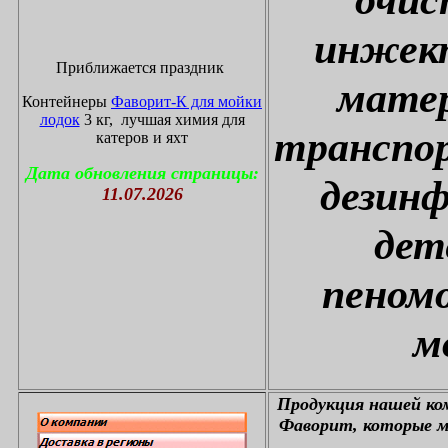
инжект
Приближается праздник
матер
Контейнеры
Фаворит-К для мойки
лодок
3 кг, лучшая химия для
транспор
катеров и яхт
Дата обновления страницы:
дезин
11.07.2026
дет
пеном
м
П
родукция нашей к
Фаворит, которые м