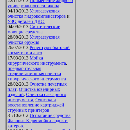
22/11/2013
Применение жидкого
универсального силикона
04/10/2013
Ультразвуковая
очистка гидрокомпенсаторов
и
УЗО деталей ДВС
04/09/2013
Синтетические
моющие средства
28/08/2013
Ультразвуковая
очистка оружия
26/07/2013
Рецептуры бытовой
косметики и авто
17/03/2013
Мойка
хирургического инструмента
,
предварительная
стерилизационная очистка
хирургического инструмента
28/02/2013
Очистка печатных
плат
,
Очистка ювелирных
изделий
,
Очистка слесарного
инструмента
,
Очистка и
восстановление картриджей
струйных принтеров
31/10/2012
Испытание средства
Фаворит К для мойки лодок и
катеров.