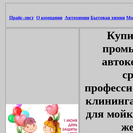
Прайс-лист
О компании
Автохимия
Бытовая химия
Мо
Купи
промы
авток
с
професси
клининга
для мойк
же