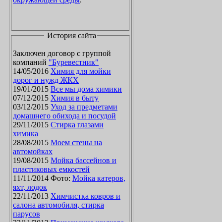
История сайта
Заключен договор с группой
компаний
"Буревестник"
14/05/2016
Химия для мойки
дорог и нужд ЖКХ
19/01/2015
Все мы дома химики
07/12/2015
Химия в быту
03/12/2015
Уход за предметами
домашнего обихода и посудой
29/11/2015
Стирка глазами
химика
28/08/2015
Моем стены на
автомойках
19/08/2015
Мойка бассейнов и
пластиковых емкостей
11/11/2014 Фото:
Мойка катеров,
яхт, лодок
22/11/2013
Химчистка ковров и
салона автомобиля, стирка
парусов