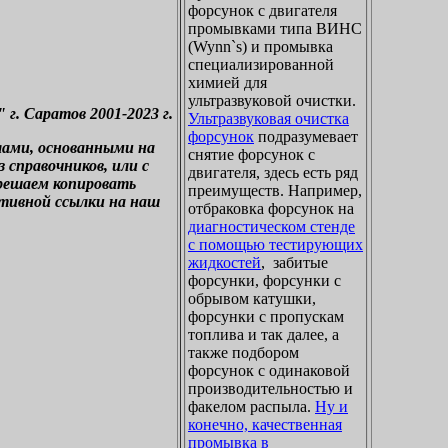
форсунок с двигателя
промывками типа ВИНС
(Wynn`s) и промывка
специализированной
химией для
ультразвуковой очистки.
. Саратов 2001-2023 г.
Ультразвуковая очистка
форсунок
подразумевает
лами, основанными на
снятие форсунок с
справочников, или с
двигателя, здесь есть ряд
зрешаем копировать
преимуществ. Например,
ктивной ссылки на наш
отбраковка форсунок на
диагностическом стенде
с помощью тестирующих
жидкостей
, забитые
форсунки, форсунки с
обрывом катушки,
форсунки с пропускам
топлива и так далее, а
также подбором
форсунок с одинаковой
производительностью и
факелом распыла.
Ну и
конечно, качественная
промывка в