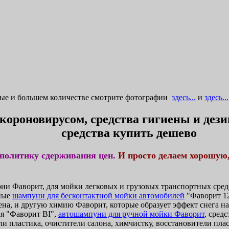
ные и большем количестве смотрите фотографии
здесь...
и
здесь...
 короновирусом, средства гигиены и де
средства купить дешево
политику сдерживания цен.
И просто делаем хорошую
и Фаворит, для мойки легковых и грузовых транспортных средс
ные
шампуни для бесконтактной мойки автомобилей
"Фаворит 12
ена, и другую химию Фаворит, которые образует эффект снега н
я "Фаворит BI",
автошампуни для ручной мойки Фаворит
, сред
и пластика, очистители салона, химчистку, восстановители плас