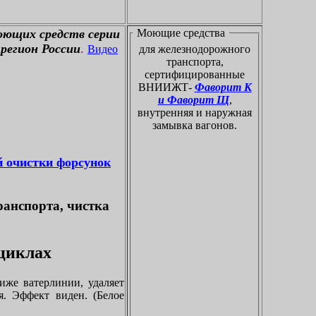
оющих средств серии
Моющие средства
регион России
.
Видео
для железнодорожного
транспорта,
сертифицированные
ВНИИЖТ-
Фаворит К
и Фаворит Щ
,
внутренняя и наружная
замывка вагонов.
й очистки форсунок
ранспорта, чистка
оциклах
иже ватерлинии, удаляет
я. Эффект виден. (Белое