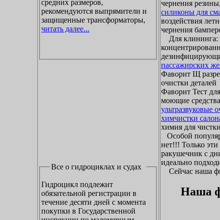
средних размеров,
чернения резины,
рекомендуются выпрямители и
силиконы для см
защищенные трансформаторы,
воздействия летн
читать далее...
чернения бамперо
Для клининга: ж
концентрированн
дезинфицирующие
пассажирских же
Фаворит Щ разр
очистки деталей
Фаворит Тест для
моющие средства
ультразвуковые 
химчистки салон
химия для чистки 
Особой популяр
нет!!! Только эт
ракушечник с дни
идеально подходи
Все о гидроциклах и судах
Сейчас наша фир
Гидроцикл подлежит
Наша ф
обязательной регистрации в
течение десяти дней с момента
покупки в Государственной
инспекции по маломерным