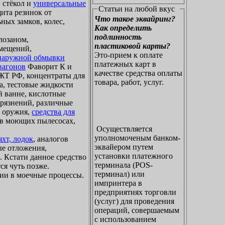
 стёкол и
универсальные
Статьи на любой вкус
щита резинок от
Что такое эквайринг?
ных замков, колес,
Как определить
подлинность
лозаном,
пластиковой карты?
омещений,
Это-прием к оплате
 наружной обмывки
платежных карт в
вагонов
Фаворит К и
качестве средства оплаты
Т РФ, концентраты для
товара, работ, услуг.
а, тестовые жидкости
й ванне, кислотные
грязнений, различные
о оружия,
средства для
я в моющих пылесосах,
Осуществляется
уполномоченым банком-
хт, лодок
, аналогов
эквайером путем
ые отложения,
установки платежного
. Кстати данное средство
терминала (POS-
ся чуть позже.
терминал) или
ии в моечные процессы.
импринтера в
предприятиях торговли
(услуг) для проведения
операций, совершаемым
с использованием