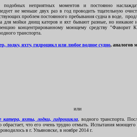
ь подобных неприятных моментов и постоянно наслажда
ледует не меньше двух раз в год проводить тщательную очист
тствующих проблем постоянного пребывания судна в воде, продл
 для мойки днищ катеров и яхт бывают разные, но никакие 
уренцию концентрированному моющему средству "Фаворит К"
водного транспорта.
ер, лодку, яхту, гидроцикл или любое водное судно
, аналогов 
или
 катера, яхты, лодки, гидроцикла
, водного транспорта. Пос
но обрастает, что его очень трудно отмыть. Испытания моющего
оводилось в г. Ульяновске, в ноябре 2014 г.