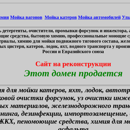
имия
Мойка вагонов
Мойка катеров
Мойка автомобилей
Уль
 детергенты, очистители, промывки форсунок и инжектора, 
щие средства, бытовую химию, профессиональные моющие ср
ериалы, химию для мойки подвижного тягового состава, жел
х цистерн, катеров, лодок, яхт, водного транспорта у произв
России и Евразийского союза
Сайт на реконструкции
Этот домен продается
я для мойки катеров, яхт, лодок, автот
ковой очистки форсунок, уз очистки инж
ных материалов, железнодорожного тран
ининга, дезинфекции, импортозамещение,
ЖКХ, пеномоющие средства, химия для мо
асфальта