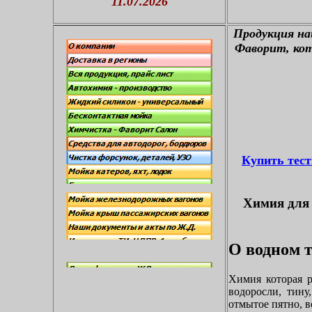
11.07.2026
П
родукция н
Фаворит, кот
Купить тес
Химия для 
О водном т
Химия которая р
водоросли, тину
отмытое пятно, в