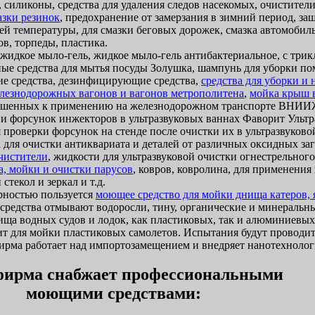
 силиконы, средства для удаления следов насекомых, очистители
азки резинок
, предохранение от замерзания в зимний период, за
ей температуры, для смазки беговых дорожек, смазка автомобиль
в, торпеды, пластика.
идкое мыло-гель, жидкое мыло-гель антибактериальное, с трик
ые средства для мытья посуды Золушка, шампунь для уборки п
 средства, дезинфицирующие средства,
средства для уборки и
лезнодорожных вагонов и вагонов метрополитена
,
мойка крыш 
ешенных к применению на железнодорожном транспорте ВНИИЖ
 и форсунок инжекторов в ультразвуковых ваннах Фаворит Ультр
 проверки форсунок на стенде после очистки их в ультразвуково
 для очистки антиквариата и деталей от различных оксидных за
очистители
, жидкости для ультразвуковой очистки огнестрельног
а, мойки и очистки парусов
, ковров, ковролина, для применени
стекол и зеркал и т.д.
ностью пользуется
моющее средство для мойки днища катеров, я
и средства отмывают водоросли, тину, органические и минеральн
ща водных судов и лодок, как пластиковых, так и алюминиевых
т для мойки пластиковых самолетов. Испытания будут проводит
ма работает над импортозамещением и внедряет нанотехнолог
ирма снабжает профессиональными
моющими средствами: