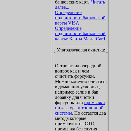
банковских карт.
Читать
далее...
Определение
подлинности банковской
карты VISA
Определение
подлинности банковской
карты: Карты MasterCard
Ультразвуковая очистка:
Остро встал очередной
вопрос как и чем
очистить форсунки.
Можно конечно очистить
в домашних условиях,
например залив в бак
добавку для чистки
форсунок или
промывки
инжектора и топливной
системы
. Но остается два
метода которые
применяют на СТО,
промывка без снятия