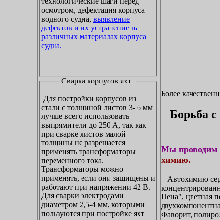
технологические шаги перед
осмотром, дефектация корпуса
водного судна,
выявление
дефектов и их устранение на
различных материалах корпуса
судна.
Сварка корпусов яхт
Более качествен
Для постройки корпусов из
стали с толщиной листов 3- 6 мм
Борьба с
лучше всего использовать
выпрямители до 250 А, так как
при сварке листов малой
толщины не разрешается
Мы проводим 
применять трансформаторы
химию.
переменного тока.
Трансформаторы можно
применять, если они защищены и
Автохимию сери
работают при напряжении 42 В.
концентрирован
Для сварки электродами
Пена", цветная п
диаметром 2,5-4 мм, которыми
двухкомпонентна
пользуются при постройке яхт
Фаворит, полирол