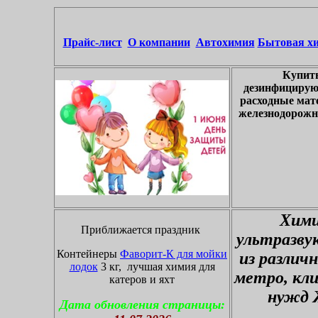
Прайс-лист
О компании
Автохимия
Бытовая х
Купить
дезинфицирую
расходные мат
железнодорожны
Хими
Приближается праздник
ультразву
Контейнеры
Фаворит-К для мойки
из различ
лодок
3 кг, лучшая химия для
метро, кл
катеров и яхт
нужд 
Дата обновления страницы: