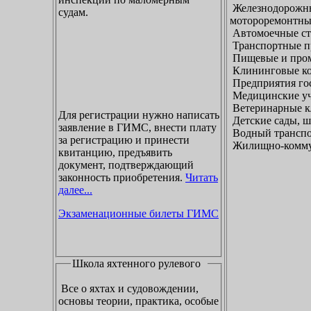
Железнодорожны
судам.
мотороремонтны
Автомоечные ст
Транспортные п
Пищевые и пром
Клининговые к
Предприятия гос
Медицинские уч
Ветеринарные к
Для регистрации нужно написать
Детские сады, ш
заявление в ГИМС, внести плату
Водный транспо
за регистрацию и принести
Жилищно-коммун
квитанцию, предъявить
документ, подтверждающий
законность приобретения.
Читать
далее...
Экзаменационные билеты ГИМС
Школа яхтенного рулевого
Все о яхтах и судовождении,
основы теории, практика, особые