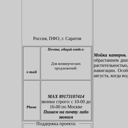
Россия, ПФО,
г. Саратов
Почта,
общий отдел:
Мойка катеров.
обрастанием дн
Для коммерческих
растительностью
предложений:
навигации. Особе
e-mail
августа, когда во
МАХ 89173107414
звонки
строго: с 10-00 до
16-00 по Москве
Phone
Пишем на почту либо
звоним
Поддержка проекта: