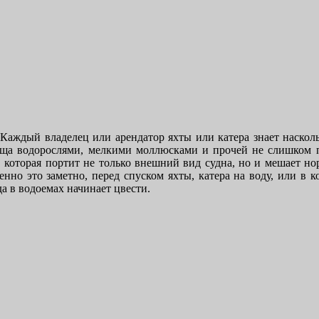
Каждый владелец или арендатор яхты или катера знает насколь
ища водорослями, мелкими моллюсками и прочей не слишком 
, которая портит не только внешний вид судна, но и мешает н
нно это заметно, перед спуском яхты, катера на воду, или в к
да в водоемах начинает цвести.