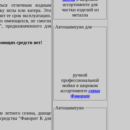
ассортименте для
ться отличным водным
чистки изделий из
ку яхты или катера. Это
металла
ит ее срок эксплуатации.
из имеющихся, не смогли
, предназначенного для
Автошампуни для
моющих средств нет!
ручной
профессиональной
мойки в широком
ассортименте
серии
Фаворит
Автошампуни
ле летнего сезона, днище
 средства "Фаворит К для