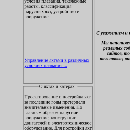
условия плавания, такелажные
работы, классификация
парусных яхт, устройство и
вооружение.
С уважением и 
М
ы наполняе
реальных со
сайтов, то
текстовые, ви
Управление яхтами в различных
условиях плавания....
О яхтах и катерах
Проектирование и постройка яхт
за последние годы претерпели
значительные изменения. Но
главным образом парусное
вооружение, конструкции
двигателей и электротехническое
оборудование. Для постройки яхт