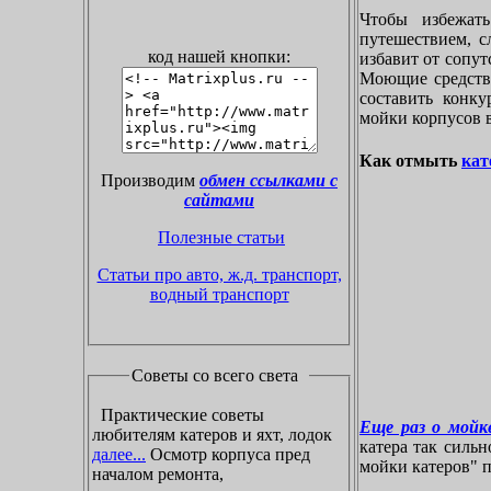
Чтобы избежат
путешествием, с
код нашей кнопки:
избавит от сопу
Моющие средства
составить конк
мойки корпусов 
Как отмыть
кат
Производим
обмен ссылками с
сайтами
Полезные статьи
Статьи про авто, ж.д. транспорт,
водный транспорт
Советы со всего света
Практические советы
Еще раз о мойке
любителям катеров и яхт, лодок
катера так силь
далее...
Осмотр корпуса пред
мойки катеров" пр
началом ремонта,