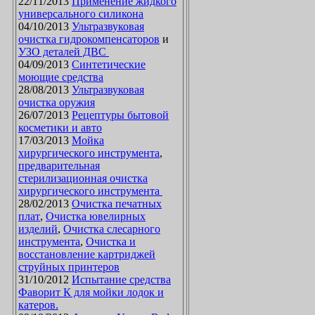
22/11/2013
Применение жидкого
универсального силикона
04/10/2013
Ультразвуковая
очистка гидрокомпенсаторов
и
УЗО деталей ДВС
04/09/2013
Синтетические
моющие средства
28/08/2013
Ультразвуковая
очистка оружия
26/07/2013
Рецептуры бытовой
косметики и авто
17/03/2013
Мойка
хирургического инструмента
,
предварительная
стерилизационная очистка
хирургического инструмента
28/02/2013
Очистка печатных
плат
,
Очистка ювелирных
изделий
,
Очистка слесарного
инструмента
,
Очистка и
восстановление картриджей
струйных принтеров
31/10/2012
Испытание средства
Фаворит К для мойки лодок и
катеров.