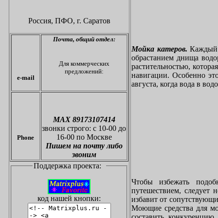
Россия, ПФО,
г. Саратов
Почта,
общий отдел:
Мойка катеров.
Каждый в
обрастанием днища водо
Для коммерческих
растительностью, котора
предложений:
навигации. Особенно это
e-mail
августа, когда вода в вод
МАХ 89173107414
звонки
строго: с 10-00 до
16-00 по Москве
Phone
Пишем на почту либо
звоним
Поддержка проекта:
Чтобы избежать подоб
путешествием, следует 
код нашей кнопки:
избавит от сопутствующи
Моющие средства для мо
составить конкуренцию