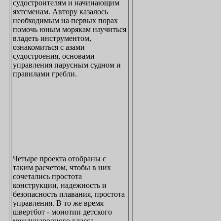
судостроителям и начинающим
яхтсменам. Автору казалось
необходимым на первых порах
помочь юным морякам научиться
владеть инструментом,
ознакомиться с азами
судостроения, основами
управления парусным судном и
правилами гребли.
Четыре проекта отобраны с
таким расчетом, чтобы в них
сочетались простота
конструкции, надежность и
безопасность плавания, простота
управления. В то же время
швертбот - монотип детского
международного класса