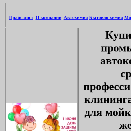
Прайс-лист
О компании
Автохимия
Бытовая химия
Мо
Купи
промы
авток
с
професси
клининга
для мойк
же