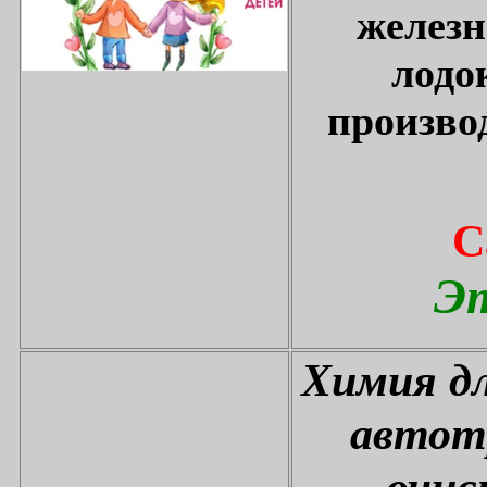
железн
лодо
произво
С
Эт
Химия дл
автот
очис