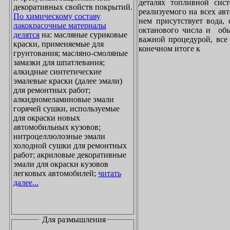
деталях топливной сист
декоративных свойств покрытий.
реализуемого на всех ав
По химическому составу
нем присутствует вода, 
лакокрасочные материалы
октанового числа и обы
делятся
на: масляные суриковые
важной процедурой, все 
краски, применяемые для
конечном итоге к
грунтования; масляно-смоляные
замазки для шпатлевания;
алкидные синтетические
эмалевые краски (далее эмали)
для ремонтных работ;
алкидномеламиновые эмали
горячей сушки, используемые
для окраски новых
автомобильных кузовов;
нитроцеллюлозные эмали
холодной сушки для ремонтных
работ; акриловые декоративные
эмали для окраски кузовов
легковых автомобилей;
читать
далее...
Для размышления