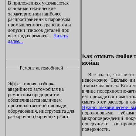
В приложениях указываются
основные технические
характеристики наиболее
распространенных паровозом
промышленного транспорта и
допуски износов деталей при
всех видах ремонта.
Читать
далее...
Как отмыть любое т
мойки
Ремонт автомобилей
Все знают, что чисто 
невозможно. Сколько ни 
Эффективная разборка
темных машинах. Если ме
аварийного автомобиля на
в лице поверхностно-акт
ремонтном предприятии
им приходится помогать
обеспечивается наличием
смыть этот раствор и оп
производственной площади,
Нужно механическое вм
оборудования, инструмента для
поролоновыми губками
разборочно-сборочных работ.
микроповреждений покры
поверхности растирочн
поверхности.