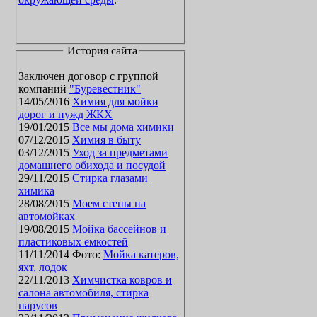
История сайта
Заключен договор с группой
компаний
"Буревестник"
14/05/2016
Химия для мойки
дорог и нужд ЖКХ
19/01/2015
Все мы дома химики
07/12/2015
Химия в быту
03/12/2015
Уход за предметами
домашнего обихода и посудой
29/11/2015
Стирка глазами
химика
28/08/2015
Моем стены на
автомойках
19/08/2015
Мойка бассейнов и
пластиковых емкостей
11/11/2014 Фото:
Мойка катеров,
яхт, лодок
22/11/2013
Химчистка ковров и
салона автомобиля, стирка
парусов