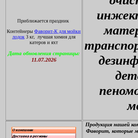
инжект
Приближается праздник
матер
Контейнеры
Фаворит-К для мойки
лодок
3 кг, лучшая химия для
транспор
катеров и яхт
Дата обновления страницы:
дезин
11.07.2026
дет
пеном
м
П
родукция нашей к
Фаворит, которые м