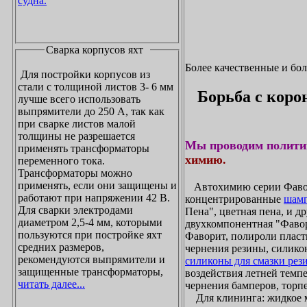
судна.
Сварка корпусов яхт
Более качественные и бо
Для постройки корпусов из
стали с толщиной листов 3- 6 мм
Борьба с коро
лучше всего использовать
выпрямители до 250 А, так как
при сварке листов малой
толщины не разрешается
Мы проводим полити
применять трансформаторы
химию.
переменного тока.
Трансформаторы можно
применять, если они защищены и
Автохимию серии Фавори
работают при напряжении 42 В.
концентрированные
шамп
Для сварки электродами
Пена", цветная пена, и д
диаметром 2,5-4 мм, которыми
двухкомпонентная "Фаво
пользуются при постройке яхт
Фаворит, полироли пласти
средних размеров,
чернения резины, силикон
рекомендуются выпрямители и
силиконы для смазки рез
защищенные трансформаторы,
воздействия летней темпе
читать далее...
чернения бамперов, торпе
Для клининга: жидкое мы