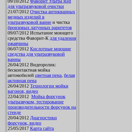
09/10/2012
Фаворит Ультра Red
для ультразвуковой очистки
21/07/2012
Очистка антикварных
медных изделий в
ультразвуковой ванне
и чистка
бронзовых латунных раритетов
09/07/2012 Испытание моющего
средства Фаворит-К
для удаления
ржавчины
06/07/2012
Кислотные моющие
средства для ультразвуковой
ванны
26/04/2012 Видеоролик:
бесконтактная мойка
автомобилей
цветная пена
,
белая
активная пена
26/04/2012
Технологии мойки
вагонов, видео
22/04/2012
Мойка форсунок
ультразвуком, тестирование
производительности форсунок на
стенде
20/04/2012
Диагностики
форсунок, видео
25/05/2017
Карта сайта