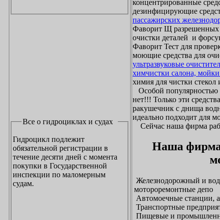
концентрированные средс
дезинфицирующие средст
пассажирских железнодо
Фаворит Щ разрешенных
очистки деталей и форсу
Фаворит Тест для проверк
моющие средства для очи
ультразвуковые очистите
химчистки салона, мойки
химия для чистки стекол и
Особой популярностью 
нет!!! Только эти средст
ракушечник с днища водн
идеально подходит для м
Все о гидроциклах и судах
Сейчас наша фирма рабо
Гидроцикл подлежит
Наша фирма
обязательной регистрации в
течение десяти дней с момента
м
покупки в Государственной
инспекции по маломерным
Железнодорожный и водн
судам.
мотороремонтные депо
Автомоечные станции, а
Транспортные предприят
Пищевые и промышленны