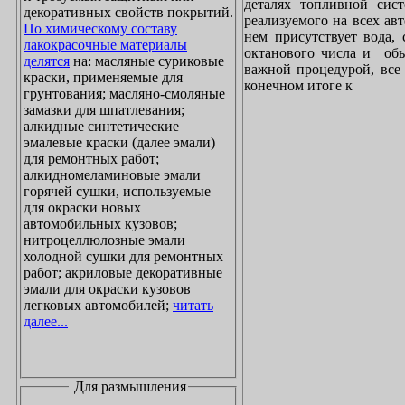
деталях топливной сист
декоративных свойств покрытий.
реализуемого на всех ав
По химическому составу
нем присутствует вода, 
лакокрасочные материалы
октанового числа и обы
делятся
на: масляные суриковые
важной процедурой, все 
краски, применяемые для
конечном итоге к
грунтования; масляно-смоляные
замазки для шпатлевания;
алкидные синтетические
эмалевые краски (далее эмали)
для ремонтных работ;
алкидномеламиновые эмали
горячей сушки, используемые
для окраски новых
автомобильных кузовов;
нитроцеллюлозные эмали
холодной сушки для ремонтных
работ; акриловые декоративные
эмали для окраски кузовов
легковых автомобилей;
читать
далее...
Для размышления