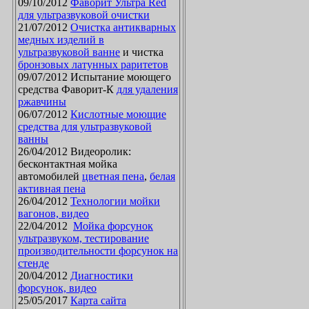
09/10/2012
Фаворит Ультра Red
для ультразвуковой очистки
21/07/2012
Очистка антикварных
медных изделий в
ультразвуковой ванне
и чистка
бронзовых латунных раритетов
09/07/2012 Испытание моющего
средства Фаворит-К
для удаления
ржавчины
06/07/2012
Кислотные моющие
средства для ультразвуковой
ванны
26/04/2012 Видеоролик:
бесконтактная мойка
автомобилей
цветная пена
,
белая
активная пена
26/04/2012
Технологии мойки
вагонов, видео
22/04/2012
Мойка форсунок
ультразвуком, тестирование
производительности форсунок на
стенде
20/04/2012
Диагностики
форсунок, видео
25/05/2017
Карта сайта