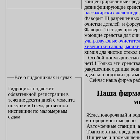
концентрированные средс
дезинфицирующие средст
пассажирских железнодо
Фаворит Щ разрешенных
очистки деталей и форсу
Фаворит Тест для проверк
моющие средства для очи
ультразвуковые очистите
химчистки салона, мойки
химия для чистки стекол и
Особой популярностью 
нет!!! Только эти средст
ракушечник с днища водн
идеально подходит для м
Все о гидроциклах и судах
Сейчас наша фирма рабо
Гидроцикл подлежит
Наша фирма
обязательной регистрации в
течение десяти дней с момента
м
покупки в Государственной
инспекции по маломерным
Железнодорожный и водн
судам.
мотороремонтные депо
Автомоечные станции, а
Транспортные предприят
Пищевые и промышленны