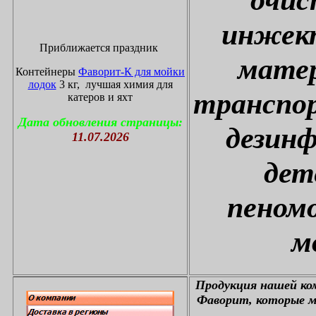
инжект
Приближается праздник
матер
Контейнеры
Фаворит-К для мойки
лодок
3 кг, лучшая химия для
транспор
катеров и яхт
Дата обновления страницы:
дезин
11.07.2026
дет
пеном
м
П
родукция нашей к
Фаворит, которые м