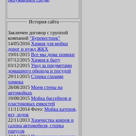
История сайта
Заключен договор с группой
компаний
"Буревестник"
14/05/2016
Химия для мойки
дорог и нужд ЖКХ
19/01/2015
Все мы дома химики
07/12/2015
Химия в быту
03/12/2015
Уход за предметами
домашнего обихода и посудой
29/11/2015
Стирка глазами
химика
28/08/2015
Моем стены на
автомойках
19/08/2015
Мойка бассейнов и
пластиковых емкостей
11/11/2014 Фото:
Мойка катеров,
яхт, лодок
22/11/2013
Химчистка ковров и
салона автомобиля, стирка
парусов