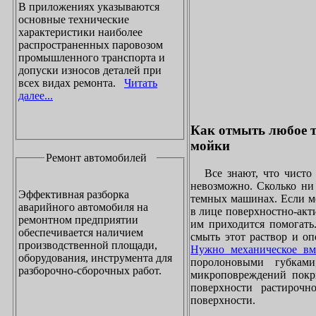
В приложениях указываются
основные технические
характеристики наиболее
распространенных паровозом
промышленного транспорта и
допуски износов деталей при
всех видах ремонта.
Читать
далее...
Как отмыть любое т
мойки
Ремонт автомобилей
Все знают, что чисто 
невозможно. Сколько ни 
Эффективная разборка
темных машинах. Если ме
аварийного автомобиля на
в лице поверхностно-акт
ремонтном предприятии
им приходится помогать
обеспечивается наличием
смыть этот раствор и оп
производственной площади,
Нужно механическое вм
оборудования, инструмента для
поролоновыми губками
разборочно-сборочных работ.
микроповреждений покры
поверхности растирочн
поверхности.