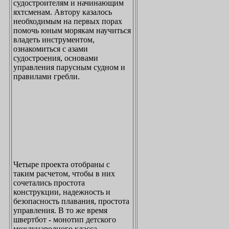
судостроителям и начинающим
яхтсменам. Автору казалось
необходимым на первых порах
помочь юным морякам научиться
владеть инструментом,
ознакомиться с азами
судостроения, основами
управления парусным судном и
правилами гребли.
Четыре проекта отобраны с
таким расчетом, чтобы в них
сочетались простота
конструкции, надежность и
безопасность плавания, простота
управления. В то же время
швертбот - монотип детского
международного класса