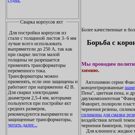
судна.
Сварка корпусов яхт
Более качественные и бо
Для постройки корпусов из
стали с толщиной листов 3- 6 мм
Борьба с коро
лучше всего использовать
выпрямители до 250 А, так как
при сварке листов малой
толщины не разрешается
Мы проводим полити
применять трансформаторы
химию.
переменного тока.
Трансформаторы можно
применять, если они защищены и
Автохимию серии Фавори
работают при напряжении 42 В.
концентрированные
шамп
Для сварки электродами
Пена", цветная пена, и д
диаметром 2,5-4 мм, которыми
двухкомпонентная "Фаво
пользуются при постройке яхт
Фаворит, полироли пласти
средних размеров,
чернения резины, силикон
рекомендуются выпрямители и
силиконы для смазки рез
защищенные трансформаторы,
воздействия летней темпе
читать далее...
чернения бамперов, торпе
Для клининга: жидкое мы