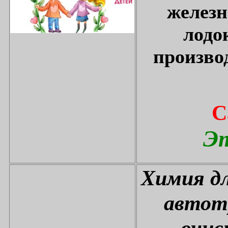
железн
лодо
произво
С
Эт
Химия дл
автот
очис