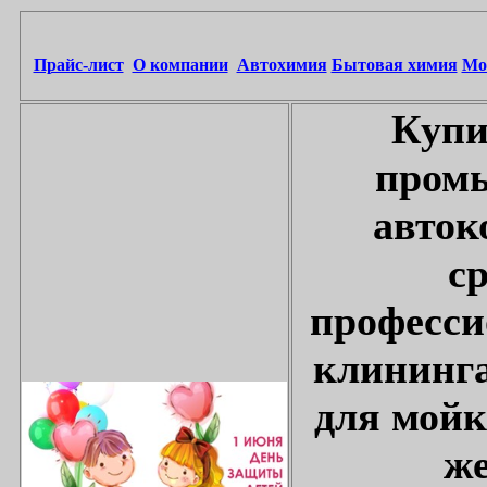
Прайс-лист
О компании
Автохимия
Бытовая химия
Мо
Купи
промы
авток
с
професси
клининга
для мойк
же