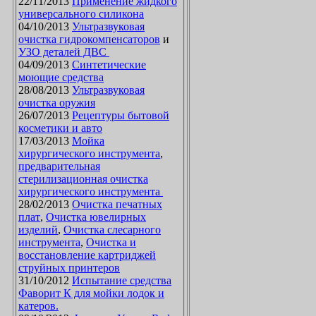
22/11/2013
Применение жидкого
универсального силикона
04/10/2013
Ультразвуковая
очистка гидрокомпенсаторов
и
УЗО деталей ДВС
04/09/2013
Синтетические
моющие средства
28/08/2013
Ультразвуковая
очистка оружия
26/07/2013
Рецептуры бытовой
косметики и авто
17/03/2013
Мойка
хирургического инструмента
,
предварительная
стерилизационная очистка
хирургического инструмента
28/02/2013
Очистка печатных
плат
,
Очистка ювелирных
изделий
,
Очистка слесарного
инструмента
,
Очистка и
восстановление картриджей
струйных принтеров
31/10/2012
Испытание средства
Фаворит К для мойки лодок и
катеров.