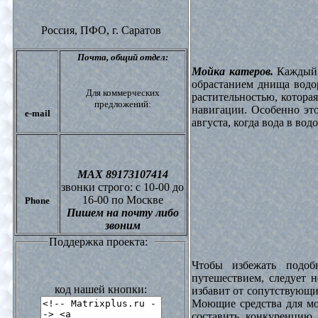
Россия, ПФО,
г. Саратов
Почта,
общий отдел:
Мойка катеров.
Каждый в
обрастанием днища водо
Для коммерческих
растительностью, котора
предложений:
навигации. Особенно это
e-mail
августа, когда вода в вод
МАХ 89173107414
звонки
строго: с 10-00 до
16-00 по Москве
Phone
Пишем на почту либо
звоним
Поддержка проекта:
Чтобы избежать подоб
путешествием, следует 
код нашей кнопки:
избавит от сопутствующи
Моющие средства для мо
составить конкуренцию