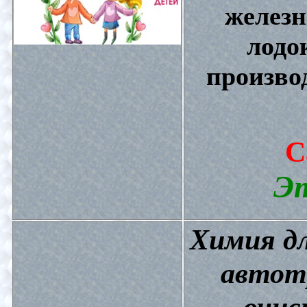
железн
лодо
произво
С
Эт
Химия дл
автот
очис