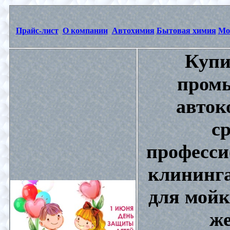
Прайс-лист
О компании
Автохимия
Бытовая химия
Мо
Купи
промы
авток
с
професси
клининга
для мойк
же