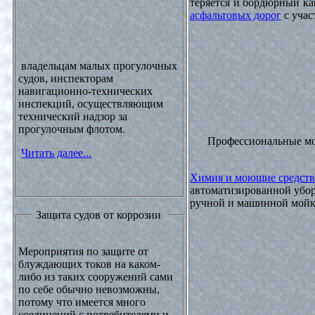
теряется и бордюрный ка
асфальтовых дорог
с учас
владельцам малых прогулочных
судов, инспекторам
навигационно-технических
инспекций, осуществляющим
технический надзор за
прогулочным флотом.
Профессиональные м
Читать далее...
Химия и моющие средств
автоматизированной убор
ручной и машинной мойки
Защита судов от коррозии
Мероприятия по защите от
блуждающих токов на каком-
либо из таких сооружений сами
по себе обычно невозможны,
потому что имеется много
соединений с потребителями и