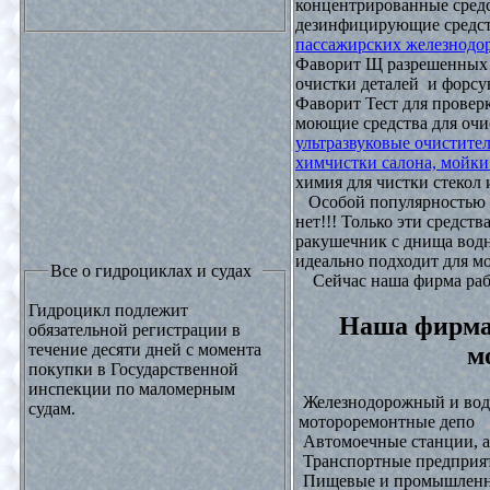
концентрированные средс
дезинфицирующие средст
пассажирских железнодо
Фаворит Щ разрешенных
очистки деталей и форсу
Фаворит Тест для проверк
моющие средства для очи
ультразвуковые очистите
химчистки салона, мойки
химия для чистки стекол и
Особой популярностью 
нет!!! Только эти средст
ракушечник с днища водн
идеально подходит для м
Все о гидроциклах и судах
Сейчас наша фирма рабо
Гидроцикл подлежит
Наша фирма
обязательной регистрации в
течение десяти дней с момента
м
покупки в Государственной
инспекции по маломерным
Железнодорожный и водн
судам.
мотороремонтные депо
Автомоечные станции, а
Транспортные предприят
Пищевые и промышленны