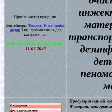
инжект
Приближается праздник
матер
Контейнеры
Фаворит-К для мойки
лодок
3 кг, лучшая химия для
транспор
катеров и яхт
Дата обновления страницы:
дезин
11.07.2026
дет
пеном
м
П
родукция нашей к
Фаворит, которые м