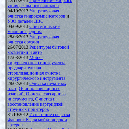
22/11/2013
Применение жидкого
универсального силикона
04/10/2013
Ультразвуковая
очистка гидрокомпенсаторов
и
УЗО деталей ДВС
04/09/2013
Синтетические
моющие средства
28/08/2013
Ультразвуковая
очистка оружия
26/07/2013
Рецептуры бытовой
косметики и авто
17/03/2013
Мойка
хирургического инструмента
,
предварительная
стерилизационная очистка
хирургического инструмента
28/02/2013
Очистка печатных
плат
,
Очистка ювелирных
изделий
,
Очистка слесарного
инструмента
,
Очистка и
восстановление картриджей
струйных принтеров
31/10/2012
Испытание средства
Фаворит К для мойки лодок и
катеров.