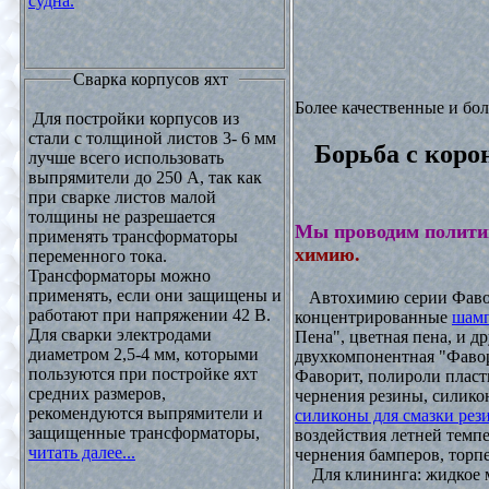
судна.
Сварка корпусов яхт
Более качественные и бо
Для постройки корпусов из
стали с толщиной листов 3- 6 мм
Борьба с коро
лучше всего использовать
выпрямители до 250 А, так как
при сварке листов малой
толщины не разрешается
Мы проводим полити
применять трансформаторы
химию.
переменного тока.
Трансформаторы можно
применять, если они защищены и
Автохимию серии Фавори
работают при напряжении 42 В.
концентрированные
шамп
Для сварки электродами
Пена", цветная пена, и д
диаметром 2,5-4 мм, которыми
двухкомпонентная "Фаво
пользуются при постройке яхт
Фаворит, полироли пласти
средних размеров,
чернения резины, силикон
рекомендуются выпрямители и
силиконы для смазки рез
защищенные трансформаторы,
воздействия летней темпе
читать далее...
чернения бамперов, торпе
Для клининга: жидкое мы