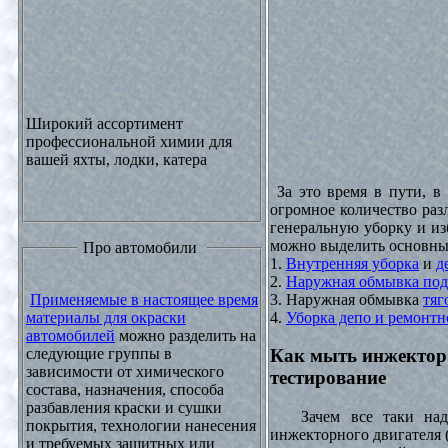
Широкий ассортимент
профессиональной химии для
вашей яхты, лодки, катера
За это время в пути, в
огромное количество раз
генеральную уборку и из
можно выделить основны
Про автомобили
1.
Внутренняя уборка
и
д
2.
Наружная обмывка под
3. Наружная обмывка
тяг
Применяемые в настоящее время
4.
Уборка депо и ремонтн
материалы для окраски
автомобилей
можно разделить на
следующие группы в
Как мыть инжектор
зависимости от химического
тестирование
состава, назначения, способа
разбавления краски и сушки
Зачем все таки надо
покрытия, технологии нанесения
инжекторного двигателя 
и требуемых защитных или