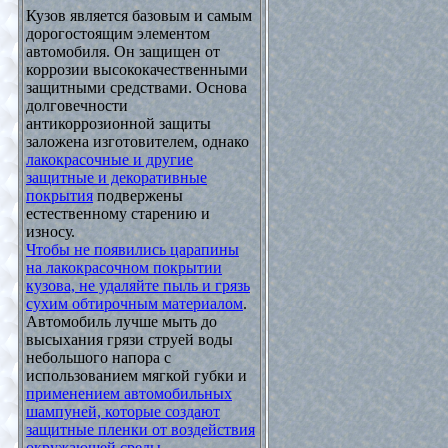
Кузов является базовым и самым
дорогостоящим элементом
автомобиля. Он защищен от
коррозии высококачественными
защитными средствами. Основа
долговечности
антикоррозионной защиты
заложена изготовителем, однако
лакокрасочные и другие
защитные и декоративные
покрытия
подвержены
естественному старению и
износу.
Чтобы не появились царапины
на лакокрасочном покрытии
кузова, не удаляйте пыль и грязь
сухим обтирочным материалом
.
Автомобиль лучше мыть до
высыхания грязи струей воды
небольшого напора с
использованием мягкой губки и
применением автомобильных
шампуней, которые создают
защитные пленки от воздействия
окружающей среды
.