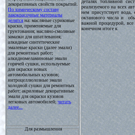
деталях топливной сист
декоративных свойств покрытий.
реализуемого на всех ав
По химическому составу
нем присутствует вода, 
лакокрасочные материалы
октанового числа и обы
делятся
на: масляные суриковые
важной процедурой, все 
краски, применяемые для
конечном итоге к
грунтования; масляно-смоляные
замазки для шпатлевания;
алкидные синтетические
эмалевые краски (далее эмали)
для ремонтных работ;
алкидномеламиновые эмали
горячей сушки, используемые
для окраски новых
автомобильных кузовов;
нитроцеллюлозные эмали
холодной сушки для ремонтных
работ; акриловые декоративные
эмали для окраски кузовов
легковых автомобилей;
читать
далее...
Для размышления