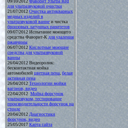
09/10/2012
Фаворит Ультра Red
для ультразвуковой очистки
21/07/2012
Очистка антикварных
медных изделий в
ультразвуковой ванне
и чистка
бронзовых латунных раритетов
09/07/2012 Испытание моющего
средства Фаворит-К
для удаления
ржавчины
06/07/2012
Кислотные моющие
средства для ультразвуковой
ванны
26/04/2012 Видеоролик:
бесконтактная мойка
автомобилей
цветная пена
,
белая
активная пена
26/04/2012
Технологии мойки
вагонов, видео
22/04/2012
Мойка форсунок
ультразвуком, тестирование
производительности форсунок на
стенде
20/04/2012
Диагностики
форсунок, видео
25/05/2017
Карта сайта