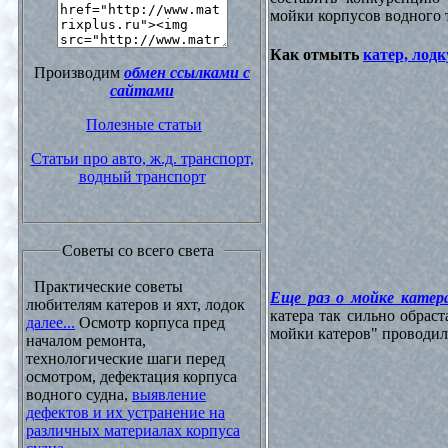
мойки корпусов водного 
Как отмыть
катер, лодк
Производим
обмен ссылками с
сайтами
Полезные статьи
Статьи про авто, ж.д. транспорт,
водный транспорт
Советы со всего света
Практические советы
Еще раз о мойке катера
любителям катеров и яхт, лодок
катера так сильно обрас
далее...
Осмотр корпуса пред
мойки катеров" проводилос
началом ремонта,
технологические шаги перед
осмотром, дефектация корпуса
водного судна,
выявление
дефектов и их устранение на
различных материалах корпуса