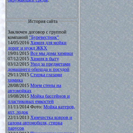
История сайта
Заключен договор с группой
компаний
"Буревестник"
14/05/2016
Химия для мойки
дорог и нужд ЖКХ
19/01/2015
Все мы дома химики
07/12/2015
Химия в быту
03/12/2015
Уход за предметами
домашнего обихода и посудой
29/11/2015
Стирка глазами
химика
28/08/2015
Моем стены на
автомойках
19/08/2015
Мойка бассейнов и
пластиковых емкостей
11/11/2014 Фото:
Мойка катеров,
яхт, лодок
22/11/2013
Химчистка ковров и
салона автомобиля, стирка
парусов