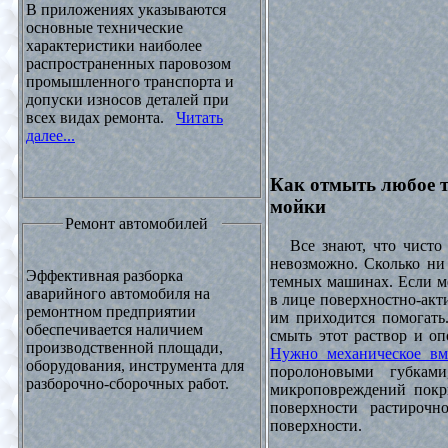
В приложениях указываются
основные технические
характеристики наиболее
распространенных паровозом
промышленного транспорта и
допуски износов деталей при
всех видах ремонта.
Читать
далее...
Как отмыть любое т
мойки
Ремонт автомобилей
Все знают, что чисто 
невозможно. Сколько ни 
Эффективная разборка
темных машинах. Если ме
аварийного автомобиля на
в лице поверхностно-акт
ремонтном предприятии
им приходится помогать
обеспечивается наличием
смыть этот раствор и оп
производственной площади,
Нужно механическое вм
оборудования, инструмента для
поролоновыми губками
разборочно-сборочных работ.
микроповреждений покры
поверхности растирочн
поверхности.