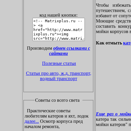
Чтобы избежат
путешествием, с
код нашей кнопки:
избавит от сопу
Моющие средства
составить конк
мойки корпусов 
Как отмыть
кат
Производим
обмен ссылками с
сайтами
Полезные статьи
Статьи про авто, ж.д. транспорт,
водный транспорт
Советы со всего света
Практические советы
Еще раз о мойке
любителям катеров и яхт, лодок
катера так силь
далее...
Осмотр корпуса пред
мойки катеров" пр
началом ремонта,