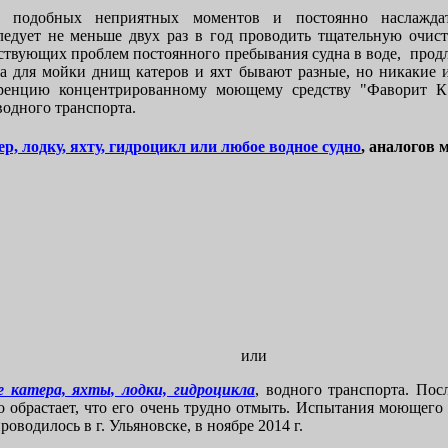
ь подобных неприятных моментов и постоянно наслажда
ледует не меньше двух раз в год проводить тщательную очист
тствующих проблем постоянного пребывания судна в воде, продл
 для мойки днищ катеров и яхт бывают разные, но никакие 
уренцию концентрированному моющему средству "Фаворит К"
водного транспорта.
ер, лодку, яхту, гидроцикл или любое водное судно
, аналогов 
или
 катера, яхты, лодки, гидроцикла
, водного транспорта. Пос
но обрастает, что его очень трудно отмыть. Испытания моющего
оводилось в г. Ульяновске, в ноябре 2014 г.