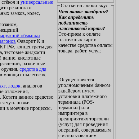
 стёкол и
универсальные
Статьи на любой вкус
щита резинок от
Что такое эквайринг?
ных замков, колес,
Как определить
подлинность
лозаном,
пластиковой карты?
омещений,
Это-прием к оплате
 наружной обмывки
платежных карт в
вагонов
Фаворит К и
качестве средства оплаты
Т РФ, концентраты для
товара, работ, услуг.
а, тестовые жидкости
й ванне, кислотные
грязнений, различные
о оружия,
средства для
я в моющих пылесосах,
Осуществляется
уполномоченым банком-
хт, лодок
, аналогов
эквайером путем
ые отложения,
установки платежного
. Кстати данное средство
терминала (POS-
ся чуть позже.
терминал) или
ии в моечные процессы.
импринтера в
предприятиях торговли
(услуг) для проведения
операций, совершаемым
с использованием