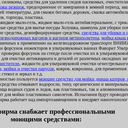
 силиконы, средства для удаления следов насекомых, очистители
азки резинок
, предохранение от замерзания в зимний период, за
ей температуры, для смазки беговых дорожек, смазка автомобиль
в, торпеды, пластика.
идкое мыло-гель, жидкое мыло-гель антибактериальное, с трик
ые средства для мытья посуды Золушка, шампунь для уборки п
 средства, дезинфицирующие средства,
средства для уборки и
лезнодорожных вагонов и вагонов метрополитена
,
мойка крыш 
ешенных к применению на железнодорожном транспорте ВНИИЖ
 и форсунок инжекторов в ультразвуковых ваннах Фаворит Ультр
 проверки форсунок на стенде после очистки их в ультразвуково
 для очистки антиквариата и деталей от различных оксидных за
очистители
, жидкости для ультразвуковой очистки огнестрельног
а, мойки и очистки парусов
, ковров, ковролина, для применени
стекол и зеркал и т.д.
ностью пользуется
моющее средство для мойки днища катеров, я
и средства отмывают водоросли, тину, органические и минеральн
ща водных судов и лодок, как пластиковых, так и алюминиевых
т для мойки пластиковых самолетов. Испытания будут проводит
ма работает над импортозамещением и внедряет нанотехнолог
ирма снабжает профессиональными
моющими средствами: