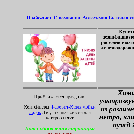
Прайс-лист
О компании
Автохимия
Бытовая х
Купить
дезинфицирую
расходные мат
железнодорожны
Хими
Приближается праздник
ультразву
Контейнеры
Фаворит-К для мойки
из различ
лодок
3 кг, лучшая химия для
метро, кл
катеров и яхт
нужд 
Дата обновления страницы: