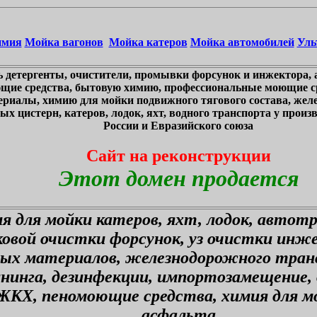
имия
Мойка вагонов
Мойка катеров
Мойка автомобилей
Уль
 детергенты, очистители, промывки форсунок и инжектора, 
щие средства, бытовую химию, профессиональные моющие ср
ериалы, химию для мойки подвижного тягового состава, жел
х цистерн, катеров, лодок, яхт, водного транспорта у произв
России и Евразийского союза
Сайт на реконструкции
Этот домен продается
я для мойки катеров, яхт, лодок, автот
ковой очистки форсунок, уз очистки инж
ных материалов, железнодорожного тран
ининга, дезинфекции, импортозамещение,
ЖКХ, пеномоющие средства, химия для мо
асфальта