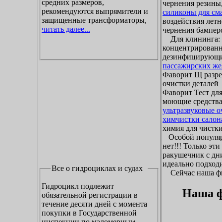
средних размеров,
чернения резины,
рекомендуются выпрямители и
силиконы для см
защищенные трансформаторы,
воздействия летн
читать далее...
чернения бамперо
Для клининга: ж
концентрированн
дезинфицирующие
пассажирских же
Фаворит Щ разр
очистки деталей
Фаворит Тест для
моющие средства
ультразвуковые 
химчистки салон
химия для чистки 
Особой популяр
нет!!! Только эт
ракушечник с дни
идеально подходи
Все о гидроциклах и судах
Сейчас наша фир
Гидроцикл подлежит
Наша ф
обязательной регистрации в
течение десяти дней с момента
покупки в Государственной
инспекции по маломерным