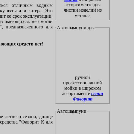
ассортименте для
ться отличным водным
чистки изделий из
ку яхты или катера. Это
металла
ит ее срок эксплуатации.
из имеющихся, не смогли
, предназначенного для
Автошампуни для
моющих средств нет!
ручной
профессиональной
мойки в широком
ассортименте
серии
Фаворит
Автошампуни
ле летнего сезона, днище
 средства "Фаворит К для