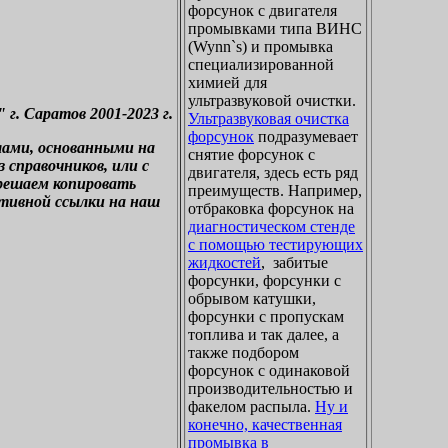
форсунок с двигателя
промывками типа ВИНС
(Wynn`s) и промывка
специализированной
химией для
ультразвуковой очистки.
. Саратов 2001-2023 г.
Ультразвуковая очистка
форсунок
подразумевает
лами, основанными на
снятие форсунок с
справочников, или с
двигателя, здесь есть ряд
зрешаем копировать
преимуществ. Например,
ктивной ссылки на наш
отбраковка форсунок на
диагностическом стенде
с помощью тестирующих
жидкостей
, забитые
форсунки, форсунки с
обрывом катушки,
форсунки с пропускам
топлива и так далее, а
также подбором
форсунок с одинаковой
производительностью и
факелом распыла.
Ну и
конечно, качественная
промывка в