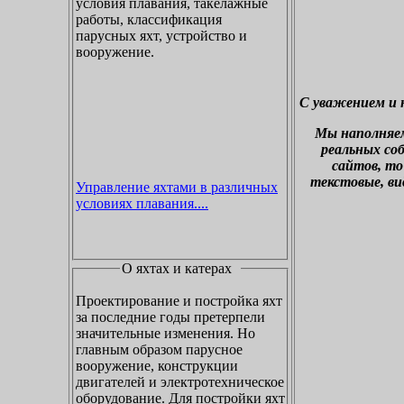
условия плавания, такелажные
работы, классификация
парусных яхт, устройство и
вооружение.
С уважением и 
М
ы наполняе
реальных со
сайтов, то
текстовые, ви
Управление яхтами в различных
условиях плавания....
О яхтах и катерах
Проектирование и постройка яхт
за последние годы претерпели
значительные изменения. Но
главным образом парусное
вооружение, конструкции
двигателей и электротехническое
оборудование. Для постройки яхт