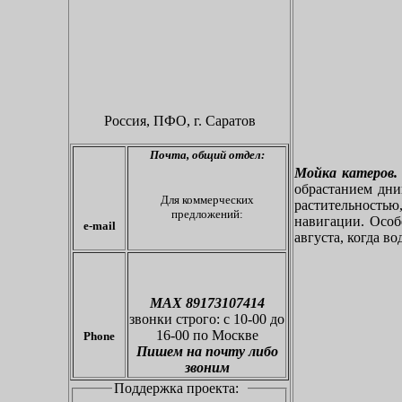
Россия, ПФО,
г. Саратов
Почта,
общий отдел:
Мойка катеров.
обрастанием дн
Для коммерческих
растительностью
предложений:
навигации. Особе
e-mail
августа, когда во
МАХ 89173107414
звонки
строго: с 10-00 до
16-00 по Москве
Phone
Пишем на почту либо
звоним
Поддержка проекта: