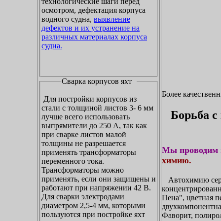
технологические шаги перед
осмотром, дефектация корпуса
водного судна,
выявление
дефектов и их устранение на
различных материалах корпуса
судна.
Сварка корпусов яхт
Более качествен
Для постройки корпусов из
стали с толщиной листов 3- 6 мм
Борьба с
лучше всего использовать
выпрямители до 250 А, так как
при сварке листов малой
толщины не разрешается
Мы проводим 
применять трансформаторы
химию.
переменного тока.
Трансформаторы можно
применять, если они защищены и
Автохимию сери
работают при напряжении 42 В.
концентрирован
Для сварки электродами
Пена", цветная п
диаметром 2,5-4 мм, которыми
двухкомпонентна
пользуются при постройке яхт
Фаворит, полирол