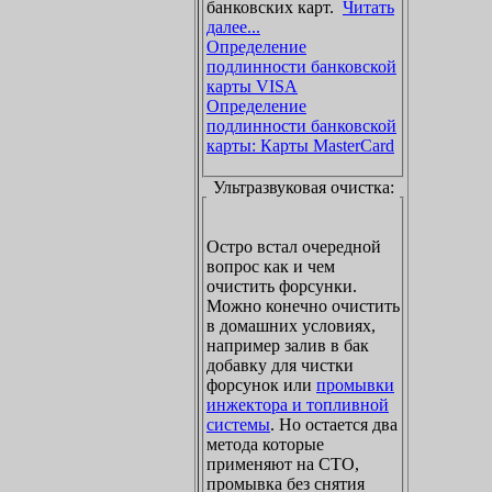
банковских карт.
Читать
далее...
Определение
подлинности банковской
карты VISA
Определение
подлинности банковской
карты: Карты MasterCard
Ультразвуковая очистка:
Остро встал очередной
вопрос как и чем
очистить форсунки.
Можно конечно очистить
в домашних условиях,
например залив в бак
добавку для чистки
форсунок или
промывки
инжектора и топливной
системы
. Но остается два
метода которые
применяют на СТО,
промывка без снятия