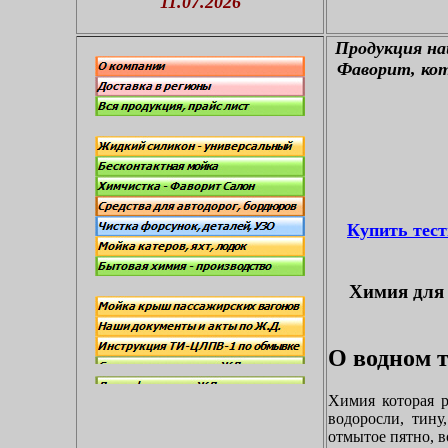
11.07.2026
П
родукция н
Фаворит, кот
Купить тес
Химия для 
О водном т
Химия которая р
водоросли, тину
отмытое пятно, в