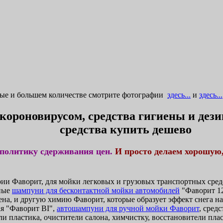
ные и большем количестве смотрите фотографии
здесь...
и
здесь...
 короновирусом, средства гигиены и де
средства купить дешево
политику сдерживания цен.
И просто делаем хорошую
и Фаворит, для мойки легковых и грузовых транспортных средс
ные
шампуни для бесконтактной мойки автомобилей
"Фаворит 12
ена, и другую химию Фаворит, которые образует эффект снега н
я "Фаворит BI",
автошампуни для ручной мойки Фаворит
, сред
и пластика, очистители салона, химчистку, восстановители плас