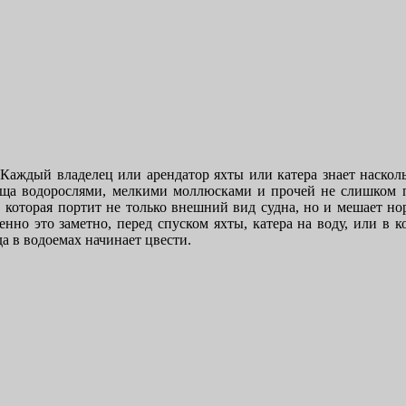
Каждый владелец или арендатор яхты или катера знает насколь
ища водорослями, мелкими моллюсками и прочей не слишком 
, которая портит не только внешний вид судна, но и мешает н
нно это заметно, перед спуском яхты, катера на воду, или в к
да в водоемах начинает цвести.