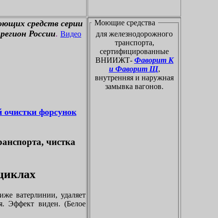
оющих средств серии
Моющие средства
регион России
.
Видео
для железнодорожного
транспорта,
сертифицированные
ВНИИЖТ-
Фаворит К
и Фаворит Щ
,
внутренняя и наружная
замывка вагонов.
й очистки форсунок
ранспорта, чистка
оциклах
иже ватерлинии, удаляет
я. Эффект виден. (Белое