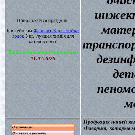
инжект
Приближается праздник
матер
Контейнеры
Фаворит-К для мойки
лодок
3 кг, лучшая химия для
транспор
катеров и яхт
Дата обновления страницы:
дезин
11.07.2026
дет
пеном
м
П
родукция нашей к
Фаворит, которые м