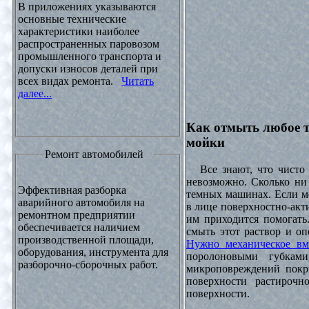
В приложениях указываются
основные технические
характеристики наиболее
распространенных паровозом
промышленного транспорта и
допуски износов деталей при
всех видах ремонта.
Читать
далее...
Как отмыть любое т
мойки
Ремонт автомобилей
Все знают, что чисто 
невозможно. Сколько ни 
Эффективная разборка
темных машинах. Если ме
аварийного автомобиля на
в лице поверхностно-акт
ремонтном предприятии
им приходится помогать
обеспечивается наличием
смыть этот раствор и оп
производственной площади,
Нужно механическое вм
оборудования, инструмента для
поролоновыми губками
разборочно-сборочных работ.
микроповреждений покры
поверхности растирочн
поверхности.