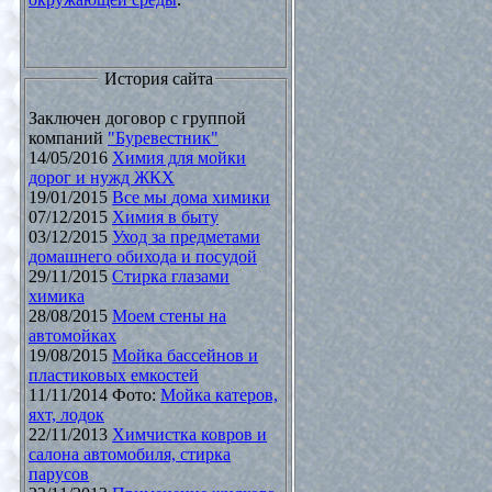
История сайта
Заключен договор с группой
компаний
"Буревестник"
14/05/2016
Химия для мойки
дорог и нужд ЖКХ
19/01/2015
Все мы дома химики
07/12/2015
Химия в быту
03/12/2015
Уход за предметами
домашнего обихода и посудой
29/11/2015
Стирка глазами
химика
28/08/2015
Моем стены на
автомойках
19/08/2015
Мойка бассейнов и
пластиковых емкостей
11/11/2014 Фото:
Мойка катеров,
яхт, лодок
22/11/2013
Химчистка ковров и
салона автомобиля, стирка
парусов