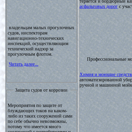
теряется и бордюрный ка
асфальтовых дорог
с учас
владельцам малых прогулочных
судов, инспекторам
навигационно-технических
инспекций, осуществляющим
технический надзор за
прогулочным флотом.
Профессиональные м
Читать далее...
Химия и моющие средств
автоматизированной убор
ручной и машинной мойки
Защита судов от коррозии
Мероприятия по защите от
блуждающих токов на каком-
либо из таких сооружений сами
по себе обычно невозможны,
потому что имеется много
соединений с потребителями и