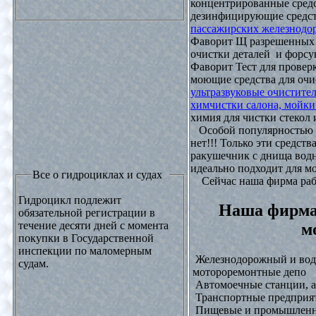
концентрированные средс
дезинфицирующие средст
пассажирских железнодо
Фаворит Щ разрешенных
очистки деталей и форсу
Фаворит Тест для проверк
моющие средства для очи
ультразвуковые очистите
химчистки салона, мойки
химия для чистки стекол и
Особой популярностью 
нет!!! Только эти средст
ракушечник с днища водн
идеально подходит для м
Все о гидроциклах и судах
Сейчас наша фирма рабо
Гидроцикл подлежит
Наша фирма
обязательной регистрации в
течение десяти дней с момента
м
покупки в Государственной
инспекции по маломерным
Железнодорожный и водн
судам.
мотороремонтные депо
Автомоечные станции, а
Транспортные предприят
Пищевые и промышленны