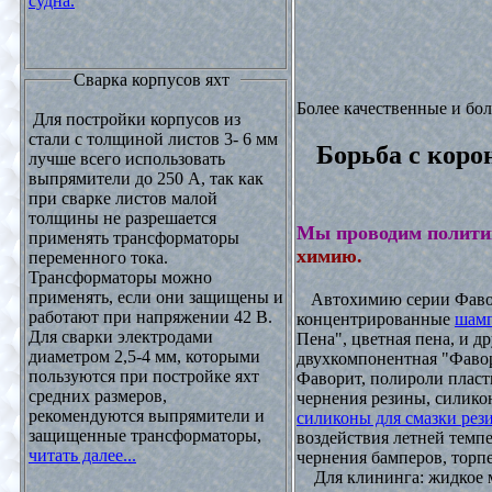
судна.
Сварка корпусов яхт
Более качественные и бо
Для постройки корпусов из
стали с толщиной листов 3- 6 мм
Борьба с коро
лучше всего использовать
выпрямители до 250 А, так как
при сварке листов малой
толщины не разрешается
Мы проводим полити
применять трансформаторы
химию.
переменного тока.
Трансформаторы можно
применять, если они защищены и
Автохимию серии Фавори
работают при напряжении 42 В.
концентрированные
шамп
Для сварки электродами
Пена", цветная пена, и д
диаметром 2,5-4 мм, которыми
двухкомпонентная "Фаво
пользуются при постройке яхт
Фаворит, полироли пласти
средних размеров,
чернения резины, силикон
рекомендуются выпрямители и
силиконы для смазки рез
защищенные трансформаторы,
воздействия летней темпе
читать далее...
чернения бамперов, торпе
Для клининга: жидкое мы