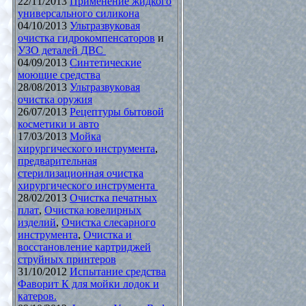
22/11/2013
Применение жидкого
универсального силикона
04/10/2013
Ультразвуковая
очистка гидрокомпенсаторов
и
УЗО деталей ДВС
04/09/2013
Синтетические
моющие средства
28/08/2013
Ультразвуковая
очистка оружия
26/07/2013
Рецептуры бытовой
косметики и авто
17/03/2013
Мойка
хирургического инструмента
,
предварительная
стерилизационная очистка
хирургического инструмента
28/02/2013
Очистка печатных
плат
,
Очистка ювелирных
изделий
,
Очистка слесарного
инструмента
,
Очистка и
восстановление картриджей
струйных принтеров
31/10/2012
Испытание средства
Фаворит К для мойки лодок и
катеров.