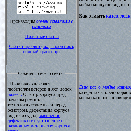
мойки корпусов водного 
Как отмыть
катер, лодк
Производим
обмен ссылками с
сайтами
Полезные статьи
Статьи про авто, ж.д. транспорт,
водный транспорт
Советы со всего света
Практические советы
Еще раз о мойке катера
любителям катеров и яхт, лодок
катера так сильно обрас
далее...
Осмотр корпуса пред
мойки катеров" проводилос
началом ремонта,
технологические шаги перед
осмотром, дефектация корпуса
водного судна,
выявление
дефектов и их устранение на
различных материалах корпуса