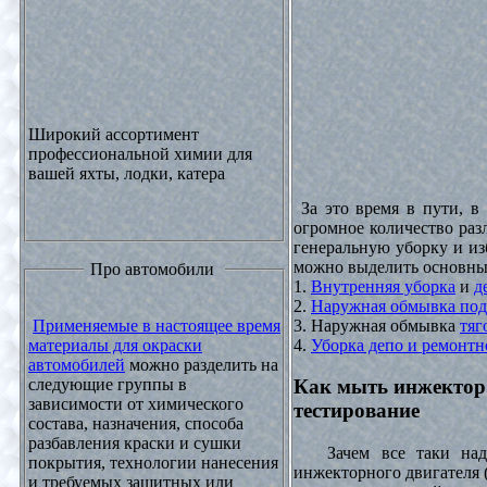
Широкий ассортимент
профессиональной химии для
вашей яхты, лодки, катера
За это время в пути, в
огромное количество раз
генеральную уборку и из
можно выделить основны
Про автомобили
1.
Внутренняя уборка
и
д
2.
Наружная обмывка под
3. Наружная обмывка
тяг
Применяемые в настоящее время
4.
Уборка депо и ремонтн
материалы для окраски
автомобилей
можно разделить на
следующие группы в
Как мыть инжектор
зависимости от химического
тестирование
состава, назначения, способа
разбавления краски и сушки
Зачем все таки надо
покрытия, технологии нанесения
инжекторного двигателя 
и требуемых защитных или