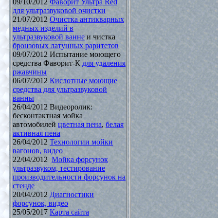
09/10/2012
Фаворит Ультра Red
для ультразвуковой очистки
21/07/2012
Очистка антикварных
медных изделий в
ультразвуковой ванне
и чистка
бронзовых латунных раритетов
09/07/2012 Испытание моющего
средства Фаворит-К
для удаления
ржавчины
06/07/2012
Кислотные моющие
средства для ультразвуковой
ванны
26/04/2012 Видеоролик:
бесконтактная мойка
автомобилей
цветная пена
,
белая
активная пена
26/04/2012
Технологии мойки
вагонов, видео
22/04/2012
Мойка форсунок
ультразвуком, тестирование
производительности форсунок на
стенде
20/04/2012
Диагностики
форсунок, видео
25/05/2017
Карта сайта