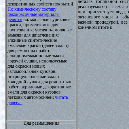
деталях топливной сист
декоративных свойств покрытий.
реализуемого на всех ав
По химическому составу
нем присутствует вода, 
лакокрасочные материалы
октанового числа и обы
делятся
на: масляные суриковые
важной процедурой, все 
краски, применяемые для
конечном итоге к
грунтования; масляно-смоляные
замазки для шпатлевания;
алкидные синтетические
эмалевые краски (далее эмали)
для ремонтных работ;
алкидномеламиновые эмали
горячей сушки, используемые
для окраски новых
автомобильных кузовов;
нитроцеллюлозные эмали
холодной сушки для ремонтных
работ; акриловые декоративные
эмали для окраски кузовов
легковых автомобилей;
читать
далее...
Для размышления