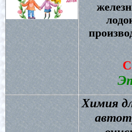
железн
лодо
произво
С
Эт
Химия дл
автот
очис