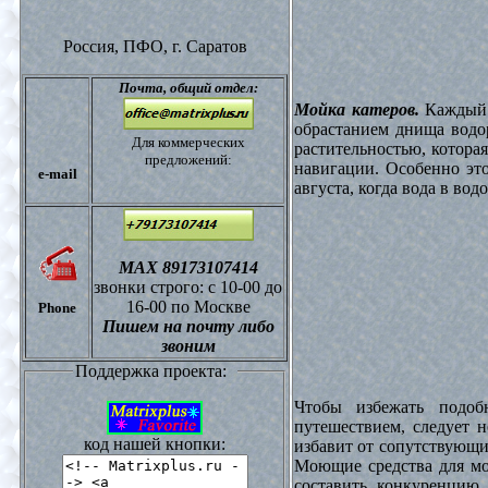
Россия, ПФО,
г. Саратов
Почта,
общий отдел:
Мойка катеров.
Каждый в
обрастанием днища водо
Для коммерческих
растительностью, котора
предложений:
навигации. Особенно это
e-mail
августа, когда вода в вод
МАХ 89173107414
звонки
строго: с 10-00 до
16-00 по Москве
Phone
Пишем на почту либо
звоним
Поддержка проекта:
Чтобы избежать подоб
путешествием, следует 
код нашей кнопки:
избавит от сопутствующи
Моющие средства для мо
составить конкуренцию