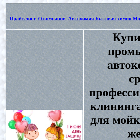
Прайс-лист
О компании
Автохимия
Бытовая химия
Мо
Купи
промы
авток
с
професси
клининга
для мойк
же