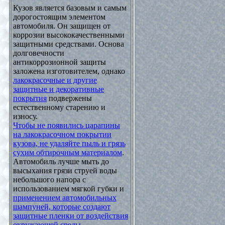
Кузов является базовым и самым
дорогостоящим элементом
автомобиля. Он защищен от
коррозии высококачественными
защитными средствами. Основа
долговечности
антикоррозионной защиты
заложена изготовителем, однако
лакокрасочные и другие
защитные и декоративные
покрытия
подвержены
естественному старению и
износу.
Чтобы не появились царапины
на лакокрасочном покрытии
кузова, не удаляйте пыль и грязь
сухим обтирочным материалом
.
Автомобиль лучше мыть до
высыхания грязи струей воды
небольшого напора с
использованием мягкой губки и
применением автомобильных
шампуней, которые создают
защитные пленки от воздействия
окружающей среды
.