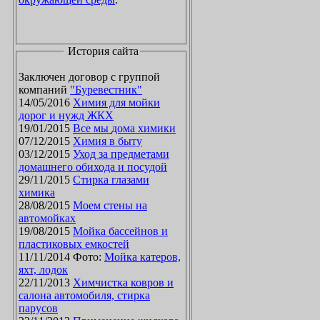
История сайта
Заключен договор с группой
компаний
"Буревестник"
14/05/2016
Химия для мойки
дорог и нужд ЖКХ
19/01/2015
Все мы дома химики
07/12/2015
Химия в быту
03/12/2015
Уход за предметами
домашнего обихода и посудой
29/11/2015
Стирка глазами
химика
28/08/2015
Моем стены на
автомойках
19/08/2015
Мойка бассейнов и
пластиковых емкостей
11/11/2014 Фото:
Мойка катеров,
яхт, лодок
22/11/2013
Химчистка ковров и
салона автомобиля, стирка
парусов