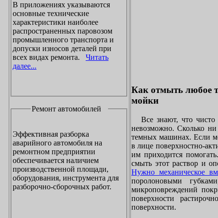
В приложениях указываются
основные технические
характеристики наиболее
распространенных паровозом
промышленного транспорта и
допуски износов деталей при
всех видах ремонта.
Читать
далее...
Как отмыть любое т
мойки
Ремонт автомобилей
Все знают, что чисто 
невозможно. Сколько ни 
Эффективная разборка
темных машинах. Если ме
аварийного автомобиля на
в лице поверхностно-акт
ремонтном предприятии
им приходится помогать
обеспечивается наличием
смыть этот раствор и оп
производственной площади,
Нужно механическое вм
оборудования, инструмента для
поролоновыми губками
разборочно-сборочных работ.
микроповреждений покры
поверхности растирочн
поверхности.