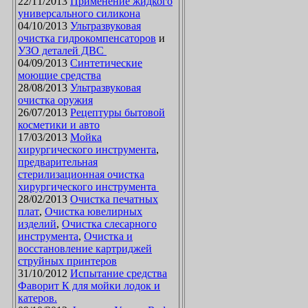
22/11/2013
Применение жидкого
универсального силикона
04/10/2013
Ультразвуковая
очистка гидрокомпенсаторов
и
УЗО деталей ДВС
04/09/2013
Синтетические
моющие средства
28/08/2013
Ультразвуковая
очистка оружия
26/07/2013
Рецептуры бытовой
косметики и авто
17/03/2013
Мойка
хирургического инструмента
,
предварительная
стерилизационная очистка
хирургического инструмента
28/02/2013
Очистка печатных
плат
,
Очистка ювелирных
изделий
,
Очистка слесарного
инструмента
,
Очистка и
восстановление картриджей
струйных принтеров
31/10/2012
Испытание средства
Фаворит К для мойки лодок и
катеров.