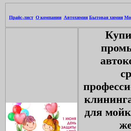
Прайс-лист
О компании
Автохимия
Бытовая химия
Мо
Купи
промы
авток
с
професси
клининга
для мойк
же