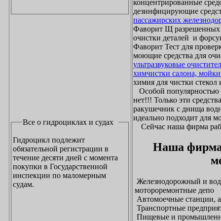
концентрированные средс
дезинфицирующие средст
пассажирских железнодо
Фаворит Щ разрешенных
очистки деталей и форсу
Фаворит Тест для проверк
моющие средства для очи
ультразвуковые очистите
химчистки салона, мойки
химия для чистки стекол и
Особой популярностью 
нет!!! Только эти средст
ракушечник с днища водн
идеально подходит для м
Все о гидроциклах и судах
Сейчас наша фирма рабо
Гидроцикл подлежит
Наша фирма
обязательной регистрации в
течение десяти дней с момента
м
покупки в Государственной
инспекции по маломерным
Железнодорожный и водн
судам.
мотороремонтные депо
Автомоечные станции, а
Транспортные предприят
Пищевые и промышленны