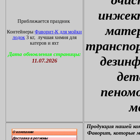
инжект
Приближается праздник
матер
Контейнеры
Фаворит-К для мойки
лодок
3 кг, лучшая химия для
транспор
катеров и яхт
Дата обновления страницы:
дезин
11.07.2026
дет
пеном
м
П
родукция нашей к
Фаворит, которые м