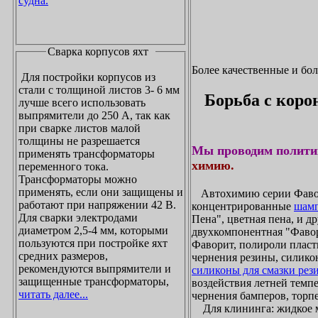
судна.
Сварка корпусов яхт
Более качественные и бо
Для постройки корпусов из
стали с толщиной листов 3- 6 мм
Борьба с коро
лучше всего использовать
выпрямители до 250 А, так как
при сварке листов малой
толщины не разрешается
Мы проводим полити
применять трансформаторы
химию.
переменного тока.
Трансформаторы можно
применять, если они защищены и
Автохимию серии Фавори
работают при напряжении 42 В.
концентрированные
шамп
Для сварки электродами
Пена", цветная пена, и д
диаметром 2,5-4 мм, которыми
двухкомпонентная "Фаво
пользуются при постройке яхт
Фаворит, полироли пласти
средних размеров,
чернения резины, силикон
рекомендуются выпрямители и
силиконы для смазки рез
защищенные трансформаторы,
воздействия летней темпе
читать далее...
чернения бамперов, торпе
Для клининга: жидкое мы