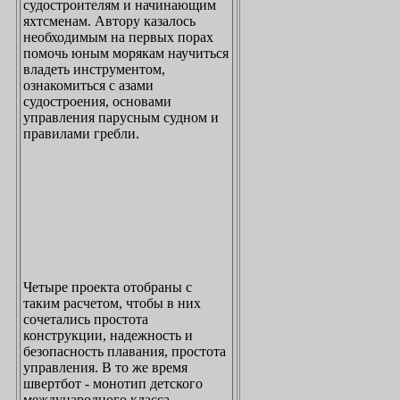
судостроителям и начинающим
яхтсменам. Автору казалось
необходимым на первых порах
помочь юным морякам научиться
владеть инструментом,
ознакомиться с азами
судостроения, основами
управления парусным судном и
правилами гребли.
Четыре проекта отобраны с
таким расчетом, чтобы в них
сочетались простота
конструкции, надежность и
безопасность плавания, простота
управления. В то же время
швертбот - монотип детского
международного класса