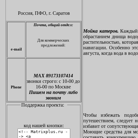
Россия, ПФО,
г. Саратов
Почта,
общий отдел:
Мойка катеров.
Каждый в
обрастанием днища водо
Для коммерческих
растительностью, котора
предложений:
навигации. Особенно это
e-mail
августа, когда вода в вод
МАХ 89173107414
звонки
строго: с 10-00 до
16-00 по Москве
Phone
Пишем на почту либо
звоним
Поддержка проекта:
Чтобы избежать подоб
путешествием, следует 
код нашей кнопки:
избавит от сопутствующи
Моющие средства для мо
составить конкуренцию