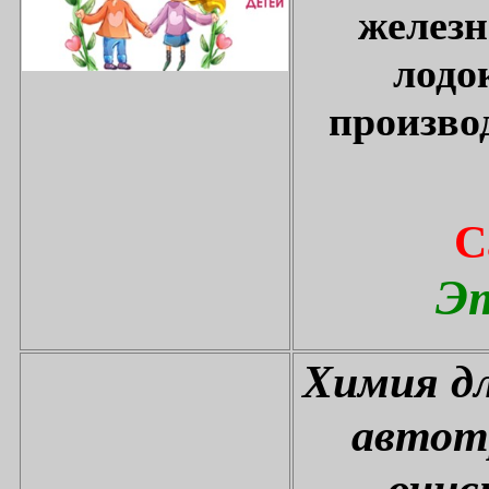
железн
лодо
произво
С
Эт
Химия дл
автот
очис