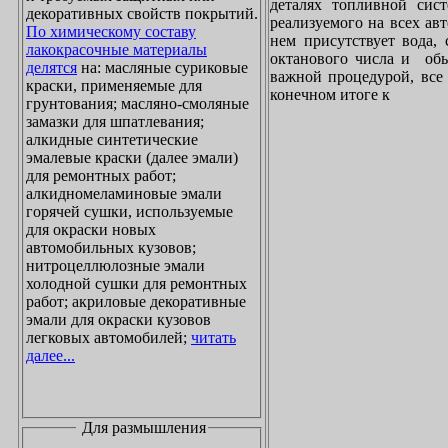
деталях топливной сист
декоративных свойств покрытий.
реализуемого на всех ав
По химическому составу
нем присутствует вода, 
лакокрасочные материалы
октанового числа и обы
делятся
на: масляные суриковые
важной процедурой, все 
краски, применяемые для
конечном итоге к
грунтования; масляно-смоляные
замазки для шпатлевания;
алкидные синтетические
эмалевые краски (далее эмали)
для ремонтных работ;
алкидномеламиновые эмали
горячей сушки, используемые
для окраски новых
автомобильных кузовов;
нитроцеллюлозные эмали
холодной сушки для ремонтных
работ; акриловые декоративные
эмали для окраски кузовов
легковых автомобилей;
читать
далее...
Для размышления