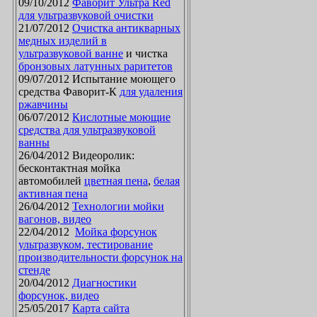
09/10/2012
Фаворит Ультра Red
для ультразвуковой очистки
21/07/2012
Очистка антикварных
медных изделий в
ультразвуковой ванне
и чистка
бронзовых латунных раритетов
09/07/2012 Испытание моющего
средства Фаворит-К
для удаления
ржавчины
06/07/2012
Кислотные моющие
средства для ультразвуковой
ванны
26/04/2012 Видеоролик:
бесконтактная мойка
автомобилей
цветная пена
,
белая
активная пена
26/04/2012
Технологии мойки
вагонов, видео
22/04/2012
Мойка форсунок
ультразвуком, тестирование
производительности форсунок на
стенде
20/04/2012
Диагностики
форсунок, видео
25/05/2017
Карта сайта