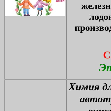
железн
лодо
произво
С
Эт
Химия дл
автот
очис