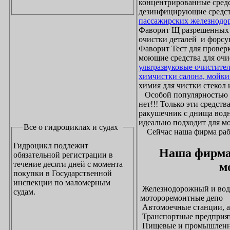
концентрированные средс
дезинфицирующие средст
пассажирских железнодо
Фаворит Щ разрешенных
очистки деталей и форсу
Фаворит Тест для проверк
моющие средства для очи
ультразвуковые очистите
химчистки салона, мойки
химия для чистки стекол и
Особой популярностью 
нет!!! Только эти средст
ракушечник с днища водн
идеально подходит для м
Все о гидроциклах и судах
Сейчас наша фирма рабо
Гидроцикл подлежит
Наша фирма
обязательной регистрации в
течение десяти дней с момента
м
покупки в Государственной
инспекции по маломерным
Железнодорожный и водн
судам.
мотороремонтные депо
Автомоечные станции, а
Транспортные предприят
Пищевые и промышленны