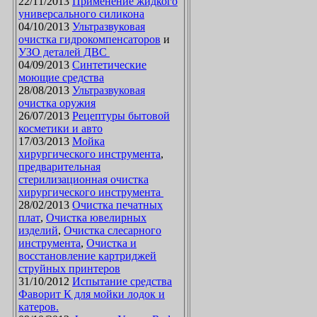
22/11/2013
Применение жидкого
универсального силикона
04/10/2013
Ультразвуковая
очистка гидрокомпенсаторов
и
УЗО деталей ДВС
04/09/2013
Синтетические
моющие средства
28/08/2013
Ультразвуковая
очистка оружия
26/07/2013
Рецептуры бытовой
косметики и авто
17/03/2013
Мойка
хирургического инструмента
,
предварительная
стерилизационная очистка
хирургического инструмента
28/02/2013
Очистка печатных
плат
,
Очистка ювелирных
изделий
,
Очистка слесарного
инструмента
,
Очистка и
восстановление картриджей
струйных принтеров
31/10/2012
Испытание средства
Фаворит К для мойки лодок и
катеров.