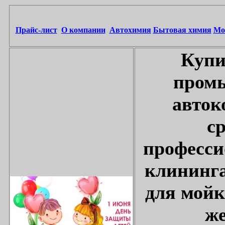
Прайс-лист
О компании
Автохимия
Бытовая химия
Мо
Купи
промы
авток
с
професси
клининга
для мойк
же