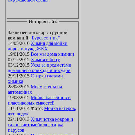
История сайта
Заключен договор с группой
компаний
"Буревестник"
14/05/2016
Химия для мойки
дорог и нужд ЖКХ
19/01/2015
Все мы дома химики
07/12/2015
Химия в быту
03/12/2015
Уход за предметами
домашнего обихода и посудой
29/11/2015
Стирка глазами
химика
28/08/2015
Моем стены на
автомойках
19/08/2015
Мойка бассейнов и
пластиковых емкостей
11/11/2014 Фото:
Мойка катеров,
яхт, лодок
22/11/2013
Химчистка ковров и
салона автомобиля, стирка
парусов