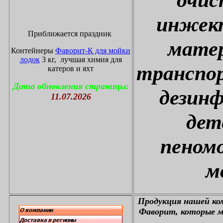
инжект
Приближается праздник
матер
Контейнеры
Фаворит-К для мойки
лодок
3 кг, лучшая химия для
транспор
катеров и яхт
Дата обновления страницы:
дезин
11.07.2026
дет
пеном
м
П
родукция нашей к
Фаворит, которые м