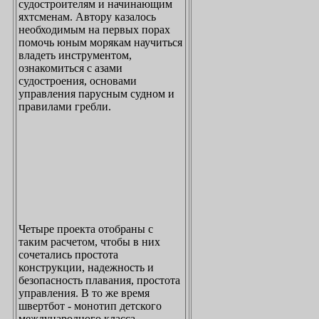
судостроителям и начинающим
яхтсменам. Автору казалось
необходимым на первых порах
помочь юным морякам научиться
владеть инструментом,
ознакомиться с азами
судостроения, основами
управления парусным судном и
правилами гребли.
Четыре проекта отобраны с
таким расчетом, чтобы в них
сочетались простота
конструкции, надежность и
безопасность плавания, простота
управления. В то же время
швертбот - монотип детского
международного класса