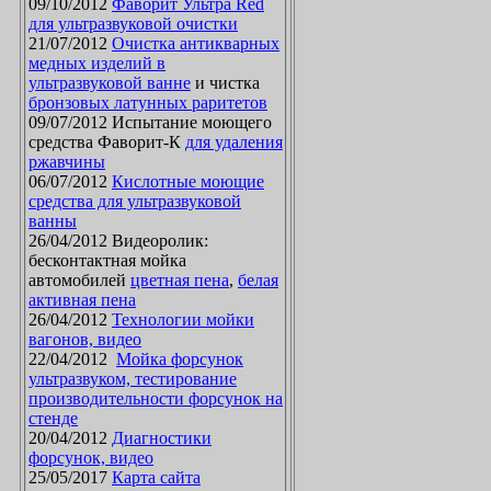
09/10/2012
Фаворит Ультра Red
для ультразвуковой очистки
21/07/2012
Очистка антикварных
медных изделий в
ультразвуковой ванне
и чистка
бронзовых латунных раритетов
09/07/2012 Испытание моющего
средства Фаворит-К
для удаления
ржавчины
06/07/2012
Кислотные моющие
средства для ультразвуковой
ванны
26/04/2012 Видеоролик:
бесконтактная мойка
автомобилей
цветная пена
,
белая
активная пена
26/04/2012
Технологии мойки
вагонов, видео
22/04/2012
Мойка форсунок
ультразвуком, тестирование
производительности форсунок на
стенде
20/04/2012
Диагностики
форсунок, видео
25/05/2017
Карта сайта