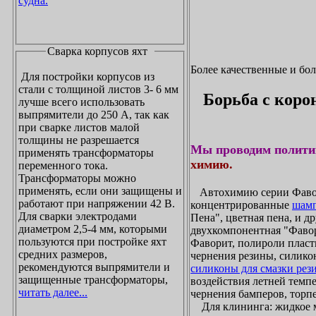
судна.
Сварка корпусов яхт
Более качественные и бо
Для постройки корпусов из
стали с толщиной листов 3- 6 мм
Борьба с коро
лучше всего использовать
выпрямители до 250 А, так как
при сварке листов малой
толщины не разрешается
Мы проводим полити
применять трансформаторы
химию.
переменного тока.
Трансформаторы можно
применять, если они защищены и
Автохимию серии Фавори
работают при напряжении 42 В.
концентрированные
шамп
Для сварки электродами
Пена", цветная пена, и д
диаметром 2,5-4 мм, которыми
двухкомпонентная "Фаво
пользуются при постройке яхт
Фаворит, полироли пласти
средних размеров,
чернения резины, силикон
рекомендуются выпрямители и
силиконы для смазки рез
защищенные трансформаторы,
воздействия летней темпе
читать далее...
чернения бамперов, торпе
Для клининга: жидкое мы