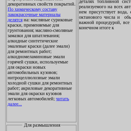
деталях топливной сист
декоративных свойств покрытий.
реализуемого на всех ав
По химическому составу
нем присутствует вода, 
лакокрасочные материалы
октанового числа и обы
делятся
на: масляные суриковые
важной процедурой, все 
краски, применяемые для
конечном итоге к
грунтования; масляно-смоляные
замазки для шпатлевания;
алкидные синтетические
эмалевые краски (далее эмали)
для ремонтных работ;
алкидномеламиновые эмали
горячей сушки, используемые
для окраски новых
автомобильных кузовов;
нитроцеллюлозные эмали
холодной сушки для ремонтных
работ; акриловые декоративные
эмали для окраски кузовов
легковых автомобилей;
читать
далее...
Для размышления