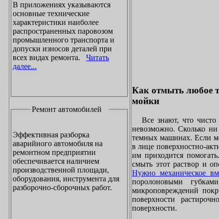
В приложениях указываются
основные технические
характеристики наиболее
распространенных паровозом
промышленного транспорта и
допуски износов деталей при
всех видах ремонта.
Читать
далее...
Как отмыть любое т
мойки
Ремонт автомобилей
Все знают, что чисто 
невозможно. Сколько ни 
Эффективная разборка
темных машинах. Если ме
аварийного автомобиля на
в лице поверхностно-акт
ремонтном предприятии
им приходится помогать
обеспечивается наличием
смыть этот раствор и оп
производственной площади,
Нужно механическое вм
оборудования, инструмента для
поролоновыми губками
разборочно-сборочных работ.
микроповреждений покры
поверхности растирочн
поверхности.