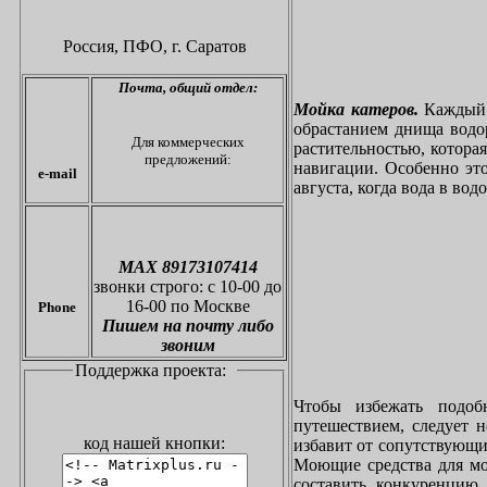
Россия, ПФО,
г. Саратов
Почта,
общий отдел:
Мойка катеров.
Каждый в
обрастанием днища водо
Для коммерческих
растительностью, котора
предложений:
навигации. Особенно это
e-mail
августа, когда вода в вод
МАХ 89173107414
звонки
строго: с 10-00 до
16-00 по Москве
Phone
Пишем на почту либо
звоним
Поддержка проекта:
Чтобы избежать подоб
путешествием, следует 
код нашей кнопки:
избавит от сопутствующи
Моющие средства для мо
составить конкуренцию