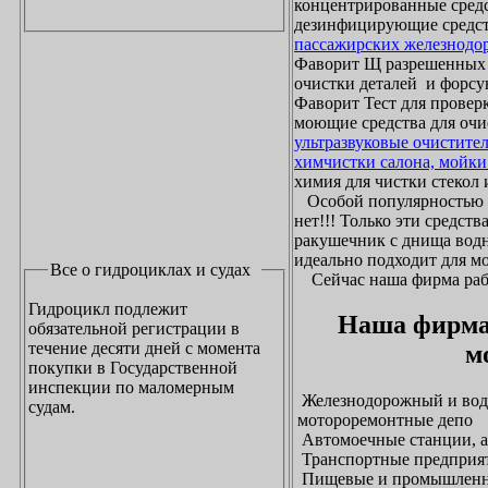
концентрированные средс
дезинфицирующие средст
пассажирских железнодо
Фаворит Щ разрешенных
очистки деталей и форсу
Фаворит Тест для проверк
моющие средства для очи
ультразвуковые очистите
химчистки салона, мойки
химия для чистки стекол и
Особой популярностью 
нет!!! Только эти средст
ракушечник с днища водн
идеально подходит для м
Все о гидроциклах и судах
Сейчас наша фирма рабо
Гидроцикл подлежит
Наша фирма
обязательной регистрации в
течение десяти дней с момента
м
покупки в Государственной
инспекции по маломерным
Железнодорожный и водн
судам.
мотороремонтные депо
Автомоечные станции, а
Транспортные предприят
Пищевые и промышленны