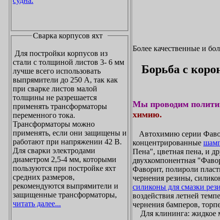
судна.
Сварка корпусов яхт
Более качественные и бо
Для постройки корпусов из
стали с толщиной листов 3- 6 мм
Борьба с коро
лучше всего использовать
выпрямители до 250 А, так как
при сварке листов малой
толщины не разрешается
Мы проводим полити
применять трансформаторы
химию.
переменного тока.
Трансформаторы можно
применять, если они защищены и
Автохимию серии Фавори
работают при напряжении 42 В.
концентрированные
шамп
Для сварки электродами
Пена", цветная пена, и д
диаметром 2,5-4 мм, которыми
двухкомпонентная "Фаво
пользуются при постройке яхт
Фаворит, полироли пласти
средних размеров,
чернения резины, силикон
рекомендуются выпрямители и
силиконы для смазки рез
защищенные трансформаторы,
воздействия летней темпе
читать далее...
чернения бамперов, торпе
Для клининга: жидкое мы