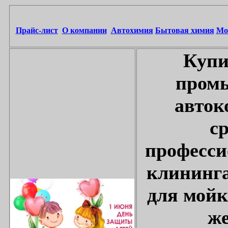
Прайс-лист
О компании
Автохимия
Бытовая химия
Мо
Купи
промы
авток
с
професси
клининга
для мойк
же