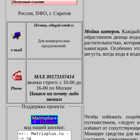
Россия, ПФО,
г. Саратов
Почта,
общий отдел:
Мойка катеров.
Каждый в
обрастанием днища водо
Для коммерческих
растительностью, котора
предложений:
навигации. Особенно это
e-mail
августа, когда вода в вод
МАХ 89173107414
звонки
строго: с 10-00 до
16-00 по Москве
Phone
Пишем на почту либо
звоним
Поддержка проекта:
Чтобы избежать подоб
путешествием, следует 
код нашей кнопки:
избавит от сопутствующи
Моющие средства для мо
составить конкуренцию