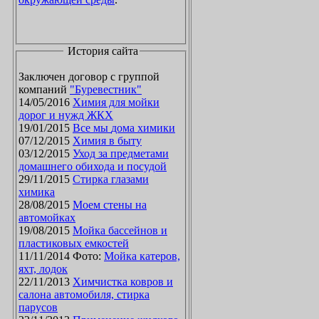
История сайта
Заключен договор с группой
компаний
"Буревестник"
14/05/2016
Химия для мойки
дорог и нужд ЖКХ
19/01/2015
Все мы дома химики
07/12/2015
Химия в быту
03/12/2015
Уход за предметами
домашнего обихода и посудой
29/11/2015
Стирка глазами
химика
28/08/2015
Моем стены на
автомойках
19/08/2015
Мойка бассейнов и
пластиковых емкостей
11/11/2014 Фото:
Мойка катеров,
яхт, лодок
22/11/2013
Химчистка ковров и
салона автомобиля, стирка
парусов