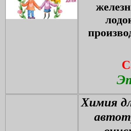
железн
лодо
произво
С
Эт
Химия дл
автот
очис