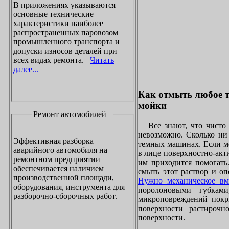
В приложениях указываются
основные технические
характеристики наиболее
распространенных паровозом
промышленного транспорта и
допуски износов деталей при
всех видах ремонта.
Читать
далее...
Как отмыть любое т
мойки
Ремонт автомобилей
Все знают, что чисто 
невозможно. Сколько ни 
Эффективная разборка
темных машинах. Если ме
аварийного автомобиля на
в лице поверхностно-акт
ремонтном предприятии
им приходится помогать
обеспечивается наличием
смыть этот раствор и оп
производственной площади,
Нужно механическое вм
оборудования, инструмента для
поролоновыми губками
разборочно-сборочных работ.
микроповреждений покры
поверхности растирочн
поверхности.