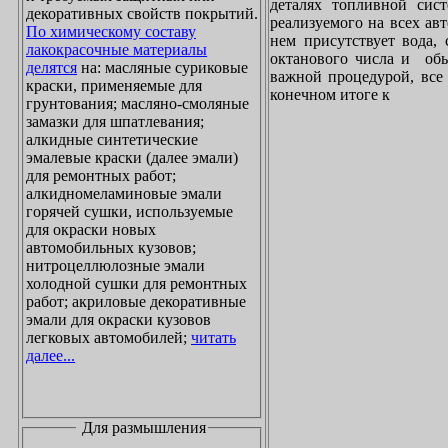
деталях топливной сист
декоративных свойств покрытий.
реализуемого на всех ав
По химическому составу
нем присутствует вода, 
лакокрасочные материалы
октанового числа и обы
делятся
на: масляные суриковые
важной процедурой, все 
краски, применяемые для
конечном итоге к
грунтования; масляно-смоляные
замазки для шпатлевания;
алкидные синтетические
эмалевые краски (далее эмали)
для ремонтных работ;
алкидномеламиновые эмали
горячей сушки, используемые
для окраски новых
автомобильных кузовов;
нитроцеллюлозные эмали
холодной сушки для ремонтных
работ; акриловые декоративные
эмали для окраски кузовов
легковых автомобилей;
читать
далее...
Для размышления