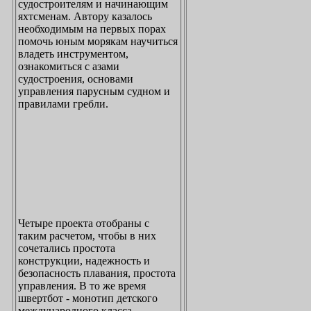
судостроителям и начинающим
яхтсменам. Автору казалось
необходимым на первых порах
помочь юным морякам научиться
владеть инструментом,
ознакомиться с азами
судостроения, основами
управления парусным судном и
правилами гребли.
Четыре проекта отобраны с
таким расчетом, чтобы в них
сочетались простота
конструкции, надежность и
безопасность плавания, простота
управления. В то же время
швертбот - монотип детского
международного класса