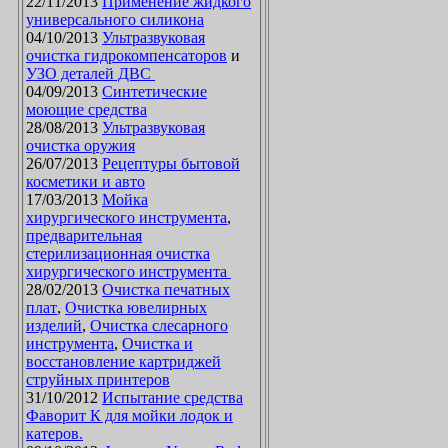
22/11/2013
Применение жидкого
универсального силикона
04/10/2013
Ультразвуковая
очистка гидрокомпенсаторов
и
УЗО деталей ДВС
04/09/2013
Синтетические
моющие средства
28/08/2013
Ультразвуковая
очистка оружия
26/07/2013
Рецептуры бытовой
косметики и авто
17/03/2013
Мойка
хирургического инструмента
,
предварительная
стерилизационная очистка
хирургического инструмента
28/02/2013
Очистка печатных
плат
,
Очистка ювелирных
изделий
,
Очистка слесарного
инструмента
,
Очистка и
восстановление картриджей
струйных принтеров
31/10/2012
Испытание средства
Фаворит К для мойки лодок и
катеров.