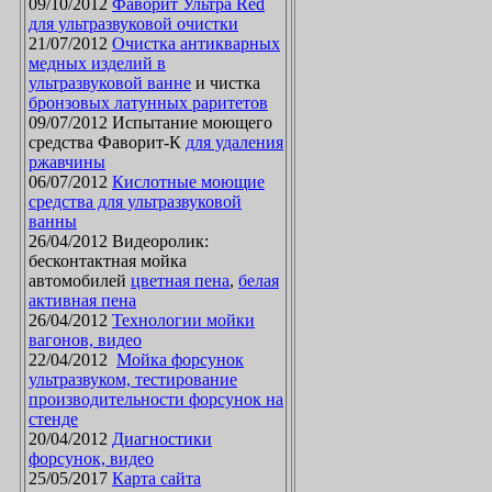
09/10/2012
Фаворит Ультра Red
для ультразвуковой очистки
21/07/2012
Очистка антикварных
медных изделий в
ультразвуковой ванне
и чистка
бронзовых латунных раритетов
09/07/2012 Испытание моющего
средства Фаворит-К
для удаления
ржавчины
06/07/2012
Кислотные моющие
средства для ультразвуковой
ванны
26/04/2012 Видеоролик:
бесконтактная мойка
автомобилей
цветная пена
,
белая
активная пена
26/04/2012
Технологии мойки
вагонов, видео
22/04/2012
Мойка форсунок
ультразвуком, тестирование
производительности форсунок на
стенде
20/04/2012
Диагностики
форсунок, видео
25/05/2017
Карта сайта