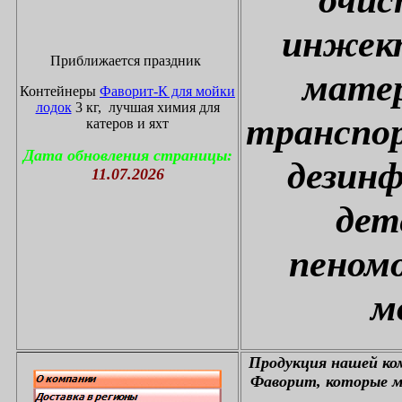
инжект
Приближается праздник
матер
Контейнеры
Фаворит-К для мойки
лодок
3 кг, лучшая химия для
транспор
катеров и яхт
Дата обновления страницы:
дезин
11.07.2026
дет
пеном
м
П
родукция нашей к
Фаворит, которые м