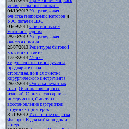
22/11/2013
Применение жидкого
универсального силикона
04/10/2013
Ультразвуковая
очистка гидрокомпенсаторов
и
УЗО деталей ДВС
04/09/2013
Синтетические
моющие средства
28/08/2013
Ультразвуковая
очистка оружия
26/07/2013
Рецептуры бытовой
косметики и авто
17/03/2013
Мойка
хирургического инструмента
,
предварительная
стерилизационная очистка
хирургического инструмента
28/02/2013
Очистка печатных
плат
,
Очистка ювелирных
изделий
,
Очистка слесарного
инструмента
,
Очистка и
восстановление картриджей
струйных принтеров
31/10/2012
Испытание средства
Фаворит К для мойки лодок и
катеров.