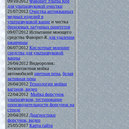
09/10/2012
Фаворит Ультра Red
для ультразвуковой очистки
21/07/2012
Очистка антикварных
медных изделий в
ультразвуковой ванне
и чистка
бронзовых латунных раритетов
09/07/2012 Испытание моющего
средства Фаворит-К
для удаления
ржавчины
06/07/2012
Кислотные моющие
средства для ультразвуковой
ванны
26/04/2012 Видеоролик:
бесконтактная мойка
автомобилей
цветная пена
,
белая
активная пена
26/04/2012
Технологии мойки
вагонов, видео
22/04/2012
Мойка форсунок
ультразвуком, тестирование
производительности форсунок на
стенде
20/04/2012
Диагностики
форсунок, видео
25/05/2017
Карта сайта