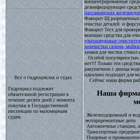
концентрированные средс
дезинфицирующие средст
пассажирских железнодо
Фаворит Щ разрешенных
очистки деталей и форсу
Фаворит Тест для проверк
моющие средства для очи
ультразвуковые очистите
химчистки салона, мойки
химия для чистки стекол и
Особой популярностью 
нет!!! Только эти средст
ракушечник с днища водн
идеально подходит для м
Все о гидроциклах и судах
Сейчас наша фирма рабо
Гидроцикл подлежит
Наша фирма
обязательной регистрации в
течение десяти дней с момента
м
покупки в Государственной
инспекции по маломерным
Железнодорожный и водн
судам.
мотороремонтные депо
Автомоечные станции, а
Транспортные предприят
Пищевые и промышленны