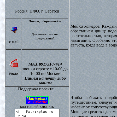
Россия, ПФО,
г. Саратов
Почта,
общий отдел:
Мойка катеров.
Каждый в
обрастанием днища водо
Для коммерческих
растительностью, котора
предложений:
навигации. Особенно это
e-mail
августа, когда вода в вод
МАХ 89173107414
звонки
строго: с 10-00 до
16-00 по Москве
Phone
Пишем на почту либо
звоним
Поддержка проекта:
Чтобы избежать подоб
путешествием, следует 
код нашей кнопки:
избавит от сопутствующи
Моющие средства для мо
составить конкуренцию