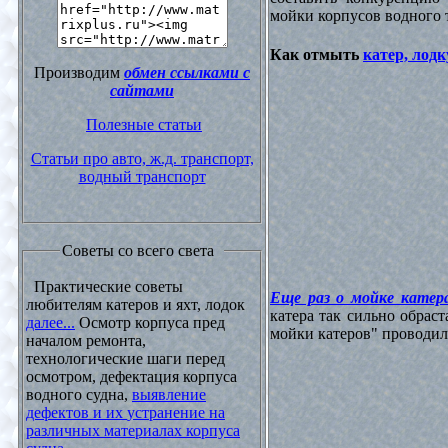
мойки корпусов водного 
Как отмыть
катер, лодк
Производим
обмен ссылками с
сайтами
Полезные статьи
Статьи про авто, ж.д. транспорт,
водный транспорт
Советы со всего света
Практические советы
Еще раз о мойке катера
любителям катеров и яхт, лодок
катера так сильно обрас
далее...
Осмотр корпуса пред
мойки катеров" проводилос
началом ремонта,
технологические шаги перед
осмотром, дефектация корпуса
водного судна,
выявление
дефектов и их устранение на
различных материалах корпуса