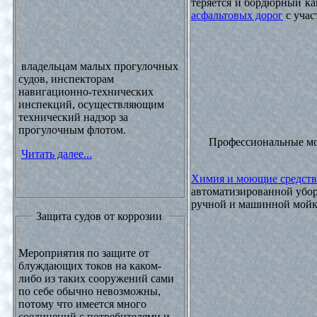
теряется и бордюрный ка
асфальтовых дорог
с учас
владельцам малых прогулочных
судов, инспекторам
навигационно-технических
инспекций, осуществляющим
технический надзор за
прогулочным флотом.
Профессиональные м
Читать далее...
Химия и моющие средств
автоматизированной убор
ручной и машинной мойки
Защита судов от коррозии
Мероприятия по защите от
блуждающих токов на каком-
либо из таких сооружений сами
по себе обычно невозможны,
потому что имеется много
соединений с потребителями и