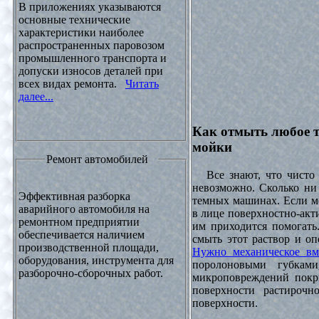
В приложениях указываются
основные технические
характеристики наиболее
распространенных паровозом
промышленного транспорта и
допуски износов деталей при
всех видах ремонта.
Читать
далее...
Как отмыть любое т
мойки
Ремонт автомобилей
Все знают, что чисто 
невозможно. Сколько ни 
Эффективная разборка
темных машинах. Если ме
аварийного автомобиля на
в лице поверхностно-акт
ремонтном предприятии
им приходится помогать
обеспечивается наличием
смыть этот раствор и оп
производственной площади,
Нужно механическое вм
оборудования, инструмента для
поролоновыми губками
разборочно-сборочных работ.
микроповреждений покры
поверхности растирочн
поверхности.