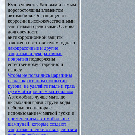
Кузов является базовым и самым
дорогостоящим элементом
автомобиля. Он защищен от
коррозии высококачественными
защитными средствами. Основа
долговечности
антикоррозионной защиты
заложена изготовителем, однако
лакокрасочные и другие
защитные и декоративные
покрытия
подвержены
естественному старению и
износу.
Чтобы не появились царапины
на лакокрасочном покрытии
кузова, не удаляйте пыль и грязь
сухим обтирочным материалом
.
Автомобиль лучше мыть до
высыхания грязи струей воды
небольшого напора с
использованием мягкой губки и
применением автомобильных
шампуней, которые создают
защитные пленки от воздействия
окружающей среды
.