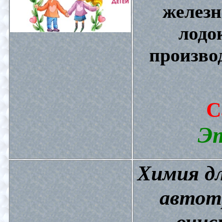
железн
лодо
произво
С
Эт
Химия дл
автот
очис