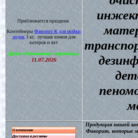
инжект
Приближается праздник
матер
Контейнеры
Фаворит-К для мойки
лодок
3 кг, лучшая химия для
транспор
катеров и яхт
Дата обновления страницы:
дезин
11.07.2026
дет
пеном
м
П
родукция нашей к
Фаворит, которые м