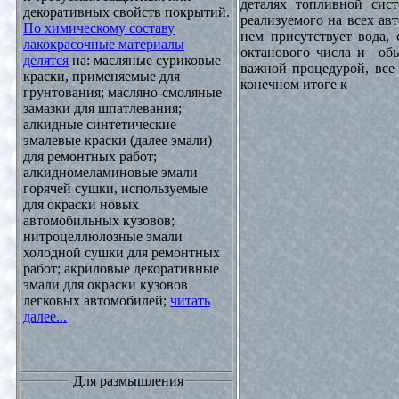
деталях топливной сист
декоративных свойств покрытий.
реализуемого на всех ав
По химическому составу
нем присутствует вода, 
лакокрасочные материалы
октанового числа и обы
делятся
на: масляные суриковые
важной процедурой, все 
краски, применяемые для
конечном итоге к
грунтования; масляно-смоляные
замазки для шпатлевания;
алкидные синтетические
эмалевые краски (далее эмали)
для ремонтных работ;
алкидномеламиновые эмали
горячей сушки, используемые
для окраски новых
автомобильных кузовов;
нитроцеллюлозные эмали
холодной сушки для ремонтных
работ; акриловые декоративные
эмали для окраски кузовов
легковых автомобилей;
читать
далее...
Для размышления