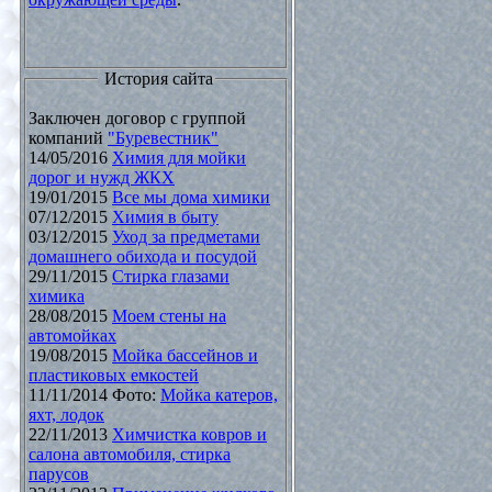
История сайта
Заключен договор с группой
компаний
"Буревестник"
14/05/2016
Химия для мойки
дорог и нужд ЖКХ
19/01/2015
Все мы дома химики
07/12/2015
Химия в быту
03/12/2015
Уход за предметами
домашнего обихода и посудой
29/11/2015
Стирка глазами
химика
28/08/2015
Моем стены на
автомойках
19/08/2015
Мойка бассейнов и
пластиковых емкостей
11/11/2014 Фото:
Мойка катеров,
яхт, лодок
22/11/2013
Химчистка ковров и
салона автомобиля, стирка
парусов