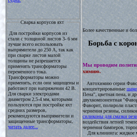
судна.
Сварка корпусов яхт
Более качественные и бо
Для постройки корпусов из
стали с толщиной листов 3- 6 мм
Борьба с коро
лучше всего использовать
выпрямители до 250 А, так как
при сварке листов малой
толщины не разрешается
Мы проводим полити
применять трансформаторы
химию.
переменного тока.
Трансформаторы можно
применять, если они защищены и
Автохимию серии Фавори
работают при напряжении 42 В.
концентрированные
шамп
Для сварки электродами
Пена", цветная пена, и д
диаметром 2,5-4 мм, которыми
двухкомпонентная "Фаво
пользуются при постройке яхт
Фаворит, полироли пласти
средних размеров,
чернения резины, силикон
рекомендуются выпрямители и
силиконы для смазки рез
защищенные трансформаторы,
воздействия летней темпе
читать далее...
чернения бамперов, торпе
Для клининга: жидкое мы