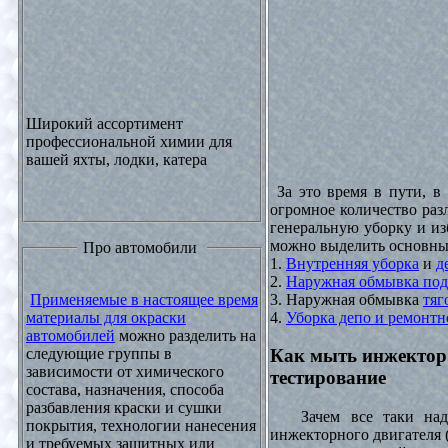
Широкий ассортимент
профессиональной химии для
вашей яхты, лодки, катера
За это время в пути, в
огромное количество раз
генеральную уборку и из
можно выделить основны
Про автомобили
1.
Внутренняя уборка
и
д
2.
Наружная обмывка под
3. Наружная обмывка
тяг
Применяемые в настоящее время
4.
Уборка депо и ремонтн
материалы для окраски
автомобилей
можно разделить на
следующие группы в
Как мыть инжектор
зависимости от химического
тестирование
состава, назначения, способа
разбавления краски и сушки
Зачем все таки надо
покрытия, технологии нанесения
инжекторного двигателя 
и требуемых защитных или