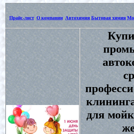
Прайс-лист
О компании
Автохимия
Бытовая химия
Мо
Купи
промы
авток
с
професси
клининга
для мойк
же